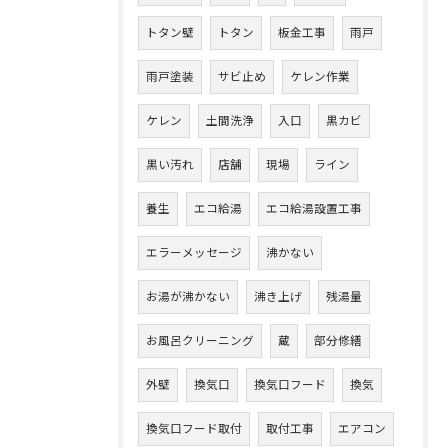
トタン壁
トタン
板金工事
雨戸
雨戸塗装
サビ止め
ケレン作業
ケレン
土間洗浄
入口
黒カビ
黒い汚れ
店舗
現場
ライン
養生
エコ給湯
エコ給湯設置工事
エラーメッセージ
沸かない
お湯が沸かない
沸き上げ
残湯量
お風呂クリーニング
蔵
部分修繕
外壁
換気口
換気口フード
換気
換気口フード取付
取付工事
エアコン