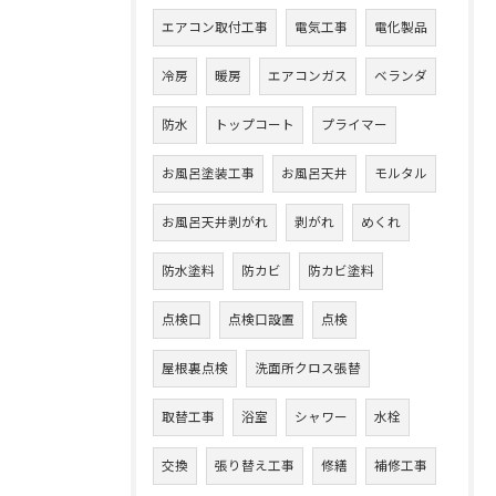
エアコン取付工事
電気工事
電化製品
冷房
暖房
エアコンガス
ベランダ
防水
トップコート
プライマー
お風呂塗装工事
お風呂天井
モルタル
お風呂天井剥がれ
剥がれ
めくれ
防水塗料
防カビ
防カビ塗料
点検口
点検口設置
点検
屋根裏点検
洗面所クロス張替
取替工事
浴室
シャワー
水栓
交換
張り替え工事
修繕
補修工事