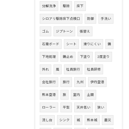
分解洗浄
駆除
床下
シロアリ駆除床下点検口
防御
手洗い
ゴム
ジプトーン
張替え
石膏ボード
シート
滑りにくい
錆
下地処理
錆止め
下塗り
2度塗り
外れ
風
社員旅行
社員研修
会社旅行
旅行
九州
伊丹空港
熊本空港
旅
室内
土間
ローラー
平型
天井低い
狭い
流し台
シンク
城
熊本城
震災