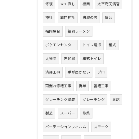
修復
立て直し
福岡
太宰府天満宮
神社
竈門神社
鬼滅の刃
屋台
福岡屋台
福岡ラーメン
ポケモンセンター
トイレ清掃
和式
大掃除
古民家
和式トイレ
清掃工事
手が届かない
プロ
雨漏れ修繕工事
折半
営繕工事
グレーチング塗装
グレーチング
お店
製造
スーパー
惣菜
パーテーションフィルム
スモーク