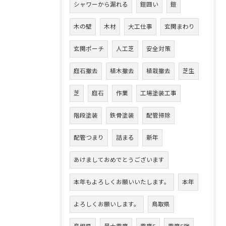
シャワーから漏れる
鎧囲い
鎧
木の壁
木材
大工仕事
玄関まわり
玄関ポーチ
人工芝
安全対策
庭石撤去
植木撤去
植栽撤去
芝生
芝
庭石
作業
工場塗装工事
階段塗装
鉄骨塗装
配管掃除
配管つまり
詰まる
新年
あけましておめでとうございます
本年もよろしくお願いいたします。
本年
よろしくお願いします。
鳥取県