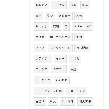
玄関ドア
ドア塗装
玄関
塗装
清掃
洗い
数奇屋門
木部
あく抜き
薬剤
門
クリーニング
ポリカ
ポリカ張り替え
割れ
フック
ストックヤード
害虫駆除
アライグマ
イタチ
ネズミ
アナグマ
コウモリ
戸建
コーキング
ひび割れ
コーキング打ち替え
チョーキング
色褪せ
軒天
軒天修繕
軒天工事