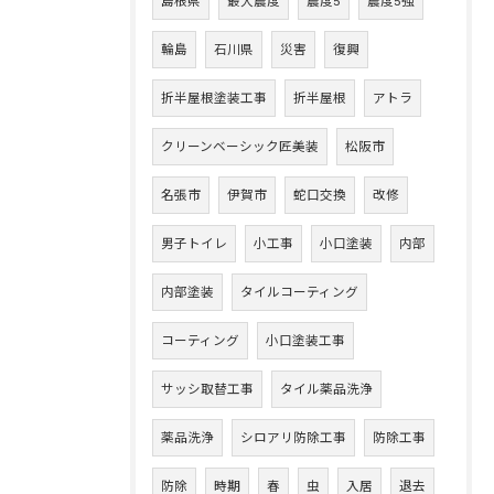
島根県
最大震度
震度5
震度5強
輪島
石川県
災害
復興
折半屋根塗装工事
折半屋根
アトラ
クリーンベーシック匠美装
松阪市
名張市
伊賀市
蛇口交換
改修
男子トイレ
小工事
小口塗装
内部
内部塗装
タイルコーティング
コーティング
小口塗装工事
サッシ取替工事
タイル薬品洗浄
薬品洗浄
シロアリ防除工事
防除工事
防除
時期
春
虫
入居
退去