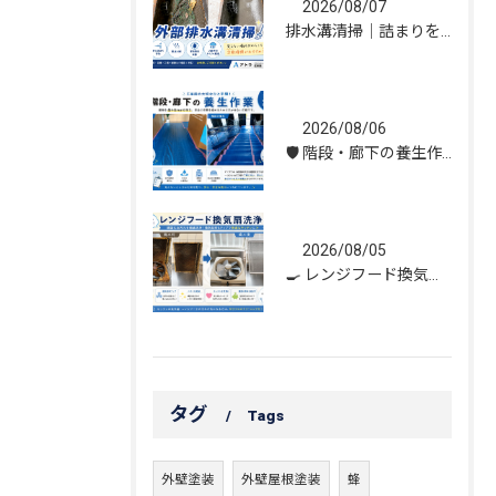
2026/08/07
排水溝清掃｜詰まりを解消し、雨水の流れを改善しました！
2026/08/06
🛡️ 階段・廊下の養生作業｜建物を守る丁寧な保護施工
2026/08/05
🍳 レンジフード換気扇洗浄｜頑固な油汚れもスッキリ！
タグ
Tags
外壁塗装
外壁屋根塗装
蜂