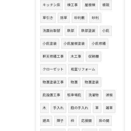
キッチン床
棟工事
屋根棟
植栽
草引き
除草
砂利敷
砂利
洗面台取替
鉄部
鉄部塗装
小庇
小庇塗装
小庇屋根塗装
小庇修繕
軒天修繕工事
木工事
収納棚
クローゼット
和室リフォーム
物置塗装工事
物置
物置塗装
庇設置工事
駐車場庇
洗濯物
波板
木
手入れ
庭の手入れ
草
雑草
建具
障子
枠
応接間
床の間