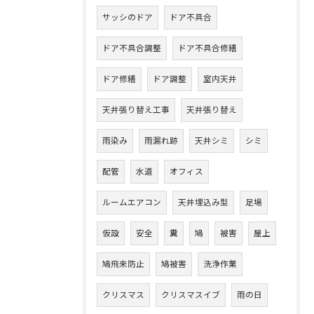
サッシのドア
ドア不具合
ドア不具合調整
ドア不具合修繕
ドア修繕
ドア調整
室内天井
天井張り替え工事
天井張り替え
雨染み
雨漏れ跡
天井シミ
シミ
配管
水道
オフィス
ルームエアコン
天井埋込み型
足場
仮設
安全
糞
鳩
被害
屋上
鳩飛来防止
鳩被害
洗浄作業
クリスマス
クリスマスイブ
雨の日