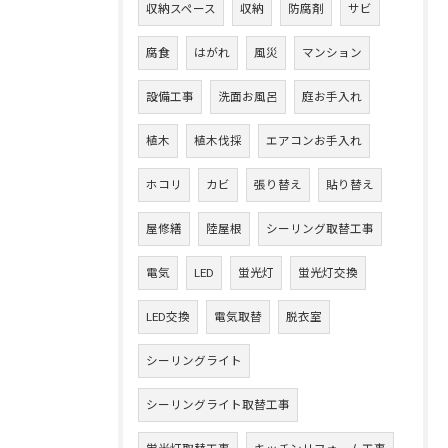
収納スペース
収納
防腐剤
サビ
腐食
はがれ
風災
マンション
設備工事
洗面お風呂
庭お手入れ
植木
植木伐採
エアコンお手入れ
ホコリ
カビ
張り替え
貼り替え
屋修繕
陸屋根
シーリング取替工事
電気
LED
蛍光灯
蛍光灯交換
LED交換
電気取替
脱衣室
シーリングライト
シーリングライト取替工事