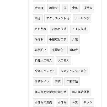
金属板
屋根材
雨
金属
排煙窓
高さ
アタッチメント材
シーリング
ヒビ割れ
お風呂掃除
トイレ掃除
油汚れ
手摺取付工事
介護
転倒防止
手摺取付
補助金
自社大工職人
大工職人
ウォシュレット
ウォシュレット取付
洋式トイレ
洋式
年末年始
年末年始休業のお知らせ
年末年始休業
お休みの案内
お休み
休業
サッシ