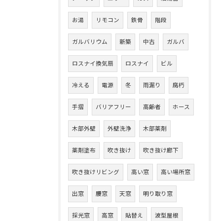
お湯
リモコン
鉄骨
階段
ガルバリウム
新築
中古
ガルバ
ロスナイ換気扇
ロスナイ
ビル
冷える
電源
冬
雨漏り
腐朽
手摺
バリアフリー
高齢者
ホース
木部外壁
外壁洗浄
木部薬剤
薬剤塗布
吹き抜け
吹き抜け廊下
吹き抜けリビング
高い窓
高い場所窓
出窓
腰窓
天窓
明り取り窓
採光窓
高窓
貼替え
波型屋根