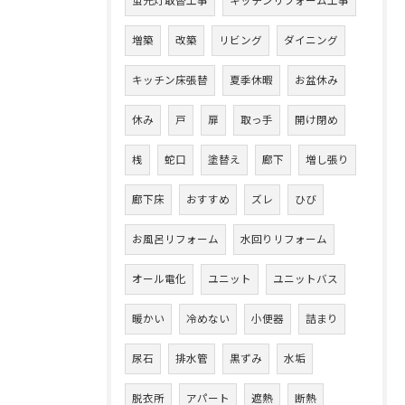
蛍光灯取替工事
キッチンリフォーム工事
増築
改築
リビング
ダイニング
キッチン床張替
夏季休暇
お盆休み
休み
戸
扉
取っ手
開け閉め
桟
蛇口
塗替え
廊下
増し張り
廊下床
おすすめ
ズレ
ひび
お風呂リフォーム
水回りリフォーム
オール電化
ユニット
ユニットバス
暖かい
冷めない
小便器
詰まり
尿石
排水管
黒ずみ
水垢
脱衣所
アパート
遮熱
断熱