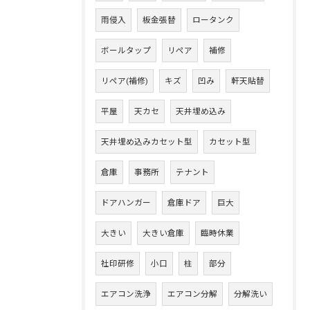
雨侵入
板金張替
ロータンク
ボールタップ
リペア
補修
リペア(補修)
キズ
凹み
軒天貼替
平屋
天カセ
天井埋め込み
天井埋め込みカセット型
カセット型
倉庫
事務所
テナント
ドアハンガー
倉庫ドア
巨大
大きい
大きい倉庫
臨時休業
社印研修
小口
柱
部分
エアコン洗浄
エアコン分解
分解洗い