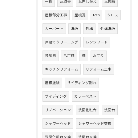
一枚
瓦取替
瓦差し替え
瓦修繕
屋根部分工事
屋根瓦
toto
クロス
カーポート
洗浄
外構
外構洗浄
戸建てクリーニング
レンジフード
換気扇
吊戸棚
棚
水回り
キッチンリフォーム
リフォーム工事
屋根塗装
サイディング割れ
サイディング
カラーベスト
リノベーション
洗面化粧台
洗面台
シャワーヘッド
シャワーヘッド交換
洗面化粧台交換
洗面台交換