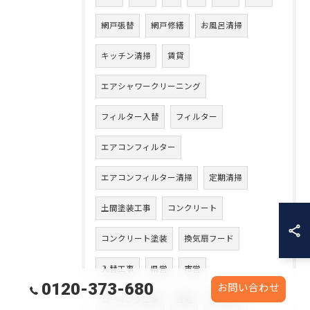
網戸張替
網戸修繕
お風呂清掃
キッチン清掃
賃貸
エアシャワークリーニング
フィルター入替
フィルター
エアコンフィルター
エアコンフィルター清掃
定期清掃
土間塗装工事
コンクリート
コンクリート塗装
換気扇フード
入替工事
県営
市営
0120-373-680
お問い合わせ
コーキング工事
目地
打ち替え