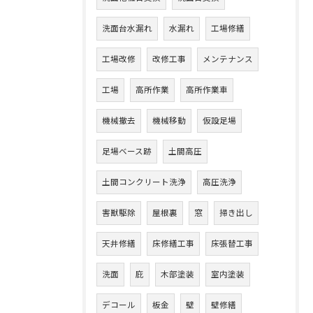
洗面台水漏れ
水漏れ
工場修繕
工場改修
改修工事
メンテナンス
工場
高所作業
高所作業車
機械撤去
機械移動
仮設足場
足場ベース跡
土間高圧
土間コンクリート洗浄
高圧洗浄
害獣駆除
屋根裏
窓
掃き出し
天井修繕
床修繕工事
床張替工事
洗面
庇
木部塗装
室内塗装
デコール
板金
壁
壁修繕