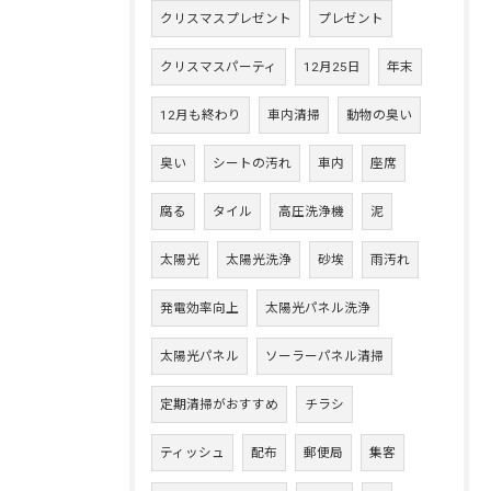
クリスマスプレゼント
プレゼント
クリスマスパーティ
12月25日
年末
12月も終わり
車内清掃
動物の臭い
臭い
シートの汚れ
車内
座席
腐る
タイル
高圧洗浄機
泥
太陽光
太陽光洗浄
砂埃
雨汚れ
発電効率向上
太陽光パネル洗浄
太陽光パネル
ソーラーパネル清掃
定期清掃がおすすめ
チラシ
ティッシュ
配布
郵便局
集客