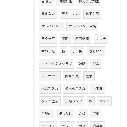
目隠し
地震対策
見えない施工
見えない
見えにくい
防犯対策
プライバシー
プライバシー保護
サウナ室
座面
座面修繕
サウナ
サウナ板
板
ザラ板
ざらいた
フィットネスクラブ
運動
ジム
ジムサウナ
除草作業
庭木
木の手入れ
植木の手入れ
自宅庭
タンク塗装
工場タンク
鉄
タンク
工場内
押し入れ
合板
湿気
ノーリツ
エラー
ガス
給湯器