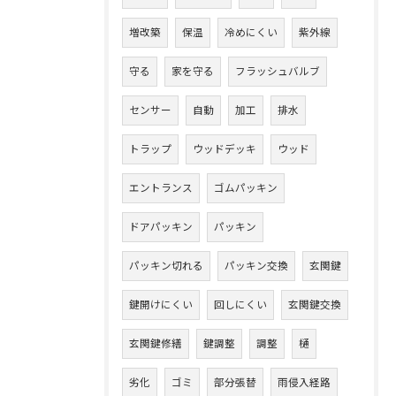
増改築
保温
冷めにくい
紫外線
守る
家を守る
フラッシュバルブ
センサー
自動
加工
排水
トラップ
ウッドデッキ
ウッド
エントランス
ゴムパッキン
ドアパッキン
パッキン
パッキン切れる
パッキン交換
玄関鍵
鍵開けにくい
回しにくい
玄関鍵交換
玄関鍵修繕
鍵調整
調整
樋
劣化
ゴミ
部分張替
雨侵入経路