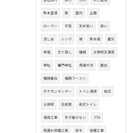
会社旅行
旅行
九州
伊丹空港
熊本空港
旅
室内
土間
ローラー
平型
天井低い
狭い
流し台
シンク
城
熊本城
震災
修復
立て直し
福岡
太宰府天満宮
神社
竈門神社
鬼滅の刃
屋台
福岡屋台
福岡ラーメン
ポケモンセンター
トイレ清掃
和式
大掃除
古民家
和式トイレ
清掃工事
手が届かない
プロ
雨漏れ修繕工事
折半
営繕工事