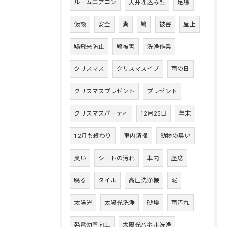
ルームエアコン
天井埋込み型
足場
仮設
安全
糞
鳩
被害
屋上
鳩飛来防止
鳩被害
洗浄作業
クリスマス
クリスマスイブ
雨の日
クリスマスプレゼント
プレゼント
クリスマスパーティ
12月25日
年末
12月も終わり
車内清掃
動物の臭い
臭い
シートの汚れ
車内
座席
腐る
タイル
高圧洗浄機
泥
太陽光
太陽光洗浄
砂埃
雨汚れ
発電効率向上
太陽光パネル洗浄