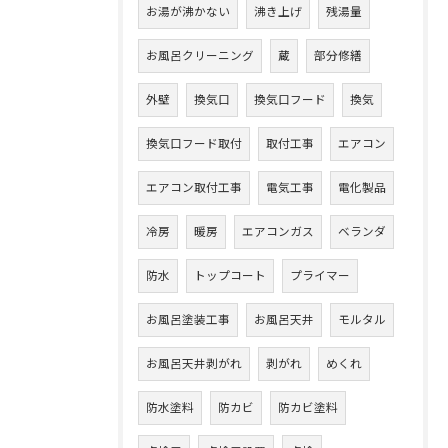
お湯が沸かない
沸き上げ
残湯量
お風呂クリーニング
蔵
部分修繕
外壁
換気口
換気口フード
換気
換気口フード取付
取付工事
エアコン
エアコン取付工事
電気工事
電化製品
冷房
暖房
エアコンガス
ベランダ
防水
トップコート
プライマー
お風呂塗装工事
お風呂天井
モルタル
お風呂天井剥がれ
剥がれ
めくれ
防水塗料
防カビ
防カビ塗料