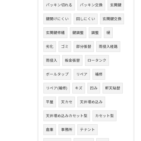
パッキン切れる
パッキン交換
玄関鍵
鍵開けにくい
回しにくい
玄関鍵交換
玄関鍵修繕
鍵調整
調整
樋
劣化
ゴミ
部分張替
雨侵入経路
雨侵入
板金張替
ロータンク
ボールタップ
リペア
補修
リペア(補修)
キズ
凹み
軒天貼替
平屋
天カセ
天井埋め込み
天井埋め込みカセット型
カセット型
倉庫
事務所
テナント