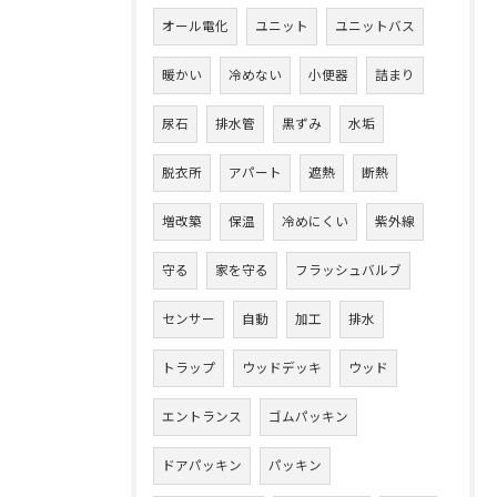
オール電化
ユニット
ユニットバス
暖かい
冷めない
小便器
詰まり
尿石
排水管
黒ずみ
水垢
脱衣所
アパート
遮熱
断熱
増改築
保温
冷めにくい
紫外線
守る
家を守る
フラッシュバルブ
センサー
自動
加工
排水
トラップ
ウッドデッキ
ウッド
エントランス
ゴムパッキン
ドアパッキン
パッキン