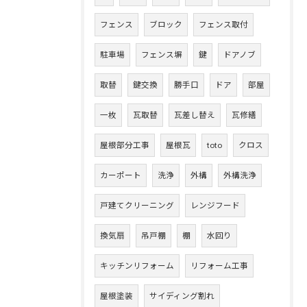
フェンス
ブロック
フェンス取付
駐車場
フェンス塀
鍵
ドアノブ
取替
鍵交換
勝手口
ドア
部屋
一枚
瓦取替
瓦差し替え
瓦修繕
屋根部分工事
屋根瓦
toto
クロス
カーポート
洗浄
外構
外構洗浄
戸建てクリーニング
レンジフード
換気扇
吊戸棚
棚
水回り
キッチンリフォーム
リフォーム工事
屋根塗装
サイディング割れ