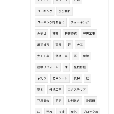
アナグマ
コウモリ
戸建
コーキング
ひび割れ
コーキング打ち替え
チョーキング
色褪せ
軒天
軒天修繕
軒天工事
風災被害
天井
軒
大工
大工工事
修繕工事
瓦
屋根
屋根リフォーム
棟
屋根修繕
草刈り
防草シート
伐採
庭
整地
外構工事
エクステリア
花壇撤去
剪定
砂利敷き
洗面所
床
汚れ
掃除
屋外
ブロック塀