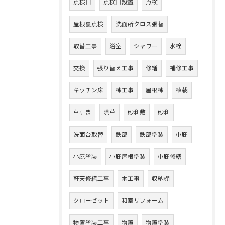
点検口
点検口設置
点検
屋根裏点検
洗面所クロス張替
取替工事
浴室
シャワー
水栓
交換
張り替え工事
修繕
補修工事
キッチン床
棟工事
屋根棟
植栽
草引き
除草
砂利敷
砂利
洗面台取替
鉄部
鉄部塗装
小庇
小庇塗装
小庇屋根塗装
小庇修繕
軒天修繕工事
木工事
収納棚
クローゼット
和室リフォーム
物置塗装工事
物置
物置塗装