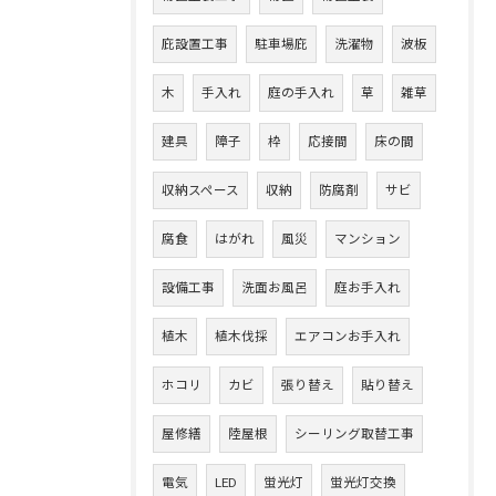
庇設置工事
駐車場庇
洗濯物
波板
木
手入れ
庭の手入れ
草
雑草
建具
障子
枠
応接間
床の間
収納スペース
収納
防腐剤
サビ
腐食
はがれ
風災
マンション
設備工事
洗面お風呂
庭お手入れ
植木
植木伐採
エアコンお手入れ
ホコリ
カビ
張り替え
貼り替え
屋修繕
陸屋根
シーリング取替工事
電気
LED
蛍光灯
蛍光灯交換