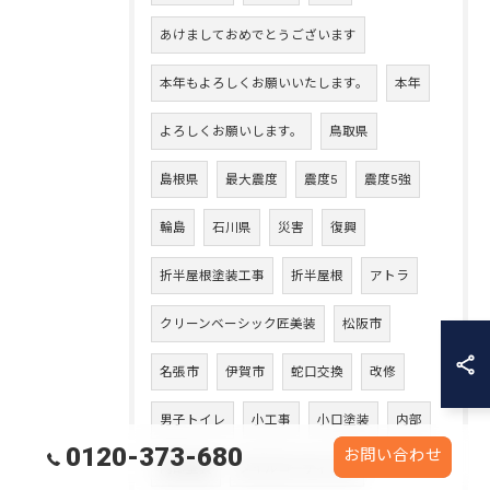
あけましておめでとうございます
本年もよろしくお願いいたします。
本年
よろしくお願いします。
鳥取県
島根県
最大震度
震度5
震度5強
輪島
石川県
災害
復興
折半屋根塗装工事
折半屋根
アトラ
クリーンベーシック匠美装
松阪市
名張市
伊賀市
蛇口交換
改修
男子トイレ
小工事
小口塗装
内部
0120-373-680
お問い合わせ
内部塗装
タイルコーティング