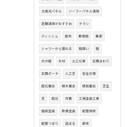
太陽光パネル
ソーラーパネル清掃
定期清掃がおすすめ
チラシ
ティッシュ
配布
郵便局
集客
シャワーから漏れる
鎧囲い
鎧
木の壁
木材
大工仕事
玄関まわり
玄関ポーチ
人工芝
安全対策
庭石撤去
植木撤去
植栽撤去
芝生
芝
庭石
作業
工場塗装工事
階段塗装
鉄骨塗装
配管掃除
配管つまり
詰まる
新年