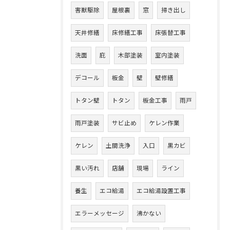
害獣駆除
屋根裏
窓
掃き出し
天井修繕
床修繕工事
床張替工事
洗面
庇
木部塗装
室内塗装
デコール
板金
壁
壁修繕
トタン壁
トタン
板金工事
雨戸
雨戸塗装
サビ止め
ケレン作業
ケレン
土間洗浄
入口
黒カビ
黒い汚れ
店舗
現場
ライン
養生
エコ給湯
エコ給湯設置工事
エラーメッセージ
沸かない