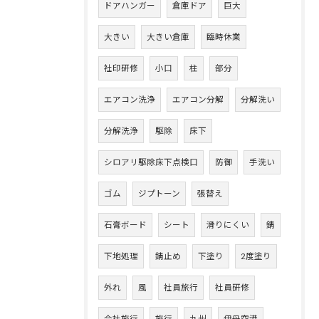
ドアハンガー
倉庫ドア
巨大
大きい
大きい倉庫
臨時休業
社印研修
小口
柱
部分
エアコン洗浄
エアコン分解
分解洗い
分解洗浄
駆除
床下
シロアリ駆除床下点検口
防御
手洗い
ゴム
ジプトーン
張替え
石膏ボード
シート
滑りにくい
錆
下地処理
錆止め
下塗り
2度塗り
外れ
風
社員旅行
社員研修