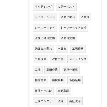
サイディング
カラーベスト
リノベーション
洗面化粧台
洗面台
シャワーヘッド
シャワーヘッド交換
洗面化粧台交換
洗面台交換
洗面台水漏れ
水漏れ
工場修繕
工場改修
改修工事
メンテナンス
工場
高所作業
高所作業車
機械撤去
機械移動
仮設足場
足場ベース跡
土間高圧
土間コンクリート洗浄
高圧洗浄