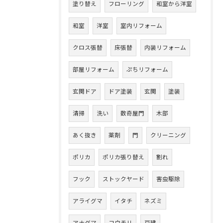
塗り替え
フローリング
和室から洋室
和室
洋室
室内リフォーム
クロス張替
床張替
内装リフォーム
部屋リフォーム
ぷちリフォーム
玄関ドア
ドア塗装
玄関
塗装
清掃
洗い
数奇屋門
木部
あく抜き
薬剤
門
クリーニング
ポリカ
ポリカ張り替え
割れ
フック
ストックヤード
害虫駆除
アライグマ
イタチ
ネズミ