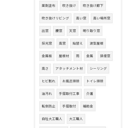
薬剤塗布
吹き抜け
吹き抜け廊下
吹き抜けリビング
高い窓
高い場所窓
出窓
腰窓
天窓
明り取り窓
採光窓
高窓
貼替え
波型屋根
金属板
屋根材
雨
金属
排煙窓
高さ
アタッチメント材
シーリング
ヒビ割れ
お風呂掃除
トイレ掃除
油汚れ
手摺取付工事
介護
転倒防止
手摺取付
補助金
自社大工職人
大工職人