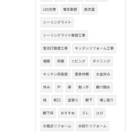
LED交換
電気取替
脱衣室
シーリングライト
シーリングライト取替工事
蛍光灯取替工事
キッチンリフォーム工事
増築
改築
リビング
ダイニング
キッチン床張替
夏季休暇
お盆休み
休み
戸
扉
取っ手
開け閉め
桟
蛇口
塗替え
廊下
増し張り
廊下床
おすすめ
ズレ
ひび
お風呂リフォーム
水回りリフォーム