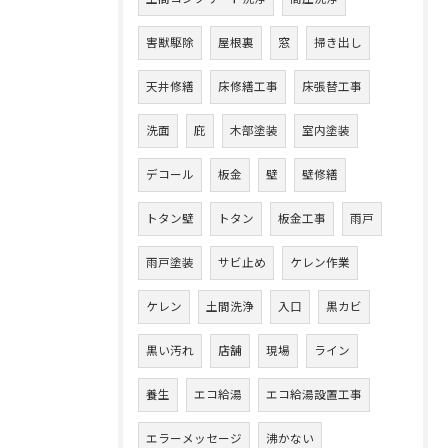
害獣駆除
屋根裏
窓
掃き出し
天井修繕
床修繕工事
床張替工事
洗面
庇
木部塗装
室内塗装
デコール
板金
壁
壁修繕
トタン壁
トタン
板金工事
雨戸
雨戸塗装
サビ止め
ケレン作業
ケレン
土間洗浄
入口
黒カビ
黒い汚れ
店舗
現場
ライン
養生
エコ給湯
エコ給湯設置工事
エラーメッセージ
沸かない