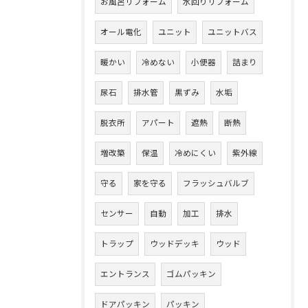
お風呂リフォーム
水回りリフォーム
オール電化
ユニット
ユニットバス
暖かい
冷めない
小便器
詰まり
尿石
排水管
黒ずみ
水垢
脱衣所
アパート
遮熱
断熱
増改築
保温
冷めにくい
紫外線
守る
家を守る
フラッシュバルブ
センサー
自動
加工
排水
トラップ
ウッドデッキ
ウッド
エントランス
ゴムパッキン
ドアパッキン
パッキン