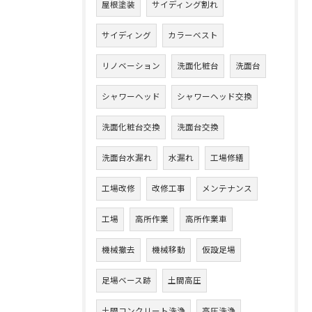
屋根塗装
サイディング割れ
サイディング
カラーベスト
リノベーション
洗面化粧台
洗面台
シャワーヘッド
シャワーヘッド交換
洗面化粧台交換
洗面台交換
洗面台水漏れ
水漏れ
工場修繕
工場改修
改修工事
メンテナンス
工場
高所作業
高所作業車
機械撤去
機械移動
仮設足場
足場ベース跡
土間高圧
土間コンクリート洗浄
高圧洗浄