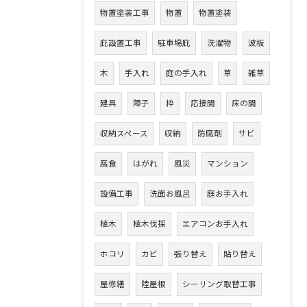
物置塗装工事
物置
物置塗装
庇設置工事
駐車場庇
洗濯物
波板
木
手入れ
庭の手入れ
草
雑草
建具
障子
枠
応接間
床の間
収納スペース
収納
防腐剤
サビ
腐食
はがれ
風災
マンション
設備工事
洗面お風呂
庭お手入れ
植木
植木伐採
エアコンお手入れ
ホコリ
カビ
張り替え
貼り替え
屋修繕
陸屋根
シーリング取替工事