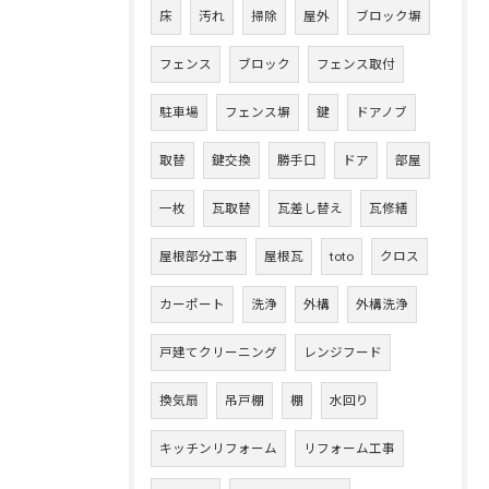
床
汚れ
掃除
屋外
ブロック塀
フェンス
ブロック
フェンス取付
駐車場
フェンス塀
鍵
ドアノブ
取替
鍵交換
勝手口
ドア
部屋
一枚
瓦取替
瓦差し替え
瓦修繕
屋根部分工事
屋根瓦
toto
クロス
カーポート
洗浄
外構
外構洗浄
戸建てクリーニング
レンジフード
換気扇
吊戸棚
棚
水回り
キッチンリフォーム
リフォーム工事