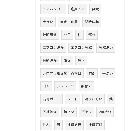
ドアハンガー
倉庫ドア
巨大
大きい
大きい倉庫
臨時休業
社印研修
小口
柱
部分
エアコン洗浄
エアコン分解
分解洗い
分解洗浄
駆除
床下
シロアリ駆除床下点検口
防御
手洗い
ゴム
ジプトーン
張替え
石膏ボード
シート
滑りにくい
錆
下地処理
錆止め
下塗り
2度塗り
外れ
風
社員旅行
社員研修