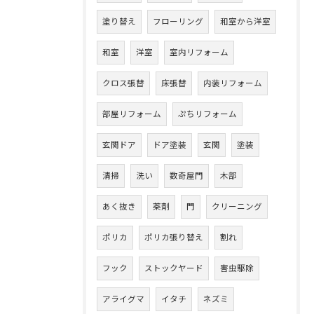
塗り替え
フローリング
和室から洋室
和室
洋室
室内リフォーム
クロス張替
床張替
内装リフォーム
部屋リフォーム
ぷちリフォーム
玄関ドア
ドア塗装
玄関
塗装
清掃
洗い
数奇屋門
木部
あく抜き
薬剤
門
クリーニング
ポリカ
ポリカ張り替え
割れ
フック
ストックヤード
害虫駆除
アライグマ
イタチ
ネズミ