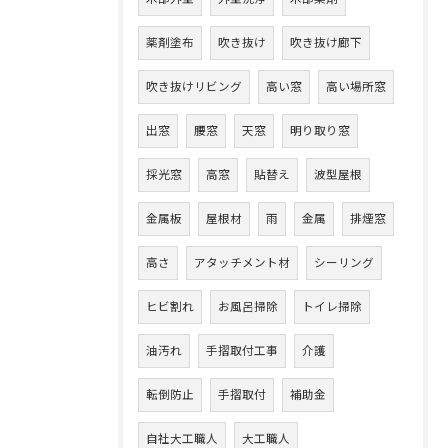
薬剤塗布
吹き抜け
吹き抜け廊下
吹き抜けリビング
高い窓
高い場所窓
出窓
腰窓
天窓
明り取り窓
採光窓
高窓
貼替え
波型屋根
金属板
屋根材
雨
金属
排煙窓
高さ
アタッチメント材
シーリング
ヒビ割れ
お風呂掃除
トイレ掃除
油汚れ
手摺取付工事
介護
転倒防止
手摺取付
補助金
自社大工職人
大工職人