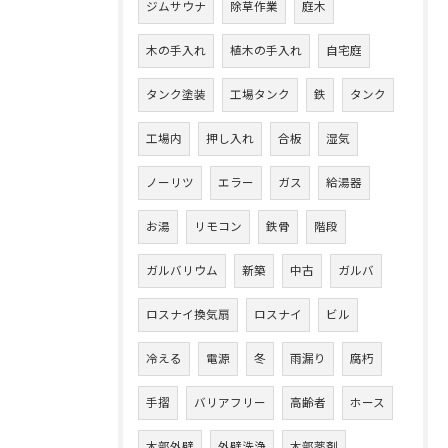
ジムサウナ
除草作業
庭木
木の手入れ
植木の手入れ
自宅庭
タンク塗装
工場タンク
鉄
タンク
工場内
押し入れ
合板
湿気
ノーリツ
エラー
ガス
給湯器
お湯
リモコン
鉄骨
階段
ガルバリウム
新築
中古
ガルバ
ロスナイ換気扇
ロスナイ
ビル
冷える
電源
冬
雨漏り
腐朽
手摺
バリアフリー
高齢者
ホース
木部外壁
外壁洗浄
木部薬剤