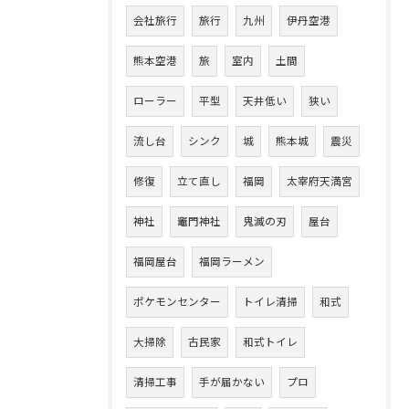
会社旅行
旅行
九州
伊丹空港
熊本空港
旅
室内
土間
ローラー
平型
天井低い
狭い
流し台
シンク
城
熊本城
震災
修復
立て直し
福岡
太宰府天満宮
神社
竈門神社
鬼滅の刃
屋台
福岡屋台
福岡ラーメン
ポケモンセンター
トイレ清掃
和式
大掃除
古民家
和式トイレ
清掃工事
手が届かない
プロ