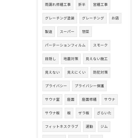
雨漏れ修繕工事
折半
営繕工事
グレーチング塗装
グレーチング
お店
製造
スーパー
惣菜
パーテーションフィルム
スモーク
目隠し
地震対策
見えない施工
見えない
見えにくい
防犯対策
プライバシー
プライバシー保護
サウナ室
座面
座面修繕
サウナ
サウナ板
板
ザラ板
ざらいた
フィットネスクラブ
運動
ジム