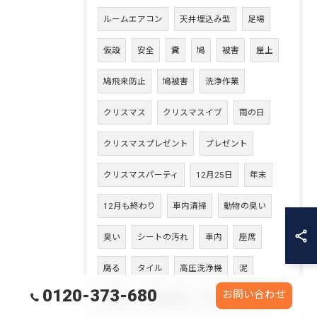
ルームエアコン
天井埋込み型
足場
仮設
安全
糞
鳩
被害
屋上
鳩飛来防止
鳩被害
洗浄作業
クリスマス
クリスマスイブ
雨の日
クリスマスプレゼント
プレゼント
クリスマスパーティ
12月25日
年末
12月も終わり
車内清掃
動物の臭い
臭い
シートの汚れ
車内
座席
腐る
タイル
高圧洗浄機
泥
0120-373-680
お問い合わせ
太陽光
太陽光洗浄
砂埃
雨汚れ