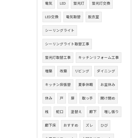
電気
LED
蛍光灯
蛍光灯交換
LED交換
電気取替
脱衣室
シーリングライト
シーリングライト取替工事
蛍光灯取替工事
キッチンリフォーム工事
増築
改築
リビング
ダイニング
キッチン床張替
夏季休暇
お盆休み
休み
戸
扉
取っ手
開け閉め
桟
蛇口
塗替え
廊下
増し張り
廊下床
おすすめ
ズレ
ひび