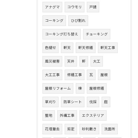
アナグマ
コウモリ
戸建
コーキング
ひび割れ
コーキング打ち替え
チョーキング
色褪せ
軒天
軒天修繕
軒天工事
風災被害
天井
軒
大工
大工工事
修繕工事
瓦
屋根
屋根リフォーム
棟
屋根修繕
草刈り
防草シート
伐採
庭
整地
外構工事
エクステリア
花壇撤去
剪定
砂利敷き
洗面所