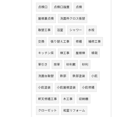
点検口
点検口設置
点検
屋根裏点検
洗面所クロス張替
取替工事
浴室
シャワー
水栓
交換
張り替え工事
修繕
補修工事
キッチン床
棟工事
屋根棟
植栽
草引き
除草
砂利敷
砂利
洗面台取替
鉄部
鉄部塗装
小庇
小庇塗装
小庇屋根塗装
小庇修繕
軒天修繕工事
木工事
収納棚
クローゼット
和室リフォーム