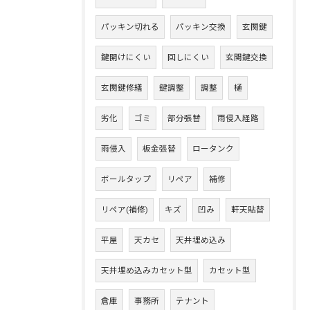
パッキン切れる
パッキン交換
玄関鍵
鍵開けにくい
回しにくい
玄関鍵交換
玄関鍵修繕
鍵調整
調整
樋
劣化
ゴミ
部分張替
雨侵入経路
雨侵入
板金張替
ロータンク
ボールタップ
リペア
補修
リペア(補修)
キズ
凹み
軒天貼替
平屋
天カセ
天井埋め込み
天井埋め込みカセット型
カセット型
倉庫
事務所
テナント