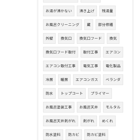
お湯が沸かない
沸き上げ
残湯量
お風呂クリーニング
蔵
部分修繕
外壁
換気口
換気口フード
換気
換気口フード取付
取付工事
エアコン
エアコン取付工事
電気工事
電化製品
冷房
暖房
エアコンガス
ベランダ
防水
トップコート
プライマー
お風呂塗装工事
お風呂天井
モルタル
お風呂天井剥がれ
剥がれ
めくれ
防水塗料
防カビ
防カビ塗料