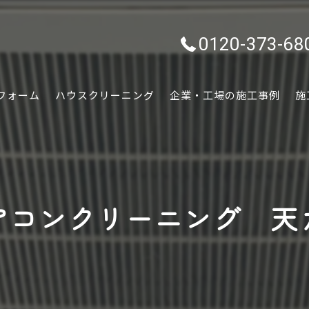
0120-373-68
フォーム
ハウスクリーニング
企業・工場の施工事例
施
水回り
内装
アコンクリーニング 天
外装
ぷちリフォーム
外構・エクステリア
害虫害獣駆除