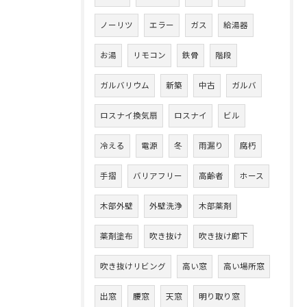
ノーリツ
エラー
ガス
給湯器
お湯
リモコン
鉄骨
階段
ガルバリウム
新築
中古
ガルバ
ロスナイ換気扇
ロスナイ
ビル
冷える
電源
冬
雨漏り
腐朽
手摺
バリアフリー
高齢者
ホース
木部外壁
外壁洗浄
木部薬剤
薬剤塗布
吹き抜け
吹き抜け廊下
吹き抜けリビング
高い窓
高い場所窓
出窓
腰窓
天窓
明り取り窓