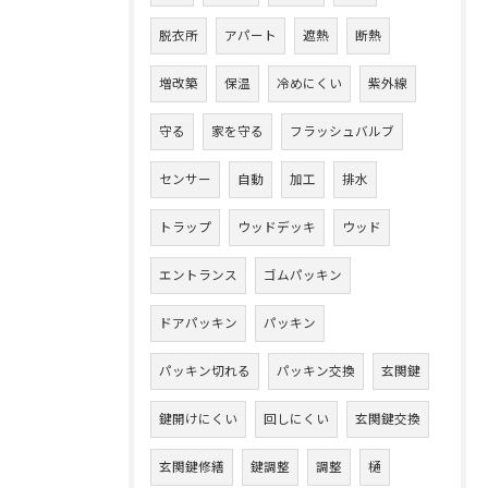
脱衣所
アパート
遮熱
断熱
増改築
保温
冷めにくい
紫外線
守る
家を守る
フラッシュバルブ
センサー
自動
加工
排水
トラップ
ウッドデッキ
ウッド
エントランス
ゴムパッキン
ドアパッキン
パッキン
パッキン切れる
パッキン交換
玄関鍵
鍵開けにくい
回しにくい
玄関鍵交換
玄関鍵修繕
鍵調整
調整
樋