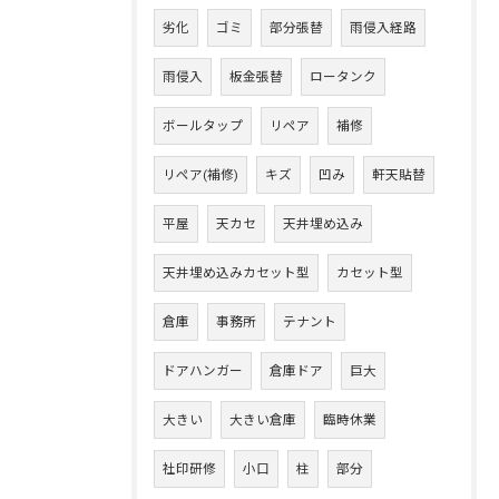
劣化
ゴミ
部分張替
雨侵入経路
雨侵入
板金張替
ロータンク
ボールタップ
リペア
補修
リペア(補修)
キズ
凹み
軒天貼替
平屋
天カセ
天井埋め込み
天井埋め込みカセット型
カセット型
倉庫
事務所
テナント
ドアハンガー
倉庫ドア
巨大
大きい
大きい倉庫
臨時休業
社印研修
小口
柱
部分