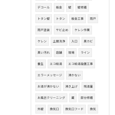
デコール
板金
壁
壁修繕
トタン壁
トタン
板金工事
雨戸
雨戸塗装
サビ止め
ケレン作業
ケレン
土間洗浄
入口
黒カビ
黒い汚れ
店舗
現場
ライン
養生
エコ給湯
エコ給湯設置工事
エラーメッセージ
沸かない
お湯が沸かない
沸き上げ
残湯量
お風呂クリーニング
蔵
部分修繕
外壁
換気口
換気口フード
換気