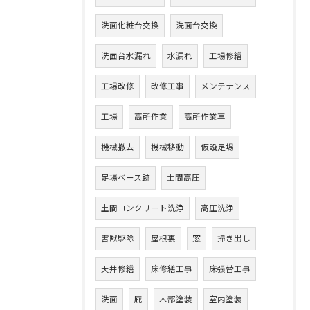
洗面化粧台交換
洗面台交換
洗面台水漏れ
水漏れ
工場修繕
工場改修
改修工事
メンテナンス
工場
高所作業
高所作業車
機械撤去
機械移動
仮設足場
足場ベース跡
土間高圧
土間コンクリート洗浄
高圧洗浄
害獣駆除
屋根裏
窓
掃き出し
天井修繕
床修繕工事
床張替工事
洗面
庇
木部塗装
室内塗装