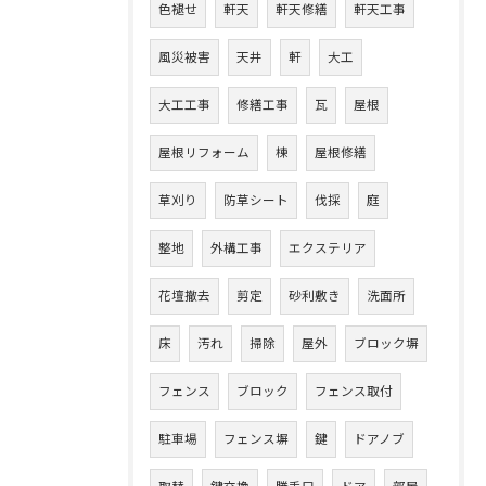
色褪せ
軒天
軒天修繕
軒天工事
風災被害
天井
軒
大工
大工工事
修繕工事
瓦
屋根
屋根リフォーム
棟
屋根修繕
草刈り
防草シート
伐採
庭
整地
外構工事
エクステリア
花壇撤去
剪定
砂利敷き
洗面所
床
汚れ
掃除
屋外
ブロック塀
フェンス
ブロック
フェンス取付
駐車場
フェンス塀
鍵
ドアノブ