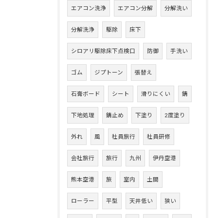
エアコン洗浄
エアコン分解
分解洗い
分解洗浄
駆除
床下
シロアリ駆除床下点検口
防御
手洗い
ゴム
ジプトーン
張替え
石膏ボード
シート
滑りにくい
錆
下地処理
錆止め
下塗り
2度塗り
外れ
風
社員旅行
社員研修
会社旅行
旅行
九州
伊丹空港
熊本空港
旅
室内
土間
ローラー
平型
天井低い
狭い