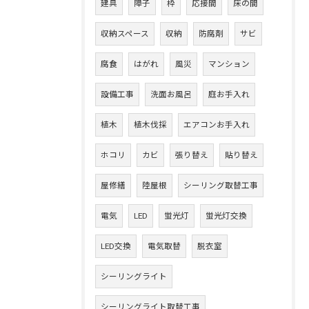
建具
障子
枠
応接間
床の間
収納スペース
収納
防腐剤
サビ
腐食
はがれ
風災
マンション
設備工事
洗面お風呂
庭お手入れ
植木
植木伐採
エアコンお手入れ
ホコリ
カビ
張り替え
貼り替え
屋修繕
陸屋根
シーリング取替工事
電気
LED
蛍光灯
蛍光灯交換
LED交換
電気取替
脱衣室
シーリングライト
シーリングライト取替工事