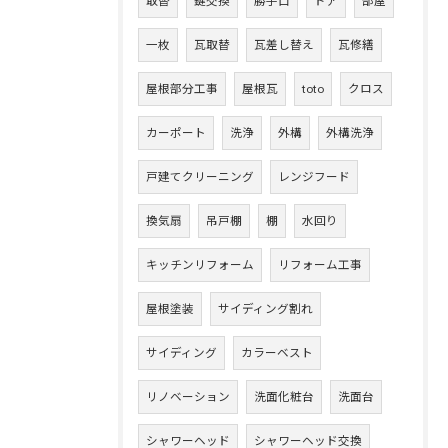
取替
鍵交換
勝手口
ドア
部屋
一枚
瓦取替
瓦差し替え
瓦修繕
屋根部分工事
屋根瓦
toto
クロス
カーポート
洗浄
外構
外構洗浄
戸建てクリーニング
レンジフード
換気扇
吊戸棚
棚
水回り
キッチンリフォーム
リフォーム工事
屋根塗装
サイディング割れ
サイディング
カラーベスト
リノベーション
洗面化粧台
洗面台
シャワーヘッド
シャワーヘッド交換