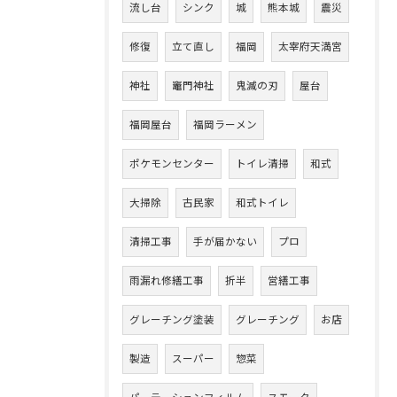
流し台
シンク
城
熊本城
震災
修復
立て直し
福岡
太宰府天満宮
神社
竈門神社
鬼滅の刃
屋台
福岡屋台
福岡ラーメン
ポケモンセンター
トイレ清掃
和式
大掃除
古民家
和式トイレ
清掃工事
手が届かない
プロ
雨漏れ修繕工事
折半
営繕工事
グレーチング塗装
グレーチング
お店
製造
スーパー
惣菜