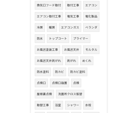
換気口フード取付
取付工事
エアコン
エアコン取付工事
電気工事
電化製品
冷房
暖房
エアコンガス
ベランダ
防水
トップコート
プライマー
お風呂塗装工事
お風呂天井
モルタル
お風呂天井剥がれ
剥がれ
めくれ
防水塗料
防カビ
防カビ塗料
点検口
点検口設置
点検
屋根裏点検
洗面所クロス張替
取替工事
浴室
シャワー
水栓