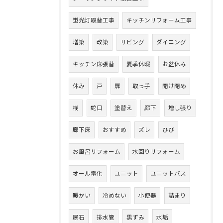
蛍光灯取替工事
キッチンリフォーム工事
増築
改築
リビング
ダイニング
キッチン床張替
夏季休暇
お盆休み
休み
戸
扉
取っ手
開け閉め
桟
蛇口
塗替え
廊下
増し張り
廊下床
おすすめ
ズレ
ひび
お風呂リフォーム
水回りリフォーム
オール電化
ユニット
ユニットバス
暖かい
冷めない
小便器
詰まり
尿石
排水管
黒ずみ
水垢