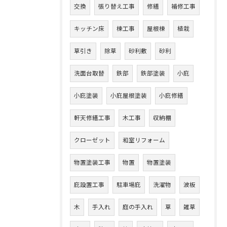
交換
張り替え工事
修繕
補修工事
キッチン床
棟工事
屋根棟
植栽
草引き
除草
砂利敷
砂利
洗面台取替
鉄部
鉄部塗装
小庇
小庇塗装
小庇屋根塗装
小庇修繕
軒天修繕工事
木工事
収納棚
クローゼット
和室リフォーム
物置塗装工事
物置
物置塗装
庇設置工事
駐車場庇
洗濯物
波板
木
手入れ
庭の手入れ
草
雑草