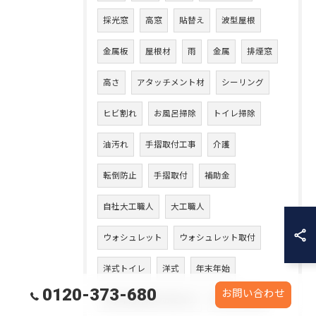
採光窓
高窓
貼替え
波型屋根
金属板
屋根材
雨
金属
排煙窓
高さ
アタッチメント材
シーリング
ヒビ割れ
お風呂掃除
トイレ掃除
油汚れ
手摺取付工事
介護
転倒防止
手摺取付
補助金
自社大工職人
大工職人
ウォシュレット
ウォシュレット取付
洋式トイレ
洋式
年末年始
0120-373-680
お問い合わせ
年末年始休業のお知らせ
年末年始休業