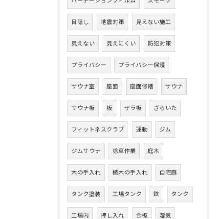
パーテーションフィルム
スモーク
目隠し
地震対策
見えない施工
見えない
見えにくい
防犯対策
プライバシー
プライバシー保護
サウナ室
座面
座面修繕
サウナ
サウナ板
板
ザラ板
ざらいた
フィットネスクラブ
運動
ジム
ジムサウナ
除草作業
庭木
木の手入れ
植木の手入れ
自宅庭
タンク塗装
工場タンク
鉄
タンク
工場内
押し入れ
合板
湿気