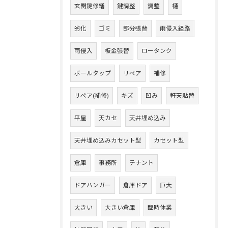
玄関鍵修繕
鍵調整
調整
樋
劣化
ゴミ
部分張替
雨侵入経路
雨侵入
板金張替
ロータンク
ボールタップ
リペア
補修
リペア(補修)
キズ
凹み
軒天貼替
平屋
天カセ
天井埋め込み
天井埋め込みカセット型
カセット型
倉庫
事務所
テナント
ドアハンガー
倉庫ドア
巨大
大きい
大きい倉庫
臨時休業