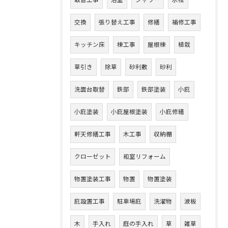
取替工事
浴室
シャワー
水栓
交換
張り替え工事
修繕
補修工事
キッチン床
棟工事
屋根棟
植栽
草引き
除草
砂利敷
砂利
洗面台取替
鉄部
鉄部塗装
小庇
小庇塗装
小庇屋根塗装
小庇修繕
軒天修繕工事
木工事
収納棚
クローゼット
和室リフォーム
物置塗装工事
物置
物置塗装
庇設置工事
駐車場庇
洗濯物
波板
木
手入れ
庭の手入れ
草
雑草