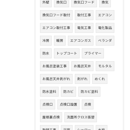
外壁
換気口
換気口フード
換気
換気口フード取付
取付工事
エアコン
エアコン取付工事
電気工事
電化製品
冷房
暖房
エアコンガス
ベランダ
防水
トップコート
プライマー
お風呂塗装工事
お風呂天井
モルタル
お風呂天井剥がれ
剥がれ
めくれ
防水塗料
防カビ
防カビ塗料
点検口
点検口設置
点検
屋根裏点検
洗面所クロス張替