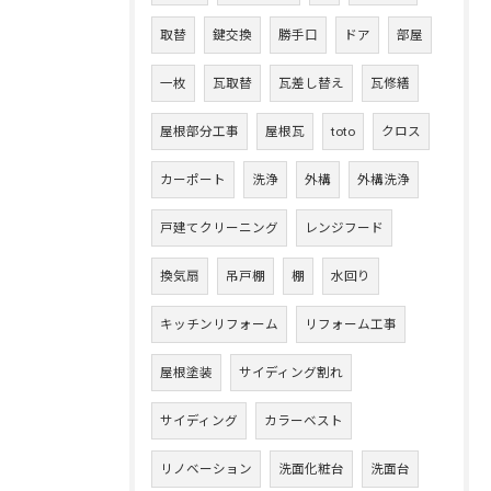
取替
鍵交換
勝手口
ドア
部屋
一枚
瓦取替
瓦差し替え
瓦修繕
屋根部分工事
屋根瓦
toto
クロス
カーポート
洗浄
外構
外構洗浄
戸建てクリーニング
レンジフード
換気扇
吊戸棚
棚
水回り
キッチンリフォーム
リフォーム工事
屋根塗装
サイディング割れ
サイディング
カラーベスト
リノベーション
洗面化粧台
洗面台