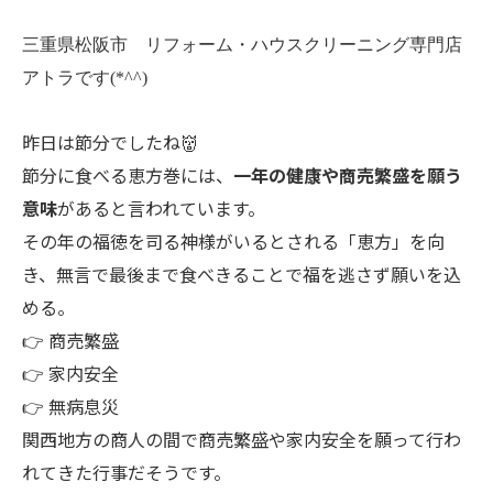
三重県松阪市 リフォーム・ハウスクリーニング専門店
アトラです(*^^)
昨日は節分でしたね👹
節分に食べる恵方巻には、
一年の健康や商売繁盛を願う
意味
があると言われています。
その年の福徳を司る神様がいるとされる「恵方」を向
き、無言で最後まで食べきることで福を逃さず願いを込
める。
👉 商売繁盛
👉 家内安全
👉 無病息災
関西地方の商人の間で商売繁盛や家内安全を願って行わ
れてきた行事だそうです。