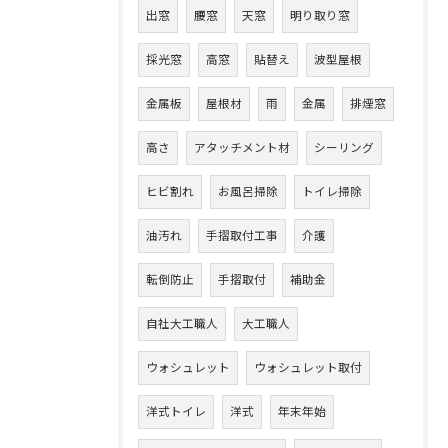
出窓
腰窓
天窓
明り取り窓
採光窓
高窓
貼替え
波型屋根
金属板
屋根材
雨
金属
排煙窓
高さ
アタッチメント材
シーリング
ヒビ割れ
お風呂掃除
トイレ掃除
油汚れ
手摺取付工事
介護
転倒防止
手摺取付
補助金
自社大工職人
大工職人
ウォシュレット
ウォシュレット取付
洋式トイレ
洋式
年末年始