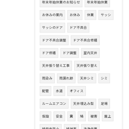
年末年始休業のお知らせ
年末年始休業
お休みの案内
お休み
休業
サッシ
サッシのドア
ドア不具合
ドア不具合調整
ドア不具合修繕
ドア修繕
ドア調整
室内天井
天井張り替え工事
天井張り替え
雨染み
雨漏れ跡
天井シミ
シミ
配管
水道
オフィス
ルームエアコン
天井埋込み型
足場
仮設
安全
糞
鳩
被害
屋上