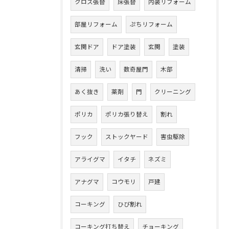
クロス張替
床張替
内装リフォーム
部屋リフォーム
ぷちリフォーム
玄関ドア
ドア塗装
玄関
塗装
清掃
洗い
数奇屋門
木部
あく抜き
薬剤
門
クリーニング
ポリカ
ポリカ張り替え
割れ
フック
ストックヤード
害虫駆除
アライグマ
イタチ
ネズミ
アナグマ
コウモリ
戸建
コーキング
ひび割れ
コーキング打ち替え
チョーキング