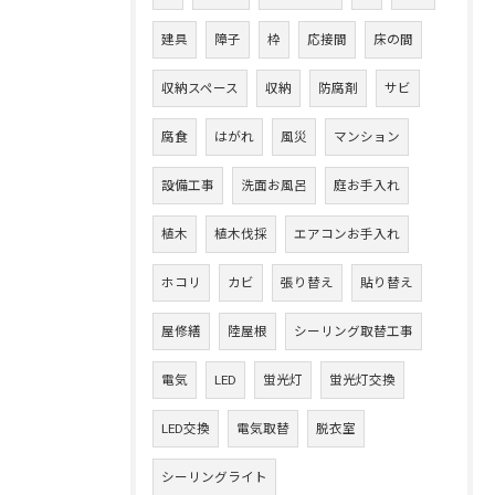
建具
障子
枠
応接間
床の間
収納スペース
収納
防腐剤
サビ
腐食
はがれ
風災
マンション
設備工事
洗面お風呂
庭お手入れ
植木
植木伐採
エアコンお手入れ
ホコリ
カビ
張り替え
貼り替え
屋修繕
陸屋根
シーリング取替工事
電気
LED
蛍光灯
蛍光灯交換
LED交換
電気取替
脱衣室
シーリングライト