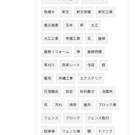
色褪せ
軒天
軒天修繕
軒天工事
風災被害
天井
軒
大工
大工工事
修繕工事
瓦
屋根
屋根リフォーム
棟
屋根修繕
草刈り
防草シート
伐採
庭
整地
外構工事
エクステリア
花壇撤去
剪定
砂利敷き
洗面所
床
汚れ
掃除
屋外
ブロック塀
フェンス
ブロック
フェンス取付
駐車場
フェンス塀
鍵
ドアノブ