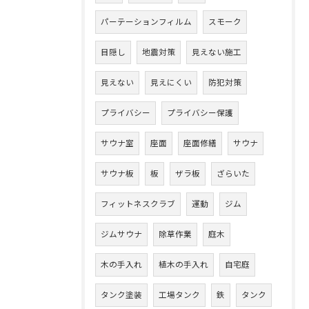
パーテーションフィルム
スモーク
目隠し
地震対策
見えない施工
見えない
見えにくい
防犯対策
プライバシー
プライバシー保護
サウナ室
座面
座面修繕
サウナ
サウナ板
板
ザラ板
ざらいた
フィットネスクラブ
運動
ジム
ジムサウナ
除草作業
庭木
木の手入れ
植木の手入れ
自宅庭
タンク塗装
工場タンク
鉄
タンク