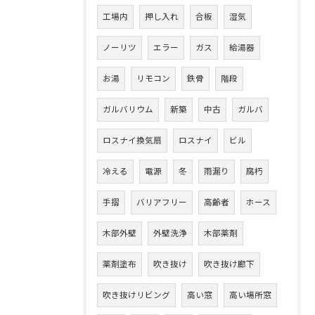
工場内
押し入れ
合板
湿気
ノーリツ
エラー
ガス
給湯器
お湯
リモコン
鉄骨
階段
ガルバリウム
新築
中古
ガルバ
ロスナイ換気扇
ロスナイ
ビル
冷える
電源
冬
雨漏り
腐朽
手摺
バリアフリー
高齢者
ホース
木部外壁
外壁洗浄
木部薬剤
薬剤塗布
吹き抜け
吹き抜け廊下
吹き抜けリビング
高い窓
高い場所窓