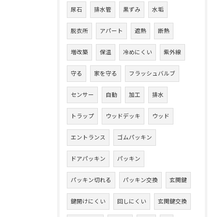
尿石
排水管
黒ずみ
水垢
脱衣所
アパート
遮熱
断熱
増改築
保温
冷めにくい
紫外線
守る
家を守る
フラッシュバルブ
センサー
自動
加工
排水
トラップ
ウッドデッキ
ウッド
エントランス
ゴムパッキン
ドアパッキン
パッキン
パッキン切れる
パッキン交換
玄関鍵
鍵開けにくい
回しにくい
玄関鍵交換