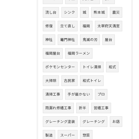
流し台
シンク
城
熊本城
震災
修復
立て直し
福岡
太宰府天満宮
神社
竈門神社
鬼滅の刃
屋台
福岡屋台
福岡ラーメン
ポケモンセンター
トイレ清掃
和式
大掃除
古民家
和式トイレ
清掃工事
手が届かない
プロ
雨漏れ修繕工事
折半
営繕工事
グレーチング塗装
グレーチング
お店
製造
スーパー
惣菜