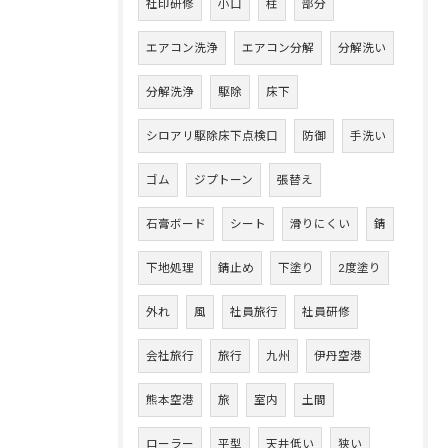
社印研修
小口
柱
部分
エアコン洗浄
エアコン分解
分解洗い
分解洗浄
駆除
床下
シロアリ駆除床下点検口
防御
手洗い
ゴム
ジプトーン
張替え
石膏ボード
シート
滑りにくい
錆
下地処理
錆止め
下塗り
2度塗り
外れ
風
社員旅行
社員研修
会社旅行
旅行
九州
伊丹空港
熊本空港
旅
室内
土間
ローラー
平型
天井低い
狭い