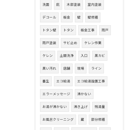
洗面
庇
木部塗装
室内塗装
デコール
板金
壁
壁修繕
トタン壁
トタン
板金工事
雨戸
雨戸塗装
サビ止め
ケレン作業
ケレン
土間洗浄
入口
黒カビ
黒い汚れ
店舗
現場
ライン
養生
エコ給湯
エコ給湯設置工事
エラーメッセージ
沸かない
お湯が沸かない
沸き上げ
残湯量
お風呂クリーニング
蔵
部分修繕