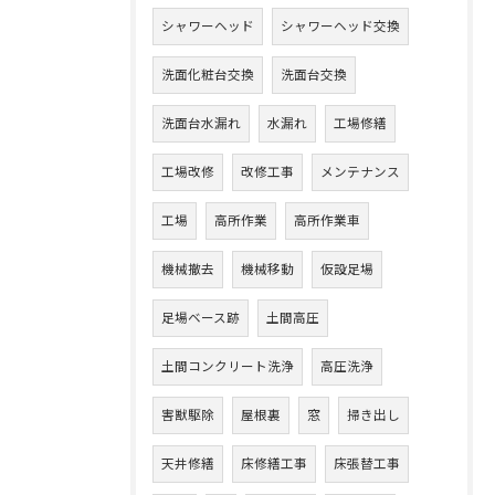
シャワーヘッド
シャワーヘッド交換
洗面化粧台交換
洗面台交換
洗面台水漏れ
水漏れ
工場修繕
工場改修
改修工事
メンテナンス
工場
高所作業
高所作業車
機械撤去
機械移動
仮設足場
足場ベース跡
土間高圧
土間コンクリート洗浄
高圧洗浄
害獣駆除
屋根裏
窓
掃き出し
天井修繕
床修繕工事
床張替工事