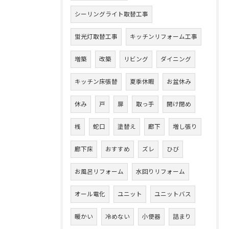
シーリングライト取替工事
蛍光灯取替工事
キッチンリフォーム工事
増築
改築
リビング
ダイニング
キッチン床張替
夏季休暇
お盆休み
休み
戸
扉
取っ手
開け閉め
桟
蛇口
塗替え
廊下
増し張り
廊下床
おすすめ
ズレ
ひび
お風呂リフォーム
水回りリフォーム
オール電化
ユニット
ユニットバス
暖かい
冷めない
小便器
詰まり