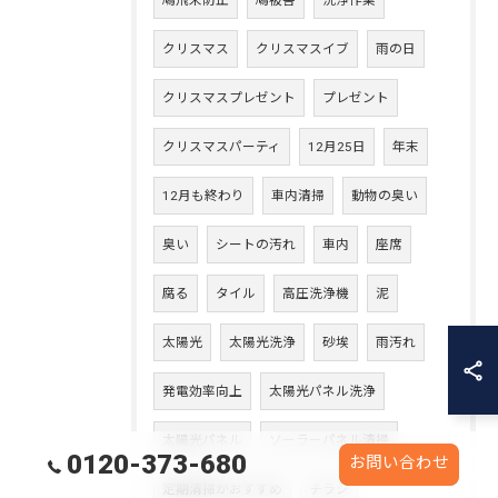
鳩飛来防止
鳩被害
洗浄作業
クリスマス
クリスマスイブ
雨の日
クリスマスプレゼント
プレゼント
クリスマスパーティ
12月25日
年末
12月も終わり
車内清掃
動物の臭い
臭い
シートの汚れ
車内
座席
腐る
タイル
高圧洗浄機
泥
太陽光
太陽光洗浄
砂埃
雨汚れ
発電効率向上
太陽光パネル洗浄
太陽光パネル
ソーラーパネル清掃
0120-373-680
お問い合わせ
定期清掃がおすすめ
チラシ