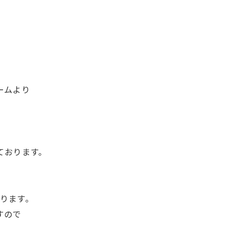
ームより
ております。
。
ります。
すので