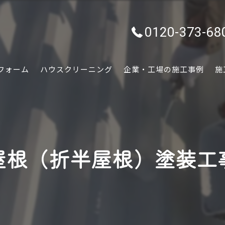
0120-373-68
フォーム
ハウスクリーニング
企業・工場の施工事例
施
水回り
内装
屋根（折半屋根）塗装工
外装
ぷちリフォーム
外構・エクステリア
害虫害獣駆除