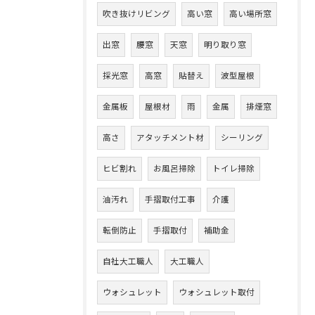
吹き抜けリビング
高い窓
高い場所窓
出窓
腰窓
天窓
明り取り窓
採光窓
高窓
貼替え
波型屋根
金属板
屋根材
雨
金属
排煙窓
高さ
アタッチメント材
シーリング
ヒビ割れ
お風呂掃除
トイレ掃除
油汚れ
手摺取付工事
介護
転倒防止
手摺取付
補助金
自社大工職人
大工職人
ウォシュレット
ウォシュレット取付