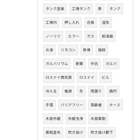
タンク塗装
工場タンク
鉄
タンク
工場内
押し入れ
合板
湿気
ノーリツ
エラー
ガス
給湯器
お湯
リモコン
鉄骨
階段
ガルバリウム
新築
中古
ガルバ
ロスナイ換気扇
ロスナイ
ビル
冷える
電源
冬
雨漏り
腐朽
手摺
バリアフリー
高齢者
ホース
木部外壁
外壁洗浄
木部薬剤
薬剤塗布
吹き抜け
吹き抜け廊下