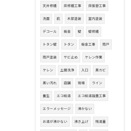
天井修繕
床修繕工事
床張替工事
洗面
庇
木部塗装
室内塗装
デコール
板金
壁
壁修繕
トタン壁
トタン
板金工事
雨戸
雨戸塗装
サビ止め
ケレン作業
ケレン
土間洗浄
入口
黒カビ
黒い汚れ
店舗
現場
ライン
養生
エコ給湯
エコ給湯設置工事
エラーメッセージ
沸かない
お湯が沸かない
沸き上げ
残湯量