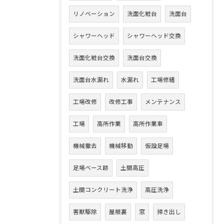
リノベーション
洗面化粧台
洗面台
シャワーヘッド
シャワーヘッド交換
洗面化粧台交換
洗面台交換
洗面台水漏れ
水漏れ
工場修繕
工場改修
改修工事
メンテナンス
工場
高所作業
高所作業車
機械撤去
機械移動
仮設足場
足場ベース跡
土間高圧
土間コンクリート洗浄
高圧洗浄
害獣駆除
屋根裏
窓
掃き出し