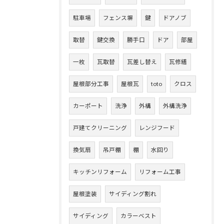
駐車場
フェンス塀
鍵
ドアノブ
取替
鍵交換
勝手口
ドア
部屋
一枚
瓦取替
瓦差し替え
瓦修繕
屋根部分工事
屋根瓦
toto
クロス
カーポート
洗浄
外構
外構洗浄
戸建てクリーニング
レンジフード
換気扇
吊戸棚
棚
水回り
キッチンリフォーム
リフォーム工事
屋根塗装
サイディング割れ
サイディング
カラーベスト