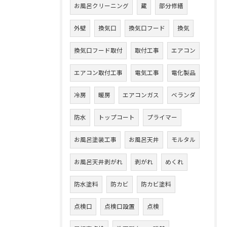
お風呂クリーニング
蔵
部分修繕
外壁
換気口
換気口フード
換気
換気口フード取付
取付工事
エアコン
エアコン取付工事
電気工事
電化製品
冷房
暖房
エアコンガス
ベランダ
防水
トップコート
プライマー
お風呂塗装工事
お風呂天井
モルタル
お風呂天井剥がれ
剥がれ
めくれ
防水塗料
防カビ
防カビ塗料
点検口
点検口設置
点検