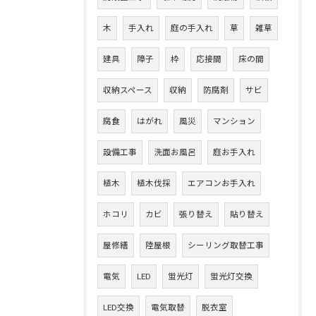
木
手入れ
庭の手入れ
草
雑草
建具
障子
枠
応接間
床の間
収納スペース
収納
防腐剤
サビ
腐食
はがれ
風災
マンション
設備工事
洗面お風呂
庭お手入れ
植木
植木伐採
エアコンお手入れ
ホコリ
カビ
張り替え
貼り替え
屋修繕
陸屋根
シーリング取替工事
電気
LED
蛍光灯
蛍光灯交換
LED交換
電気取替
脱衣室