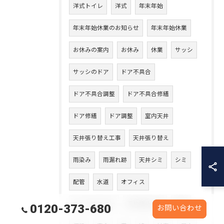
洋式トイレ
洋式
年末年始
年末年始休業のお知らせ
年末年始休業
お休みの案内
お休み
休業
サッシ
サッシのドア
ドア不具合
ドア不具合調整
ドア不具合修繕
ドア修繕
ドア調整
室内天井
天井張り替え工事
天井張り替え
雨染み
雨漏れ跡
天井シミ
シミ
配管
水道
オフィス
ルームエアコン
天井埋込み型
足場
0120-373-680
お問い合わせ