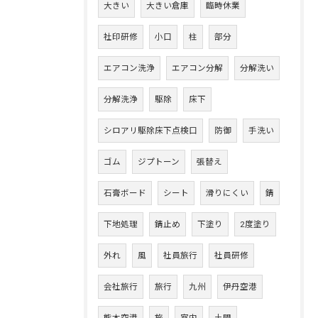
大きい
大きい倉庫
臨時休業
社印研修
小口
柱
部分
エアコン洗浄
エアコン分解
分解洗い
分解洗浄
駆除
床下
シロアリ駆除床下点検口
防御
手洗い
ゴム
ジプトーン
張替え
石膏ボード
シート
滑りにくい
錆
下地処理
錆止め
下塗り
2度塗り
外れ
風
社員旅行
社員研修
会社旅行
旅行
九州
伊丹空港