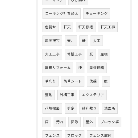
コーキング
ひび割れ
コーキング打ち替え
チョーキング
色褪せ
軒天
軒天修繕
軒天工事
風災被害
天井
軒
大工
大工工事
修繕工事
瓦
屋根
屋根リフォーム
棟
屋根修繕
草刈り
防草シート
伐採
庭
整地
外構工事
エクステリア
花壇撤去
剪定
砂利敷き
洗面所
床
汚れ
掃除
屋外
ブロック塀
フェンス
ブロック
フェンス取付