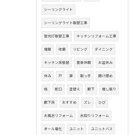
シーリングライト
シーリングライト取替工事
蛍光灯取替工事
キッチンリフォーム工事
増築
改築
リビング
ダイニング
キッチン床張替
夏季休暇
お盆休み
休み
戸
扉
取っ手
開け閉め
桟
蛇口
塗替え
廊下
増し張り
廊下床
おすすめ
ズレ
ひび
お風呂リフォーム
水回りリフォーム
オール電化
ユニット
ユニットバス