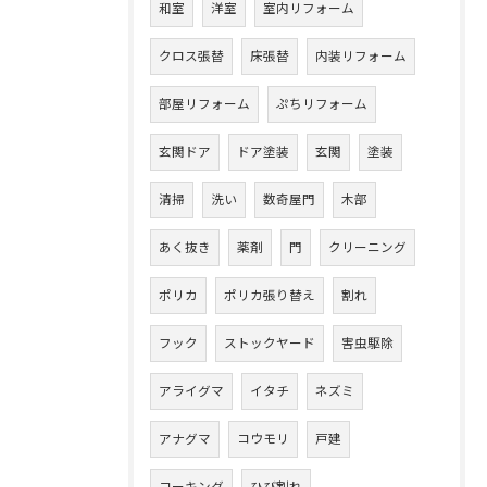
和室
洋室
室内リフォーム
クロス張替
床張替
内装リフォーム
部屋リフォーム
ぷちリフォーム
玄関ドア
ドア塗装
玄関
塗装
清掃
洗い
数奇屋門
木部
あく抜き
薬剤
門
クリーニング
ポリカ
ポリカ張り替え
割れ
フック
ストックヤード
害虫駆除
アライグマ
イタチ
ネズミ
アナグマ
コウモリ
戸建