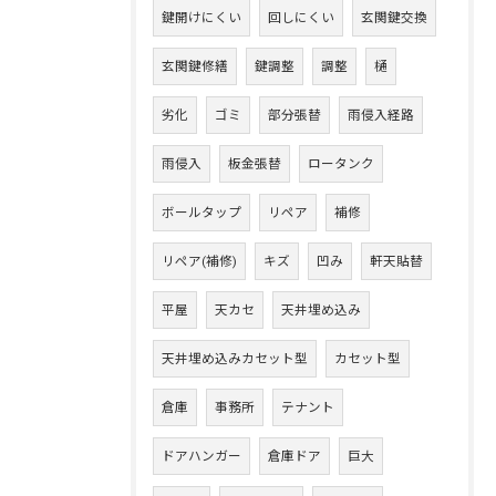
鍵開けにくい
回しにくい
玄関鍵交換
玄関鍵修繕
鍵調整
調整
樋
劣化
ゴミ
部分張替
雨侵入経路
雨侵入
板金張替
ロータンク
ボールタップ
リペア
補修
リペア(補修)
キズ
凹み
軒天貼替
平屋
天カセ
天井埋め込み
天井埋め込みカセット型
カセット型
倉庫
事務所
テナント
ドアハンガー
倉庫ドア
巨大