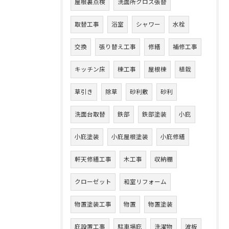
屋根裏点検
洗面所クロス張替
取替工事
浴室
シャワー
水栓
交換
張り替え工事
修繕
補修工事
キッチン床
棟工事
屋根棟
植栽
草引き
除草
砂利敷
砂利
洗面台取替
鉄部
鉄部塗装
小庇
小庇塗装
小庇屋根塗装
小庇修繕
軒天修繕工事
木工事
収納棚
クローゼット
和室リフォーム
物置塗装工事
物置
物置塗装
庇設置工事
駐車場庇
洗濯物
波板