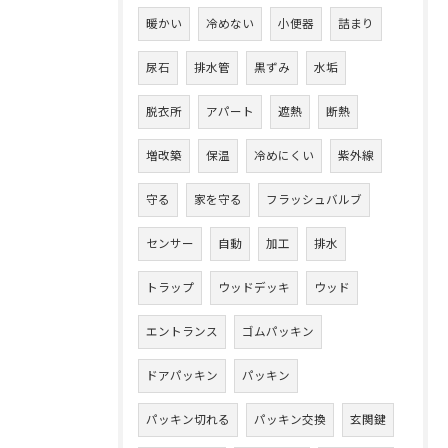
暖かい
冷めない
小便器
詰まり
尿石
排水管
黒ずみ
水垢
脱衣所
アパート
遮熱
断熱
増改築
保温
冷めにくい
紫外線
守る
家を守る
フラッシュバルブ
センサー
自動
加工
排水
トラップ
ウッドデッキ
ウッド
エントランス
ゴムパッキン
ドアパッキン
パッキン
パッキン切れる
パッキン交換
玄関鍵