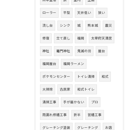
熊本空港
旅
室内
土間
ローラー
平型
天井低い
狭い
流し台
シンク
城
熊本城
震災
修復
立て直し
福岡
太宰府天満宮
神社
竈門神社
鬼滅の刃
屋台
福岡屋台
福岡ラーメン
ポケモンセンター
トイレ清掃
和式
大掃除
古民家
和式トイレ
清掃工事
手が届かない
プロ
雨漏れ修繕工事
折半
営繕工事
グレーチング塗装
グレーチング
お店