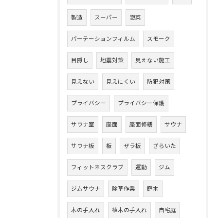
製造
スーパー
惣菜
パーテーションフィルム
スモーク
目隠し
地震対策
見えない施工
見えない
見えにくい
防犯対策
プライバシー
プライバシー保護
サウナ室
座面
座面修繕
サウナ
サウナ板
板
ザラ板
ざらいた
フィットネスクラブ
運動
ジム
ジムサウナ
除草作業
庭木
木の手入れ
植木の手入れ
自宅庭