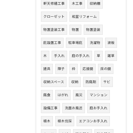
軒天修繕工事
木工事
収納棚
クローゼット
和室リフォーム
物置塗装工事
物置
物置塗装
庇設置工事
駐車場庇
洗濯物
波板
木
手入れ
庭の手入れ
草
雑草
建具
障子
枠
応接間
床の間
収納スペース
収納
防腐剤
サビ
腐食
はがれ
風災
マンション
設備工事
洗面お風呂
庭お手入れ
植木
植木伐採
エアコンお手入れ