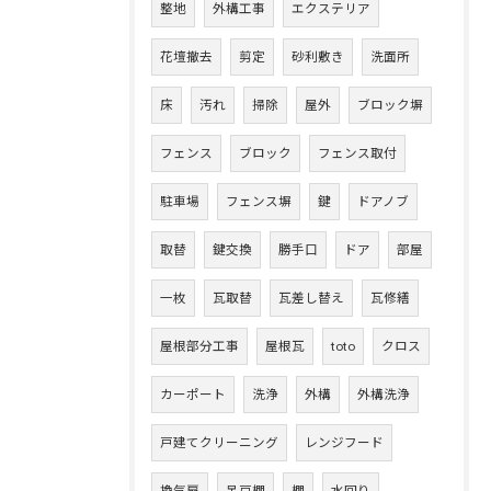
整地
外構工事
エクステリア
花壇撤去
剪定
砂利敷き
洗面所
床
汚れ
掃除
屋外
ブロック塀
フェンス
ブロック
フェンス取付
駐車場
フェンス塀
鍵
ドアノブ
取替
鍵交換
勝手口
ドア
部屋
一枚
瓦取替
瓦差し替え
瓦修繕
屋根部分工事
屋根瓦
toto
クロス
カーポート
洗浄
外構
外構洗浄
戸建てクリーニング
レンジフード
換気扇
吊戸棚
棚
水回り