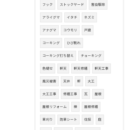
フック
ストックヤード
害虫駆除
アライグマ
イタチ
ネズミ
アナグマ
コウモリ
戸建
コーキング
ひび割れ
コーキング打ち替え
チョーキング
色褪せ
軒天
軒天修繕
軒天工事
風災被害
天井
軒
大工
大工工事
修繕工事
瓦
屋根
屋根リフォーム
棟
屋根修繕
草刈り
防草シート
伐採
庭