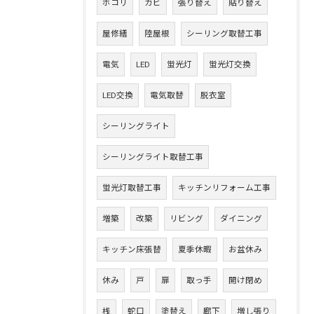
ホコリ
カビ
張り替え
貼り替え
屋修繕
陸屋根
シーリング取替工事
電気
LED
蛍光灯
蛍光灯交換
LED交換
電気取替
脱衣室
シーリングライト
シーリングライト取替工事
蛍光灯取替工事
キッチンリフォーム工事
増築
改築
リビング
ダイニング
キッチン床張替
夏季休暇
お盆休み
休み
戸
扉
取っ手
開け閉め
桟
蛇口
塗替え
廊下
増し張り