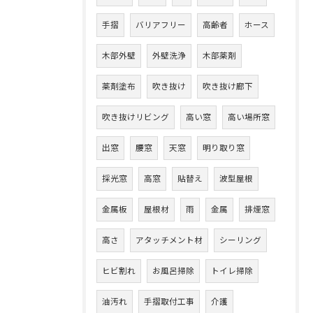
手摺
バリアフリー
高齢者
ホース
木部外壁
外壁洗浄
木部薬剤
薬剤塗布
吹き抜け
吹き抜け廊下
吹き抜けリビング
高い窓
高い場所窓
出窓
腰窓
天窓
明り取り窓
採光窓
高窓
貼替え
波型屋根
金属板
屋根材
雨
金属
排煙窓
高さ
アタッチメント材
シーリング
ヒビ割れ
お風呂掃除
トイレ掃除
油汚れ
手摺取付工事
介護