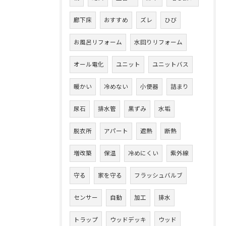
廊下床
おすすめ
ズレ
ひび
お風呂リフォーム
水回りリフォーム
オール電化
ユニット
ユニットバス
暖かい
冷めない
小便器
詰まり
尿石
排水管
黒ずみ
水垢
脱衣所
アパート
遮熱
断熱
増改築
保温
冷めにくい
紫外線
守る
家を守る
フラッシュバルブ
センサー
自動
加工
排水
トラップ
ウッドデッキ
ウッド