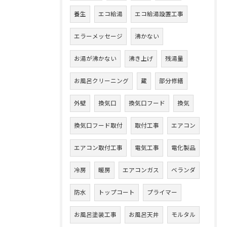
養生
エコ給湯
エコ給湯設置工事
エラーメッセージ
沸かない
お湯が沸かない
沸き上げ
残湯量
お風呂クリーニング
蔵
部分修繕
外壁
換気口
換気口フード
換気
換気口フード取付
取付工事
エアコン
エアコン取付工事
電気工事
電化製品
冷房
暖房
エアコンガス
ベランダ
防水
トップコート
プライマー
お風呂塗装工事
お風呂天井
モルタル