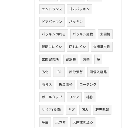
エントランス
ゴムパッキン
ドアパッキン
パッキン
パッキン切れる
パッキン交換
玄関鍵
鍵開けにくい
回しにくい
玄関鍵交換
玄関鍵修繕
鍵調整
調整
樋
劣化
ゴミ
部分張替
雨侵入経路
雨侵入
板金張替
ロータンク
ボールタップ
リペア
補修
リペア(補修)
キズ
凹み
軒天貼替
平屋
天カセ
天井埋め込み