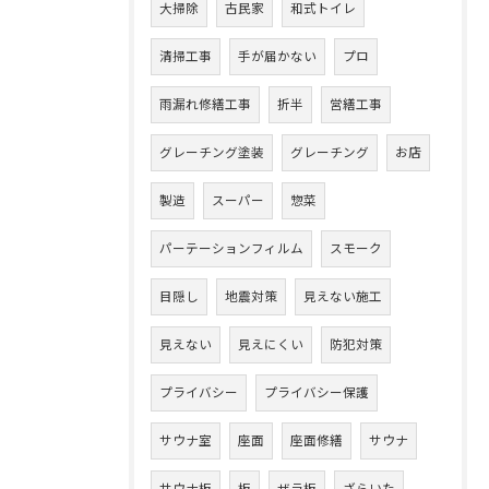
大掃除
古民家
和式トイレ
清掃工事
手が届かない
プロ
雨漏れ修繕工事
折半
営繕工事
グレーチング塗装
グレーチング
お店
製造
スーパー
惣菜
パーテーションフィルム
スモーク
目隠し
地震対策
見えない施工
見えない
見えにくい
防犯対策
プライバシー
プライバシー保護
サウナ室
座面
座面修繕
サウナ
サウナ板
板
ザラ板
ざらいた