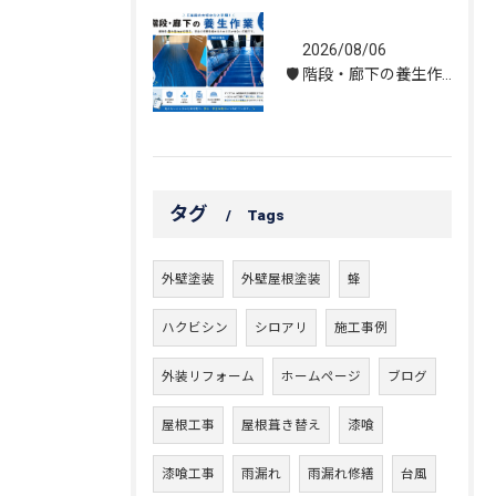
2026/08/06
🛡️ 階段・廊下の養生作業｜建物を守る丁寧な保護施工
タグ
Tags
外壁塗装
外壁屋根塗装
蜂
ハクビシン
シロアリ
施工事例
外装リフォーム
ホームページ
ブログ
屋根工事
屋根葺き替え
漆喰
漆喰工事
雨漏れ
雨漏れ修繕
台風