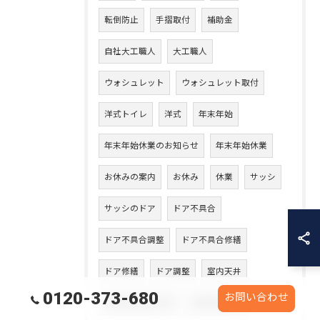
転倒防止
手摺取付
補助金
自社大工職人
大工職人
ウォシュレット
ウォシュレット取付
洋式トイレ
洋式
年末年始
年末年始休業のお知らせ
年末年始休業
お休みの案内
お休み
休業
サッシ
サッシのドア
ドア不具合
ドア不具合調整
ドア不具合修繕
ドア修繕
ドア調整
室内天井
0120-373-680
お問い合わせ
天井張り替え工事
天井張り替え