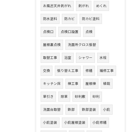
お風呂天井剥がれ
剥がれ
めくれ
防水塗料
防カビ
防カビ塗料
点検口
点検口設置
点検
屋根裏点検
洗面所クロス張替
取替工事
浴室
シャワー
水栓
交換
張り替え工事
修繕
補修工事
キッチン床
棟工事
屋根棟
植栽
草引き
除草
砂利敷
砂利
洗面台取替
鉄部
鉄部塗装
小庇
小庇塗装
小庇屋根塗装
小庇修繕