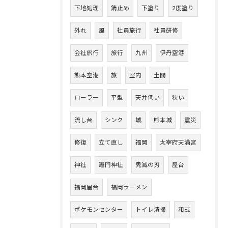
下地処理
錆止め
下塗り
2度塗り
外れ
風
社員旅行
社員研修
会社旅行
旅行
九州
伊丹空港
熊本空港
旅
室内
土間
ローラー
平型
天井低い
狭い
流し台
シンク
城
熊本城
震災
修復
立て直し
福岡
太宰府天満宮
神社
竈門神社
鬼滅の刃
屋台
福岡屋台
福岡ラーメン
ポケモンセンター
トイレ清掃
和式