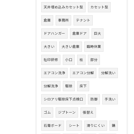
天井埋め込みカセット型
カセット型
倉庫
事務所
テナント
ドアハンガー
倉庫ドア
巨大
大きい
大きい倉庫
臨時休業
社印研修
小口
柱
部分
エアコン洗浄
エアコン分解
分解洗い
分解洗浄
駆除
床下
シロアリ駆除床下点検口
防御
手洗い
ゴム
ジプトーン
張替え
石膏ボード
シート
滑りにくい
錆