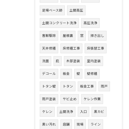
足場ベース跡
土間高圧
土間コンクリート洗浄
高圧洗浄
害獣駆除
屋根裏
窓
掃き出し
天井修繕
床修繕工事
床張替工事
洗面
庇
木部塗装
室内塗装
デコール
板金
壁
壁修繕
トタン壁
トタン
板金工事
雨戸
雨戸塗装
サビ止め
ケレン作業
ケレン
土間洗浄
入口
黒カビ
黒い汚れ
店舗
現場
ライン