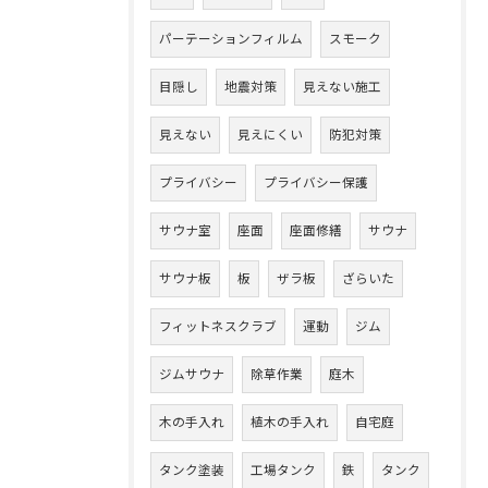
パーテーションフィルム
スモーク
目隠し
地震対策
見えない施工
見えない
見えにくい
防犯対策
プライバシー
プライバシー保護
サウナ室
座面
座面修繕
サウナ
サウナ板
板
ザラ板
ざらいた
フィットネスクラブ
運動
ジム
ジムサウナ
除草作業
庭木
木の手入れ
植木の手入れ
自宅庭
タンク塗装
工場タンク
鉄
タンク