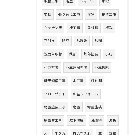
取替工事
浴室
シャワー
水栓
交換
張り替え工事
修繕
補修工事
キッチン床
棟工事
屋根棟
植栽
草引き
除草
砂利敷
砂利
洗面台取替
鉄部
鉄部塗装
小庇
小庇塗装
小庇屋根塗装
小庇修繕
軒天修繕工事
木工事
収納棚
クローゼット
和室リフォーム
物置塗装工事
物置
物置塗装
庇設置工事
駐車場庇
洗濯物
波板
木
手入れ
庭の手入れ
草
雑草