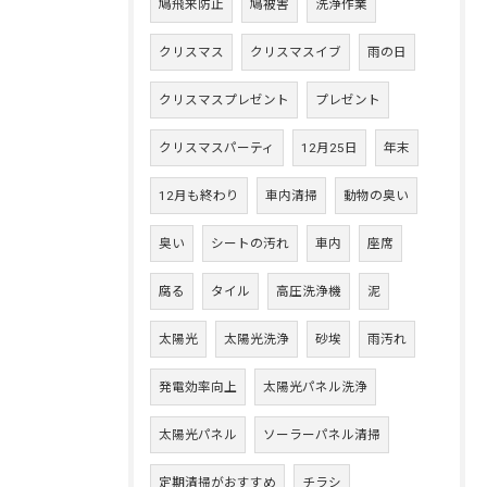
鳩飛来防止
鳩被害
洗浄作業
クリスマス
クリスマスイブ
雨の日
クリスマスプレゼント
プレゼント
クリスマスパーティ
12月25日
年末
12月も終わり
車内清掃
動物の臭い
臭い
シートの汚れ
車内
座席
腐る
タイル
高圧洗浄機
泥
太陽光
太陽光洗浄
砂埃
雨汚れ
発電効率向上
太陽光パネル洗浄
太陽光パネル
ソーラーパネル清掃
定期清掃がおすすめ
チラシ