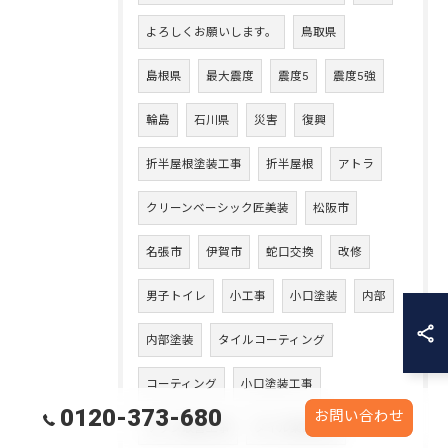
よろしくお願いします。
鳥取県
島根県
最大震度
震度5
震度5強
輪島
石川県
災害
復興
折半屋根塗装工事
折半屋根
アトラ
クリーンベーシック匠美装
松阪市
名張市
伊賀市
蛇口交換
改修
男子トイレ
小工事
小口塗装
内部
内部塗装
タイルコーティング
コーティング
小口塗装工事
0120-373-680
お問い合わせ
サッシ取替工事
タイル薬品洗浄