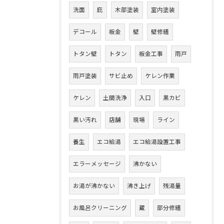
洗面
庇
木部塗装
室内塗装
デコール
板金
壁
壁修繕
トタン壁
トタン
板金工事
雨戸
雨戸塗装
サビ止め
ケレン作業
ケレン
土間洗浄
入口
黒カビ
黒い汚れ
店舗
現場
ライン
養生
エコ給湯
エコ給湯設置工事
エラーメッセージ
沸かない
お湯が沸かない
沸き上げ
残湯量
お風呂クリーニング
蔵
部分修繕