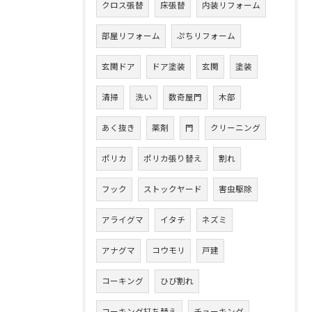
クロス張替
床張替
内装リフォーム
部屋リフォーム
ぷちリフォーム
玄関ドア
ドア塗装
玄関
塗装
清掃
洗い
数奇屋門
木部
あく抜き
薬剤
門
クリーニング
ポリカ
ポリカ張り替え
割れ
フック
ストックヤード
害虫駆除
アライグマ
イタチ
ネズミ
アナグマ
コウモリ
戸建
コーキング
ひび割れ
コーキング打ち替え
チョーキング