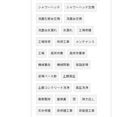
シャワーヘッド
シャワーヘッド交換
洗面化粧台交換
洗面台交換
洗面台水漏れ
水漏れ
工場修繕
工場改修
改修工事
メンテナンス
工場
高所作業
高所作業車
機械撤去
機械移動
仮設足場
足場ベース跡
土間高圧
土間コンクリート洗浄
高圧洗浄
害獣駆除
屋根裏
窓
掃き出し
天井修繕
床修繕工事
床張替工事