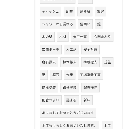
ティッシュ
配布
郵便局
集客
シャワーから漏れる
鎧囲い
鎧
木の壁
木材
大工仕事
玄関まわり
玄関ポーチ
人工芝
安全対策
庭石撤去
植木撤去
植栽撤去
芝生
芝
庭石
作業
工場塗装工事
階段塗装
鉄骨塗装
配管掃除
配管つまり
詰まる
新年
あけましておめでとうございます
本年もよろしくお願いいたします。
本年