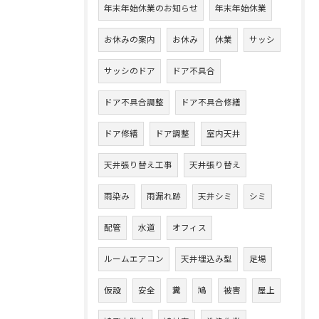
年末年始休業のお知らせ
年末年始休業
お休みの案内
お休み
休業
サッシ
サッシのドア
ドア不具合
ドア不具合調整
ドア不具合修繕
ドア修繕
ドア調整
室内天井
天井張り替え工事
天井張り替え
雨染み
雨漏れ跡
天井シミ
シミ
配管
水道
オフィス
ルームエアコン
天井埋込み型
足場
仮設
安全
糞
鳩
被害
屋上