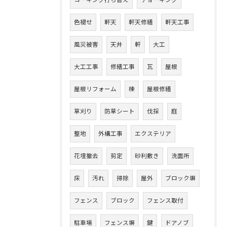
色褪せ
軒天
軒天修繕
軒天工事
風災被害
天井
軒
大工
大工工事
修繕工事
瓦
屋根
屋根リフォーム
棟
屋根修繕
草刈り
防草シート
伐採
庭
整地
外構工事
エクステリア
花壇撤去
剪定
砂利敷き
洗面所
床
汚れ
掃除
屋外
ブロック塀
フェンス
ブロック
フェンス取付
駐車場
フェンス塀
鍵
ドアノブ