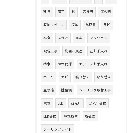
建具
障子
枠
応接間
床の間
収納スペース
収納
防腐剤
サビ
腐食
はがれ
風災
マンション
設備工事
洗面お風呂
庭お手入れ
植木
植木伐採
エアコンお手入れ
ホコリ
カビ
張り替え
貼り替え
屋修繕
陸屋根
シーリング取替工事
電気
LED
蛍光灯
蛍光灯交換
LED交換
電気取替
脱衣室
シーリングライト