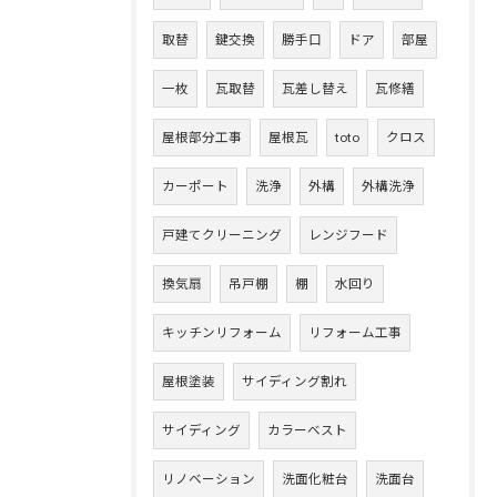
取替
鍵交換
勝手口
ドア
部屋
一枚
瓦取替
瓦差し替え
瓦修繕
屋根部分工事
屋根瓦
toto
クロス
カーポート
洗浄
外構
外構洗浄
戸建てクリーニング
レンジフード
換気扇
吊戸棚
棚
水回り
キッチンリフォーム
リフォーム工事
屋根塗装
サイディング割れ
サイディング
カラーベスト
リノベーション
洗面化粧台
洗面台