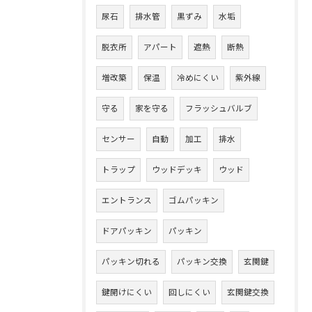
尿石
排水管
黒ずみ
水垢
脱衣所
アパート
遮熱
断熱
増改築
保温
冷めにくい
紫外線
守る
家を守る
フラッシュバルブ
センサー
自動
加工
排水
トラップ
ウッドデッキ
ウッド
エントランス
ゴムパッキン
ドアパッキン
パッキン
パッキン切れる
パッキン交換
玄関鍵
鍵開けにくい
回しにくい
玄関鍵交換