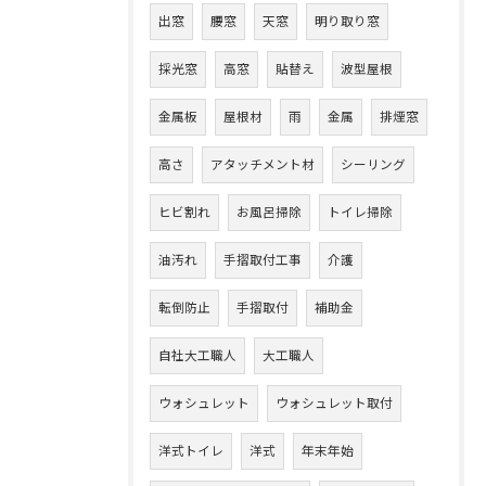
出窓
腰窓
天窓
明り取り窓
採光窓
高窓
貼替え
波型屋根
金属板
屋根材
雨
金属
排煙窓
高さ
アタッチメント材
シーリング
ヒビ割れ
お風呂掃除
トイレ掃除
油汚れ
手摺取付工事
介護
転倒防止
手摺取付
補助金
自社大工職人
大工職人
ウォシュレット
ウォシュレット取付
洋式トイレ
洋式
年末年始