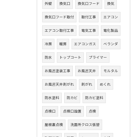
外壁
換気口
換気口フード
換気
換気口フード取付
取付工事
エアコン
エアコン取付工事
電気工事
電化製品
冷房
暖房
エアコンガス
ベランダ
防水
トップコート
プライマー
お風呂塗装工事
お風呂天井
モルタル
お風呂天井剥がれ
剥がれ
めくれ
防水塗料
防カビ
防カビ塗料
点検口
点検口設置
点検
屋根裏点検
洗面所クロス張替