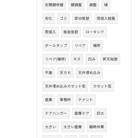
玄関鍵修繕
鍵調整
調整
樋
劣化
ゴミ
部分張替
雨侵入経路
雨侵入
板金張替
ロータンク
ボールタップ
リペア
補修
リペア(補修)
キズ
凹み
軒天貼替
平屋
天カセ
天井埋め込み
天井埋め込みカセット型
カセット型
倉庫
事務所
テナント
ドアハンガー
倉庫ドア
巨大
大きい
大きい倉庫
臨時休業