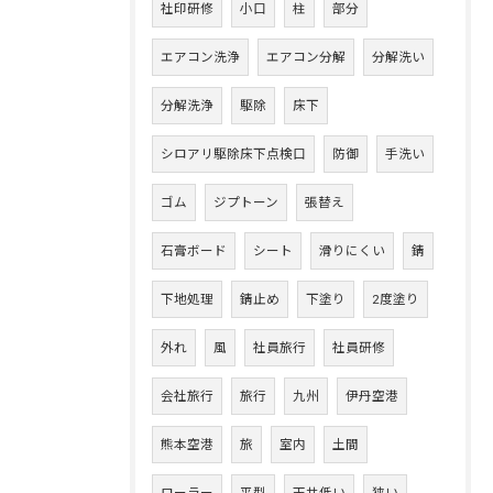
社印研修
小口
柱
部分
エアコン洗浄
エアコン分解
分解洗い
分解洗浄
駆除
床下
シロアリ駆除床下点検口
防御
手洗い
ゴム
ジプトーン
張替え
石膏ボード
シート
滑りにくい
錆
下地処理
錆止め
下塗り
2度塗り
外れ
風
社員旅行
社員研修
会社旅行
旅行
九州
伊丹空港
熊本空港
旅
室内
土間
ローラー
平型
天井低い
狭い