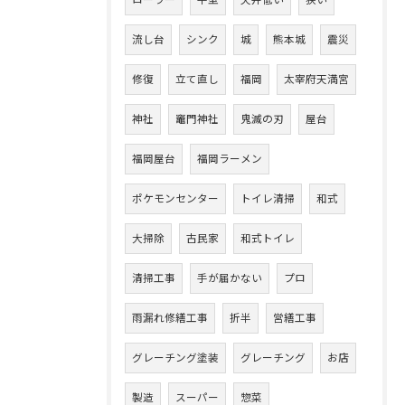
流し台
シンク
城
熊本城
震災
修復
立て直し
福岡
太宰府天満宮
神社
竈門神社
鬼滅の刃
屋台
福岡屋台
福岡ラーメン
ポケモンセンター
トイレ清掃
和式
大掃除
古民家
和式トイレ
清掃工事
手が届かない
プロ
雨漏れ修繕工事
折半
営繕工事
グレーチング塗装
グレーチング
お店
製造
スーパー
惣菜