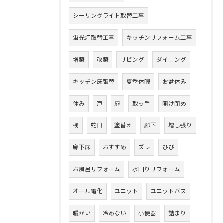
シーリングライト取替工事
蛍光灯取替工事
キッチンリフォーム工事
増築
改築
リビング
ダイニング
キッチン床張替
夏季休暇
お盆休み
休み
戸
扉
取っ手
開け閉め
桟
蛇口
塗替え
廊下
増し張り
廊下床
おすすめ
ズレ
ひび
お風呂リフォーム
水回りリフォーム
オール電化
ユニット
ユニットバス
暖かい
冷めない
小便器
詰まり