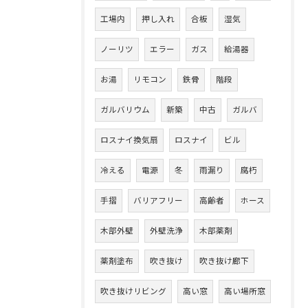
工場内
押し入れ
合板
湿気
ノーリツ
エラー
ガス
給湯器
お湯
リモコン
鉄骨
階段
ガルバリウム
新築
中古
ガルバ
ロスナイ換気扇
ロスナイ
ビル
冷える
電源
冬
雨漏り
腐朽
手摺
バリアフリー
高齢者
ホース
木部外壁
外壁洗浄
木部薬剤
薬剤塗布
吹き抜け
吹き抜け廊下
吹き抜けリビング
高い窓
高い場所窓