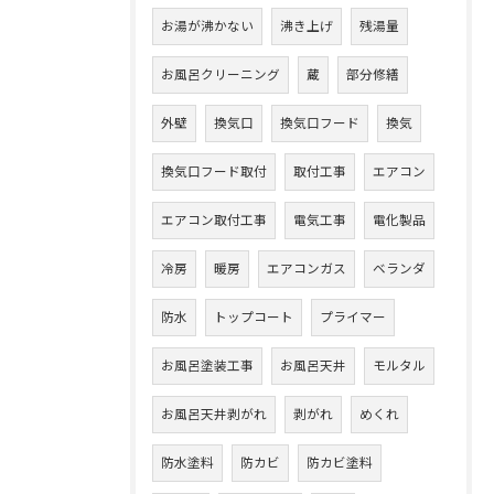
お湯が沸かない
沸き上げ
残湯量
お風呂クリーニング
蔵
部分修繕
外壁
換気口
換気口フード
換気
換気口フード取付
取付工事
エアコン
エアコン取付工事
電気工事
電化製品
冷房
暖房
エアコンガス
ベランダ
防水
トップコート
プライマー
お風呂塗装工事
お風呂天井
モルタル
お風呂天井剥がれ
剥がれ
めくれ
防水塗料
防カビ
防カビ塗料