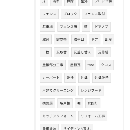
床
汚れ
掃除
屋外
ブロック塀
フェンス
ブロック
フェンス取付
駐車場
フェンス塀
鍵
ドアノブ
取替
鍵交換
勝手口
ドア
部屋
一枚
瓦取替
瓦差し替え
瓦修繕
屋根部分工事
屋根瓦
toto
クロス
カーポート
洗浄
外構
外構洗浄
戸建てクリーニング
レンジフード
換気扇
吊戸棚
棚
水回り
キッチンリフォーム
リフォーム工事
屋根塗装
サイディング割れ