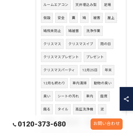
ルームエアコン
天井埋込み型
足場
仮設
安全
糞
鳩
被害
屋上
鳩飛来防止
鳩被害
洗浄作業
クリスマス
クリスマスイブ
雨の日
クリスマスプレゼント
プレゼント
クリスマスパーティ
12月25日
年末
12月も終わり
車内清掃
動物の臭い
臭い
シートの汚れ
車内
座席
腐る
タイル
高圧洗浄機
泥
0120-373-680
太陽光
太陽光洗浄
砂埃
雨汚れ
お問い合わせ