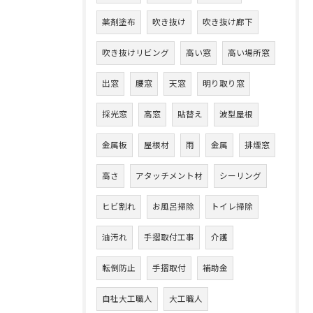
薬剤塗布
吹き抜け
吹き抜け廊下
吹き抜けリビング
高い窓
高い場所窓
出窓
腰窓
天窓
明り取り窓
採光窓
高窓
貼替え
波型屋根
金属板
屋根材
雨
金属
排煙窓
高さ
アタッチメント材
シーリング
ヒビ割れ
お風呂掃除
トイレ掃除
油汚れ
手摺取付工事
介護
転倒防止
手摺取付
補助金
自社大工職人
大工職人