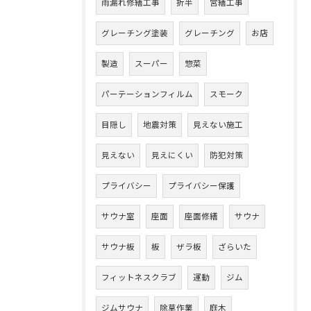
雨漏れ修繕工事
折半
営繕工事
グレーチング塗装
グレーチング
お店
製造
スーパー
惣菜
パーテーションフィルム
スモーク
目隠し
地震対策
見えない施工
見えない
見えにくい
防犯対策
プライバシー
プライバシー保護
サウナ室
座面
座面修繕
サウナ
サウナ板
板
ザラ板
ざらいた
フィットネスクラブ
運動
ジム
ジムサウナ
除草作業
庭木