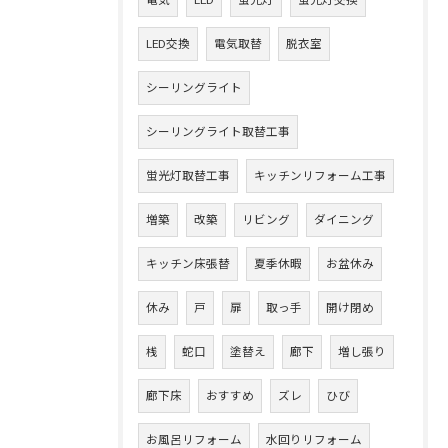
電気
LED
蛍光灯
蛍光灯交換
LED交換
電気取替
脱衣室
シーリングライト
シーリングライト取替工事
蛍光灯取替工事
キッチンリフォーム工事
増築
改築
リビング
ダイニング
キッチン床張替
夏季休暇
お盆休み
休み
戸
扉
取っ手
開け閉め
桟
蛇口
塗替え
廊下
増し張り
廊下床
おすすめ
ズレ
ひび
お風呂リフォーム
水回りリフォーム