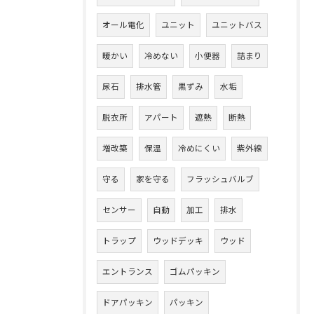
オール電化
ユニット
ユニットバス
暖かい
冷めない
小便器
詰まり
尿石
排水管
黒ずみ
水垢
脱衣所
アパート
遮熱
断熱
増改築
保温
冷めにくい
紫外線
守る
家を守る
フラッシュバルブ
センサー
自動
加工
排水
トラップ
ウッドデッキ
ウッド
エントランス
ゴムパッキン
ドアパッキン
パッキン