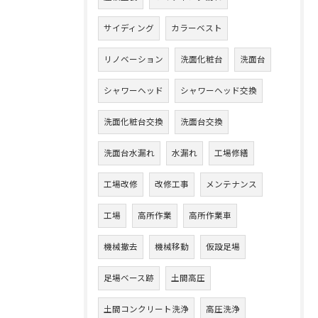
サイディング
カラーベスト
リノベーション
洗面化粧台
洗面台
シャワーヘッド
シャワーヘッド交換
洗面化粧台交換
洗面台交換
洗面台水漏れ
水漏れ
工場修繕
工場改修
改修工事
メンテナンス
工場
高所作業
高所作業車
機械撤去
機械移動
仮設足場
足場ベース跡
土間高圧
土間コンクリート洗浄
高圧洗浄