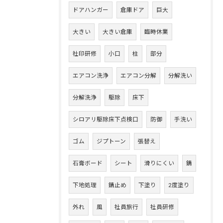
ドアハンガー
倉庫ドア
巨大
大きい
大きい倉庫
臨時休業
社印研修
小口
柱
部分
エアコン洗浄
エアコン分解
分解洗い
分解洗浄
駆除
床下
シロアリ駆除床下点検口
防御
手洗い
ゴム
ジプトーン
張替え
石膏ボード
シート
滑りにくい
錆
下地処理
錆止め
下塗り
2度塗り
外れ
風
社員旅行
社員研修