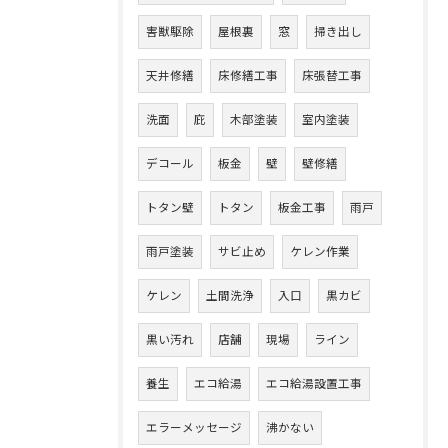
害獣駆除
屋根裏
窓
掃き出し
天井修繕
床修繕工事
床張替工事
洗面
庇
木部塗装
室内塗装
デコール
板金
壁
壁修繕
トタン壁
トタン
板金工事
雨戸
雨戸塗装
サビ止め
ケレン作業
ケレン
土間洗浄
入口
黒カビ
黒い汚れ
店舗
現場
ライン
養生
エコ給湯
エコ給湯設置工事
エラーメッセージ
沸かない