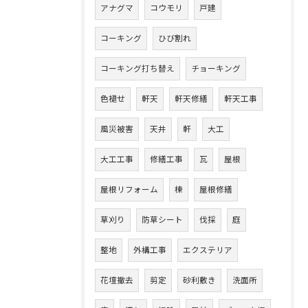
アナグマ
コウモリ
戸建
コーキング
ひび割れ
コーキング打ち替え
チョーキング
色褪せ
軒天
軒天修繕
軒天工事
風災被害
天井
軒
大工
大工工事
修繕工事
瓦
屋根
屋根リフォーム
棟
屋根修繕
草刈り
防草シート
伐採
庭
整地
外構工事
エクステリア
花壇撤去
剪定
砂利敷き
洗面所