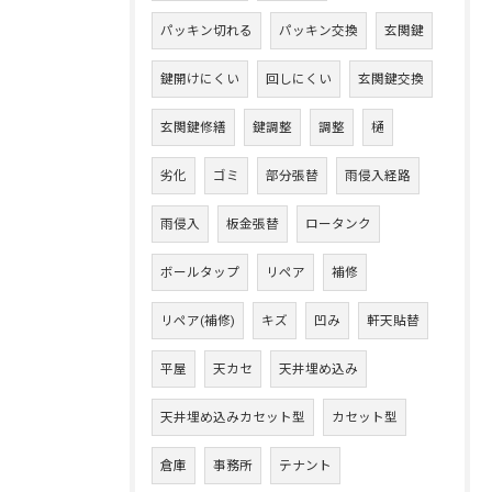
パッキン切れる
パッキン交換
玄関鍵
鍵開けにくい
回しにくい
玄関鍵交換
玄関鍵修繕
鍵調整
調整
樋
劣化
ゴミ
部分張替
雨侵入経路
雨侵入
板金張替
ロータンク
ボールタップ
リペア
補修
リペア(補修)
キズ
凹み
軒天貼替
平屋
天カセ
天井埋め込み
天井埋め込みカセット型
カセット型
倉庫
事務所
テナント