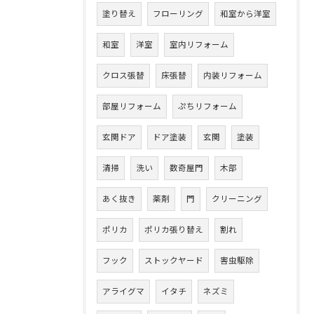
塗り替え
フローリング
和室から洋室
和室
洋室
室内リフォーム
クロス張替
床張替
内装リフォーム
部屋リフォーム
ぷちリフォーム
玄関ドア
ドア塗装
玄関
塗装
清掃
洗い
数奇屋門
木部
あく抜き
薬剤
門
クリーニング
ポリカ
ポリカ張り替え
割れ
フック
ストックヤード
害虫駆除
アライグマ
イタチ
ネズミ