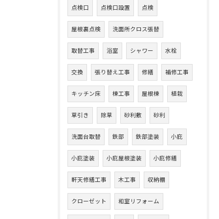
点検口
点検口設置
点検
屋根裏点検
洗面所クロス張替
取替工事
浴室
シャワー
水栓
交換
張り替え工事
修繕
補修工事
キッチン床
棟工事
屋根棟
植栽
草引き
除草
砂利敷
砂利
洗面台取替
鉄部
鉄部塗装
小庇
小庇塗装
小庇屋根塗装
小庇修繕
軒天修繕工事
木工事
収納棚
クローゼット
和室リフォーム