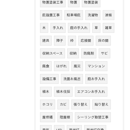
物置塗装工事
物置
物置塗装
庇設置工事
駐車場庇
洗濯物
波板
木
手入れ
庭の手入れ
草
雑草
建具
障子
枠
応接間
床の間
収納スペース
収納
防腐剤
サビ
腐食
はがれ
風災
マンション
設備工事
洗面お風呂
庭お手入れ
植木
植木伐採
エアコンお手入れ
ホコリ
カビ
張り替え
貼り替え
屋修繕
陸屋根
シーリング取替工事