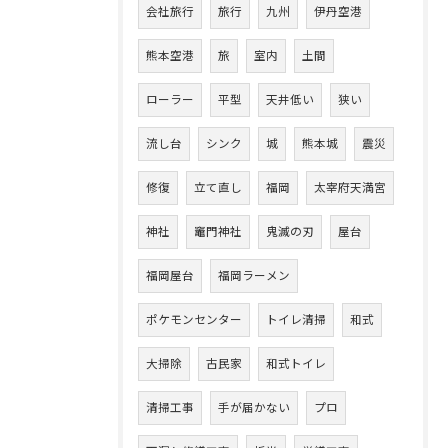
会社旅行
旅行
九州
伊丹空港
熊本空港
旅
室内
土間
ローラー
平型
天井低い
狭い
流し台
シンク
城
熊本城
震災
修復
立て直し
福岡
太宰府天満宮
神社
竈門神社
鬼滅の刃
屋台
福岡屋台
福岡ラーメン
ポケモンセンター
トイレ清掃
和式
大掃除
古民家
和式トイレ
清掃工事
手が届かない
プロ