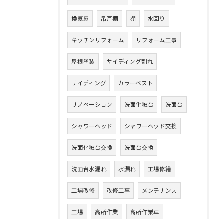
換気扇
吊戸棚
棚
水回り
キッチンリフォーム
リフォーム工事
屋根塗装
サイディング割れ
サイディング
カラーベスト
リノベーション
洗面化粧台
洗面台
シャワーヘッド
シャワーヘッド交換
洗面化粧台交換
洗面台交換
洗面台水漏れ
水漏れ
工場修繕
工場改修
改修工事
メンテナンス
工場
高所作業
高所作業車