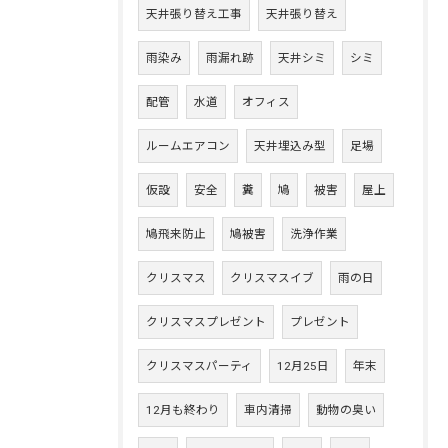
天井張り替え工事
天井張り替え
雨染み
雨漏れ跡
天井シミ
シミ
配管
水道
オフィス
ルームエアコン
天井埋込み型
足場
仮設
安全
糞
鳩
被害
屋上
鳩飛来防止
鳩被害
洗浄作業
クリスマス
クリスマスイブ
雨の日
クリスマスプレゼント
プレゼント
クリスマスパーティ
12月25日
年末
12月も終わり
車内清掃
動物の臭い