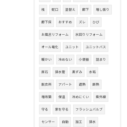
桟
蛇口
塗替え
廊下
増し張り
廊下床
おすすめ
ズレ
ひび
お風呂リフォーム
水回りリフォーム
オール電化
ユニット
ユニットバス
暖かい
冷めない
小便器
詰まり
尿石
排水管
黒ずみ
水垢
脱衣所
アパート
遮熱
断熱
増改築
保温
冷めにくい
紫外線
守る
家を守る
フラッシュバルブ
センサー
自動
加工
排水