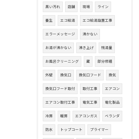
黒い汚れ
店舗
現場
ライン
養生
エコ給湯
エコ給湯設置工事
エラーメッセージ
沸かない
お湯が沸かない
沸き上げ
残湯量
お風呂クリーニング
蔵
部分修繕
外壁
換気口
換気口フード
換気
換気口フード取付
取付工事
エアコン
エアコン取付工事
電気工事
電化製品
冷房
暖房
エアコンガス
ベランダ
防水
トップコート
プライマー