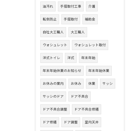
油汚れ
手摺取付工事
介護
転倒防止
手摺取付
補助金
自社大工職人
大工職人
ウォシュレット
ウォシュレット取付
洋式トイレ
洋式
年末年始
年末年始休業のお知らせ
年末年始休業
お休みの案内
お休み
休業
サッシ
サッシのドア
ドア不具合
ドア不具合調整
ドア不具合修繕
ドア修繕
ドア調整
室内天井