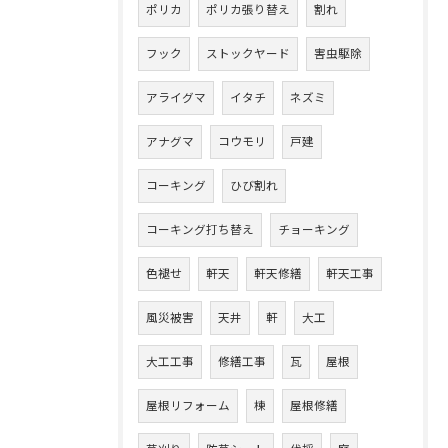
ポリカ
ポリカ張り替え
割れ
フック
ストックヤード
害虫駆除
アライグマ
イタチ
ネズミ
アナグマ
コウモリ
戸建
コーキング
ひび割れ
コーキング打ち替え
チョーキング
色褪せ
軒天
軒天修繕
軒天工事
風災被害
天井
軒
大工
大工工事
修繕工事
瓦
屋根
屋根リフォーム
棟
屋根修繕