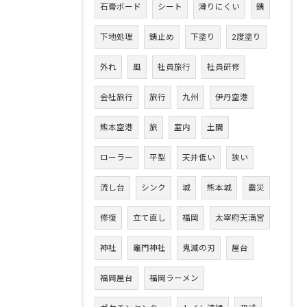
石膏ボード
シート
滑りにくい
錆
下地処理
錆止め
下塗り
2度塗り
外れ
風
社員旅行
社員研修
会社旅行
旅行
九州
伊丹空港
熊本空港
旅
室内
土間
ローラー
平型
天井低い
狭い
流し台
シンク
城
熊本城
震災
修復
立て直し
福岡
太宰府天満宮
神社
竈門神社
鬼滅の刃
屋台
福岡屋台
福岡ラーメン