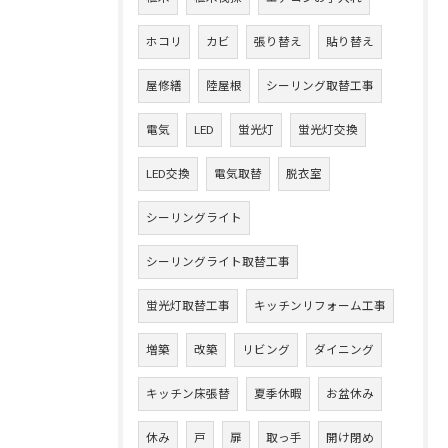
ホコリ
カビ
張り替え
貼り替え
屋修繕
陸屋根
シーリング取替工事
電気
LED
蛍光灯
蛍光灯交換
LED交換
電気取替
脱衣室
シーリングライト
シーリングライト取替工事
蛍光灯取替工事
キッチンリフォーム工事
増築
改築
リビング
ダイニング
キッチン床張替
夏季休暇
お盆休み
休み
戸
扉
取っ手
開け閉め