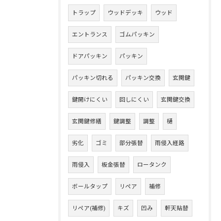
トラップ
ウッドデッキ
ウッド
エントランス
ゴムパッキン
ドアパッキン
パッキン
パッキン切れる
パッキン交換
玄関鍵
鍵開けにくい
回しにくい
玄関鍵交換
玄関鍵修繕
鍵調整
調整
樋
劣化
ゴミ
部分張替
雨侵入経路
雨侵入
板金張替
ロータンク
ボールタップ
リペア
補修
リペア(補修)
キズ
凹み
軒天貼替