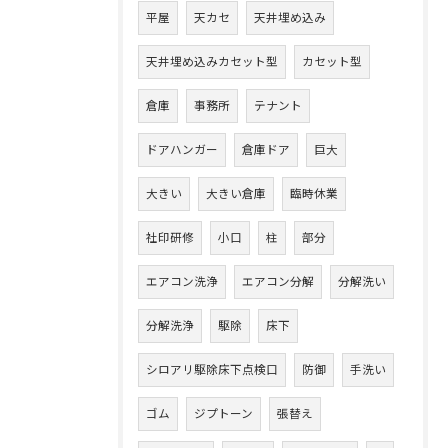
平屋
天カセ
天井埋め込み
天井埋め込みカセット型
カセット型
倉庫
事務所
テナント
ドアハンガー
倉庫ドア
巨大
大きい
大きい倉庫
臨時休業
社印研修
小口
柱
部分
エアコン洗浄
エアコン分解
分解洗い
分解洗浄
駆除
床下
シロアリ駆除床下点検口
防御
手洗い
ゴム
ジプトーン
張替え