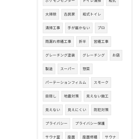
ポケモンセンター
トイレ清掃
和式
大掃除
古民家
和式トイレ
清掃工事
手が届かない
プロ
雨漏れ修繕工事
折半
営繕工事
グレーチング塗装
グレーチング
お店
製造
スーパー
惣菜
パーテーションフィルム
スモーク
目隠し
地震対策
見えない施工
見えない
見えにくい
防犯対策
プライバシー
プライバシー保護
サウナ室
座面
座面修繕
サウナ