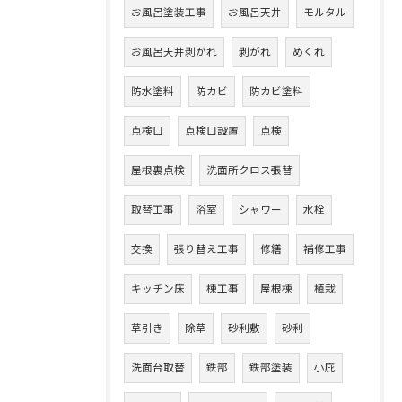
お風呂塗装工事
お風呂天井
モルタル
お風呂天井剥がれ
剥がれ
めくれ
防水塗料
防カビ
防カビ塗料
点検口
点検口設置
点検
屋根裏点検
洗面所クロス張替
取替工事
浴室
シャワー
水栓
交換
張り替え工事
修繕
補修工事
キッチン床
棟工事
屋根棟
植栽
草引き
除草
砂利敷
砂利
洗面台取替
鉄部
鉄部塗装
小庇