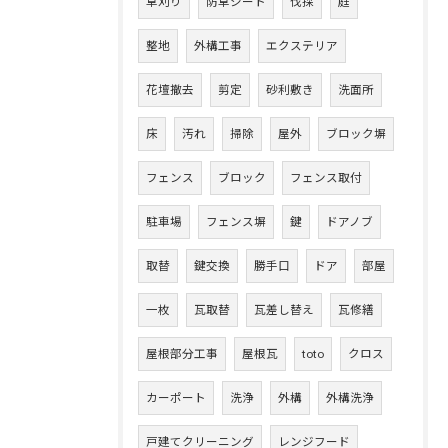
草刈り
防草シート
伐採
庭
整地
外構工事
エクステリア
花壇撤去
剪定
砂利敷き
洗面所
床
汚れ
掃除
屋外
ブロック塀
フェンス
ブロック
フェンス取付
駐車場
フェンス塀
鍵
ドアノブ
取替
鍵交換
勝手口
ドア
部屋
一枚
瓦取替
瓦差し替え
瓦修繕
屋根部分工事
屋根瓦
toto
クロス
カーポート
洗浄
外構
外構洗浄
戸建てクリーニング
レンジフード