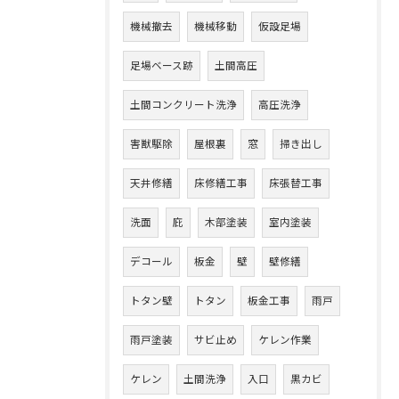
機械撤去
機械移動
仮設足場
足場ベース跡
土間高圧
土間コンクリート洗浄
高圧洗浄
害獣駆除
屋根裏
窓
掃き出し
天井修繕
床修繕工事
床張替工事
洗面
庇
木部塗装
室内塗装
デコール
板金
壁
壁修繕
トタン壁
トタン
板金工事
雨戸
雨戸塗装
サビ止め
ケレン作業
ケレン
土間洗浄
入口
黒カビ