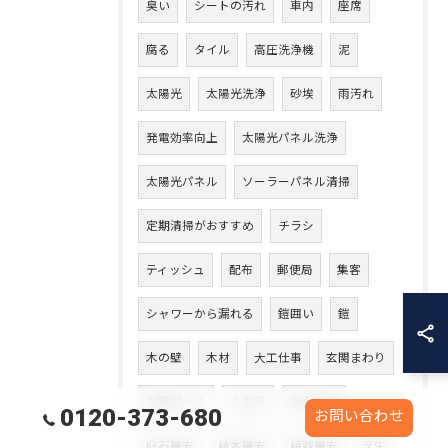
臭い
シートの汚れ
車内
座席
腐る
タイル
高圧洗浄機
泥
太陽光
太陽光洗浄
砂埃
雨汚れ
発電効率向上
太陽光パネル洗浄
太陽光パネル
ソーラーパネル清掃
定期清掃がおすすめ
チラシ
ティッシュ
配布
郵便局
集客
シャワーから漏れる
鎧囲い
鎧
木の壁
木材
大工仕事
玄関まわり
玄関ポーチ
人工芝
安全対策
0120-373-680
お問い合わせ
庭石撤去
植木撤去
植栽撤去
芝生