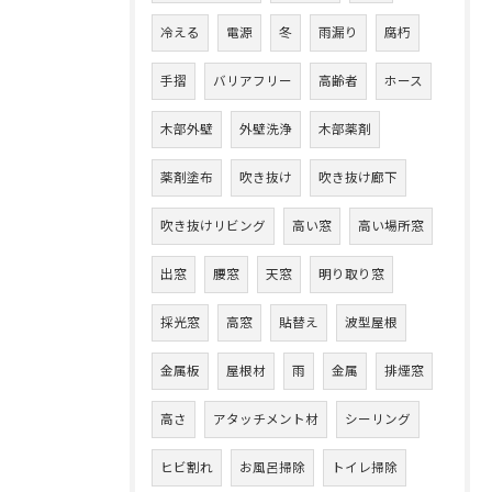
冷える
電源
冬
雨漏り
腐朽
手摺
バリアフリー
高齢者
ホース
木部外壁
外壁洗浄
木部薬剤
薬剤塗布
吹き抜け
吹き抜け廊下
吹き抜けリビング
高い窓
高い場所窓
出窓
腰窓
天窓
明り取り窓
採光窓
高窓
貼替え
波型屋根
金属板
屋根材
雨
金属
排煙窓
高さ
アタッチメント材
シーリング
ヒビ割れ
お風呂掃除
トイレ掃除