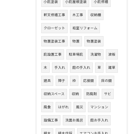
小庇塗装
小庇屋根塗装
小庇修繕
軒天修繕工事
木工事
収納棚
クローゼット
和室リフォーム
物置塗装工事
物置
物置塗装
庇設置工事
駐車場庇
洗濯物
波板
木
手入れ
庭の手入れ
草
雑草
建具
障子
枠
応接間
床の間
収納スペース
収納
防腐剤
サビ
腐食
はがれ
風災
マンション
設備工事
洗面お風呂
庭お手入れ
植木
植木伐採
エアコンお手入れ