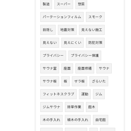
製造
スーパー
惣菜
パーテーションフィルム
スモーク
目隠し
地震対策
見えない施工
見えない
見えにくい
防犯対策
プライバシー
プライバシー保護
サウナ室
座面
座面修繕
サウナ
サウナ板
板
ザラ板
ざらいた
フィットネスクラブ
運動
ジム
ジムサウナ
除草作業
庭木
木の手入れ
植木の手入れ
自宅庭