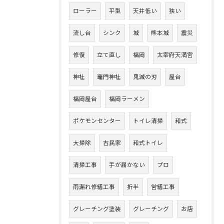
ローラー
平型
天井低い
狭い
流し台
シンク
城
熊本城
震災
修復
立て直し
福岡
太宰府天満宮
神社
竈門神社
鬼滅の刃
屋台
福岡屋台
福岡ラーメン
ポケモンセンター
トイレ清掃
和式
大掃除
古民家
和式トイレ
清掃工事
手が届かない
プロ
雨漏れ修繕工事
折半
営繕工事
グレーチング塗装
グレーチング
お店