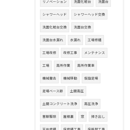
リノベーション
洗面化粧台
洗面台
シャワーヘッド
シャワーヘッド交換
洗面化粧台交換
洗面台交換
洗面台水漏れ
水漏れ
工場修繕
工場改修
改修工事
メンテナンス
工場
高所作業
高所作業車
機械撤去
機械移動
仮設足場
足場ベース跡
土間高圧
土間コンクリート洗浄
高圧洗浄
害獣駆除
屋根裏
窓
掃き出し
天井修繕
床修繕工事
床張替工事