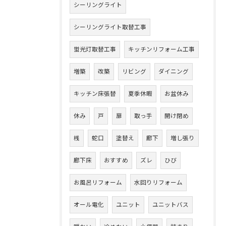
シーリングライト
シーリングライト取替工事
蛍光灯取替工事
キッチンリフォーム工事
増築
改築
リビング
ダイニング
キッチン床張替
夏季休暇
お盆休み
休み
戸
扉
取っ手
開け閉め
桟
蛇口
塗替え
廊下
増し張り
廊下床
おすすめ
ズレ
ひび
お風呂リフォーム
水回りリフォーム
オール電化
ユニット
ユニットバス