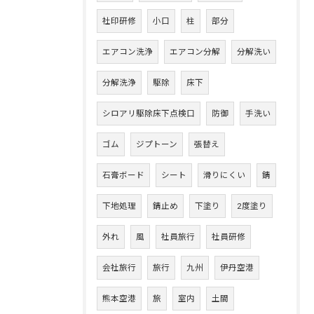
社印研修
小口
柱
部分
エアコン洗浄
エアコン分解
分解洗い
分解洗浄
駆除
床下
シロアリ駆除床下点検口
防御
手洗い
ゴム
ジプトーン
張替え
石膏ボード
シート
滑りにくい
錆
下地処理
錆止め
下塗り
2度塗り
外れ
風
社員旅行
社員研修
会社旅行
旅行
九州
伊丹空港
熊本空港
旅
室内
土間