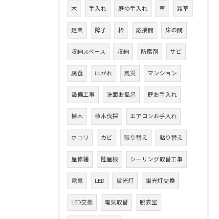
木
手入れ
庭の手入れ
草
雑草
建具
障子
枠
応接間
床の間
収納スペース
収納
防腐剤
サビ
腐食
はがれ
風災
マンション
設備工事
洗面お風呂
庭お手入れ
植木
植木伐採
エアコンお手入れ
ホコリ
カビ
張り替え
貼り替え
屋修繕
陸屋根
シーリング取替工事
電気
LED
蛍光灯
蛍光灯交換
LED交換
電気取替
脱衣室