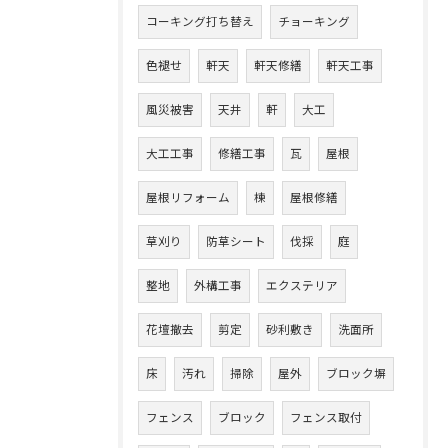
コーキング打ち替え
チョーキング
色褪せ
軒天
軒天修繕
軒天工事
風災被害
天井
軒
大工
大工工事
修繕工事
瓦
屋根
屋根リフォーム
棟
屋根修繕
草刈り
防草シート
伐採
庭
整地
外構工事
エクステリア
花壇撤去
剪定
砂利敷き
洗面所
床
汚れ
掃除
屋外
ブロック塀
フェンス
ブロック
フェンス取付