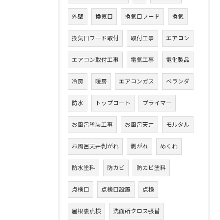
外壁
換気口
換気口フード
換気
換気口フード取付
取付工事
エアコン
エアコン取付工事
電気工事
電化製品
冷房
暖房
エアコンガス
ベランダ
防水
トップコート
プライマー
お風呂塗装工事
お風呂天井
モルタル
お風呂天井剥がれ
剥がれ
めくれ
防水塗料
防カビ
防カビ塗料
点検口
点検口設置
点検
屋根裏点検
洗面所クロス張替