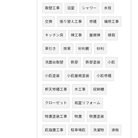
取替工事
浴室
シャワー
水栓
交換
張り替え工事
修繕
補修工事
キッチン床
棟工事
屋根棟
植栽
草引き
除草
砂利敷
砂利
洗面台取替
鉄部
鉄部塗装
小庇
小庇塗装
小庇屋根塗装
小庇修繕
軒天修繕工事
木工事
収納棚
クローゼット
和室リフォーム
物置塗装工事
物置
物置塗装
庇設置工事
駐車場庇
洗濯物
波板