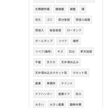
玄関鍵修繕
鍵調整
調整
樋
劣化
ゴミ
部分張替
雨侵入経路
雨侵入
板金張替
ロータンク
ボールタップ
リペア
補修
リペア(補修)
キズ
凹み
軒天貼替
平屋
天カセ
天井埋め込み
天井埋め込みカセット型
カセット型
倉庫
事務所
テナント
ドアハンガー
倉庫ドア
巨大
大きい
大きい倉庫
臨時休業