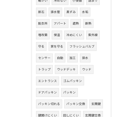
暖かい
冷めない
小便器
詰まり
尿石
排水管
黒ずみ
水垢
脱衣所
アパート
遮熱
断熱
増改築
保温
冷めにくい
紫外線
守る
家を守る
フラッシュバルブ
センサー
自動
加工
排水
トラップ
ウッドデッキ
ウッド
エントランス
ゴムパッキン
ドアパッキン
パッキン
パッキン切れる
パッキン交換
玄関鍵
鍵開けにくい
回しにくい
玄関鍵交換