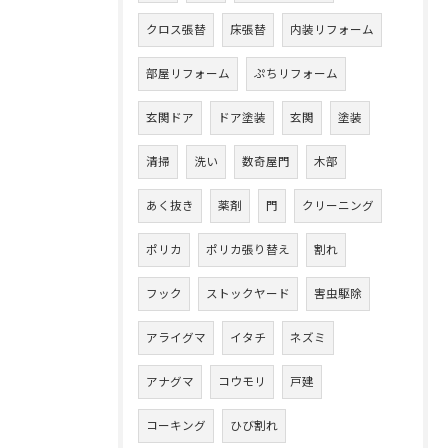
クロス張替
床張替
内装リフォーム
部屋リフォーム
ぷちリフォーム
玄関ドア
ドア塗装
玄関
塗装
清掃
洗い
数奇屋門
木部
あく抜き
薬剤
門
クリーニング
ポリカ
ポリカ張り替え
割れ
フック
ストックヤード
害虫駆除
アライグマ
イタチ
ネズミ
アナグマ
コウモリ
戸建
コーキング
ひび割れ