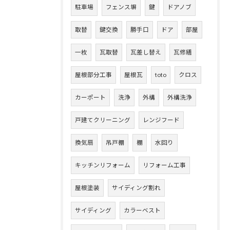
駐車場
フェンス塀
鍵
ドアノブ
取替
鍵交換
勝手口
ドア
部屋
一枚
瓦取替
瓦差し替え
瓦修繕
屋根部分工事
屋根瓦
toto
クロス
カーポート
洗浄
外構
外構洗浄
戸建てクリーニング
レンジフード
換気扇
吊戸棚
棚
水回り
キッチンリフォーム
リフォーム工事
屋根塗装
サイディング割れ
サイディング
カラーベスト