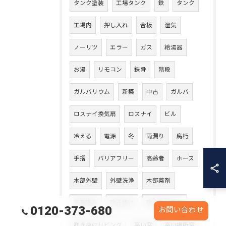
タンク塗装
工場タンク
鉄
タンク
工場内
押し入れ
合板
湿気
ノーリツ
エラー
ガス
給湯器
お湯
リモコン
鉄骨
階段
ガルバリウム
新築
中古
ガルバ
ロスナイ換気扇
ロスナイ
ビル
冷える
電源
冬
雨漏り
腐朽
手摺
バリアフリー
高齢者
ホース
木部外壁
外壁洗浄
木部薬剤
薬剤塗布
吹き抜け
吹き抜け廊下
0120-373-680
お問い合わせ
吹き抜けリビング
高い窓
高い場所窓