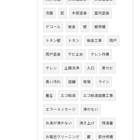
洗面
庇
木部塗装
室内塗装
デコール
板金
壁
壁修繕
トタン壁
トタン
板金工事
雨戸
雨戸塗装
サビ止め
ケレン作業
ケレン
土間洗浄
入口
黒カビ
黒い汚れ
店舗
現場
ライン
養生
エコ給湯
エコ給湯設置工事
エラーメッセージ
沸かない
お湯が沸かない
沸き上げ
残湯量
お風呂クリーニング
蔵
部分修繕