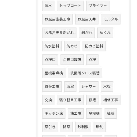
防水
トップコート
プライマー
お風呂塗装工事
お風呂天井
モルタル
お風呂天井剥がれ
剥がれ
めくれ
防水塗料
防カビ
防カビ塗料
点検口
点検口設置
点検
屋根裏点検
洗面所クロス張替
取替工事
浴室
シャワー
水栓
交換
張り替え工事
修繕
補修工事
キッチン床
棟工事
屋根棟
植栽
草引き
除草
砂利敷
砂利