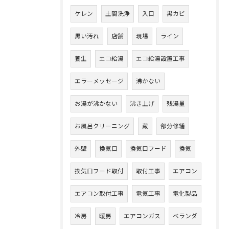
ケレン
土間洗浄
入口
黒カビ
黒い汚れ
店舗
現場
ライン
養生
エコ給湯
エコ給湯設置工事
エラーメッセージ
沸かない
お湯が沸かない
沸き上げ
残湯量
お風呂クリーニング
蔵
部分修繕
外壁
換気口
換気口フード
換気
換気口フード取付
取付工事
エアコン
エアコン取付工事
電気工事
電化製品
冷房
暖房
エアコンガス
ベランダ