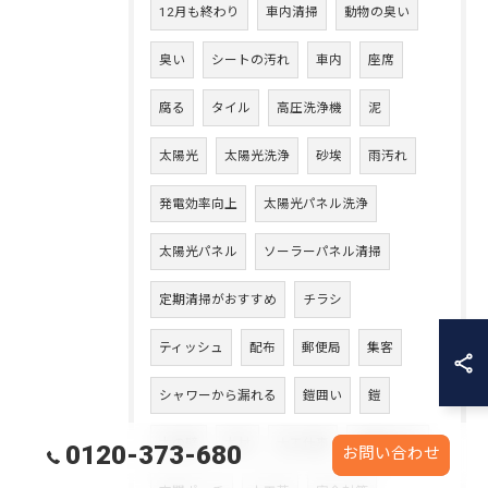
12月も終わり
車内清掃
動物の臭い
臭い
シートの汚れ
車内
座席
腐る
タイル
高圧洗浄機
泥
太陽光
太陽光洗浄
砂埃
雨汚れ
発電効率向上
太陽光パネル洗浄
太陽光パネル
ソーラーパネル清掃
定期清掃がおすすめ
チラシ
ティッシュ
配布
郵便局
集客
シャワーから漏れる
鎧囲い
鎧
木の壁
木材
大工仕事
玄関まわり
0120-373-680
お問い合わせ