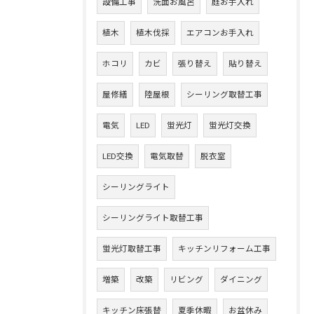
設備工事
洗面お風呂
庭お手入れ
植木
植木伐採
エアコンお手入れ
ホコリ
カビ
張り替え
貼り替え
屋修繕
陸屋根
シーリング取替工事
電気
LED
蛍光灯
蛍光灯交換
LED交換
電気取替
脱衣室
シーリングライト
シーリングライト取替工事
蛍光灯取替工事
キッチンリフォーム工事
増築
改築
リビング
ダイニング
キッチン床張替
夏季休暇
お盆休み