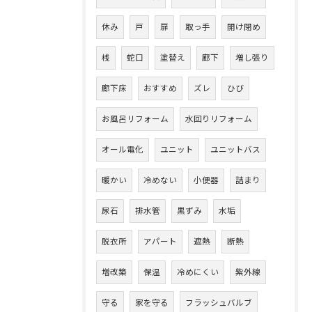
休み
戸
扉
取っ手
開け閉め
桟
蛇口
塗替え
廊下
増し張り
廊下床
おすすめ
ズレ
ひび
お風呂リフォーム
水回りリフォーム
オール電化
ユニット
ユニットバス
暖かい
冷めない
小便器
詰まり
尿石
排水管
黒ずみ
水垢
脱衣所
アパート
遮熱
断熱
増改築
保温
冷めにくい
紫外線
守る
家を守る
フラッシュバルブ