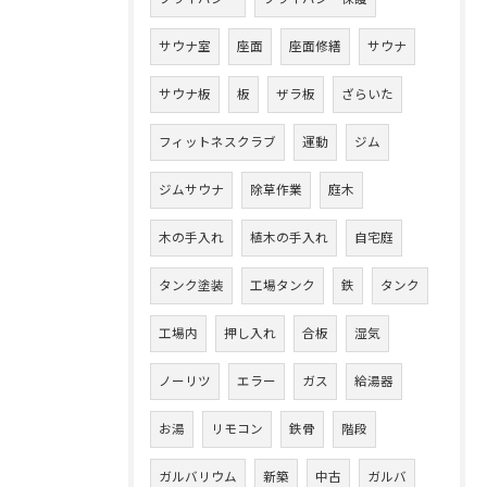
サウナ室
座面
座面修繕
サウナ
サウナ板
板
ザラ板
ざらいた
フィットネスクラブ
運動
ジム
ジムサウナ
除草作業
庭木
木の手入れ
植木の手入れ
自宅庭
タンク塗装
工場タンク
鉄
タンク
工場内
押し入れ
合板
湿気
ノーリツ
エラー
ガス
給湯器
お湯
リモコン
鉄骨
階段
ガルバリウム
新築
中古
ガルバ