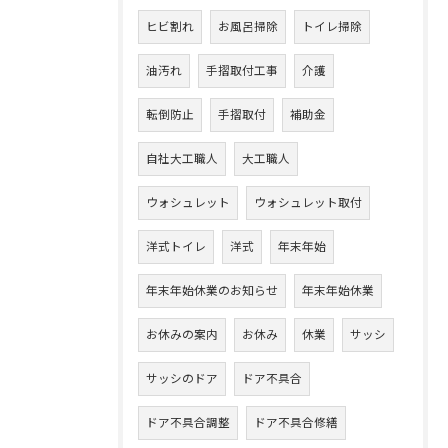
ヒビ割れ
お風呂掃除
トイレ掃除
油汚れ
手摺取付工事
介護
転倒防止
手摺取付
補助金
自社大工職人
大工職人
ウォシュレット
ウォシュレット取付
洋式トイレ
洋式
年末年始
年末年始休業のお知らせ
年末年始休業
お休みの案内
お休み
休業
サッシ
サッシのドア
ドア不具合
ドア不具合調整
ドア不具合修繕