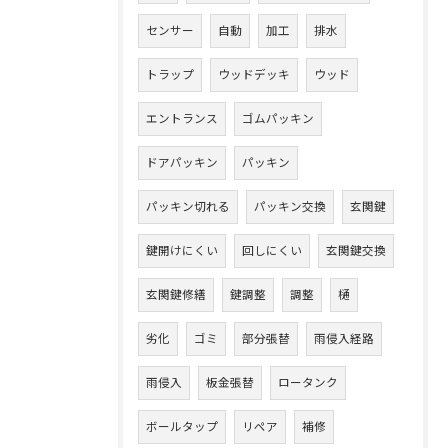
センサー
自動
加工
排水
トラップ
ウッドデッキ
ウッド
エントランス
ゴムパッキン
ドアパッキン
パッキン
パッキン切れる
パッキン交換
玄関鍵
鍵開けにくい
回しにくい
玄関鍵交換
玄関鍵修繕
鍵調整
調整
樋
劣化
ゴミ
部分張替
雨侵入経路
雨侵入
板金張替
ロータンク
ボールタップ
リペア
補修