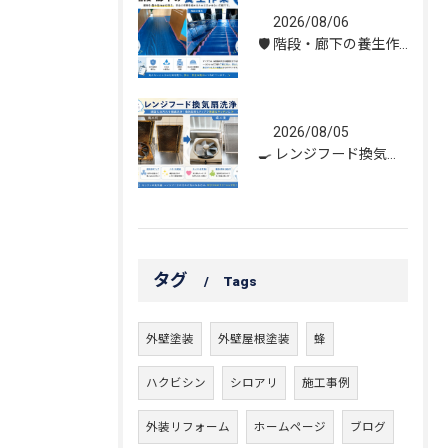
2026/08/06
🛡️ 階段・廊下の養生作業｜建物を守る丁寧な保護施工
2026/08/05
🍳 レンジフード換気扇洗浄｜頑固な油汚れもスッキリ！
タグ
Tags
外壁塗装
外壁屋根塗装
蜂
ハクビシン
シロアリ
施工事例
外装リフォーム
ホームページ
ブログ