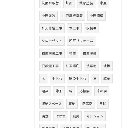
洗面台取替
鉄部
鉄部塗装
小庇
小庇塗装
小庇屋根塗装
小庇修繕
軒天修繕工事
木工事
収納棚
クローゼット
和室リフォーム
物置塗装工事
物置
物置塗装
庇設置工事
駐車場庇
洗濯物
波板
木
手入れ
庭の手入れ
草
雑草
建具
障子
枠
応接間
床の間
収納スペース
収納
防腐剤
サビ
腐食
はがれ
風災
マンション