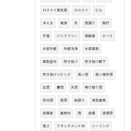
ロスナイ換気扇
ロスナイ
ビル
冷える
電源
冬
雨漏り
腐朽
手摺
バリアフリー
高齢者
ホース
木部外壁
外壁洗浄
木部薬剤
薬剤塗布
吹き抜け
吹き抜け廊下
吹き抜けリビング
高い窓
高い場所窓
出窓
腰窓
天窓
明り取り窓
採光窓
高窓
貼替え
波型屋根
金属板
屋根材
雨
金属
排煙窓
高さ
アタッチメント材
シーリング