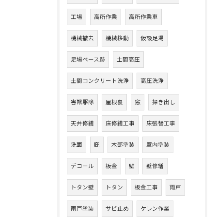
工場
高所作業
高所作業車
機械撤去
機械移動
仮設足場
足場ベース跡
土間高圧
土間コンクリート洗浄
高圧洗浄
害獣駆除
屋根裏
窓
掃き出し
天井修繕
床修繕工事
床張替工事
洗面
庇
木部塗装
室内塗装
デコール
板金
壁
壁修繕
トタン壁
トタン
板金工事
雨戸
雨戸塗装
サビ止め
ケレン作業