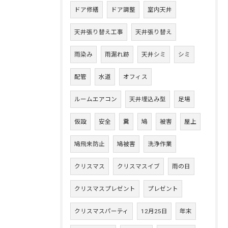
ドア修繕
ドア調整
室内天井
天井張り替え工事
天井張り替え
雨染み
雨漏れ跡
天井シミ
シミ
配管
水道
オフィス
ルームエアコン
天井埋込み型
足場
仮設
安全
糞
鳩
被害
屋上
鳩飛来防止
鳩被害
洗浄作業
クリスマス
クリスマスイブ
雨の日
クリスマスプレゼント
プレゼント
クリスマスパーティ
12月25日
年末