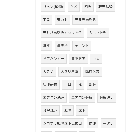
リペア(補修)
キズ
凹み
軒天貼替
平屋
天カセ
天井埋め込み
天井埋め込みカセット型
カセット型
倉庫
事務所
テナント
ドアハンガー
倉庫ドア
巨大
大きい
大きい倉庫
臨時休業
社印研修
小口
柱
部分
エアコン洗浄
エアコン分解
分解洗い
分解洗浄
駆除
床下
シロアリ駆除床下点検口
防御
手洗い