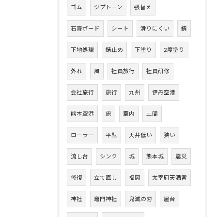
ゴム
ジプトーン
張替え
石膏ボード
シート
滑りにくい
錆
下地処理
錆止め
下塗り
2度塗り
外れ
風
社員旅行
社員研修
会社旅行
旅行
九州
伊丹空港
熊本空港
旅
室内
土間
ローラー
平型
天井低い
狭い
流し台
シンク
城
熊本城
震災
修復
立て直し
福岡
太宰府天満宮
神社
竈門神社
鬼滅の刃
屋台