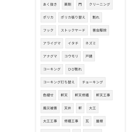
あく抜き
薬剤
門
クリーニング
ポリカ
ポリカ張り替え
割れ
フック
ストックヤード
害虫駆除
アライグマ
イタチ
ネズミ
アナグマ
コウモリ
戸建
コーキング
ひび割れ
コーキング打ち替え
チョーキング
色褪せ
軒天
軒天修繕
軒天工事
風災被害
天井
軒
大工
大工工事
修繕工事
瓦
屋根