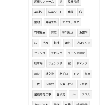
屋根リフォーム
棟
屋根修繕
草刈り
防草シート
伐採
庭
整地
外構工事
エクステリア
花壇撤去
剪定
砂利敷き
洗面所
床
汚れ
掃除
屋外
ブロック塀
フェンス
ブロック
フェンス取付
駐車場
フェンス塀
鍵
ドアノブ
取替
鍵交換
勝手口
ドア
部屋
一枚
瓦取替
瓦差し替え
瓦修繕
屋根部分工事
屋根瓦
toto
クロス
カーポート
洗浄
外構
外構洗浄