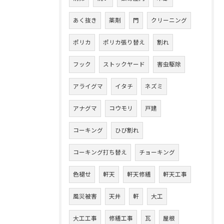
あく抜き
薬剤
門
クリーニング
ポリカ
ポリカ張り替え
割れ
フック
ストックヤード
害虫駆除
アライグマ
イタチ
ネズミ
アナグマ
コウモリ
戸建
コーキング
ひび割れ
コーキング打ち替え
チョーキング
色褪せ
軒天
軒天修繕
軒天工事
風災被害
天井
軒
大工
大工工事
修繕工事
瓦
屋根