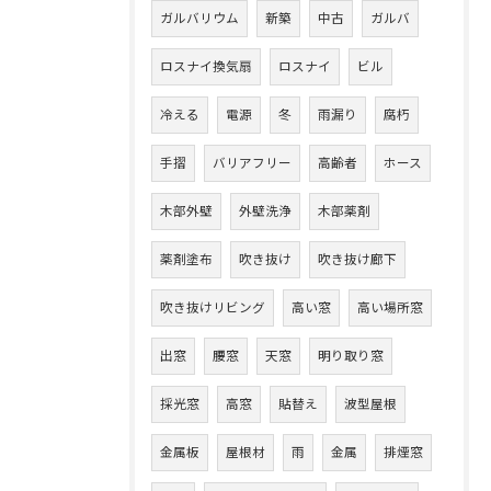
ガルバリウム
新築
中古
ガルバ
ロスナイ換気扇
ロスナイ
ビル
冷える
電源
冬
雨漏り
腐朽
手摺
バリアフリー
高齢者
ホース
木部外壁
外壁洗浄
木部薬剤
薬剤塗布
吹き抜け
吹き抜け廊下
吹き抜けリビング
高い窓
高い場所窓
出窓
腰窓
天窓
明り取り窓
採光窓
高窓
貼替え
波型屋根
金属板
屋根材
雨
金属
排煙窓