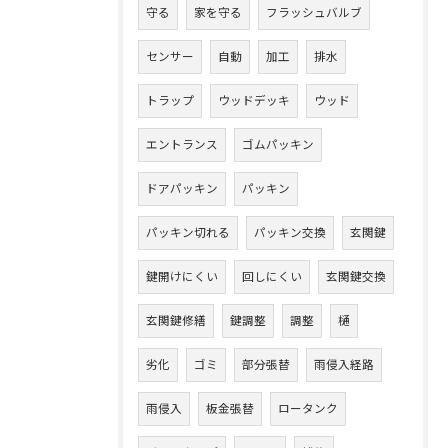
守る
家を守る
フラッシュバルブ
センサー
自動
加工
排水
トラップ
ウッドデッキ
ウッド
エントランス
ゴムパッキン
ドアパッキン
パッキン
パッキン切れる
パッキン交換
玄関鍵
鍵開けにくい
回しにくい
玄関鍵交換
玄関鍵修繕
鍵調整
調整
樋
劣化
ゴミ
部分張替
雨侵入経路
雨侵入
板金張替
ロータンク