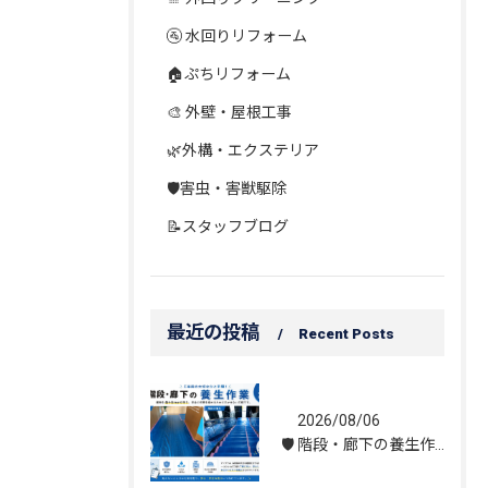
🚰 水回りリフォーム
🏠ぷちリフォーム
🎨 外壁・屋根工事
🌿外構・エクステリア
🛡️害虫・害獣駆除
📝スタッフブログ
最近の投稿
Recent Posts
2026/08/06
🛡️ 階段・廊下の養生作業｜建物を守る丁寧な保護施工