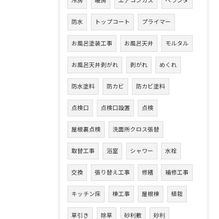
冷房
暖房
エアコンガス
ベランダ
防水
トップコート
プライマー
お風呂塗装工事
お風呂天井
モルタル
お風呂天井剥がれ
剥がれ
めくれ
防水塗料
防カビ
防カビ塗料
点検口
点検口設置
点検
屋根裏点検
洗面所クロス張替
取替工事
浴室
シャワー
水栓
交換
張り替え工事
修繕
補修工事
キッチン床
棟工事
屋根棟
植栽
草引き
除草
砂利敷
砂利