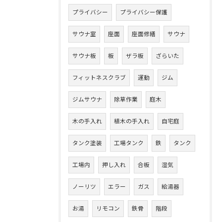
プライバシー
プライバシー保護
サウナ室
座面
座面修繕
サウナ
サウナ板
板
ザラ板
ざらいた
フィットネスクラブ
運動
ジム
ジムサウナ
除草作業
庭木
木の手入れ
植木の手入れ
自宅庭
タンク塗装
工場タンク
鉄
タンク
工場内
押し入れ
合板
湿気
ノーリツ
エラー
ガス
給湯器
お湯
リモコン
鉄骨
階段