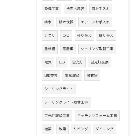
設備工事
洗面お風呂
庭お手入れ
植木
植木伐採
エアコンお手入れ
ホコリ
カビ
張り替え
貼り替え
屋修繕
陸屋根
シーリング取替工事
電気
LED
蛍光灯
蛍光灯交換
LED交換
電気取替
脱衣室
シーリングライト
シーリングライト取替工事
蛍光灯取替工事
キッチンリフォーム工事
増築
改築
リビング
ダイニング