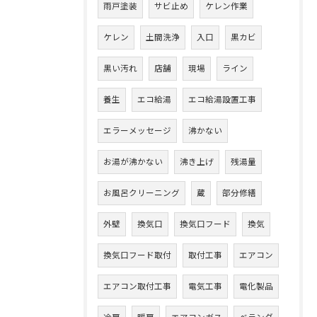
雨戸塗装
サビ止め
ケレン作業
ケレン
土間洗浄
入口
黒カビ
黒い汚れ
店舗
現場
ライン
養生
エコ給湯
エコ給湯設置工事
エラーメッセージ
沸かない
お湯が沸かない
沸き上げ
残湯量
お風呂クリーニング
蔵
部分修繕
外壁
換気口
換気口フード
換気
換気口フード取付
取付工事
エアコン
エアコン取付工事
電気工事
電化製品