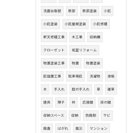
洗面台取替
鉄部
鉄部塗装
小庇
小庇塗装
小庇屋根塗装
小庇修繕
軒天修繕工事
木工事
収納棚
クローゼット
和室リフォーム
物置塗装工事
物置
物置塗装
庇設置工事
駐車場庇
洗濯物
波板
木
手入れ
庭の手入れ
草
雑草
建具
障子
枠
応接間
床の間
収納スペース
収納
防腐剤
サビ
腐食
はがれ
風災
マンション