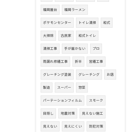
福岡屋台
福岡ラーメン
ポケモンセンター
トイレ清掃
和式
大掃除
古民家
和式トイレ
清掃工事
手が届かない
プロ
雨漏れ修繕工事
折半
営繕工事
グレーチング塗装
グレーチング
お店
製造
スーパー
惣菜
パーテーションフィルム
スモーク
目隠し
地震対策
見えない施工
見えない
見えにくい
防犯対策