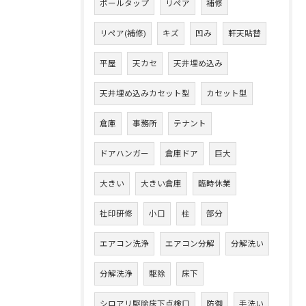
ボールタップ
リペア
補修
リペア(補修)
キズ
凹み
軒天貼替
平屋
天カセ
天井埋め込み
天井埋め込みカセット型
カセット型
倉庫
事務所
テナント
ドアハンガー
倉庫ドア
巨大
大きい
大きい倉庫
臨時休業
社印研修
小口
柱
部分
エアコン洗浄
エアコン分解
分解洗い
分解洗浄
駆除
床下
シロアリ駆除床下点検口
防御
手洗い