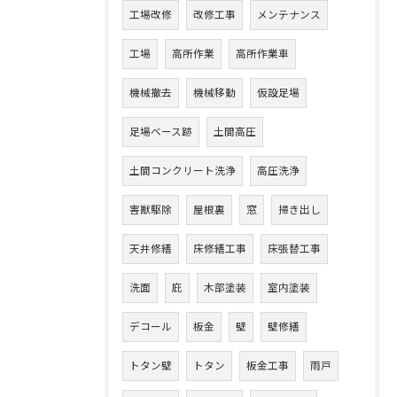
工場改修
改修工事
メンテナンス
工場
高所作業
高所作業車
機械撤去
機械移動
仮設足場
足場ベース跡
土間高圧
土間コンクリート洗浄
高圧洗浄
害獣駆除
屋根裏
窓
掃き出し
天井修繕
床修繕工事
床張替工事
洗面
庇
木部塗装
室内塗装
デコール
板金
壁
壁修繕
トタン壁
トタン
板金工事
雨戸