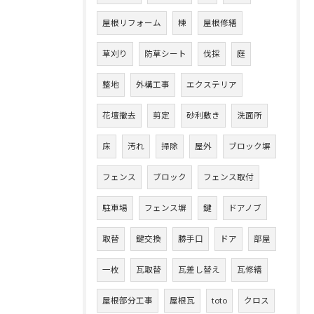
屋根リフォーム
棟
屋根修繕
草刈り
防草シート
伐採
庭
整地
外構工事
エクステリア
花壇撤去
剪定
砂利敷き
洗面所
床
汚れ
掃除
屋外
ブロック塀
フェンス
ブロック
フェンス取付
駐車場
フェンス塀
鍵
ドアノブ
取替
鍵交換
勝手口
ドア
部屋
一枚
瓦取替
瓦差し替え
瓦修繕
屋根部分工事
屋根瓦
toto
クロス