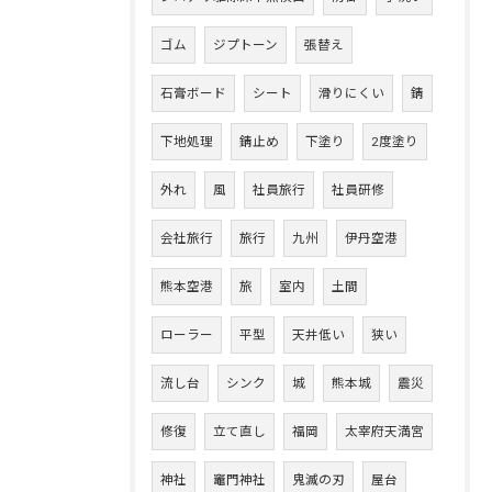
ゴム
ジプトーン
張替え
石膏ボード
シート
滑りにくい
錆
下地処理
錆止め
下塗り
2度塗り
外れ
風
社員旅行
社員研修
会社旅行
旅行
九州
伊丹空港
熊本空港
旅
室内
土間
ローラー
平型
天井低い
狭い
流し台
シンク
城
熊本城
震災
修復
立て直し
福岡
太宰府天満宮
神社
竈門神社
鬼滅の刃
屋台