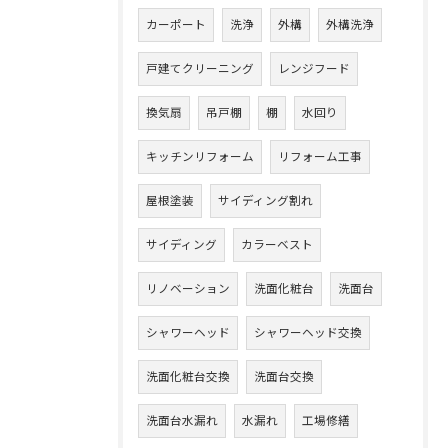
カーポート
洗浄
外構
外構洗浄
戸建てクリーニング
レンジフード
換気扇
吊戸棚
棚
水回り
キッチンリフォーム
リフォーム工事
屋根塗装
サイディング割れ
サイディング
カラーベスト
リノベーション
洗面化粧台
洗面台
シャワーヘッド
シャワーヘッド交換
洗面化粧台交換
洗面台交換
洗面台水漏れ
水漏れ
工場修繕