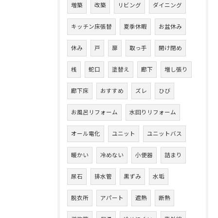
増築
改築
リビング
ダイニング
キッチン床張替
夏季休暇
お盆休み
休み
戸
扉
取っ手
開け閉め
桟
蛇口
塗替え
廊下
増し張り
廊下床
おすすめ
ズレ
ひび
お風呂リフォーム
水回りリフォーム
オール電化
ユニット
ユニットバス
暖かい
冷めない
小便器
詰まり
尿石
排水管
黒ずみ
水垢
脱衣所
アパート
遮熱
断熱