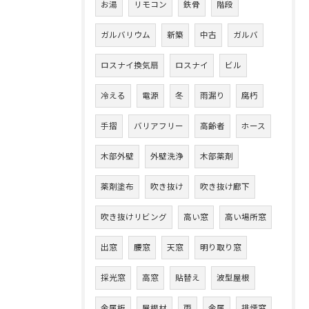
お湯
リモコン
鉄骨
階段
ガルバリウム
新築
中古
ガルバ
ロスナイ換気扇
ロスナイ
ビル
冷える
電源
冬
雨漏り
腐朽
手摺
バリアフリー
高齢者
ホース
木部外壁
外壁洗浄
木部薬剤
薬剤塗布
吹き抜け
吹き抜け廊下
吹き抜けリビング
高い窓
高い場所窓
出窓
腰窓
天窓
明り取り窓
採光窓
高窓
貼替え
波型屋根
金属板
屋根材
雨
金属
排煙窓