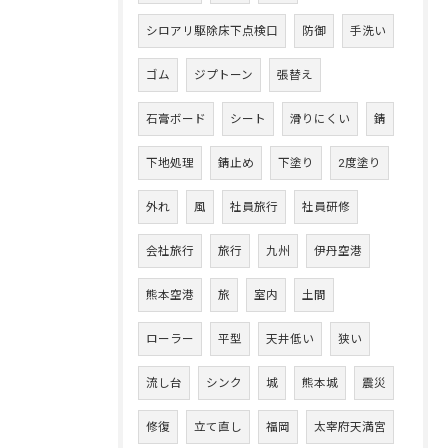
シロアリ駆除床下点検口
防御
手洗い
ゴム
ジプトーン
張替え
石膏ボード
シート
滑りにくい
錆
下地処理
錆止め
下塗り
2度塗り
外れ
風
社員旅行
社員研修
会社旅行
旅行
九州
伊丹空港
熊本空港
旅
室内
土間
ローラー
平型
天井低い
狭い
流し台
シンク
城
熊本城
震災
修復
立て直し
福岡
太宰府天満宮