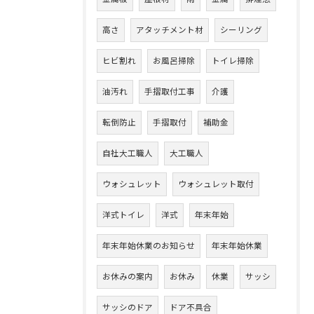
高さ
アタッチメント材
シーリング
ヒビ割れ
お風呂掃除
トイレ掃除
油汚れ
手摺取付工事
介護
転倒防止
手摺取付
補助金
自社大工職人
大工職人
ウォシュレット
ウォシュレット取付
洋式トイレ
洋式
年末年始
年末年始休業のお知らせ
年末年始休業
お休みの案内
お休み
休業
サッシ
サッシのドア
ドア不具合