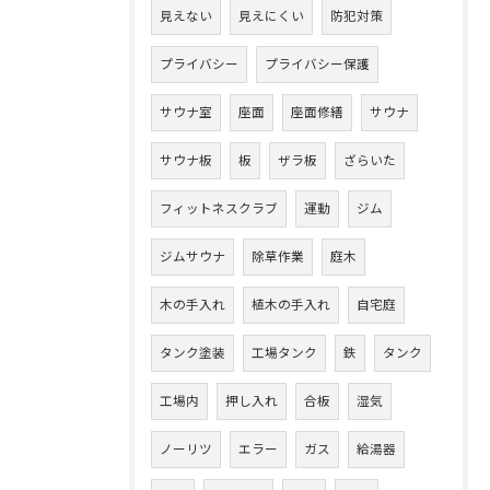
見えない
見えにくい
防犯対策
プライバシー
プライバシー保護
サウナ室
座面
座面修繕
サウナ
サウナ板
板
ザラ板
ざらいた
フィットネスクラブ
運動
ジム
ジムサウナ
除草作業
庭木
木の手入れ
植木の手入れ
自宅庭
タンク塗装
工場タンク
鉄
タンク
工場内
押し入れ
合板
湿気
ノーリツ
エラー
ガス
給湯器