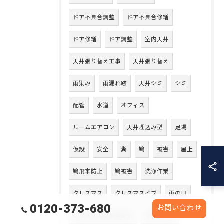
ドア不具合調整
ドア不具合修繕
ドア修繕
ドア調整
室内天井
天井張り替え工事
天井張り替え
雨染み
雨漏れ跡
天井シミ
シミ
配管
水道
オフィス
ルームエアコン
天井埋込み型
足場
仮設
安全
糞
鳩
被害
屋上
鳩飛来防止
鳩被害
洗浄作業
クリスマス
クリスマスイブ
雨の日
0120-373-680
お問い合わせ
クリスマスプレゼント
プレゼント