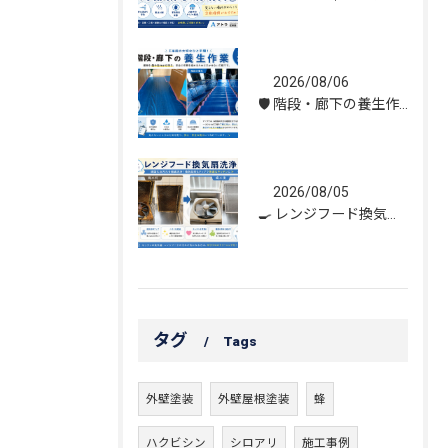
2026/08/06
🛡️ 階段・廊下の養生作業｜建物を守る丁寧な保護施工
2026/08/05
🍳 レンジフード換気扇洗浄｜頑固な油汚れもスッキリ！
タグ
Tags
外壁塗装
外壁屋根塗装
蜂
ハクビシン
シロアリ
施工事例