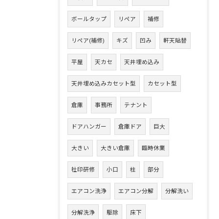
ボールタップ
リペア
補修
リペア(補修)
キズ
凹み
軒天貼替
平屋
天カセ
天井埋め込み
天井埋め込みカセット型
カセット型
倉庫
事務所
テナント
ドアハンガー
倉庫ドア
巨大
大きい
大きい倉庫
臨時休業
社印研修
小口
柱
部分
エアコン洗浄
エアコン分解
分解洗い
分解洗浄
駆除
床下