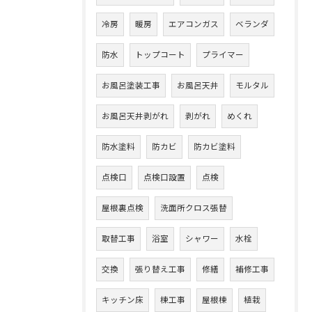
冷房
暖房
エアコンガス
ベランダ
防水
トップコート
プライマー
お風呂塗装工事
お風呂天井
モルタル
お風呂天井剥がれ
剥がれ
めくれ
防水塗料
防カビ
防カビ塗料
点検口
点検口設置
点検
屋根裏点検
洗面所クロス張替
取替工事
浴室
シャワー
水栓
交換
張り替え工事
修繕
補修工事
キッチン床
棟工事
屋根棟
植栽