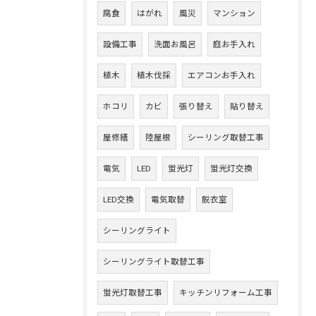
腐食
はがれ
風災
マンション
設備工事
洗面お風呂
庭お手入れ
植木
植木伐採
エアコンお手入れ
ホコリ
カビ
張り替え
貼り替え
屋修繕
陸屋根
シーリング取替工事
電気
LED
蛍光灯
蛍光灯交換
LED交換
電気取替
脱衣室
シーリングライト
シーリングライト取替工事
蛍光灯取替工事
キッチンリフォーム工事