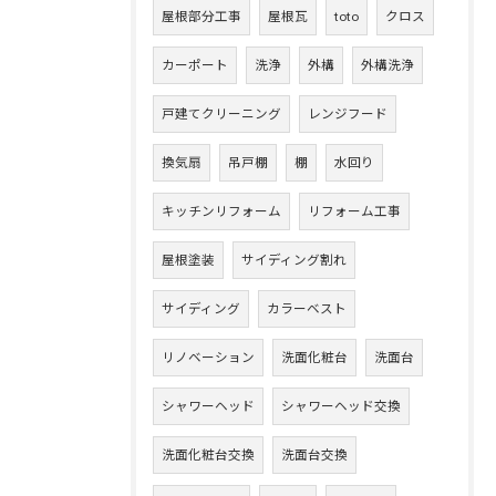
屋根部分工事
屋根瓦
toto
クロス
カーポート
洗浄
外構
外構洗浄
戸建てクリーニング
レンジフード
換気扇
吊戸棚
棚
水回り
キッチンリフォーム
リフォーム工事
屋根塗装
サイディング割れ
サイディング
カラーベスト
リノベーション
洗面化粧台
洗面台
シャワーヘッド
シャワーヘッド交換
洗面化粧台交換
洗面台交換