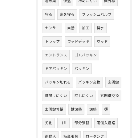
増改築
保温
冷めにくい
紫外線
守る
家を守る
フラッシュバルブ
センサー
自動
加工
排水
トラップ
ウッドデッキ
ウッド
エントランス
ゴムパッキン
ドアパッキン
パッキン
パッキン切れる
パッキン交換
玄関鍵
鍵開けにくい
回しにくい
玄関鍵交換
玄関鍵修繕
鍵調整
調整
樋
劣化
ゴミ
部分張替
雨侵入経路
雨侵入
板金張替
ロータンク