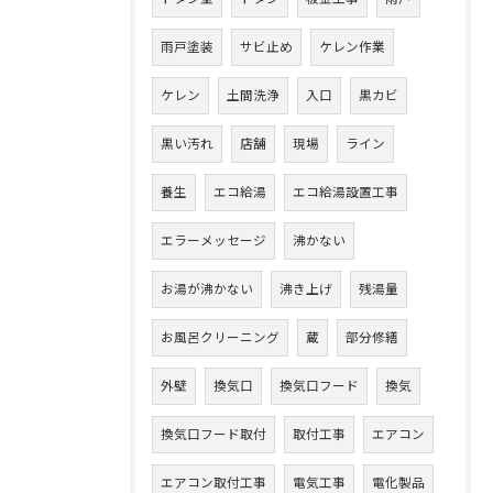
雨戸塗装
サビ止め
ケレン作業
ケレン
土間洗浄
入口
黒カビ
黒い汚れ
店舗
現場
ライン
養生
エコ給湯
エコ給湯設置工事
エラーメッセージ
沸かない
お湯が沸かない
沸き上げ
残湯量
お風呂クリーニング
蔵
部分修繕
外壁
換気口
換気口フード
換気
換気口フード取付
取付工事
エアコン
エアコン取付工事
電気工事
電化製品