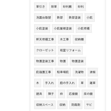
草引き
除草
砂利敷
砂利
洗面台取替
鉄部
鉄部塗装
小庇
小庇塗装
小庇屋根塗装
小庇修繕
軒天修繕工事
木工事
収納棚
クローゼット
和室リフォーム
物置塗装工事
物置
物置塗装
庇設置工事
駐車場庇
洗濯物
波板
木
手入れ
庭の手入れ
草
雑草
建具
障子
枠
応接間
床の間
収納スペース
収納
防腐剤
サビ