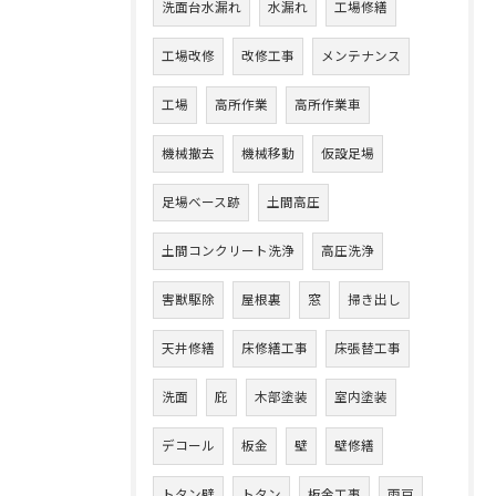
洗面台水漏れ
水漏れ
工場修繕
工場改修
改修工事
メンテナンス
工場
高所作業
高所作業車
機械撤去
機械移動
仮設足場
足場ベース跡
土間高圧
土間コンクリート洗浄
高圧洗浄
害獣駆除
屋根裏
窓
掃き出し
天井修繕
床修繕工事
床張替工事
洗面
庇
木部塗装
室内塗装
デコール
板金
壁
壁修繕
トタン壁
トタン
板金工事
雨戸