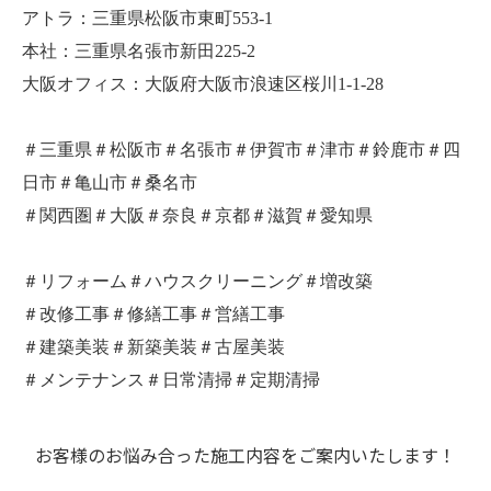
アトラ：三重県松阪市東町553-1
本社：三重県名張市新田225-2
大阪オフィス：大阪府大阪市浪速区桜川1-1-28
＃三重県＃松阪市＃名張市＃伊賀市＃津市＃鈴鹿市＃四
日市＃亀山市＃桑名市
＃関西圏＃大阪＃奈良＃京都＃滋賀＃愛知県
＃リフォーム＃ハウスクリーニング＃増改築
＃改修工事＃修繕工事＃営繕工事
＃建築美装＃新築美装＃古屋美装
＃メンテナンス＃日常清掃＃定期清掃
お客様のお悩み合った施工内容をご案内いたします！