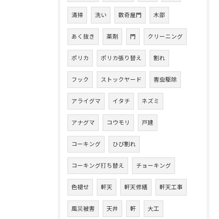
清掃
洗い
数奇屋門
木部
あく抜き
薬剤
門
クリーニング
ポリカ
ポリカ張り替え
割れ
フック
ストックヤード
害虫駆除
アライグマ
イタチ
ネズミ
アナグマ
コウモリ
戸建
コーキング
ひび割れ
コーキング打ち替え
チョーキング
色褪せ
軒天
軒天修繕
軒天工事
風災被害
天井
軒
大工