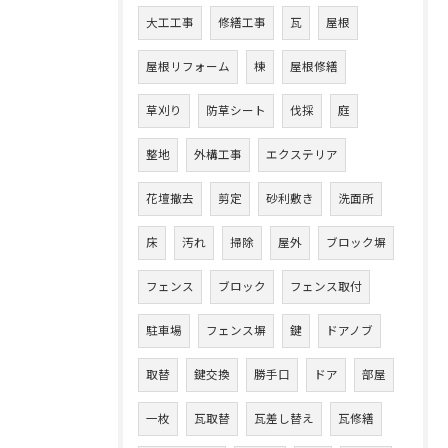
大工工事
修繕工事
瓦
屋根
屋根リフォーム
棟
屋根修繕
草刈り
防草シート
伐採
庭
整地
外構工事
エクステリア
花壇撤去
剪定
砂利敷き
洗面所
床
汚れ
掃除
屋外
ブロック塀
フェンス
ブロック
フェンス取付
駐車場
フェンス塀
鍵
ドアノブ
取替
鍵交換
勝手口
ドア
部屋
一枚
瓦取替
瓦差し替え
瓦修繕