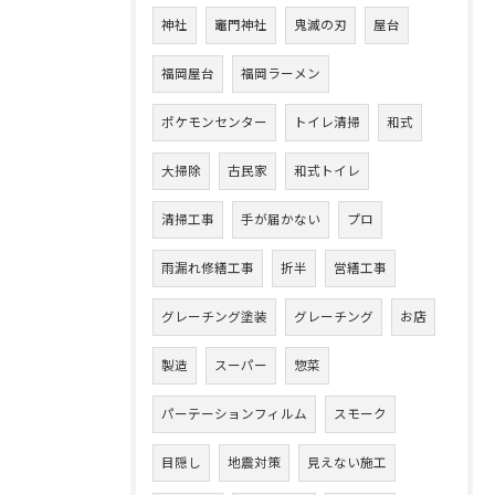
神社
竈門神社
鬼滅の刃
屋台
福岡屋台
福岡ラーメン
ポケモンセンター
トイレ清掃
和式
大掃除
古民家
和式トイレ
清掃工事
手が届かない
プロ
雨漏れ修繕工事
折半
営繕工事
グレーチング塗装
グレーチング
お店
製造
スーパー
惣菜
パーテーションフィルム
スモーク
目隠し
地震対策
見えない施工