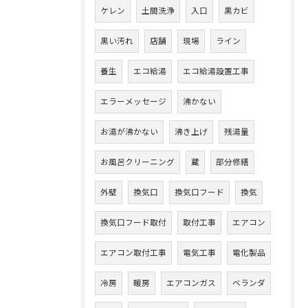
ケレン
土間洗浄
入口
黒カビ
黒い汚れ
店舗
現場
ライン
養生
エコ給湯
エコ給湯設置工事
エラーメッセージ
沸かない
お湯が沸かない
沸き上げ
残湯量
お風呂クリーニング
蔵
部分修繕
外壁
換気口
換気口フード
換気
換気口フード取付
取付工事
エアコン
エアコン取付工事
電気工事
電化製品
冷房
暖房
エアコンガス
ベランダ