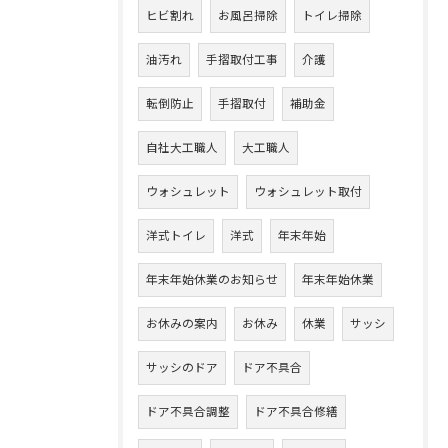
ヒビ割れ
お風呂掃除
トイレ掃除
油汚れ
手摺取付工事
介護
転倒防止
手摺取付
補助金
自社大工職人
大工職人
ウォシュレット
ウォシュレット取付
洋式トイレ
洋式
年末年始
年末年始休業のお知らせ
年末年始休業
お休みの案内
お休み
休業
サッシ
サッシのドア
ドア不具合
ドア不具合調整
ドア不具合修繕