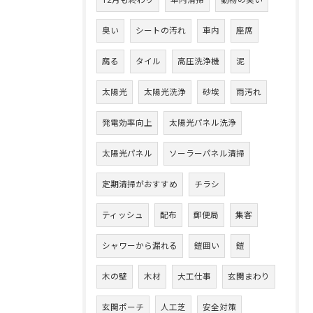
12月も終わり
車内清掃
動物の臭い
臭い
シートの汚れ
車内
座席
腐る
タイル
高圧洗浄機
泥
太陽光
太陽光洗浄
砂埃
雨汚れ
発電効率向上
太陽光パネル洗浄
太陽光パネル
ソーラーパネル清掃
定期清掃がおすすめ
チラシ
ティッシュ
配布
郵便局
集客
シャワーから漏れる
鎧囲い
鎧
木の壁
木材
大工仕事
玄関まわり
玄関ポーチ
人工芝
安全対策