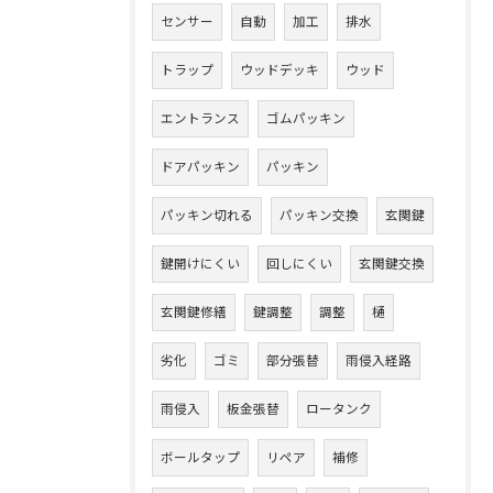
センサー
自動
加工
排水
トラップ
ウッドデッキ
ウッド
エントランス
ゴムパッキン
ドアパッキン
パッキン
パッキン切れる
パッキン交換
玄関鍵
鍵開けにくい
回しにくい
玄関鍵交換
玄関鍵修繕
鍵調整
調整
樋
劣化
ゴミ
部分張替
雨侵入経路
雨侵入
板金張替
ロータンク
ボールタップ
リペア
補修