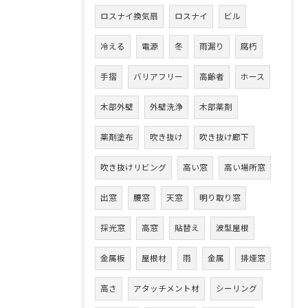
ロスナイ換気扇
ロスナイ
ビル
冷える
電源
冬
雨漏り
腐朽
手摺
バリアフリー
高齢者
ホース
木部外壁
外壁洗浄
木部薬剤
薬剤塗布
吹き抜け
吹き抜け廊下
吹き抜けリビング
高い窓
高い場所窓
出窓
腰窓
天窓
明り取り窓
採光窓
高窓
貼替え
波型屋根
金属板
屋根材
雨
金属
排煙窓
高さ
アタッチメント材
シーリング