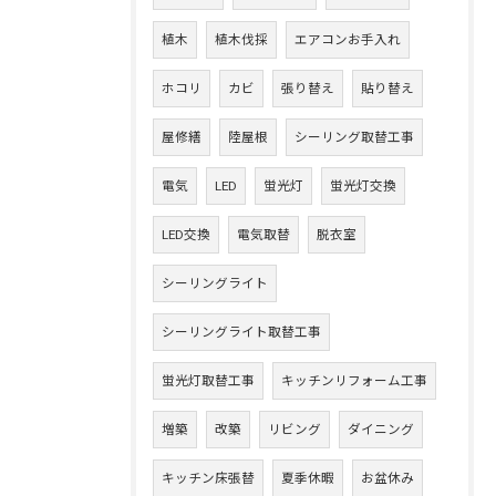
植木
植木伐採
エアコンお手入れ
ホコリ
カビ
張り替え
貼り替え
屋修繕
陸屋根
シーリング取替工事
電気
LED
蛍光灯
蛍光灯交換
LED交換
電気取替
脱衣室
シーリングライト
シーリングライト取替工事
蛍光灯取替工事
キッチンリフォーム工事
増築
改築
リビング
ダイニング
キッチン床張替
夏季休暇
お盆休み