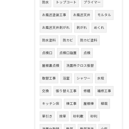
防水
トップコート
プライマー
お風呂塗装工事
お風呂天井
モルタル
お風呂天井剥がれ
剥がれ
めくれ
防水塗料
防カビ
防カビ塗料
点検口
点検口設置
点検
屋根裏点検
洗面所クロス張替
取替工事
浴室
シャワー
水栓
交換
張り替え工事
修繕
補修工事
キッチン床
棟工事
屋根棟
植栽
草引き
除草
砂利敷
砂利