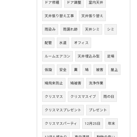
ドア修繕
ドア調整
室内天井
天井張り替え工事
天井張り替え
雨染み
雨漏れ跡
天井シミ
シミ
配管
水道
オフィス
ルームエアコン
天井埋込み型
足場
仮設
安全
糞
鳩
被害
屋上
鳩飛来防止
鳩被害
洗浄作業
クリスマス
クリスマスイブ
雨の日
クリスマスプレゼント
プレゼント
クリスマスパーティ
12月25日
年末