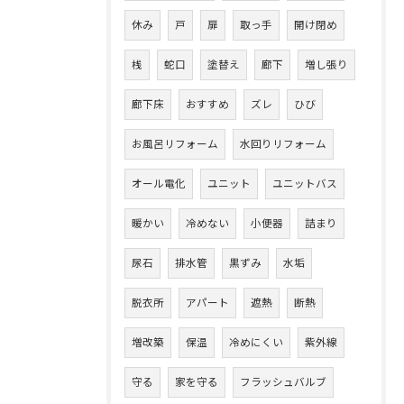
休み
戸
扉
取っ手
開け閉め
桟
蛇口
塗替え
廊下
増し張り
廊下床
おすすめ
ズレ
ひび
お風呂リフォーム
水回りリフォーム
オール電化
ユニット
ユニットバス
暖かい
冷めない
小便器
詰まり
尿石
排水管
黒ずみ
水垢
脱衣所
アパート
遮熱
断熱
増改築
保温
冷めにくい
紫外線
守る
家を守る
フラッシュバルブ