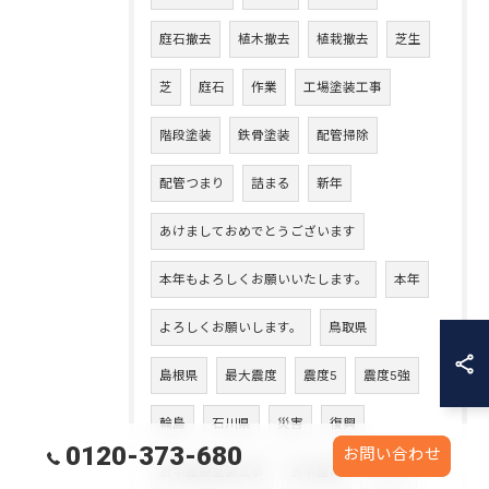
庭石撤去
植木撤去
植栽撤去
芝生
芝
庭石
作業
工場塗装工事
階段塗装
鉄骨塗装
配管掃除
配管つまり
詰まる
新年
あけましておめでとうございます
本年もよろしくお願いいたします。
本年
よろしくお願いします。
鳥取県
島根県
最大震度
震度5
震度5強
輪島
石川県
災害
復興
0120-373-680
お問い合わせ
折半屋根塗装工事
折半屋根
アトラ