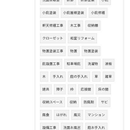
洗面台取替
鉄部
鉄部塗装
小庇
小庇塗装
小庇屋根塗装
小庇修繕
軒天修繕工事
木工事
収納棚
クローゼット
和室リフォーム
物置塗装工事
物置
物置塗装
庇設置工事
駐車場庇
洗濯物
波板
木
手入れ
庭の手入れ
草
雑草
建具
障子
枠
応接間
床の間
収納スペース
収納
防腐剤
サビ
腐食
はがれ
風災
マンション
設備工事
洗面お風呂
庭お手入れ