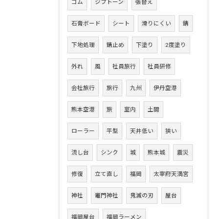
ゴム
ジプトーン
張替え
石膏ボード
シート
滑りにくい
錆
下地処理
錆止め
下塗り
2度塗り
外れ
風
社員旅行
社員研修
会社旅行
旅行
九州
伊丹空港
熊本空港
旅
室内
土間
ローラー
平型
天井低い
狭い
流し台
シンク
城
熊本城
震災
修復
立て直し
福岡
太宰府天満宮
神社
竈門神社
鬼滅の刃
屋台
福岡屋台
福岡ラーメン