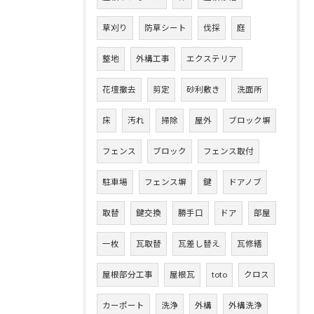
草刈り
防草シート
伐採
庭
整地
外構工事
エクステリア
花壇撤去
剪定
砂利敷き
洗面所
床
汚れ
掃除
屋外
ブロック塀
フェンス
ブロック
フェンス取付
駐車場
フェンス塀
鍵
ドアノブ
取替
鍵交換
勝手口
ドア
部屋
一枚
瓦取替
瓦差し替え
瓦修繕
屋根部分工事
屋根瓦
toto
クロス
カーポート
洗浄
外構
外構洗浄