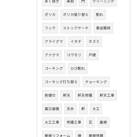
あく抜き
薬剤
門
クリーニング
ポリカ
ポリカ張り替え
割れ
フック
ストックヤード
害虫駆除
アライグマ
イタチ
ネズミ
アナグマ
コウモリ
戸建
コーキング
ひび割れ
コーキング打ち替え
チョーキング
色褪せ
軒天
軒天修繕
軒天工事
風災被害
天井
軒
大工
大工工事
修繕工事
瓦
屋根
屋根リフォーム
棟
屋根修繕