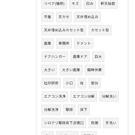
リペア(補修)
キズ
凹み
軒天貼替
平屋
天カセ
天井埋め込み
天井埋め込みカセット型
カセット型
倉庫
事務所
テナント
ドアハンガー
倉庫ドア
巨大
大きい
大きい倉庫
臨時休業
社印研修
小口
柱
部分
エアコン洗浄
エアコン分解
分解洗い
分解洗浄
駆除
床下
シロアリ駆除床下点検口
防御
手洗い