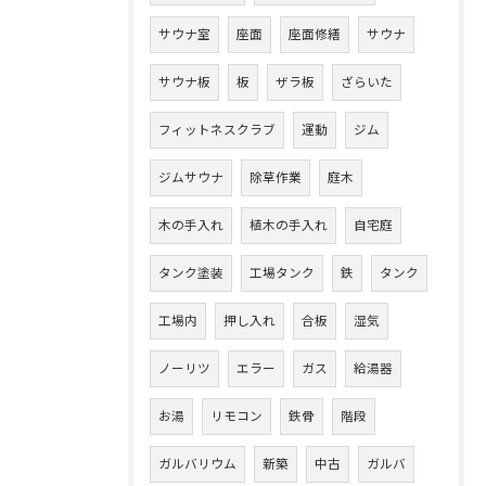
サウナ室
座面
座面修繕
サウナ
サウナ板
板
ザラ板
ざらいた
フィットネスクラブ
運動
ジム
ジムサウナ
除草作業
庭木
木の手入れ
植木の手入れ
自宅庭
タンク塗装
工場タンク
鉄
タンク
工場内
押し入れ
合板
湿気
ノーリツ
エラー
ガス
給湯器
お湯
リモコン
鉄骨
階段
ガルバリウム
新築
中古
ガルバ