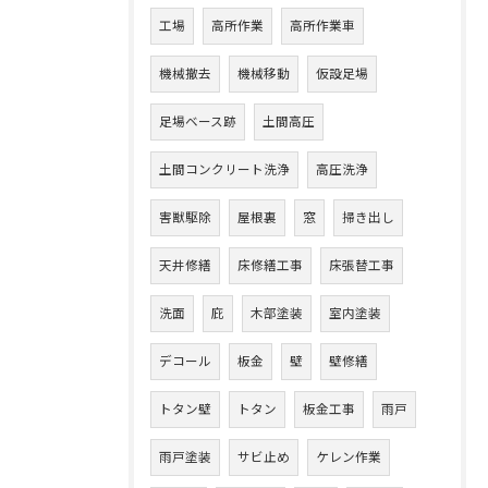
工場
高所作業
高所作業車
機械撤去
機械移動
仮設足場
足場ベース跡
土間高圧
土間コンクリート洗浄
高圧洗浄
害獣駆除
屋根裏
窓
掃き出し
天井修繕
床修繕工事
床張替工事
洗面
庇
木部塗装
室内塗装
デコール
板金
壁
壁修繕
トタン壁
トタン
板金工事
雨戸
雨戸塗装
サビ止め
ケレン作業