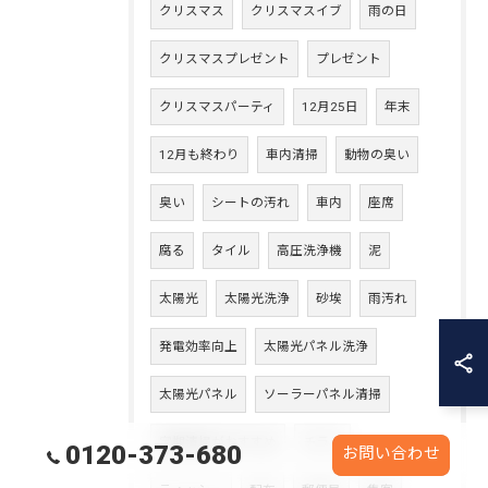
クリスマス
クリスマスイブ
雨の日
クリスマスプレゼント
プレゼント
クリスマスパーティ
12月25日
年末
12月も終わり
車内清掃
動物の臭い
臭い
シートの汚れ
車内
座席
腐る
タイル
高圧洗浄機
泥
太陽光
太陽光洗浄
砂埃
雨汚れ
発電効率向上
太陽光パネル洗浄
太陽光パネル
ソーラーパネル清掃
定期清掃がおすすめ
チラシ
0120-373-680
お問い合わせ