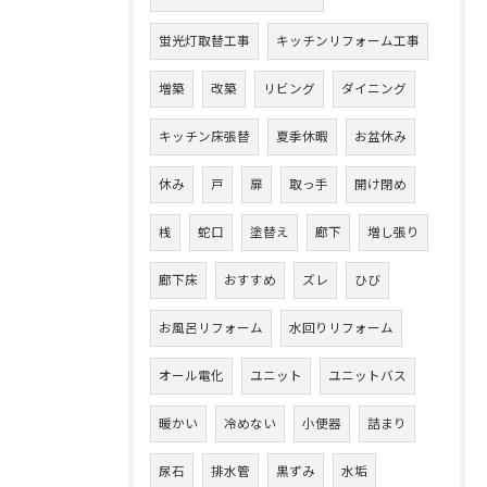
蛍光灯取替工事
キッチンリフォーム工事
増築
改築
リビング
ダイニング
キッチン床張替
夏季休暇
お盆休み
休み
戸
扉
取っ手
開け閉め
桟
蛇口
塗替え
廊下
増し張り
廊下床
おすすめ
ズレ
ひび
お風呂リフォーム
水回りリフォーム
オール電化
ユニット
ユニットバス
暖かい
冷めない
小便器
詰まり
尿石
排水管
黒ずみ
水垢