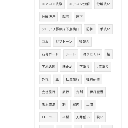
エアコン洗浄
エアコン分解
分解洗い
分解洗浄
駆除
床下
シロアリ駆除床下点検口
防御
手洗い
ゴム
ジプトーン
張替え
石膏ボード
シート
滑りにくい
錆
下地処理
錆止め
下塗り
2度塗り
外れ
風
社員旅行
社員研修
会社旅行
旅行
九州
伊丹空港
熊本空港
旅
室内
土間
ローラー
平型
天井低い
狭い