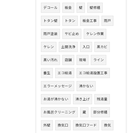
デコール
板金
壁
壁修繕
トタン壁
トタン
板金工事
雨戸
雨戸塗装
サビ止め
ケレン作業
ケレン
土間洗浄
入口
黒カビ
黒い汚れ
店舗
現場
ライン
養生
エコ給湯
エコ給湯設置工事
エラーメッセージ
沸かない
お湯が沸かない
沸き上げ
残湯量
お風呂クリーニング
蔵
部分修繕
外壁
換気口
換気口フード
換気