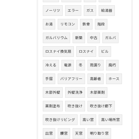
ノーリツ
エラー
ガス
給湯器
お湯
リモコン
鉄骨
階段
ガルバリウム
新築
中古
ガルバ
ロスナイ換気扇
ロスナイ
ビル
冷える
電源
冬
雨漏り
腐朽
手摺
バリアフリー
高齢者
ホース
木部外壁
外壁洗浄
木部薬剤
薬剤塗布
吹き抜け
吹き抜け廊下
吹き抜けリビング
高い窓
高い場所窓
出窓
腰窓
天窓
明り取り窓