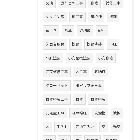
交換
張り替え工事
修繕
補修工事
キッチン床
棟工事
屋根棟
植栽
草引き
除草
砂利敷
砂利
洗面台取替
鉄部
鉄部塗装
小庇
小庇塗装
小庇屋根塗装
小庇修繕
軒天修繕工事
木工事
収納棚
クローゼット
和室リフォーム
物置塗装工事
物置
物置塗装
庇設置工事
駐車場庇
洗濯物
波板
木
手入れ
庭の手入れ
草
雑草