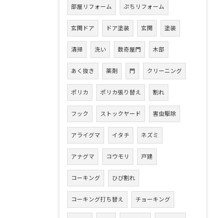
部屋リフォーム
ぷちリフォーム
玄関ドア
ドア塗装
玄関
塗装
清掃
洗い
数奇屋門
木部
あく抜き
薬剤
門
クリーニング
ポリカ
ポリカ張り替え
割れ
フック
ストックヤード
害虫駆除
アライグマ
イタチ
ネズミ
アナグマ
コウモリ
戸建
コーキング
ひび割れ
コーキング打ち替え
チョーキング