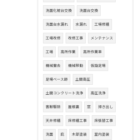
洗面化粧台交換
洗面台交換
洗面台水漏れ
水漏れ
工場修繕
工場改修
改修工事
メンテナンス
工場
高所作業
高所作業車
機械撤去
機械移動
仮設足場
足場ベース跡
土間高圧
土間コンクリート洗浄
高圧洗浄
害獣駆除
屋根裏
窓
掃き出し
天井修繕
床修繕工事
床張替工事
洗面
庇
木部塗装
室内塗装