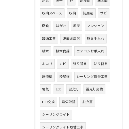
建具
障子
枠
応接間
床の間
収納スペース
収納
防腐剤
サビ
腐食
はがれ
風災
マンション
設備工事
洗面お風呂
庭お手入れ
植木
植木伐採
エアコンお手入れ
ホコリ
カビ
張り替え
貼り替え
屋修繕
陸屋根
シーリング取替工事
電気
LED
蛍光灯
蛍光灯交換
LED交換
電気取替
脱衣室
シーリングライト
シーリングライト取替工事