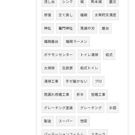
流し台
シンク
城
熊本城
震災
修復
立て直し
福岡
太宰府天満宮
神社
竈門神社
鬼滅の刃
屋台
福岡屋台
福岡ラーメン
ポケモンセンター
トイレ清掃
和式
大掃除
古民家
和式トイレ
清掃工事
手が届かない
プロ
雨漏れ修繕工事
折半
営繕工事
グレーチング塗装
グレーチング
お店
製造
スーパー
惣菜
パーテーションフィルム
スモーク