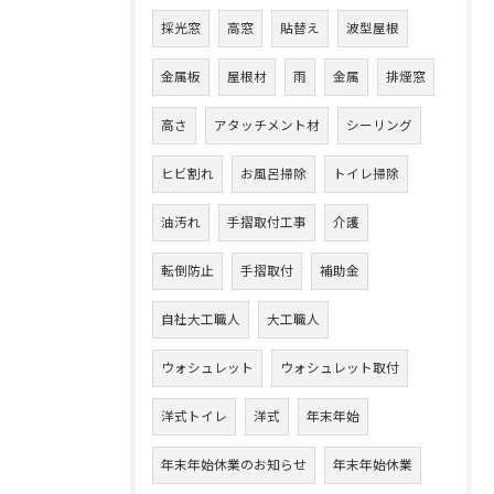
採光窓
高窓
貼替え
波型屋根
金属板
屋根材
雨
金属
排煙窓
高さ
アタッチメント材
シーリング
ヒビ割れ
お風呂掃除
トイレ掃除
油汚れ
手摺取付工事
介護
転倒防止
手摺取付
補助金
自社大工職人
大工職人
ウォシュレット
ウォシュレット取付
洋式トイレ
洋式
年末年始
年末年始休業のお知らせ
年末年始休業