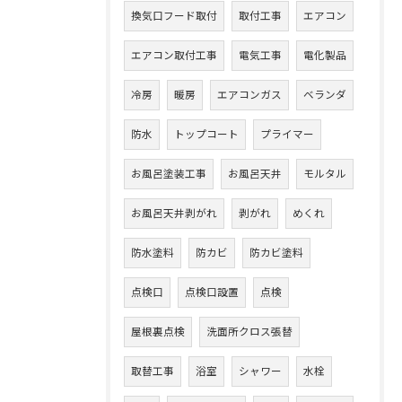
換気口フード取付
取付工事
エアコン
エアコン取付工事
電気工事
電化製品
冷房
暖房
エアコンガス
ベランダ
防水
トップコート
プライマー
お風呂塗装工事
お風呂天井
モルタル
お風呂天井剥がれ
剥がれ
めくれ
防水塗料
防カビ
防カビ塗料
点検口
点検口設置
点検
屋根裏点検
洗面所クロス張替
取替工事
浴室
シャワー
水栓