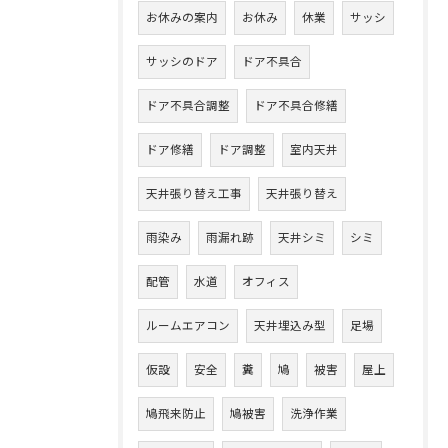
お休みの案内
お休み
休業
サッシ
サッシのドア
ドア不具合
ドア不具合調整
ドア不具合修繕
ドア修繕
ドア調整
室内天井
天井張り替え工事
天井張り替え
雨染み
雨漏れ跡
天井シミ
シミ
配管
水道
オフィス
ルームエアコン
天井埋込み型
足場
仮設
安全
糞
鳩
被害
屋上
鳩飛来防止
鳩被害
洗浄作業