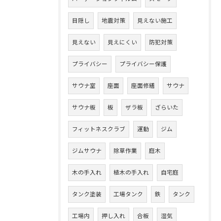
目隠し
地震対策
見えない施工
見えない
見えにくい
防犯対策
プライバシー
プライバシー保護
サウナ室
座面
座面修繕
サウナ
サウナ板
板
ザラ板
ざらいた
フィットネスクラブ
運動
ジム
ジムサウナ
除草作業
庭木
木の手入れ
植木の手入れ
自宅庭
タンク塗装
工場タンク
鉄
タンク
工場内
押し入れ
合板
湿気