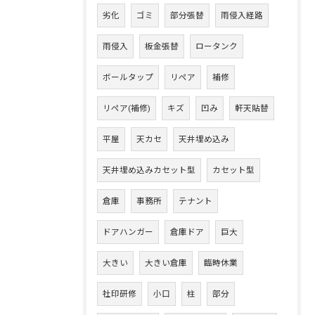
劣化
ゴミ
部分張替
雨侵入経路
雨侵入
板金張替
ロータンク
ボールタップ
リペア
補修
リペア(補修)
キズ
凹み
軒天貼替
平屋
天カセ
天井埋め込み
天井埋め込みカセット型
カセット型
倉庫
事務所
テナント
ドアハンガー
倉庫ドア
巨大
大きい
大きい倉庫
臨時休業
社印研修
小口
柱
部分