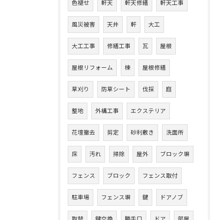
色褪せ
軒天
軒天修繕
軒天工事
風災被害
天井
軒
大工
大工工事
修繕工事
瓦
屋根
屋根リフォーム
棟
屋根修繕
草刈り
防草シート
伐採
庭
整地
外構工事
エクステリア
花壇撤去
剪定
砂利敷き
洗面所
床
汚れ
掃除
屋外
ブロック塀
フェンス
ブロック
フェンス取付
駐車場
フェンス塀
鍵
ドアノブ
取替
鍵交換
勝手口
ドア
部屋