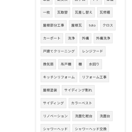
一枚
瓦取替
瓦差し替え
瓦修繕
屋根部分工事
屋根瓦
toto
クロス
カーポート
洗浄
外構
外構洗浄
戸建てクリーニング
レンジフード
換気扇
吊戸棚
棚
水回り
キッチンリフォーム
リフォーム工事
屋根塗装
サイディング割れ
サイディング
カラーベスト
リノベーション
洗面化粧台
洗面台
シャワーヘッド
シャワーヘッド交換