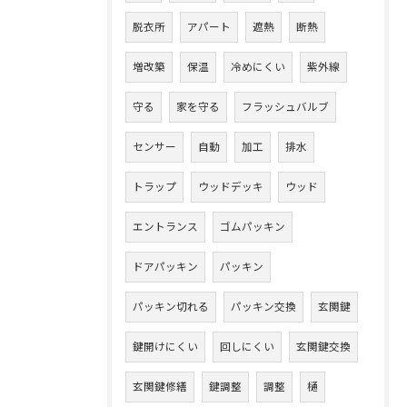
脱衣所
アパート
遮熱
断熱
増改築
保温
冷めにくい
紫外線
守る
家を守る
フラッシュバルブ
センサー
自動
加工
排水
トラップ
ウッドデッキ
ウッド
エントランス
ゴムパッキン
ドアパッキン
パッキン
パッキン切れる
パッキン交換
玄関鍵
鍵開けにくい
回しにくい
玄関鍵交換
玄関鍵修繕
鍵調整
調整
樋