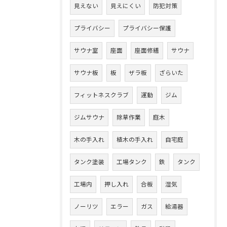
見えない
見えにくい
防犯対策
プライバシー
プライバシー保護
サウナ室
座面
座面修繕
サウナ
サウナ板
板
ザラ板
ざらいた
フィットネスクラブ
運動
ジム
ジムサウナ
除草作業
庭木
木の手入れ
植木の手入れ
自宅庭
タンク塗装
工場タンク
鉄
タンク
工場内
押し入れ
合板
湿気
ノーリツ
エラー
ガス
給湯器