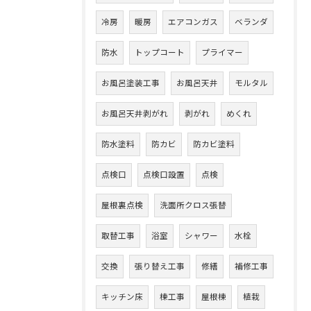
冷房
暖房
エアコンガス
ベランダ
防水
トップコート
プライマー
お風呂塗装工事
お風呂天井
モルタル
お風呂天井剥がれ
剥がれ
めくれ
防水塗料
防カビ
防カビ塗料
点検口
点検口設置
点検
屋根裏点検
洗面所クロス張替
取替工事
浴室
シャワー
水栓
交換
張り替え工事
修繕
補修工事
キッチン床
棟工事
屋根棟
植栽