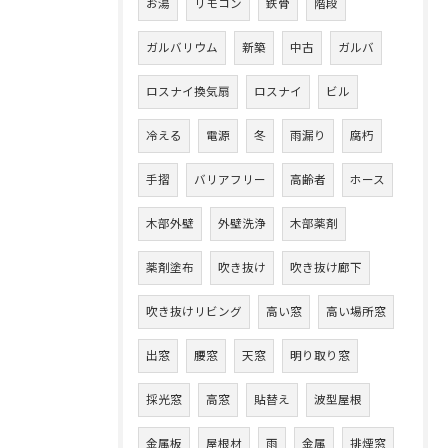
お湯
リモコン
鉄骨
階段
ガルバリウム
新築
中古
ガルバ
ロスナイ換気扇
ロスナイ
ビル
冷える
電源
冬
雨漏り
腐朽
手摺
バリアフリー
高齢者
ホース
木部外壁
外壁洗浄
木部薬剤
薬剤塗布
吹き抜け
吹き抜け廊下
吹き抜けリビング
高い窓
高い場所窓
出窓
腰窓
天窓
明り取り窓
採光窓
高窓
貼替え
波型屋根
金属板
屋根材
雨
金属
排煙窓