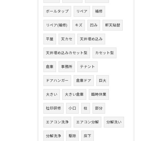
ボールタップ
リペア
補修
リペア(補修)
キズ
凹み
軒天貼替
平屋
天カセ
天井埋め込み
天井埋め込みカセット型
カセット型
倉庫
事務所
テナント
ドアハンガー
倉庫ドア
巨大
大きい
大きい倉庫
臨時休業
社印研修
小口
柱
部分
エアコン洗浄
エアコン分解
分解洗い
分解洗浄
駆除
床下