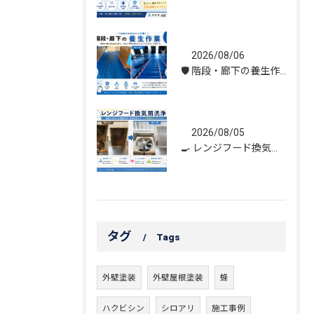
2026/08/06
🛡️ 階段・廊下の養生作業｜建物を守る丁寧な保護施工
2026/08/05
🍳 レンジフード換気扇洗浄｜頑固な油汚れもスッキリ！
タグ
Tags
外壁塗装
外壁屋根塗装
蜂
ハクビシン
シロアリ
施工事例