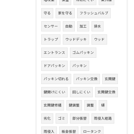
守る
家を守る
フラッシュバルブ
センサー
自動
加工
排水
トラップ
ウッドデッキ
ウッド
エントランス
ゴムパッキン
ドアパッキン
パッキン
パッキン切れる
パッキン交換
玄関鍵
鍵開けにくい
回しにくい
玄関鍵交換
玄関鍵修繕
鍵調整
調整
樋
劣化
ゴミ
部分張替
雨侵入経路
雨侵入
板金張替
ロータンク