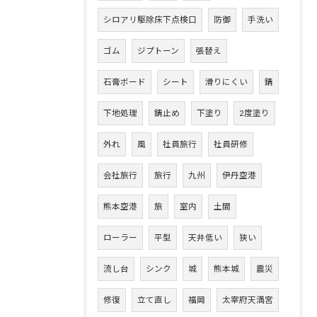
シロアリ駆除床下点検口
防御
手洗い
ゴム
ジプトーン
張替え
石膏ボード
シート
滑りにくい
錆
下地処理
錆止め
下塗り
2度塗り
外れ
風
社員旅行
社員研修
会社旅行
旅行
九州
伊丹空港
熊本空港
旅
室内
土間
ローラー
平型
天井低い
狭い
流し台
シンク
城
熊本城
震災
修復
立て直し
福岡
太宰府天満宮