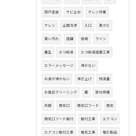
雨戸塗装
サビ止め
ケレン作業
ケレン
土間洗浄
入口
黒カビ
黒い汚れ
店舗
現場
ライン
養生
エコ給湯
エコ給湯設置工事
エラーメッセージ
沸かない
お湯が沸かない
沸き上げ
残湯量
お風呂クリーニング
蔵
部分修繕
外壁
換気口
換気口フード
換気
換気口フード取付
取付工事
エアコン
エアコン取付工事
電気工事
電化製品