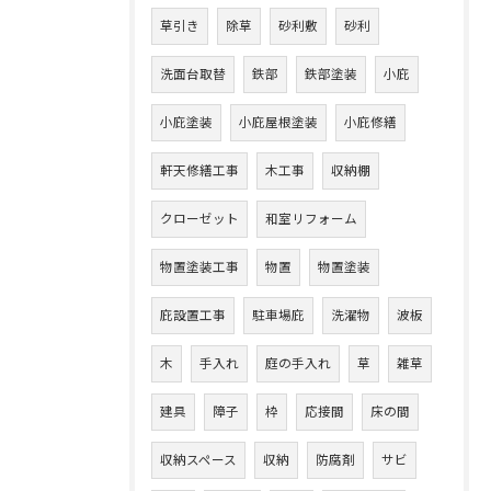
草引き
除草
砂利敷
砂利
洗面台取替
鉄部
鉄部塗装
小庇
小庇塗装
小庇屋根塗装
小庇修繕
軒天修繕工事
木工事
収納棚
クローゼット
和室リフォーム
物置塗装工事
物置
物置塗装
庇設置工事
駐車場庇
洗濯物
波板
木
手入れ
庭の手入れ
草
雑草
建具
障子
枠
応接間
床の間
収納スペース
収納
防腐剤
サビ