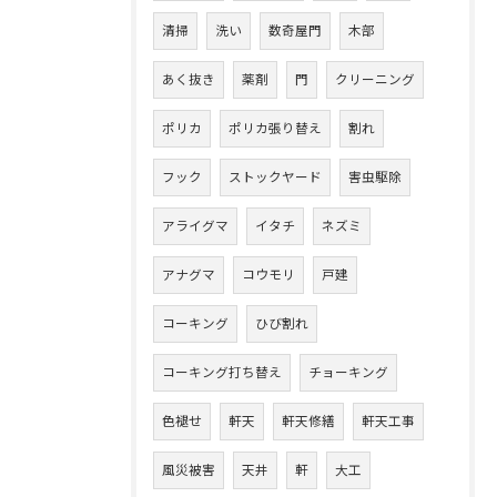
清掃
洗い
数奇屋門
木部
あく抜き
薬剤
門
クリーニング
ポリカ
ポリカ張り替え
割れ
フック
ストックヤード
害虫駆除
アライグマ
イタチ
ネズミ
アナグマ
コウモリ
戸建
コーキング
ひび割れ
コーキング打ち替え
チョーキング
色褪せ
軒天
軒天修繕
軒天工事
風災被害
天井
軒
大工