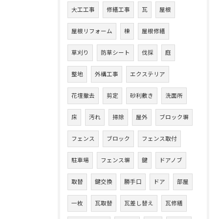
大工工事
修繕工事
瓦
屋根
屋根リフォーム
棟
屋根修繕
草刈り
防草シート
伐採
庭
整地
外構工事
エクステリア
花壇撤去
剪定
砂利敷き
洗面所
床
汚れ
掃除
屋外
ブロック塀
フェンス
ブロック
フェンス取付
駐車場
フェンス塀
鍵
ドアノブ
取替
鍵交換
勝手口
ドア
部屋
一枚
瓦取替
瓦差し替え
瓦修繕