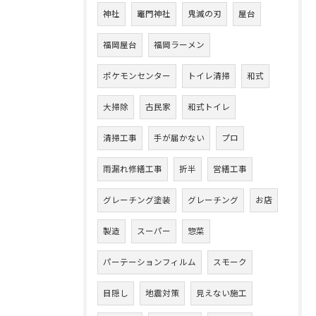
神社
竈門神社
鬼滅の刃
屋台
福岡屋台
福岡ラーメン
ポケモンセンター
トイレ清掃
和式
大掃除
古民家
和式トイレ
清掃工事
手が届かない
プロ
雨漏れ修繕工事
折半
営繕工事
グレーチング塗装
グレーチング
お店
製造
スーパー
惣菜
パーテーションフィルム
スモーク
目隠し
地震対策
見えない施工