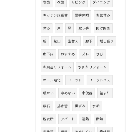
増築
改築
リビング
ダイニング
キッチン床張替
夏季休暇
お盆休み
休み
戸
扉
取っ手
開け閉め
桟
蛇口
塗替え
廊下
増し張り
廊下床
おすすめ
ズレ
ひび
お風呂リフォーム
水回りリフォーム
オール電化
ユニット
ユニットバス
暖かい
冷めない
小便器
詰まり
尿石
排水管
黒ずみ
水垢
脱衣所
アパート
遮熱
断熱
増改築
保温
冷めにくい
紫外線