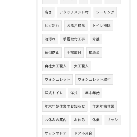
高さ
アタッチメント材
シーリング
ヒビ割れ
お風呂掃除
トイレ掃除
油汚れ
手摺取付工事
介護
転倒防止
手摺取付
補助金
自社大工職人
大工職人
ウォシュレット
ウォシュレット取付
洋式トイレ
洋式
年末年始
年末年始休業のお知らせ
年末年始休業
お休みの案内
お休み
休業
サッシ
サッシのドア
ドア不具合