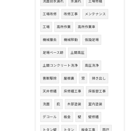
洗面台水漏れ
水漏れ
工場修繕
工場改修
改修工事
メンテナンス
工場
高所作業
高所作業車
機械撤去
機械移動
仮設足場
足場ベース跡
土間高圧
土間コンクリート洗浄
高圧洗浄
害獣駆除
屋根裏
窓
掃き出し
天井修繕
床修繕工事
床張替工事
洗面
庇
木部塗装
室内塗装
デコール
板金
壁
壁修繕
トタン壁
トタン
板金工事
雨戸