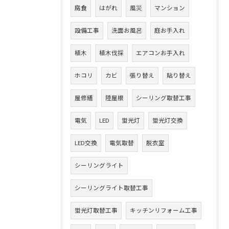
腐食
はがれ
風災
マンション
設備工事
洗面お風呂
庭お手入れ
植木
植木伐採
エアコンお手入れ
ホコリ
カビ
張り替え
貼り替え
屋修繕
陸屋根
シーリング取替工事
電気
LED
蛍光灯
蛍光灯交換
LED交換
電気取替
脱衣室
シーリングライト
シーリングライト取替工事
蛍光灯取替工事
キッチンリフォーム工事