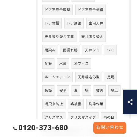
ドア不具合調整
ドア不具合修繕
ドア修繕
ドア調整
室内天井
天井張り替え工事
天井張り替え
雨染み
雨漏れ跡
天井シミ
シミ
配管
水道
オフィス
ルームエアコン
天井埋込み型
足場
仮設
安全
糞
鳩
被害
屋上
鳩飛来防止
鳩被害
洗浄作業
クリスマス
クリスマスイブ
雨の日
0120-373-680
お問い合わせ
クリスマスプレゼント
プレゼント