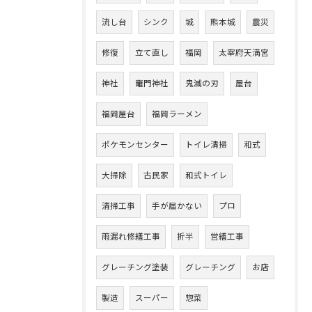
流し台
シンク
城
熊本城
震災
修復
立て直し
福岡
太宰府天満宮
神社
竈門神社
鬼滅の刃
屋台
福岡屋台
福岡ラーメン
ポケモンセンター
トイレ清掃
和式
大掃除
古民家
和式トイレ
清掃工事
手が届かない
プロ
雨漏れ修繕工事
折半
営繕工事
グレーチング塗装
グレーチング
お店
製造
スーパー
惣菜