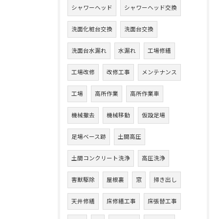
シャワーヘッド
シャワーヘッド交換
洗面化粧台交換
洗面台交換
洗面台水漏れ
水漏れ
工場修繕
工場改修
改修工事
メンテナンス
工場
高所作業
高所作業車
機械撤去
機械移動
仮設足場
足場ベース跡
土間高圧
土間コンクリート洗浄
高圧洗浄
害獣駆除
屋根裏
窓
掃き出し
天井修繕
床修繕工事
床張替工事