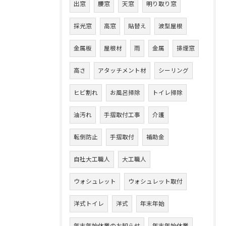
出窓
腰窓
天窓
明り取り窓
採光窓
高窓
貼替え
波型屋根
金属板
屋根材
雨
金属
排煙窓
高さ
アタッチメント材
シーリング
ヒビ割れ
お風呂掃除
トイレ掃除
油汚れ
手摺取付工事
介護
転倒防止
手摺取付
補助金
自社大工職人
大工職人
ウォシュレット
ウォシュレット取付
洋式トイレ
洋式
年末年始