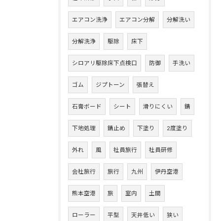
エアコン洗浄
エアコン分解
分解洗い
分解洗浄
駆除
床下
シロアリ駆除床下点検口
防御
手洗い
ゴム
ジプトーン
張替え
石膏ボード
シート
滑りにくい
錆
下地処理
錆止め
下塗り
2度塗り
外れ
風
社員旅行
社員研修
会社旅行
旅行
九州
伊丹空港
熊本空港
旅
室内
土間
ローラー
平型
天井低い
狭い