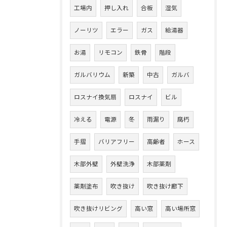
工場内
押し入れ
合板
湿気
ノーリツ
エラー
ガス
給湯器
お湯
リモコン
鉄骨
階段
ガルバリウム
新築
中古
ガルバ
ロスナイ換気扇
ロスナイ
ビル
冷える
電源
冬
雨漏り
腐朽
手摺
バリアフリー
高齢者
ホース
木部外壁
外壁洗浄
木部薬剤
薬剤塗布
吹き抜け
吹き抜け廊下
吹き抜けリビング
高い窓
高い場所窓