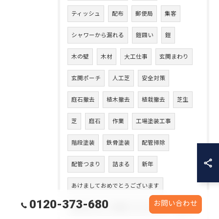
ティッシュ
配布
郵便局
集客
シャワーから漏れる
鎧囲い
鎧
木の壁
木材
大工仕事
玄関まわり
玄関ポーチ
人工芝
安全対策
庭石撤去
植木撤去
植栽撤去
芝生
芝
庭石
作業
工場塗装工事
階段塗装
鉄骨塗装
配管掃除
配管つまり
詰まる
新年
あけましておめでとうございます
0120-373-680
お問い合わせ
本年もよろしくお願いいたします。
本年