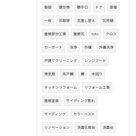
取替
鍵交換
勝手口
ドア
部屋
一枚
瓦取替
瓦差し替え
瓦修繕
屋根部分工事
屋根瓦
toto
クロス
カーポート
洗浄
外構
外構洗浄
戸建てクリーニング
レンジフード
換気扇
吊戸棚
棚
水回り
キッチンリフォーム
リフォーム工事
屋根塗装
サイディング割れ
サイディング
カラーベスト
リノベーション
洗面化粧台
洗面台