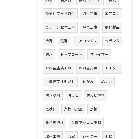
外壁
換気口
換気口フード
換気
換気口フード取付
取付工事
エアコン
エアコン取付工事
電気工事
電化製品
冷房
暖房
エアコンガス
ベランダ
防水
トップコート
プライマー
お風呂塗装工事
お風呂天井
モルタル
お風呂天井剥がれ
剥がれ
めくれ
防水塗料
防カビ
防カビ塗料
点検口
点検口設置
点検
屋根裏点検
洗面所クロス張替
取替工事
浴室
シャワー
水栓