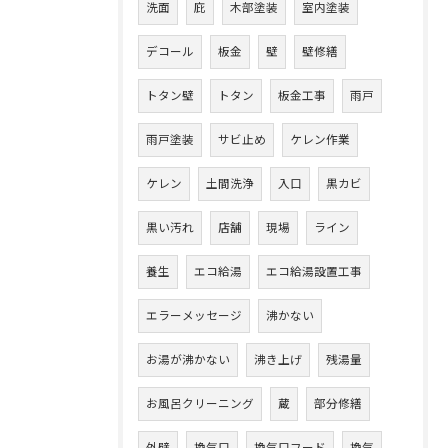
洗面
庇
木部塗装
室内塗装
デコール
板金
壁
壁修繕
トタン壁
トタン
板金工事
雨戸
雨戸塗装
サビ止め
ケレン作業
ケレン
土間洗浄
入口
黒カビ
黒い汚れ
店舗
現場
ライン
養生
エコ給湯
エコ給湯設置工事
エラーメッセージ
沸かない
お湯が沸かない
沸き上げ
残湯量
お風呂クリーニング
蔵
部分修繕