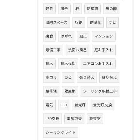
建具
障子
枠
応接間
床の間
収納スペース
収納
防腐剤
サビ
腐食
はがれ
風災
マンション
設備工事
洗面お風呂
庭お手入れ
植木
植木伐採
エアコンお手入れ
ホコリ
カビ
張り替え
貼り替え
屋修繕
陸屋根
シーリング取替工事
電気
LED
蛍光灯
蛍光灯交換
LED交換
電気取替
脱衣室
シーリングライト