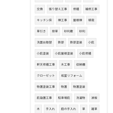
交換
張り替え工事
修繕
補修工事
キッチン床
棟工事
屋根棟
植栽
草引き
除草
砂利敷
砂利
洗面台取替
鉄部
鉄部塗装
小庇
小庇塗装
小庇屋根塗装
小庇修繕
軒天修繕工事
木工事
収納棚
クローゼット
和室リフォーム
物置塗装工事
物置
物置塗装
庇設置工事
駐車場庇
洗濯物
波板
木
手入れ
庭の手入れ
草
雑草