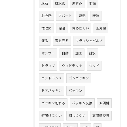
尿石
排水管
黒ずみ
水垢
脱衣所
アパート
遮熱
断熱
増改築
保温
冷めにくい
紫外線
守る
家を守る
フラッシュバルブ
センサー
自動
加工
排水
トラップ
ウッドデッキ
ウッド
エントランス
ゴムパッキン
ドアパッキン
パッキン
パッキン切れる
パッキン交換
玄関鍵
鍵開けにくい
回しにくい
玄関鍵交換