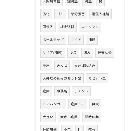
玄関鍵修繕
鍵調整
調整
樋
劣化
ゴミ
部分張替
雨侵入経路
雨侵入
板金張替
ロータンク
ボールタップ
リペア
補修
リペア(補修)
キズ
凹み
軒天貼替
平屋
天カセ
天井埋め込み
天井埋め込みカセット型
カセット型
倉庫
事務所
テナント
ドアハンガー
倉庫ドア
巨大
大きい
大きい倉庫
臨時休業
社印研修
小口
柱
部分