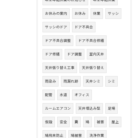
年末年始休業のお知らせ
年末年始休業
お休みの案内
お休み
休業
サッシ
サッシのドア
ドア不具合
ドア不具合調整
ドア不具合修繕
ドア修繕
ドア調整
室内天井
天井張り替え工事
天井張り替え
雨染み
雨漏れ跡
天井シミ
シミ
配管
水道
オフィス
ルームエアコン
天井埋込み型
足場
仮設
安全
糞
鳩
被害
屋上
鳩飛来防止
鳩被害
洗浄作業