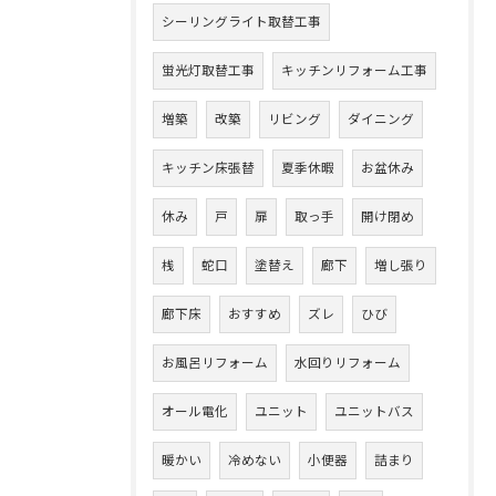
シーリングライト取替工事
蛍光灯取替工事
キッチンリフォーム工事
増築
改築
リビング
ダイニング
キッチン床張替
夏季休暇
お盆休み
休み
戸
扉
取っ手
開け閉め
桟
蛇口
塗替え
廊下
増し張り
廊下床
おすすめ
ズレ
ひび
お風呂リフォーム
水回りリフォーム
オール電化
ユニット
ユニットバス
暖かい
冷めない
小便器
詰まり