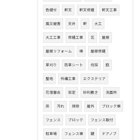
色褪せ
軒天
軒天修繕
軒天工事
風災被害
天井
軒
大工
大工工事
修繕工事
瓦
屋根
屋根リフォーム
棟
屋根修繕
草刈り
防草シート
伐採
庭
整地
外構工事
エクステリア
花壇撤去
剪定
砂利敷き
洗面所
床
汚れ
掃除
屋外
ブロック塀
フェンス
ブロック
フェンス取付
駐車場
フェンス塀
鍵
ドアノブ