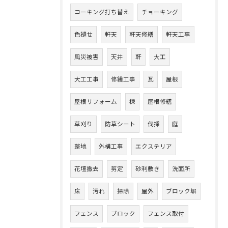
コーキング打ち替え
チョーキング
色褪せ
軒天
軒天修繕
軒天工事
風災被害
天井
軒
大工
大工工事
修繕工事
瓦
屋根
屋根リフォーム
棟
屋根修繕
草刈り
防草シート
伐採
庭
整地
外構工事
エクステリア
花壇撤去
剪定
砂利敷き
洗面所
床
汚れ
掃除
屋外
ブロック塀
フェンス
ブロック
フェンス取付