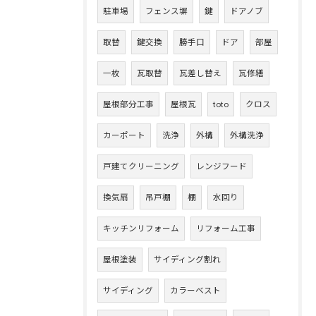
駐車場
フェンス塀
鍵
ドアノブ
取替
鍵交換
勝手口
ドア
部屋
一枚
瓦取替
瓦差し替え
瓦修繕
屋根部分工事
屋根瓦
toto
クロス
カーポート
洗浄
外構
外構洗浄
戸建てクリーニング
レンジフード
換気扇
吊戸棚
棚
水回り
キッチンリフォーム
リフォーム工事
屋根塗装
サイディング割れ
サイディング
カラーベスト