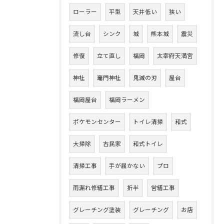
ローラー
平型
天井低い
狭い
流し台
シンク
城
熊本城
震災
修復
立て直し
福岡
太宰府天満宮
神社
竈門神社
鬼滅の刃
屋台
福岡屋台
福岡ラーメン
ポケモンセンター
トイレ清掃
和式
大掃除
古民家
和式トイレ
清掃工事
手が届かない
プロ
雨漏れ修繕工事
折半
営繕工事
グレーチング塗装
グレーチング
お店