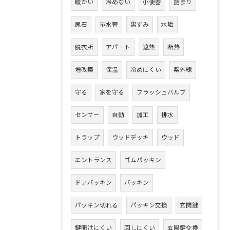
暖かい
冷めない
小便器
詰まり
尿石
排水管
黒ずみ
水垢
脱衣所
アパート
遮熱
断熱
増改築
保温
冷めにくい
紫外線
守る
家を守る
フラッシュバルブ
センサー
自動
加工
排水
トラップ
ウッドデッキ
ウッド
エントランス
ゴムパッキン
ドアパッキン
パッキン
パッキン切れる
パッキン交換
玄関鍵
鍵開けにくい
回しにくい
玄関鍵交換