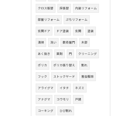
クロス張替
床張替
内装リフォーム
部屋リフォーム
ぷちリフォーム
玄関ドア
ドア塗装
玄関
塗装
清掃
洗い
数奇屋門
木部
あく抜き
薬剤
門
クリーニング
ポリカ
ポリカ張り替え
割れ
フック
ストックヤード
害虫駆除
アライグマ
イタチ
ネズミ
アナグマ
コウモリ
戸建
コーキング
ひび割れ