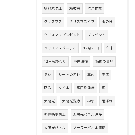
鳩飛来防止
鳩被害
洗浄作業
クリスマス
クリスマスイブ
雨の日
クリスマスプレゼント
プレゼント
クリスマスパーティ
12月25日
年末
12月も終わり
車内清掃
動物の臭い
臭い
シートの汚れ
車内
座席
腐る
タイル
高圧洗浄機
泥
太陽光
太陽光洗浄
砂埃
雨汚れ
発電効率向上
太陽光パネル洗浄
太陽光パネル
ソーラーパネル清掃