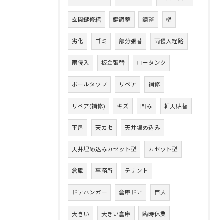
玄関鍵修繕
鍵調整
調整
樋
劣化
ゴミ
部分張替
雨侵入経路
雨侵入
板金張替
ロータンク
ボールタップ
リペア
補修
リペア(補修)
キズ
凹み
軒天貼替
平屋
天カセ
天井埋め込み
天井埋め込みカセット型
カセット型
倉庫
事務所
テナント
ドアハンガー
倉庫ドア
巨大
大きい
大きい倉庫
臨時休業