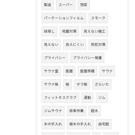
製造
スーパー
惣菜
パーテーションフィルム
スモーク
目隠し
地震対策
見えない施工
見えない
見えにくい
防犯対策
プライバシー
プライバシー保護
サウナ室
座面
座面修繕
サウナ
サウナ板
板
ザラ板
ざらいた
フィットネスクラブ
運動
ジム
ジムサウナ
除草作業
庭木
木の手入れ
植木の手入れ
自宅庭