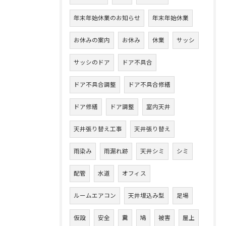
年末年始休業のお知らせ
年末年始休業
お休みの案内
お休み
休業
サッシ
サッシのドア
ドア不具合
ドア不具合調整
ドア不具合修繕
ドア修繕
ドア調整
室内天井
天井張り替え工事
天井張り替え
雨染み
雨漏れ跡
天井シミ
シミ
配管
水道
オフィス
ルームエアコン
天井埋込み型
足場
仮設
安全
糞
鳩
被害
屋上