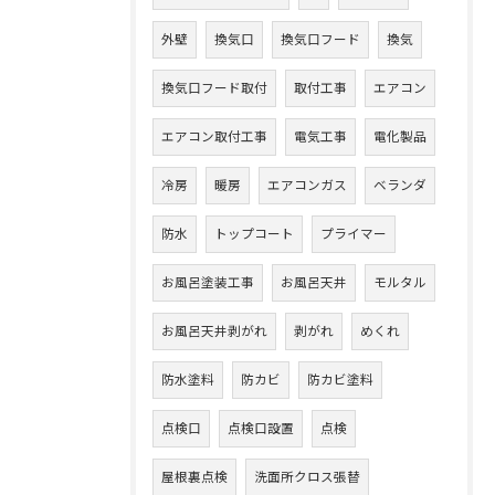
外壁
換気口
換気口フード
換気
換気口フード取付
取付工事
エアコン
エアコン取付工事
電気工事
電化製品
冷房
暖房
エアコンガス
ベランダ
防水
トップコート
プライマー
お風呂塗装工事
お風呂天井
モルタル
お風呂天井剥がれ
剥がれ
めくれ
防水塗料
防カビ
防カビ塗料
点検口
点検口設置
点検
屋根裏点検
洗面所クロス張替