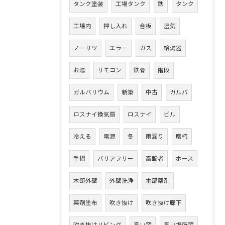
タンク塗装
工場タンク
鉄
タンク
工場内
押し入れ
合板
湿気
ノーリツ
エラー
ガス
給湯器
お湯
リモコン
鉄骨
階段
ガルバリウム
新築
中古
ガルバ
ロスナイ換気扇
ロスナイ
ビル
冷える
電源
冬
雨漏り
腐朽
手摺
バリアフリー
高齢者
ホース
木部外壁
外壁洗浄
木部薬剤
薬剤塗布
吹き抜け
吹き抜け廊下
吹き抜けリビング
高い窓
高い場所窓