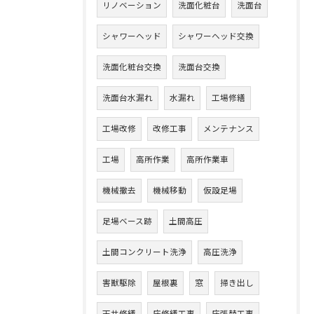
リノベーション
洗面化粧台
洗面台
シャワーヘッド
シャワーヘッド交換
洗面化粧台交換
洗面台交換
洗面台水漏れ
水漏れ
工場修繕
工場改修
改修工事
メンテナンス
工場
高所作業
高所作業車
機械撤去
機械移動
仮設足場
足場ベース跡
土間高圧
土間コンクリート洗浄
高圧洗浄
害獣駆除
屋根裏
窓
掃き出し
天井修繕
床修繕工事
床張替工事