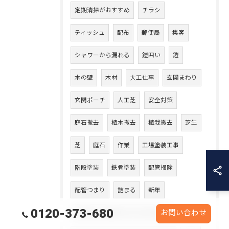
定期清掃がおすすめ
チラシ
ティッシュ
配布
郵便局
集客
シャワーから漏れる
鎧囲い
鎧
木の壁
木材
大工仕事
玄関まわり
玄関ポーチ
人工芝
安全対策
庭石撤去
植木撤去
植栽撤去
芝生
芝
庭石
作業
工場塗装工事
階段塗装
鉄骨塗装
配管掃除
配管つまり
詰まる
新年
0120-373-680
お問い合わせ
あけましておめでとうございます