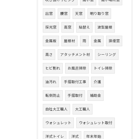
出窓
腰窓
天窓
明り取り窓
採光窓
高窓
貼替え
波型屋根
金属板
屋根材
雨
金属
排煙窓
高さ
アタッチメント材
シーリング
ヒビ割れ
お風呂掃除
トイレ掃除
油汚れ
手摺取付工事
介護
転倒防止
手摺取付
補助金
自社大工職人
大工職人
ウォシュレット
ウォシュレット取付
洋式トイレ
洋式
年末年始