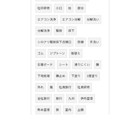
社印研修
小口
柱
部分
エアコン洗浄
エアコン分解
分解洗い
分解洗浄
駆除
床下
シロアリ駆除床下点検口
防御
手洗い
ゴム
ジプトーン
張替え
石膏ボード
シート
滑りにくい
錆
下地処理
錆止め
下塗り
2度塗り
外れ
風
社員旅行
社員研修
会社旅行
旅行
九州
伊丹空港
熊本空港
旅
室内
土間