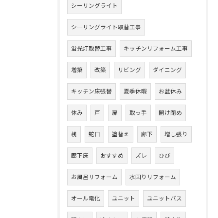
シーリングライト
シーリングライト取替工事
蛍光灯取替工事
キッチンリフォーム工事
増築
改築
リビング
ダイニング
キッチン床張替
夏季休暇
お盆休み
休み
戸
扉
取っ手
開け閉め
桟
蛇口
塗替え
廊下
増し張り
廊下床
おすすめ
ズレ
ひび
お風呂リフォーム
水回りリフォーム
オール電化
ユニット
ユニットバス