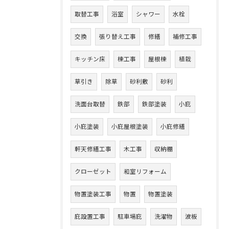
取替工事
浴室
シャワー
水栓
交換
張り替え工事
修繕
補修工事
キッチン床
棟工事
屋根棟
植栽
草引き
除草
砂利敷
砂利
洗面台取替
鉄部
鉄部塗装
小庇
小庇塗装
小庇屋根塗装
小庇修繕
軒天修繕工事
木工事
収納棚
クローゼット
和室リフォーム
物置塗装工事
物置
物置塗装
庇設置工事
駐車場庇
洗濯物
波板