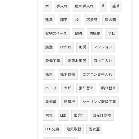
木
手入れ
庭の手入れ
草
雑草
建具
障子
枠
応接間
床の間
収納スペース
収納
防腐剤
サビ
腐食
はがれ
風災
マンション
設備工事
洗面お風呂
庭お手入れ
植木
植木伐採
エアコンお手入れ
ホコリ
カビ
張り替え
貼り替え
屋修繕
陸屋根
シーリング取替工事
電気
LED
蛍光灯
蛍光灯交換
LED交換
電気取替
脱衣室