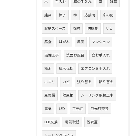
木
手入れ
庭の手入れ
草
雑草
建具
障子
枠
応接間
床の間
収納スペース
収納
防腐剤
サビ
腐食
はがれ
風災
マンション
設備工事
洗面お風呂
庭お手入れ
植木
植木伐採
エアコンお手入れ
ホコリ
カビ
張り替え
貼り替え
屋修繕
陸屋根
シーリング取替工事
電気
LED
蛍光灯
蛍光灯交換
LED交換
電気取替
脱衣室
シーリングライト