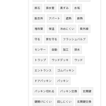
尿石
排水管
黒ずみ
水垢
脱衣所
アパート
遮熱
断熱
増改築
保温
冷めにくい
紫外線
守る
家を守る
フラッシュバルブ
センサー
自動
加工
排水
トラップ
ウッドデッキ
ウッド
エントランス
ゴムパッキン
ドアパッキン
パッキン
パッキン切れる
パッキン交換
玄関鍵
鍵開けにくい
回しにくい
玄関鍵交換