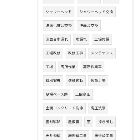
シャワーヘッド
シャワーヘッド交換
洗面化粧台交換
洗面台交換
洗面台水漏れ
水漏れ
工場修繕
工場改修
改修工事
メンテナンス
工場
高所作業
高所作業車
機械撤去
機械移動
仮設足場
足場ベース跡
土間高圧
土間コンクリート洗浄
高圧洗浄
害獣駆除
屋根裏
窓
掃き出し
天井修繕
床修繕工事
床張替工事