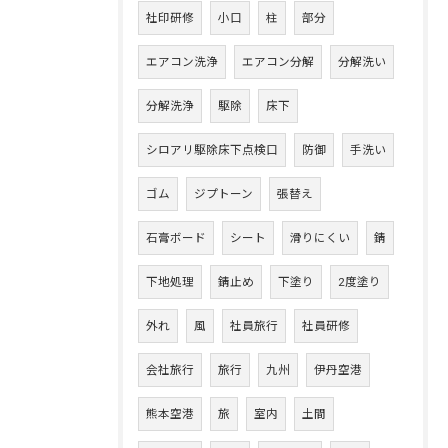
社印研修
小口
柱
部分
エアコン洗浄
エアコン分解
分解洗い
分解洗浄
駆除
床下
シロアリ駆除床下点検口
防御
手洗い
ゴム
ジプトーン
張替え
石膏ボード
シート
滑りにくい
錆
下地処理
錆止め
下塗り
2度塗り
外れ
風
社員旅行
社員研修
会社旅行
旅行
九州
伊丹空港
熊本空港
旅
室内
土間