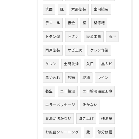
洗面
庇
木部塗装
室内塗装
デコール
板金
壁
壁修繕
トタン壁
トタン
板金工事
雨戸
雨戸塗装
サビ止め
ケレン作業
ケレン
土間洗浄
入口
黒カビ
黒い汚れ
店舗
現場
ライン
養生
エコ給湯
エコ給湯設置工事
エラーメッセージ
沸かない
お湯が沸かない
沸き上げ
残湯量
お風呂クリーニング
蔵
部分修繕