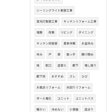
シーリングライト取替工事
蛍光灯取替工事
キッチンリフォーム工事
増築
改築
リビング
ダイニング
キッチン床張替
夏季休暇
お盆休み
休み
戸
扉
取っ手
開け閉め
桟
蛇口
塗替え
廊下
増し張り
廊下床
おすすめ
ズレ
ひび
お風呂リフォーム
水回りリフォーム
オール電化
ユニット
ユニットバス
暖かい
冷めない
小便器
詰まり