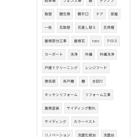
駐車場
フェンス塀
鍵
ドアノブ
取替
鍵交換
勝手口
ドア
部屋
一枚
瓦取替
瓦差し替え
瓦修繕
屋根部分工事
屋根瓦
toto
クロス
カーポート
洗浄
外構
外構洗浄
戸建てクリーニング
レンジフード
換気扇
吊戸棚
棚
水回り
キッチンリフォーム
リフォーム工事
屋根塗装
サイディング割れ
サイディング
カラーベスト
リノベーション
洗面化粧台
洗面台