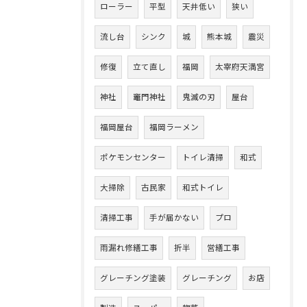
ローラー
平型
天井低い
狭い
流し台
シンク
城
熊本城
震災
修復
立て直し
福岡
太宰府天満宮
神社
竈門神社
鬼滅の刃
屋台
福岡屋台
福岡ラーメン
ポケモンセンター
トイレ清掃
和式
大掃除
古民家
和式トイレ
清掃工事
手が届かない
プロ
雨漏れ修繕工事
折半
営繕工事
グレーチング塗装
グレーチング
お店