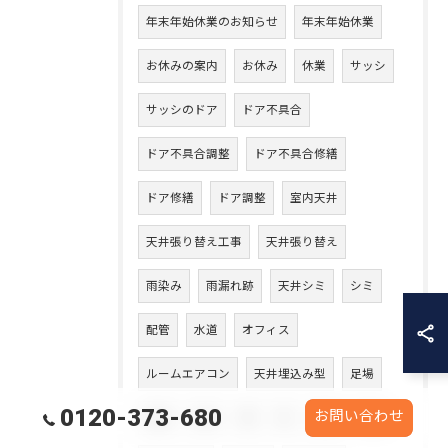
年末年始休業のお知らせ
年末年始休業
お休みの案内
お休み
休業
サッシ
サッシのドア
ドア不具合
ドア不具合調整
ドア不具合修繕
ドア修繕
ドア調整
室内天井
天井張り替え工事
天井張り替え
雨染み
雨漏れ跡
天井シミ
シミ
配管
水道
オフィス
ルームエアコン
天井埋込み型
足場
0120-373-680
お問い合わせ
仮設
安全
糞
鳩
被害
屋上