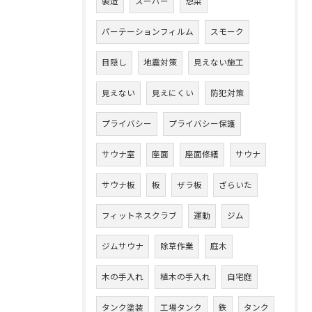
製造
スーパー
惣菜
パーテーションフィルム
スモーク
目隠し
地震対策
見えない施工
見えない
見えにくい
防犯対策
プライバシー
プライバシー保護
サウナ室
座面
座面修繕
サウナ
サウナ板
板
ザラ板
ざらいた
フィットネスクラブ
運動
ジム
ジムサウナ
除草作業
庭木
木の手入れ
植木の手入れ
自宅庭
タンク塗装
工場タンク
鉄
タンク