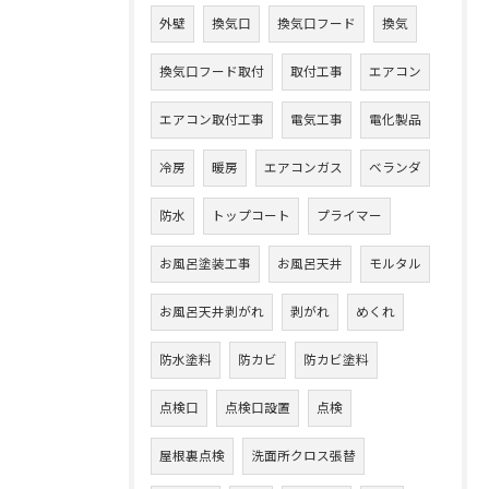
外壁
換気口
換気口フード
換気
換気口フード取付
取付工事
エアコン
エアコン取付工事
電気工事
電化製品
冷房
暖房
エアコンガス
ベランダ
防水
トップコート
プライマー
お風呂塗装工事
お風呂天井
モルタル
お風呂天井剥がれ
剥がれ
めくれ
防水塗料
防カビ
防カビ塗料
点検口
点検口設置
点検
屋根裏点検
洗面所クロス張替