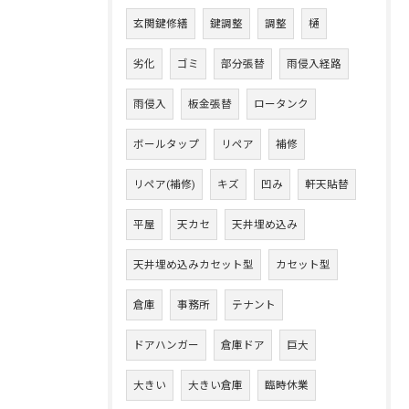
玄関鍵修繕
鍵調整
調整
樋
劣化
ゴミ
部分張替
雨侵入経路
雨侵入
板金張替
ロータンク
ボールタップ
リペア
補修
リペア(補修)
キズ
凹み
軒天貼替
平屋
天カセ
天井埋め込み
天井埋め込みカセット型
カセット型
倉庫
事務所
テナント
ドアハンガー
倉庫ドア
巨大
大きい
大きい倉庫
臨時休業