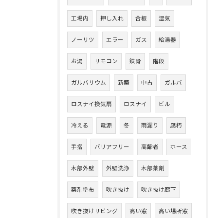
工場内
押し入れ
合板
湿気
ノーリツ
エラー
ガス
給湯器
お湯
リモコン
鉄骨
階段
ガルバリウム
新築
中古
ガルバ
ロスナイ換気扇
ロスナイ
ビル
冷える
電源
冬
雨漏り
腐朽
手摺
バリアフリー
高齢者
ホース
木部外壁
外壁洗浄
木部薬剤
薬剤塗布
吹き抜け
吹き抜け廊下
吹き抜けリビング
高い窓
高い場所窓