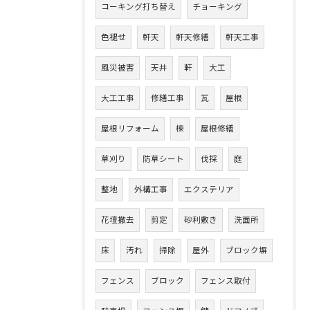
コーキング打ち替え
チョーキング
色褪せ
軒天
軒天修繕
軒天工事
風災被害
天井
軒
大工
大工工事
修繕工事
瓦
屋根
屋根リフォーム
棟
屋根修繕
草刈り
防草シート
伐採
庭
整地
外構工事
エクステリア
花壇撤去
剪定
砂利敷き
洗面所
床
汚れ
掃除
屋外
ブロック塀
フェンス
ブロック
フェンス取付