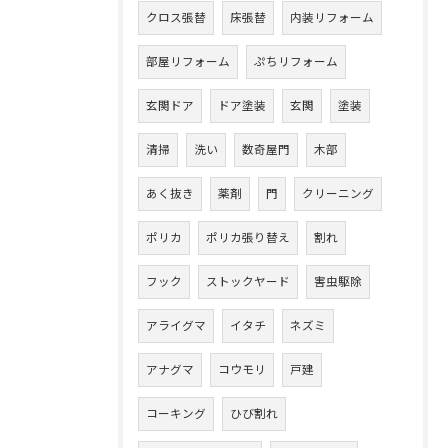
クロス張替
床張替
内装リフォーム
部屋リフォーム
ぷちリフォーム
玄関ドア
ドア塗装
玄関
塗装
清掃
洗い
数奇屋門
木部
あく抜き
薬剤
門
クリーニング
ポリカ
ポリカ張り替え
割れ
フック
ストックヤード
害虫駆除
アライグマ
イタチ
ネズミ
アナグマ
コウモリ
戸建
コーキング
ひび割れ