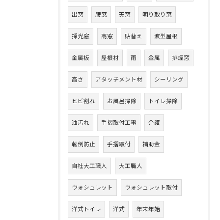
出窓
腰窓
天窓
明り取り窓
採光窓
高窓
貼替え
波型屋根
金属板
屋根材
雨
金属
排煙窓
高さ
アタッチメント材
シーリング
ヒビ割れ
お風呂掃除
トイレ掃除
油汚れ
手摺取付工事
介護
転倒防止
手摺取付
補助金
自社大工職人
大工職人
ウォシュレット
ウォシュレット取付
洋式トイレ
洋式
年末年始