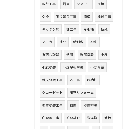
取替工事
浴室
シャワー
水栓
交換
張り替え工事
修繕
補修工事
キッチン床
棟工事
屋根棟
植栽
草引き
除草
砂利敷
砂利
洗面台取替
鉄部
鉄部塗装
小庇
小庇塗装
小庇屋根塗装
小庇修繕
軒天修繕工事
木工事
収納棚
クローゼット
和室リフォーム
物置塗装工事
物置
物置塗装
庇設置工事
駐車場庇
洗濯物
波板