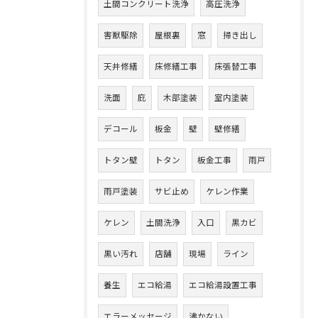
土間コンクリート洗浄
高圧洗浄
害獣駆除
屋根裏
窓
掃き出し
天井修繕
床修繕工事
床張替工事
洗面
庇
木部塗装
室内塗装
デコール
板金
壁
壁修繕
トタン壁
トタン
板金工事
雨戸
雨戸塗装
サビ止め
ケレン作業
ケレン
土間洗浄
入口
黒カビ
黒い汚れ
店舗
現場
ライン
養生
エコ給湯
エコ給湯設置工事
エラーメッセージ
沸かない