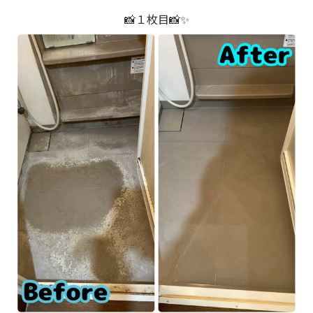
📸１枚目📸✨