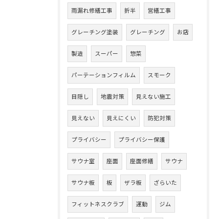
雨漏れ修繕工事
折半
営繕工事
グレーチング塗装
グレーチング
お店
製造
スーパー
惣菜
パーテーションフィルム
スモーク
目隠し
地震対策
見えない施工
見えない
見えにくい
防犯対策
プライバシー
プライバシー保護
サウナ室
座面
座面修繕
サウナ
サウナ板
板
ザラ板
ざらいた
フィットネスクラブ
運動
ジム