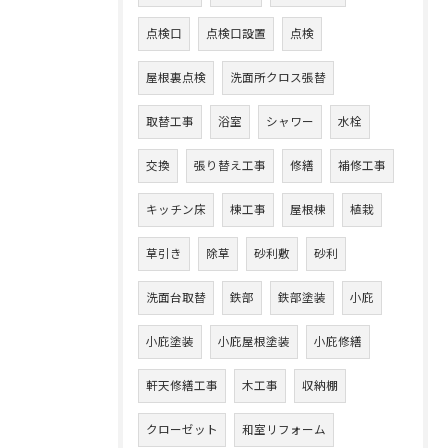
点検口
点検口設置
点検
屋根裏点検
洗面所クロス張替
取替工事
浴室
シャワー
水栓
交換
張り替え工事
修繕
補修工事
キッチン床
棟工事
屋根棟
植栽
草引き
除草
砂利敷
砂利
洗面台取替
鉄部
鉄部塗装
小庇
小庇塗装
小庇屋根塗装
小庇修繕
軒天修繕工事
木工事
収納棚
クローゼット
和室リフォーム