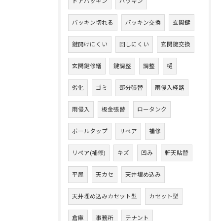
ドアパッキン
パッキン
パッキン切れる
パッキン交換
玄関鍵
鍵開けにくい
回しにくい
玄関鍵交換
玄関鍵修繕
鍵調整
調整
樋
劣化
ゴミ
部分張替
雨侵入経路
雨侵入
板金張替
ロータンク
ボールタップ
リペア
補修
リペア(補修)
キズ
凹み
軒天貼替
平屋
天カセ
天井埋め込み
天井埋め込みカセット型
カセット型
倉庫
事務所
テナント