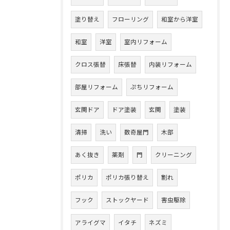
塗り替え
フローリング
和室から洋室
和室
洋室
室内リフォーム
クロス張替
床張替
内装リフォーム
部屋リフォーム
ぷちリフォーム
玄関ドア
ドア塗装
玄関
塗装
清掃
洗い
数奇屋門
木部
あく抜き
薬剤
門
クリーニング
ポリカ
ポリカ張り替え
割れ
フック
ストックヤード
害虫駆除
アライグマ
イタチ
ネズミ