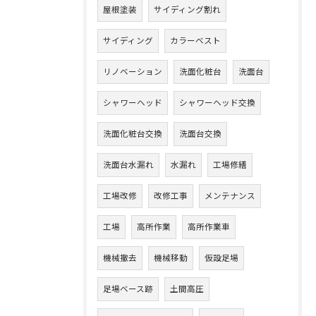
屋根塗装
サイディング割れ
サイディング
カラーベスト
リノベーション
洗面化粧台
洗面台
シャワーヘッド
シャワーヘッド交換
洗面化粧台交換
洗面台交換
洗面台水漏れ
水漏れ
工場修繕
工場改修
改修工事
メンテナンス
工場
高所作業
高所作業車
機械撤去
機械移動
仮設足場
足場ベース跡
土間高圧