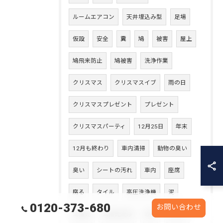
ルームエアコン
天井埋込み型
足場
仮設
安全
糞
鳩
被害
屋上
鳩飛来防止
鳩被害
洗浄作業
クリスマス
クリスマスイブ
雨の日
クリスマスプレゼント
プレゼント
クリスマスパーティ
12月25日
年末
12月も終わり
車内清掃
動物の臭い
臭い
シートの汚れ
車内
座席
腐る
タイル
高圧洗浄機
泥
0120-373-680
お問い合わせ
太陽光
太陽光洗浄
砂埃
雨汚れ