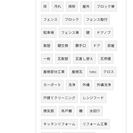
床
汚れ
掃除
屋外
ブロック塀
フェンス
ブロック
フェンス取付
駐車場
フェンス塀
鍵
ドアノブ
取替
鍵交換
勝手口
ドア
部屋
一枚
瓦取替
瓦差し替え
瓦修繕
屋根部分工事
屋根瓦
toto
クロス
カーポート
洗浄
外構
外構洗浄
戸建てクリーニング
レンジフード
換気扇
吊戸棚
棚
水回り
キッチンリフォーム
リフォーム工事