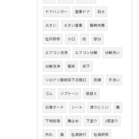
ドアハンガー
倉庫ドア
巨大
大きい
大きい倉庫
臨時休業
社印研修
小口
柱
部分
エアコン洗浄
エアコン分解
分解洗い
分解洗浄
駆除
床下
シロアリ駆除床下点検口
防御
手洗い
ゴム
ジプトーン
張替え
石膏ボード
シート
滑りにくい
錆
下地処理
錆止め
下塗り
2度塗り
外れ
風
社員旅行
社員研修