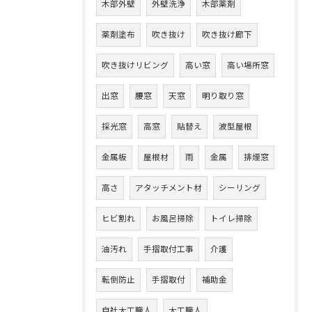
木部外壁
外壁洗浄
木部薬剤
薬剤塗布
吹き抜け
吹き抜け廊下
吹き抜けリビング
高い窓
高い場所窓
出窓
腰窓
天窓
明り取り窓
採光窓
高窓
貼替え
波型屋根
金属板
屋根材
雨
金属
排煙窓
高さ
アタッチメント材
シーリング
ヒビ割れ
お風呂掃除
トイレ掃除
油汚れ
手摺取付工事
介護
転倒防止
手摺取付
補助金
自社大工職人
大工職人