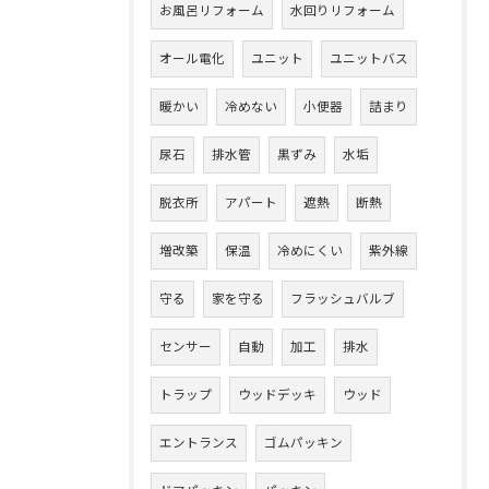
お風呂リフォーム
水回りリフォーム
オール電化
ユニット
ユニットバス
暖かい
冷めない
小便器
詰まり
尿石
排水管
黒ずみ
水垢
脱衣所
アパート
遮熱
断熱
増改築
保温
冷めにくい
紫外線
守る
家を守る
フラッシュバルブ
センサー
自動
加工
排水
トラップ
ウッドデッキ
ウッド
エントランス
ゴムパッキン