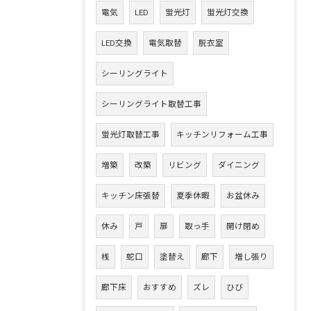
電気
LED
蛍光灯
蛍光灯交換
LED交換
電気取替
脱衣室
シーリングライト
シーリングライト取替工事
蛍光灯取替工事
キッチンリフォーム工事
増築
改築
リビング
ダイニング
キッチン床張替
夏季休暇
お盆休み
休み
戸
扉
取っ手
開け閉め
桟
蛇口
塗替え
廊下
増し張り
廊下床
おすすめ
ズレ
ひび