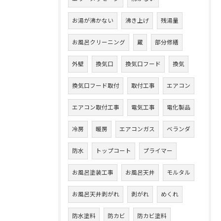
お湯が沸かない
沸き上げ
残湯量
お風呂クリーニング
蔵
部分修繕
外壁
換気口
換気口フード
換気
換気口フード取付
取付工事
エアコン
エアコン取付工事
電気工事
電化製品
冷房
暖房
エアコンガス
ベランダ
防水
トップコート
プライマー
お風呂塗装工事
お風呂天井
モルタル
お風呂天井剥がれ
剥がれ
めくれ
防水塗料
防カビ
防カビ塗料