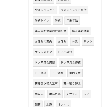
ウォシュレット
ウォシュレット取付
洋式トイレ
洋式
年末年始
年末年始休業のお知らせ
年末年始休業
お休みの案内
お休み
休業
サッシ
サッシのドア
ドア不具合
ドア不具合調整
ドア不具合修繕
ドア修繕
ドア調整
室内天井
天井張り替え工事
天井張り替え
雨染み
雨漏れ跡
天井シミ
シミ
配管
水道
オフィス