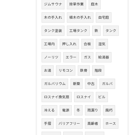
ジムサウナ
除草作業
庭木
木の手入れ
植木の手入れ
自宅庭
タンク塗装
工場タンク
鉄
タンク
工場内
押し入れ
合板
湿気
ノーリツ
エラー
ガス
給湯器
お湯
リモコン
鉄骨
階段
ガルバリウム
新築
中古
ガルバ
ロスナイ換気扇
ロスナイ
ビル
冷える
電源
冬
雨漏り
腐朽
手摺
バリアフリー
高齢者
ホース