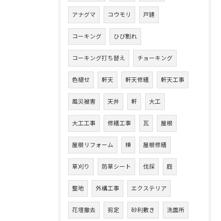
アナグマ
コウモリ
戸建
コーキング
ひび割れ
コーキング打ち替え
チョーキング
色褪せ
軒天
軒天修繕
軒天工事
風災被害
天井
軒
大工
大工工事
修繕工事
瓦
屋根
屋根リフォーム
棟
屋根修繕
草刈り
防草シート
伐採
庭
整地
外構工事
エクステリア
花壇撤去
剪定
砂利敷き
洗面所