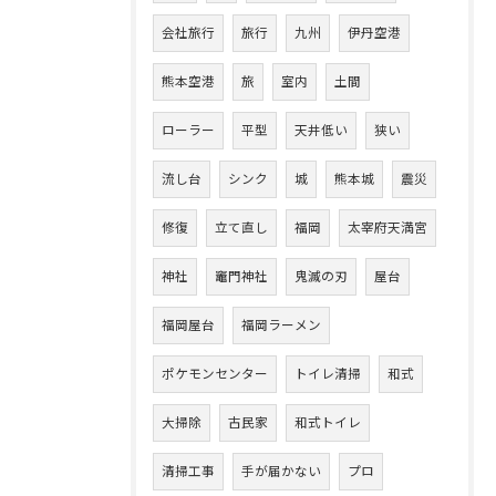
会社旅行
旅行
九州
伊丹空港
熊本空港
旅
室内
土間
ローラー
平型
天井低い
狭い
流し台
シンク
城
熊本城
震災
修復
立て直し
福岡
太宰府天満宮
神社
竈門神社
鬼滅の刃
屋台
福岡屋台
福岡ラーメン
ポケモンセンター
トイレ清掃
和式
大掃除
古民家
和式トイレ
清掃工事
手が届かない
プロ