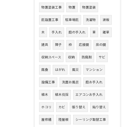
物置塗装工事
物置
物置塗装
庇設置工事
駐車場庇
洗濯物
波板
木
手入れ
庭の手入れ
草
雑草
建具
障子
枠
応接間
床の間
収納スペース
収納
防腐剤
サビ
腐食
はがれ
風災
マンション
設備工事
洗面お風呂
庭お手入れ
植木
植木伐採
エアコンお手入れ
ホコリ
カビ
張り替え
貼り替え
屋修繕
陸屋根
シーリング取替工事