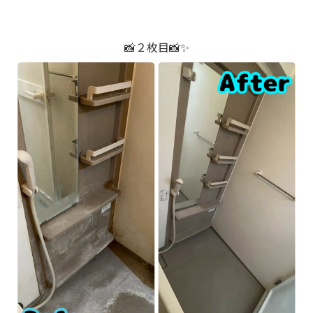
📸２枚目📸✨