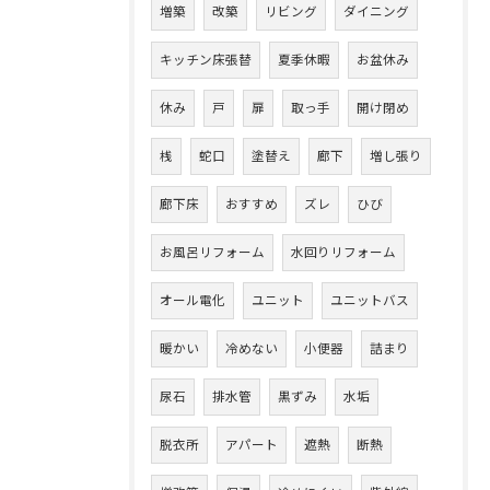
増築
改築
リビング
ダイニング
キッチン床張替
夏季休暇
お盆休み
休み
戸
扉
取っ手
開け閉め
桟
蛇口
塗替え
廊下
増し張り
廊下床
おすすめ
ズレ
ひび
お風呂リフォーム
水回りリフォーム
オール電化
ユニット
ユニットバス
暖かい
冷めない
小便器
詰まり
尿石
排水管
黒ずみ
水垢
脱衣所
アパート
遮熱
断熱