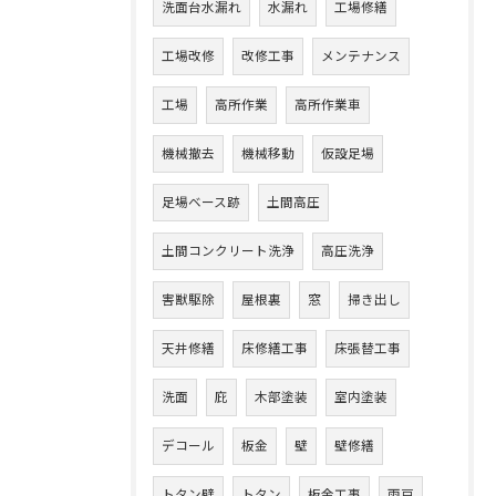
洗面台水漏れ
水漏れ
工場修繕
工場改修
改修工事
メンテナンス
工場
高所作業
高所作業車
機械撤去
機械移動
仮設足場
足場ベース跡
土間高圧
土間コンクリート洗浄
高圧洗浄
害獣駆除
屋根裏
窓
掃き出し
天井修繕
床修繕工事
床張替工事
洗面
庇
木部塗装
室内塗装
デコール
板金
壁
壁修繕
トタン壁
トタン
板金工事
雨戸