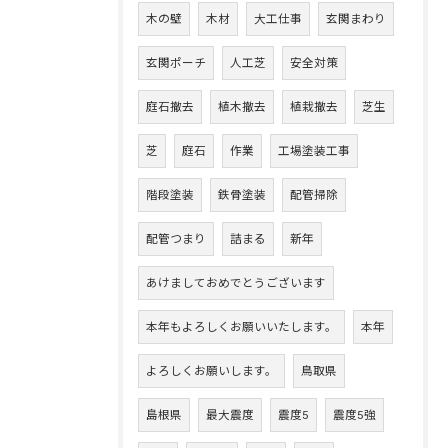
木の壁
木材
大工仕事
玄関まわり
玄関ポーチ
人工芝
安全対策
庭石撤去
植木撤去
植栽撤去
芝生
芝
庭石
作業
工場塗装工事
階段塗装
鉄骨塗装
配管掃除
配管つまり
詰まる
新年
あけましておめでとうございます
本年もよろしくお願いいたします。
本年
よろしくお願いします。
鳥取県
島根県
最大震度
震度5
震度5強