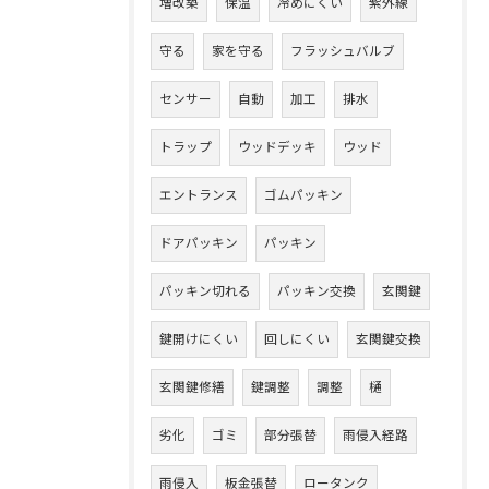
増改築
保温
冷めにくい
紫外線
守る
家を守る
フラッシュバルブ
センサー
自動
加工
排水
トラップ
ウッドデッキ
ウッド
エントランス
ゴムパッキン
ドアパッキン
パッキン
パッキン切れる
パッキン交換
玄関鍵
鍵開けにくい
回しにくい
玄関鍵交換
玄関鍵修繕
鍵調整
調整
樋
劣化
ゴミ
部分張替
雨侵入経路
雨侵入
板金張替
ロータンク