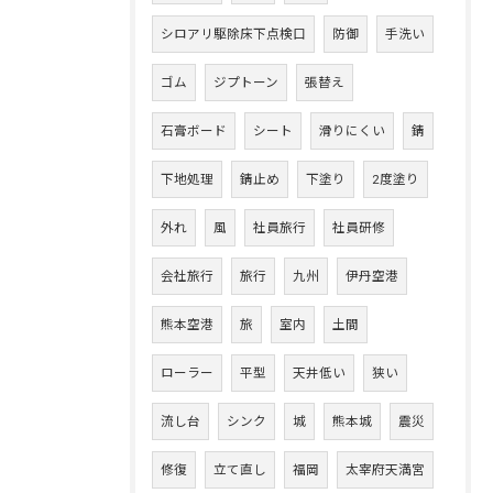
シロアリ駆除床下点検口
防御
手洗い
ゴム
ジプトーン
張替え
石膏ボード
シート
滑りにくい
錆
下地処理
錆止め
下塗り
2度塗り
外れ
風
社員旅行
社員研修
会社旅行
旅行
九州
伊丹空港
熊本空港
旅
室内
土間
ローラー
平型
天井低い
狭い
流し台
シンク
城
熊本城
震災
修復
立て直し
福岡
太宰府天満宮