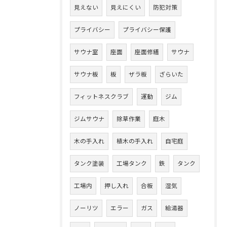
見えない
見えにくい
防犯対策
プライバシー
プライバシー保護
サウナ室
座面
座面修繕
サウナ
サウナ板
板
ザラ板
ざらいた
フィットネスクラブ
運動
ジム
ジムサウナ
除草作業
庭木
木の手入れ
植木の手入れ
自宅庭
タンク塗装
工場タンク
鉄
タンク
工場内
押し入れ
合板
湿気
ノーリツ
エラー
ガス
給湯器