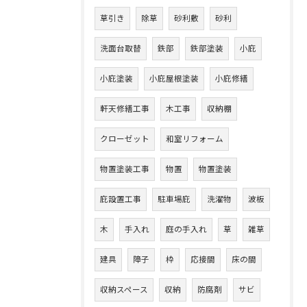
草引き
除草
砂利敷
砂利
洗面台取替
鉄部
鉄部塗装
小庇
小庇塗装
小庇屋根塗装
小庇修繕
軒天修繕工事
木工事
収納棚
クローゼット
和室リフォーム
物置塗装工事
物置
物置塗装
庇設置工事
駐車場庇
洗濯物
波板
木
手入れ
庭の手入れ
草
雑草
建具
障子
枠
応接間
床の間
収納スペース
収納
防腐剤
サビ