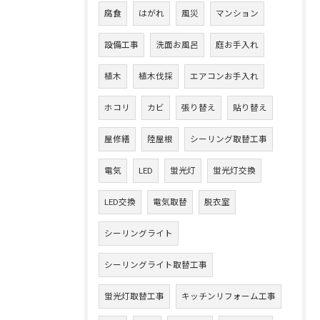
腐食
はがれ
風災
マンション
設備工事
洗面お風呂
庭お手入れ
植木
植木伐採
エアコンお手入れ
ホコリ
カビ
張り替え
貼り替え
屋修繕
陸屋根
シーリング取替工事
電気
LED
蛍光灯
蛍光灯交換
LED交換
電気取替
脱衣室
シーリングライト
シーリングライト取替工事
蛍光灯取替工事
キッチンリフォーム工事