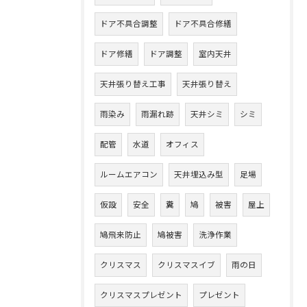
ドア不具合調整
ドア不具合修繕
ドア修繕
ドア調整
室内天井
天井張り替え工事
天井張り替え
雨染み
雨漏れ跡
天井シミ
シミ
配管
水道
オフィス
ルームエアコン
天井埋込み型
足場
仮設
安全
糞
鳩
被害
屋上
鳩飛来防止
鳩被害
洗浄作業
クリスマス
クリスマスイブ
雨の日
クリスマスプレゼント
プレゼント