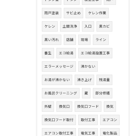
雨戸塗装
サビ止め
ケレン作業
ケレン
土間洗浄
入口
黒カビ
黒い汚れ
店舗
現場
ライン
養生
エコ給湯
エコ給湯設置工事
エラーメッセージ
沸かない
お湯が沸かない
沸き上げ
残湯量
お風呂クリーニング
蔵
部分修繕
外壁
換気口
換気口フード
換気
換気口フード取付
取付工事
エアコン
エアコン取付工事
電気工事
電化製品