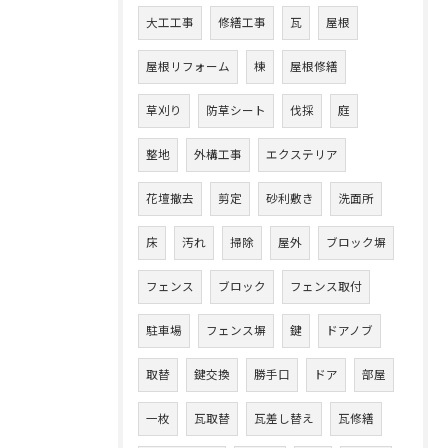
大工工事
修繕工事
瓦
屋根
屋根リフォーム
棟
屋根修繕
草刈り
防草シート
伐採
庭
整地
外構工事
エクステリア
花壇撤去
剪定
砂利敷き
洗面所
床
汚れ
掃除
屋外
ブロック塀
フェンス
ブロック
フェンス取付
駐車場
フェンス塀
鍵
ドアノブ
取替
鍵交換
勝手口
ドア
部屋
一枚
瓦取替
瓦差し替え
瓦修繕