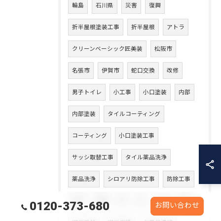
輪島
石川県
災害
復興
折半屋根塗装工事
折半屋根
アトラ
クリーンベーシック匠美装
松阪市
名張市
伊賀市
蛇口交換
改修
男子トイレ
小工事
小口塗装
内部
内部塗装
タイルコーティング
コーティング
小口塗装工事
サッシ取替工事
タイル薬品洗浄
薬品洗浄
シロアリ防除工事
防除工事
防除
時期
春
虫
入居
退去
0120-373-680
お問い合わせ