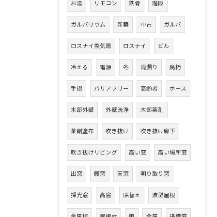
お湯
リモコン
鉄骨
階段
ガルバリウム
新築
中古
ガルバ
ロスナイ換気扇
ロスナイ
ビル
冷える
電源
冬
雨漏り
腐朽
手摺
バリアフリー
高齢者
ホース
木部外壁
外壁洗浄
木部薬剤
薬剤塗布
吹き抜け
吹き抜け廊下
吹き抜けリビング
高い窓
高い場所窓
出窓
腰窓
天窓
明り取り窓
採光窓
高窓
貼替え
波型屋根
金属板
屋根材
雨
金属
排煙窓