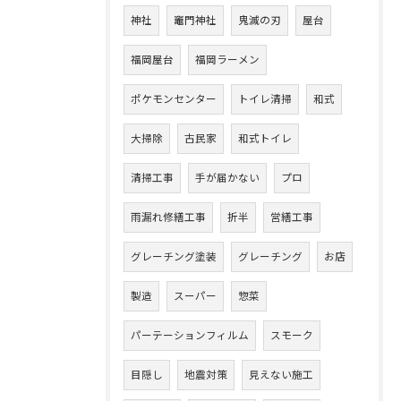
神社
竈門神社
鬼滅の刃
屋台
福岡屋台
福岡ラーメン
ポケモンセンター
トイレ清掃
和式
大掃除
古民家
和式トイレ
清掃工事
手が届かない
プロ
雨漏れ修繕工事
折半
営繕工事
グレーチング塗装
グレーチング
お店
製造
スーパー
惣菜
パーテーションフィルム
スモーク
目隠し
地震対策
見えない施工