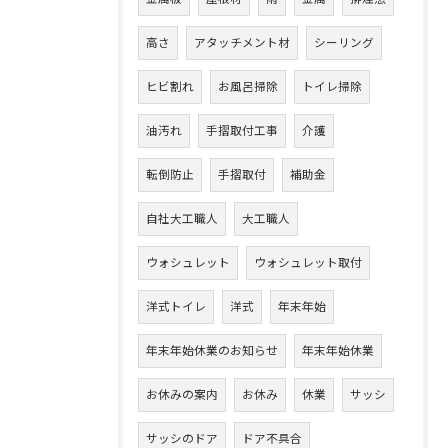
高さ
アタッチメント材
シーリング
ヒビ割れ
お風呂掃除
トイレ掃除
油汚れ
手摺取付工事
介護
転倒防止
手摺取付
補助金
自社大工職人
大工職人
ウォシュレット
ウォシュレット取付
洋式トイレ
洋式
年末年始
年末年始休業のお知らせ
年末年始休業
お休みの案内
お休み
休業
サッシ
サッシのドア
ドア不具合