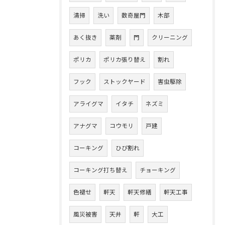
清掃
洗い
数奇屋門
木部
あく抜き
薬剤
門
クリーニング
ポリカ
ポリカ張り替え
割れ
フック
ストックヤード
害虫駆除
アライグマ
イタチ
ネズミ
アナグマ
コウモリ
戸建
コーキング
ひび割れ
コーキング打ち替え
チョーキング
色褪せ
軒天
軒天修繕
軒天工事
風災被害
天井
軒
大工