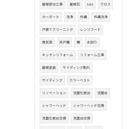
屋根部分工事
屋根瓦
toto
クロス
カーポート
洗浄
外構
外構洗浄
戸建てクリーニング
レンジフード
換気扇
吊戸棚
棚
水回り
キッチンリフォーム
リフォーム工事
屋根塗装
サイディング割れ
サイディング
カラーベスト
リノベーション
洗面化粧台
洗面台
シャワーヘッド
シャワーヘッド交換
洗面化粧台交換
洗面台交換