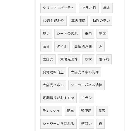
クリスマスパーティ
12月25日
年末
12月も終わり
車内清掃
動物の臭い
臭い
シートの汚れ
車内
座席
腐る
タイル
高圧洗浄機
泥
太陽光
太陽光洗浄
砂埃
雨汚れ
発電効率向上
太陽光パネル洗浄
太陽光パネル
ソーラーパネル清掃
定期清掃がおすすめ
チラシ
ティッシュ
配布
郵便局
集客
シャワーから漏れる
鎧囲い
鎧