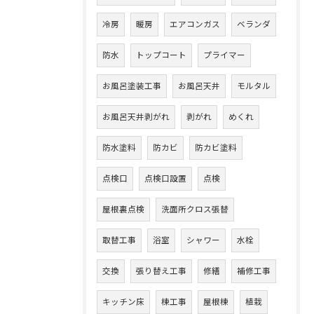
冷房
暖房
エアコンガス
ベランダ
防水
トップコート
プライマー
お風呂塗装工事
お風呂天井
モルタル
お風呂天井剥がれ
剥がれ
めくれ
防水塗料
防カビ
防カビ塗料
点検口
点検口設置
点検
屋根裏点検
洗面所クロス張替
取替工事
浴室
シャワー
水栓
交換
張り替え工事
修繕
補修工事
キッチン床
棟工事
屋根棟
植栽