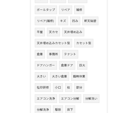
ボールタップ
リペア
補修
リペア(補修)
キズ
凹み
軒天貼替
平屋
天カセ
天井埋め込み
天井埋め込みカセット型
カセット型
倉庫
事務所
テナント
ドアハンガー
倉庫ドア
巨大
大きい
大きい倉庫
臨時休業
社印研修
小口
柱
部分
エアコン洗浄
エアコン分解
分解洗い
分解洗浄
駆除
床下