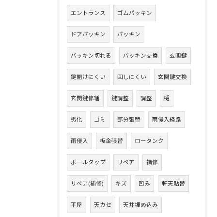
エントランス
ゴムパッキン
ドアパッキン
パッキン
パッキン切れる
パッキン交換
玄関鍵
鍵開けにくい
回しにくい
玄関鍵交換
玄関鍵修繕
鍵調整
調整
樋
劣化
ゴミ
部分張替
雨侵入経路
雨侵入
板金張替
ロータンク
ボールタップ
リペア
補修
リペア(補修)
キズ
凹み
軒天貼替
平屋
天カセ
天井埋め込み