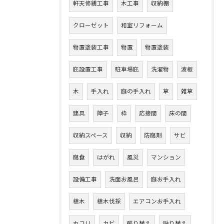
軒天修繕工事
木工事
収納棚
クローゼット
和室リフォーム
物置塗装工事
物置
物置塗装
庇設置工事
駐車場庇
洗濯物
波板
木
手入れ
庭の手入れ
草
雑草
建具
障子
枠
応接間
床の間
収納スペース
収納
防腐剤
サビ
腐食
はがれ
風災
マンション
設備工事
洗面お風呂
庭お手入れ
植木
植木伐採
エアコンお手入れ
ホコリ
カビ
張り替え
貼り替え