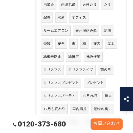
雨染み
雨漏れ跡
天井シミ
シミ
配管
水道
オフィス
ルームエアコン
天井埋込み型
足場
仮設
安全
糞
鳩
被害
屋上
鳩飛来防止
鳩被害
洗浄作業
クリスマス
クリスマスイブ
雨の日
クリスマスプレゼント
プレゼント
クリスマスパーティ
12月25日
年末
12月も終わり
車内清掃
動物の臭い
臭い
シートの汚れ
車内
座席
0120-373-680
お問い合わせ