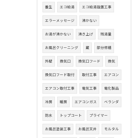
養生
エコ給湯
エコ給湯設置工事
エラーメッセージ
沸かない
お湯が沸かない
沸き上げ
残湯量
お風呂クリーニング
蔵
部分修繕
外壁
換気口
換気口フード
換気
換気口フード取付
取付工事
エアコン
エアコン取付工事
電気工事
電化製品
冷房
暖房
エアコンガス
ベランダ
防水
トップコート
プライマー
お風呂塗装工事
お風呂天井
モルタル