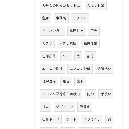
天井埋め込みカセット型
カセット型
倉庫
事務所
テナント
ドアハンガー
倉庫ドア
巨大
大きい
大きい倉庫
臨時休業
社印研修
小口
柱
部分
エアコン洗浄
エアコン分解
分解洗い
分解洗浄
駆除
床下
シロアリ駆除床下点検口
防御
手洗い
ゴム
ジプトーン
張替え
石膏ボード
シート
滑りにくい
錆