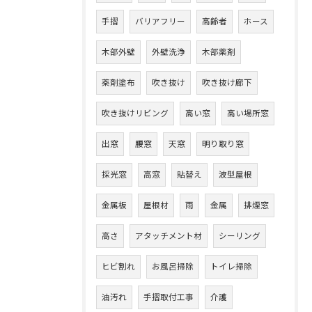
手摺
バリアフリー
高齢者
ホース
木部外壁
外壁洗浄
木部薬剤
薬剤塗布
吹き抜け
吹き抜け廊下
吹き抜けリビング
高い窓
高い場所窓
出窓
腰窓
天窓
明り取り窓
採光窓
高窓
貼替え
波型屋根
金属板
屋根材
雨
金属
排煙窓
高さ
アタッチメント材
シーリング
ヒビ割れ
お風呂掃除
トイレ掃除
油汚れ
手摺取付工事
介護