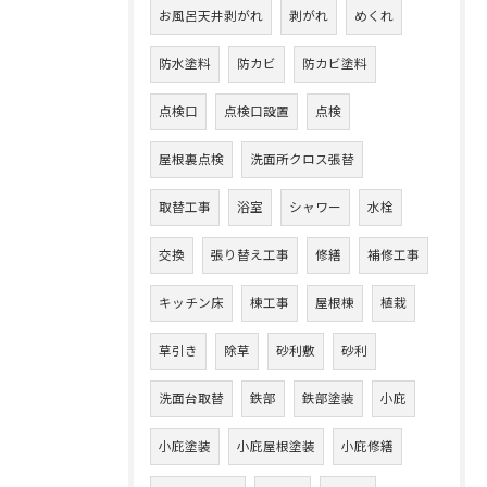
お風呂天井剥がれ
剥がれ
めくれ
防水塗料
防カビ
防カビ塗料
点検口
点検口設置
点検
屋根裏点検
洗面所クロス張替
取替工事
浴室
シャワー
水栓
交換
張り替え工事
修繕
補修工事
キッチン床
棟工事
屋根棟
植栽
草引き
除草
砂利敷
砂利
洗面台取替
鉄部
鉄部塗装
小庇
小庇塗装
小庇屋根塗装
小庇修繕