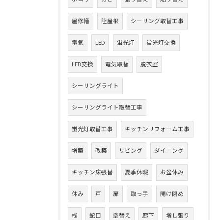
屋修繕
陸屋根
シーリング取替工事
電気
LED
蛍光灯
蛍光灯交換
LED交換
電気取替
脱衣室
シーリングライト
シーリングライト取替工事
蛍光灯取替工事
キッチンリフォーム工事
増築
改築
リビング
ダイニング
キッチン床張替
夏季休暇
お盆休み
休み
戸
扉
取っ手
開け閉め
桟
蛇口
塗替え
廊下
増し張り