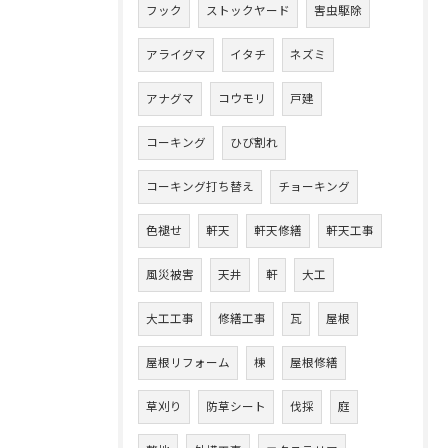
フック
ストックヤード
害虫駆除
アライグマ
イタチ
ネズミ
アナグマ
コウモリ
戸建
コーキング
ひび割れ
コーキング打ち替え
チョーキング
色褪せ
軒天
軒天修繕
軒天工事
風災被害
天井
軒
大工
大工工事
修繕工事
瓦
屋根
屋根リフォーム
棟
屋根修繕
草刈り
防草シート
伐採
庭