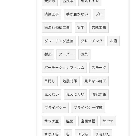
大掃除
古民家
和式トイレ
清掃工事
手が届かない
プロ
雨漏れ修繕工事
折半
営繕工事
グレーチング塗装
グレーチング
お店
製造
スーパー
惣菜
パーテーションフィルム
スモーク
目隠し
地震対策
見えない施工
見えない
見えにくい
防犯対策
プライバシー
プライバシー保護
サウナ室
座面
座面修繕
サウナ
サウナ板
板
ザラ板
ざらいた