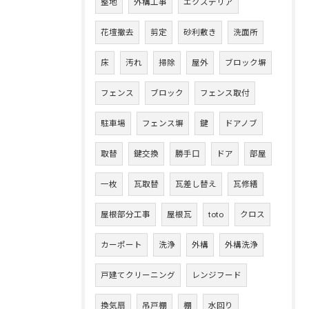
整地
外構工事
エクステリア
花壇撤去
剪定
砂利敷き
洗面所
床
汚れ
掃除
屋外
ブロック塀
フェンス
ブロック
フェンス取付
駐車場
フェンス塀
鍵
ドアノブ
取替
鍵交換
勝手口
ドア
部屋
一枚
瓦取替
瓦差し替え
瓦修繕
屋根部分工事
屋根瓦
toto
クロス
カーポート
洗浄
外構
外構洗浄
戸建てクリーニング
レンジフード
換気扇
吊戸棚
棚
水回り