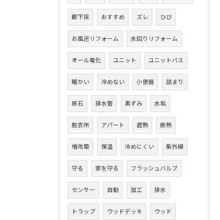
廊下床
おすすめ
ズレ
ひび
お風呂リフォーム
水回りリフォーム
オール電化
ユニット
ユニットバス
暖かい
冷めない
小便器
詰まり
尿石
排水管
黒ずみ
水垢
脱衣所
アパート
遮熱
断熱
増改築
保温
冷めにくい
紫外線
守る
家を守る
フラッシュバルブ
センサー
自動
加工
排水
トラップ
ウッドデッキ
ウッド