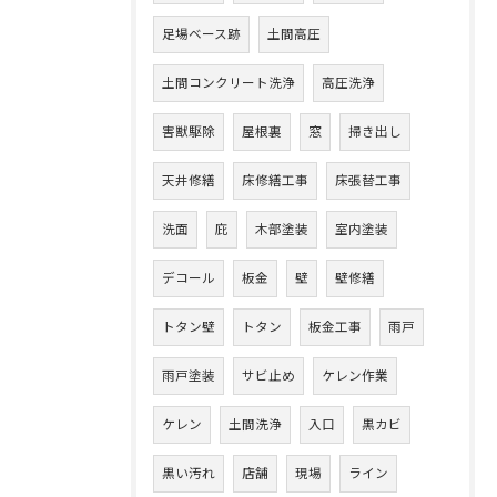
足場ベース跡
土間高圧
土間コンクリート洗浄
高圧洗浄
害獣駆除
屋根裏
窓
掃き出し
天井修繕
床修繕工事
床張替工事
洗面
庇
木部塗装
室内塗装
デコール
板金
壁
壁修繕
トタン壁
トタン
板金工事
雨戸
雨戸塗装
サビ止め
ケレン作業
ケレン
土間洗浄
入口
黒カビ
黒い汚れ
店舗
現場
ライン