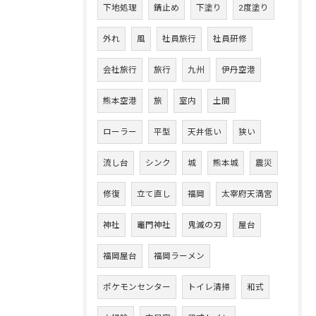
下地処理
錆止め
下塗り
2度塗り
外れ
風
社員旅行
社員研修
会社旅行
旅行
九州
伊丹空港
熊本空港
旅
室内
土間
ローラー
平型
天井低い
狭い
流し台
シンク
城
熊本城
震災
修復
立て直し
福岡
太宰府天満宮
神社
竈門神社
鬼滅の刃
屋台
福岡屋台
福岡ラーメン
ポケモンセンター
トイレ清掃
和式