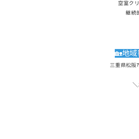
空室ク
継続
🏡地
三重県松阪
＼