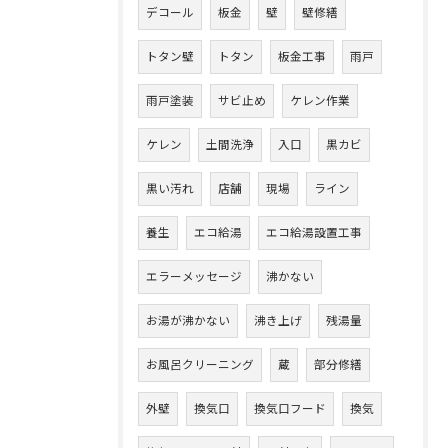
デコール
板金
壁
壁修繕
トタン壁
トタン
板金工事
雨戸
雨戸塗装
サビ止め
ケレン作業
ケレン
土間洗浄
入口
黒カビ
黒い汚れ
店舗
現場
ライン
養生
エコ給湯
エコ給湯設置工事
エラーメッセージ
沸かない
お湯が沸かない
沸き上げ
残湯量
お風呂クリーニング
蔵
部分修繕
外壁
換気口
換気口フード
換気