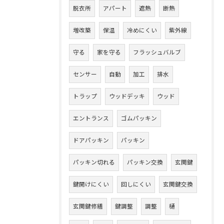
脱衣所
アパート
遮熱
断熱
増改築
保温
冷めにくい
紫外線
守る
家を守る
フラッシュバルブ
センサー
自動
加工
排水
トラップ
ウッドデッキ
ウッド
エントランス
ゴムパッキン
ドアパッキン
パッキン
パッキン切れる
パッキン交換
玄関鍵
鍵開けにくい
回しにくい
玄関鍵交換
玄関鍵修繕
鍵調整
調整
樋