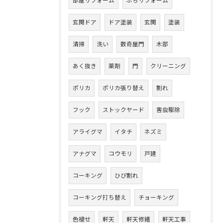
部屋リフォーム
ぷちリフォーム
玄関ドア
ドア塗装
玄関
塗装
清掃
洗い
数奇屋門
木部
あく抜き
薬剤
門
クリーニング
ポリカ
ポリカ張り替え
割れ
フック
ストックヤード
害虫駆除
アライグマ
イタチ
ネズミ
アナグマ
コウモリ
戸建
コーキング
ひび割れ
コーキング打ち替え
チョーキング
色褪せ
軒天
軒天修繕
軒天工事