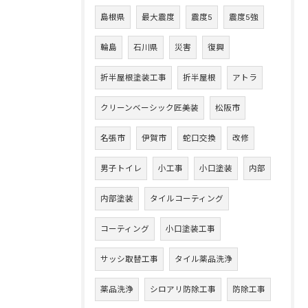
島根県
最大震度
震度5
震度5強
輪島
石川県
災害
復興
折半屋根塗装工事
折半屋根
アトラ
クリーンベーシック匠美装
松阪市
名張市
伊賀市
蛇口交換
改修
男子トイレ
小工事
小口塗装
内部
内部塗装
タイルコーティング
コーティング
小口塗装工事
サッシ取替工事
タイル薬品洗浄
薬品洗浄
シロアリ防除工事
防除工事