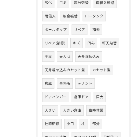
劣化
ゴミ
部分張替
雨侵入経路
雨侵入
板金張替
ロータンク
ボールタップ
リペア
補修
リペア(補修)
キズ
凹み
軒天貼替
平屋
天カセ
天井埋め込み
天井埋め込みカセット型
カセット型
倉庫
事務所
テナント
ドアハンガー
倉庫ドア
巨大
大きい
大きい倉庫
臨時休業
社印研修
小口
柱
部分