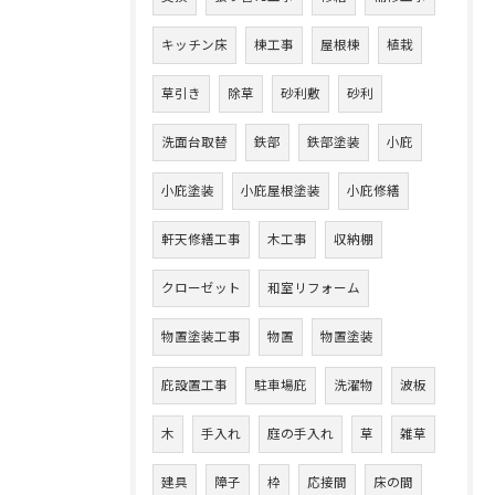
キッチン床
棟工事
屋根棟
植栽
草引き
除草
砂利敷
砂利
洗面台取替
鉄部
鉄部塗装
小庇
小庇塗装
小庇屋根塗装
小庇修繕
軒天修繕工事
木工事
収納棚
クローゼット
和室リフォーム
物置塗装工事
物置
物置塗装
庇設置工事
駐車場庇
洗濯物
波板
木
手入れ
庭の手入れ
草
雑草
建具
障子
枠
応接間
床の間