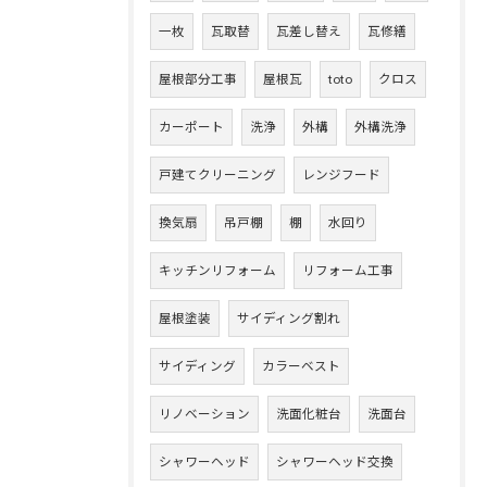
一枚
瓦取替
瓦差し替え
瓦修繕
屋根部分工事
屋根瓦
toto
クロス
カーポート
洗浄
外構
外構洗浄
戸建てクリーニング
レンジフード
換気扇
吊戸棚
棚
水回り
キッチンリフォーム
リフォーム工事
屋根塗装
サイディング割れ
サイディング
カラーベスト
リノベーション
洗面化粧台
洗面台
シャワーヘッド
シャワーヘッド交換