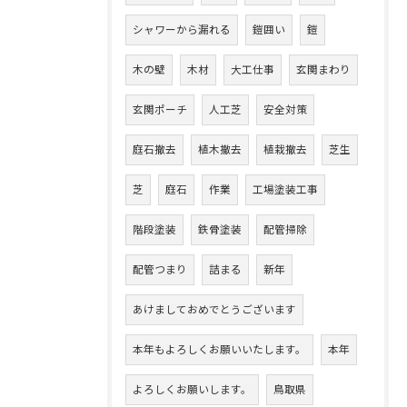
シャワーから漏れる
鎧囲い
鎧
木の壁
木材
大工仕事
玄関まわり
玄関ポーチ
人工芝
安全対策
庭石撤去
植木撤去
植栽撤去
芝生
芝
庭石
作業
工場塗装工事
階段塗装
鉄骨塗装
配管掃除
配管つまり
詰まる
新年
あけましておめでとうございます
本年もよろしくお願いいたします。
本年
よろしくお願いします。
鳥取県