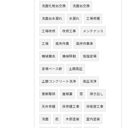
洗面化粧台交換
洗面台交換
洗面台水漏れ
水漏れ
工場修繕
工場改修
改修工事
メンテナンス
工場
高所作業
高所作業車
機械撤去
機械移動
仮設足場
足場ベース跡
土間高圧
土間コンクリート洗浄
高圧洗浄
害獣駆除
屋根裏
窓
掃き出し
天井修繕
床修繕工事
床張替工事
洗面
庇
木部塗装
室内塗装