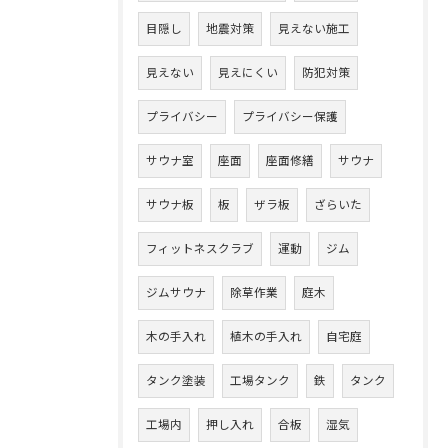
目隠し
地震対策
見えない施工
見えない
見えにくい
防犯対策
プライバシー
プライバシー保護
サウナ室
座面
座面修繕
サウナ
サウナ板
板
ザラ板
ざらいた
フィットネスクラブ
運動
ジム
ジムサウナ
除草作業
庭木
木の手入れ
植木の手入れ
自宅庭
タンク塗装
工場タンク
鉄
タンク
工場内
押し入れ
合板
湿気