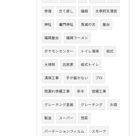
修復
立て直し
福岡
太宰府天満宮
神社
竈門神社
鬼滅の刃
屋台
福岡屋台
福岡ラーメン
ポケモンセンター
トイレ清掃
和式
大掃除
古民家
和式トイレ
清掃工事
手が届かない
プロ
雨漏れ修繕工事
折半
営繕工事
グレーチング塗装
グレーチング
お店
製造
スーパー
惣菜
パーテーションフィルム
スモーク