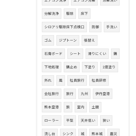
エアコン洗浄
エアコン分解
分解洗い
分解洗浄
駆除
床下
シロアリ駆除床下点検口
防御
手洗い
ゴム
ジプトーン
張替え
石膏ボード
シート
滑りにくい
錆
下地処理
錆止め
下塗り
2度塗り
外れ
風
社員旅行
社員研修
会社旅行
旅行
九州
伊丹空港
熊本空港
旅
室内
土間
ローラー
平型
天井低い
狭い
流し台
シンク
城
熊本城
震災