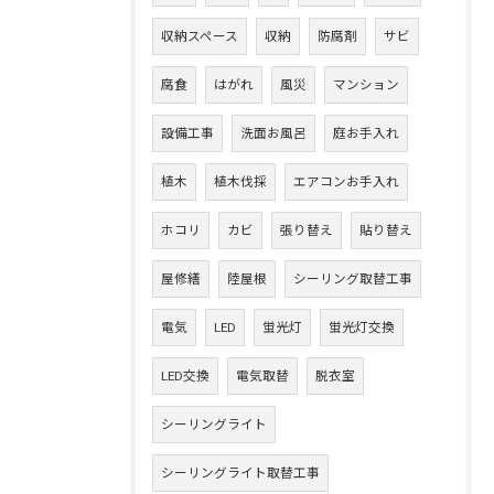
収納スペース
収納
防腐剤
サビ
腐食
はがれ
風災
マンション
設備工事
洗面お風呂
庭お手入れ
植木
植木伐採
エアコンお手入れ
ホコリ
カビ
張り替え
貼り替え
屋修繕
陸屋根
シーリング取替工事
電気
LED
蛍光灯
蛍光灯交換
LED交換
電気取替
脱衣室
シーリングライト
シーリングライト取替工事