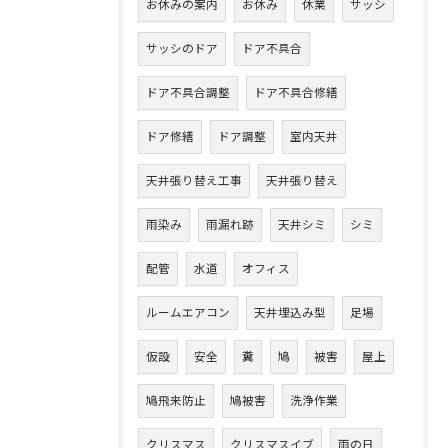
お休みの案内
お休み
休業
サッシ
サッシのドア
ドア不具合
ドア不具合調整
ドア不具合修繕
ドア修繕
ドア調整
室内天井
天井張り替え工事
天井張り替え
雨染み
雨漏れ跡
天井シミ
シミ
配管
水道
オフィス
ルームエアコン
天井埋込み型
足場
仮設
安全
糞
鳩
被害
屋上
鳩飛来防止
鳩被害
洗浄作業
クリスマス
クリスマスイブ
雨の日