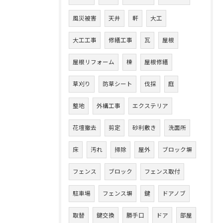
風災被害
天井
軒
大工
大工工事
修繕工事
瓦
屋根
屋根リフォーム
棟
屋根修繕
草刈り
防草シート
伐採
庭
整地
外構工事
エクステリア
花壇撤去
剪定
砂利敷き
洗面所
床
汚れ
掃除
屋外
ブロック塀
フェンス
ブロック
フェンス取付
駐車場
フェンス塀
鍵
ドアノブ
取替
鍵交換
勝手口
ドア
部屋