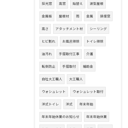
採光窓
高窓
貼替え
波型屋根
金属板
屋根材
雨
金属
排煙窓
高さ
アタッチメント材
シーリング
ヒビ割れ
お風呂掃除
トイレ掃除
油汚れ
手摺取付工事
介護
転倒防止
手摺取付
補助金
自社大工職人
大工職人
ウォシュレット
ウォシュレット取付
洋式トイレ
洋式
年末年始
年末年始休業のお知らせ
年末年始休業