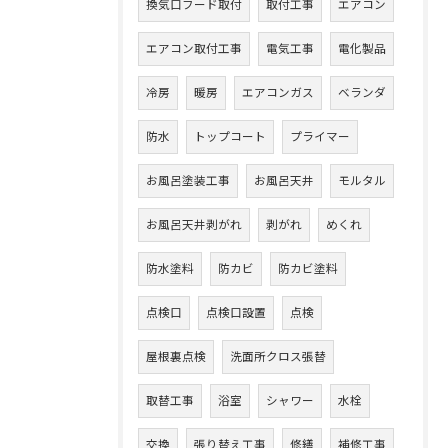
換気口フード取付
取付工事
エアコン
エアコン取付工事
電気工事
電化製品
冷房
暖房
エアコンガス
ベランダ
防水
トップコート
プライマー
お風呂塗装工事
お風呂天井
モルタル
お風呂天井剥がれ
剥がれ
めくれ
防水塗料
防カビ
防カビ塗料
点検口
点検口設置
点検
屋根裏点検
洗面所クロス張替
取替工事
浴室
シャワー
水栓
交換
張り替え工事
修繕
補修工事