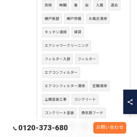
防除
時期
春
虫
入居
退去
網戸張替
網戸修繕
お風呂清掃
キッチン清掃
賃貸
エアシャワークリーニング
フィルター入替
フィルター
エアコンフィルター
エアコンフィルター清掃
定期清掃
土間塗装工事
コンクリート
コンクリート塗装
換気扇フード
0120-373-680
入替工事
県営
市営
お問い合わせ