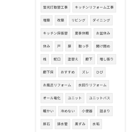
蛍光灯取替工事
キッチンリフォーム工事
増築
改築
リビング
ダイニング
キッチン床張替
夏季休暇
お盆休み
休み
戸
扉
取っ手
開け閉め
桟
蛇口
塗替え
廊下
増し張り
廊下床
おすすめ
ズレ
ひび
お風呂リフォーム
水回りリフォーム
オール電化
ユニット
ユニットバス
暖かい
冷めない
小便器
詰まり
尿石
排水管
黒ずみ
水垢