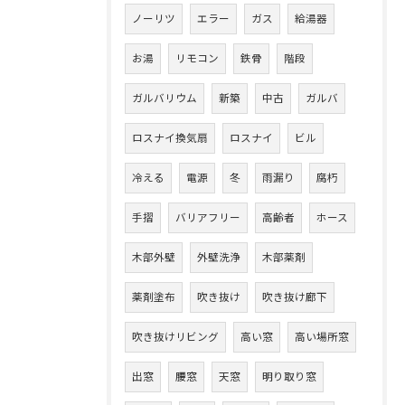
ノーリツ
エラー
ガス
給湯器
お湯
リモコン
鉄骨
階段
ガルバリウム
新築
中古
ガルバ
ロスナイ換気扇
ロスナイ
ビル
冷える
電源
冬
雨漏り
腐朽
手摺
バリアフリー
高齢者
ホース
木部外壁
外壁洗浄
木部薬剤
薬剤塗布
吹き抜け
吹き抜け廊下
吹き抜けリビング
高い窓
高い場所窓
出窓
腰窓
天窓
明り取り窓