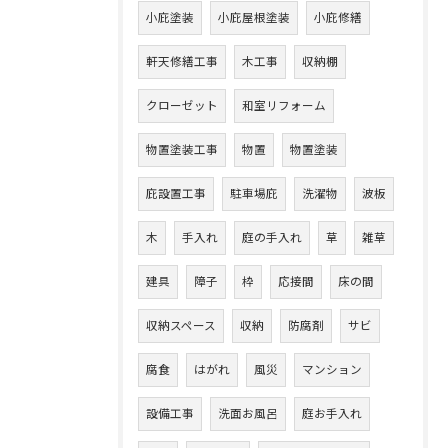
小庇塗装
小庇屋根塗装
小庇修繕
軒天修繕工事
木工事
収納棚
クローゼット
和室リフォーム
物置塗装工事
物置
物置塗装
庇設置工事
駐車場庇
洗濯物
波板
木
手入れ
庭の手入れ
草
雑草
建具
障子
枠
応接間
床の間
収納スペース
収納
防腐剤
サビ
腐食
はがれ
風災
マンション
設備工事
洗面お風呂
庭お手入れ