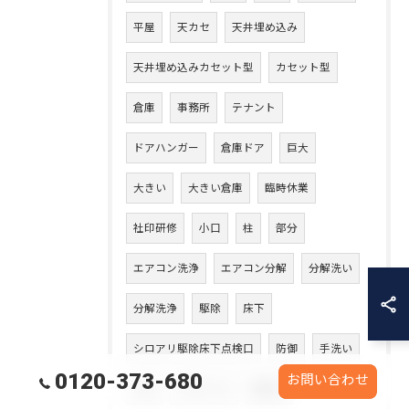
平屋
天カセ
天井埋め込み
天井埋め込みカセット型
カセット型
倉庫
事務所
テナント
ドアハンガー
倉庫ドア
巨大
大きい
大きい倉庫
臨時休業
社印研修
小口
柱
部分
エアコン洗浄
エアコン分解
分解洗い
分解洗浄
駆除
床下
シロアリ駆除床下点検口
防御
手洗い
0120-373-680
お問い合わせ
ゴム
ジプトーン
張替え