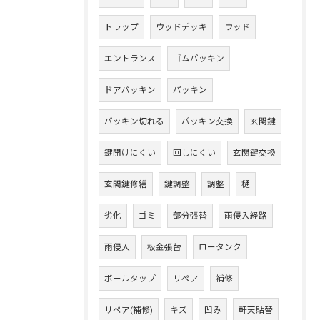
トラップ
ウッドデッキ
ウッド
エントランス
ゴムパッキン
ドアパッキン
パッキン
パッキン切れる
パッキン交換
玄関鍵
鍵開けにくい
回しにくい
玄関鍵交換
玄関鍵修繕
鍵調整
調整
樋
劣化
ゴミ
部分張替
雨侵入経路
雨侵入
板金張替
ロータンク
ボールタップ
リペア
補修
リペア(補修)
キズ
凹み
軒天貼替