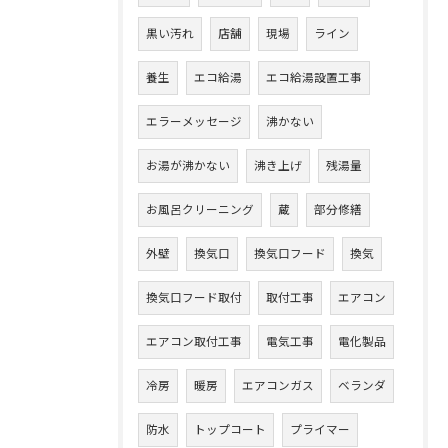
黒い汚れ
店舗
現場
ライン
養生
エコ給湯
エコ給湯設置工事
エラーメッセージ
沸かない
お湯が沸かない
沸き上げ
残湯量
お風呂クリーニング
蔵
部分修繕
外壁
換気口
換気口フード
換気
換気口フード取付
取付工事
エアコン
エアコン取付工事
電気工事
電化製品
冷房
暖房
エアコンガス
ベランダ
防水
トップコート
プライマー