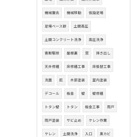
機械撤去
機械移動
仮設足場
足場ベース跡
土間高圧
土間コンクリート洗浄
高圧洗浄
害獣駆除
屋根裏
窓
掃き出し
天井修繕
床修繕工事
床張替工事
洗面
庇
木部塗装
室内塗装
デコール
板金
壁
壁修繕
トタン壁
トタン
板金工事
雨戸
雨戸塗装
サビ止め
ケレン作業
ケレン
土間洗浄
入口
黒カビ