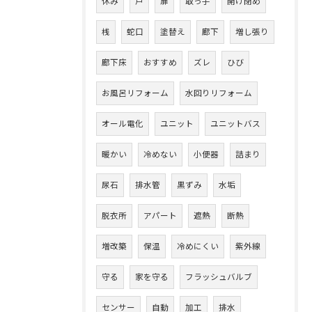
休み
戸
扉
取っ手
開け閉め
桟
蛇口
塗替え
廊下
増し張り
廊下床
おすすめ
ズレ
ひび
お風呂リフォーム
水回りリフォーム
オール電化
ユニット
ユニットバス
暖かい
冷めない
小便器
詰まり
尿石
排水管
黒ずみ
水垢
脱衣所
アパート
遮熱
断熱
増改築
保温
冷めにくい
紫外線
守る
家を守る
フラッシュバルブ
センサー
自動
加工
排水