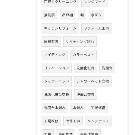
戸建てクリーニング
レンジフード
換気扇
吊戸棚
棚
水回り
キッチンリフォーム
リフォーム工事
屋根塗装
サイディング割れ
サイディング
カラーベスト
リノベーション
洗面化粧台
洗面台
シャワーヘッド
シャワーヘッド交換
洗面化粧台交換
洗面台交換
洗面台水漏れ
水漏れ
工場修繕
工場改修
改修工事
メンテナンス
工場
高所作業
高所作業車