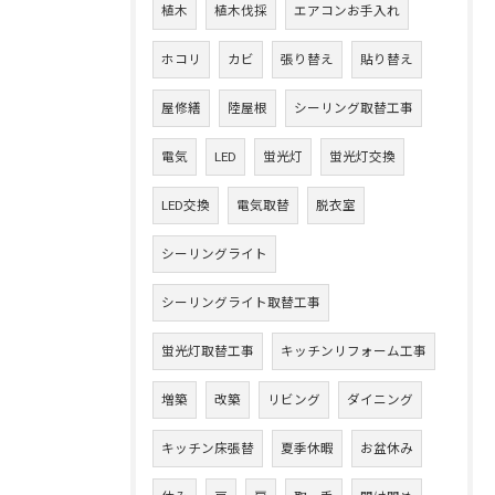
植木
植木伐採
エアコンお手入れ
ホコリ
カビ
張り替え
貼り替え
屋修繕
陸屋根
シーリング取替工事
電気
LED
蛍光灯
蛍光灯交換
LED交換
電気取替
脱衣室
シーリングライト
シーリングライト取替工事
蛍光灯取替工事
キッチンリフォーム工事
増築
改築
リビング
ダイニング
キッチン床張替
夏季休暇
お盆休み