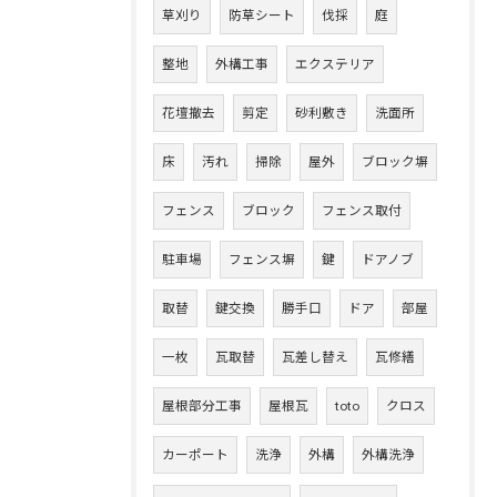
草刈り
防草シート
伐採
庭
整地
外構工事
エクステリア
花壇撤去
剪定
砂利敷き
洗面所
床
汚れ
掃除
屋外
ブロック塀
フェンス
ブロック
フェンス取付
駐車場
フェンス塀
鍵
ドアノブ
取替
鍵交換
勝手口
ドア
部屋
一枚
瓦取替
瓦差し替え
瓦修繕
屋根部分工事
屋根瓦
toto
クロス
カーポート
洗浄
外構
外構洗浄