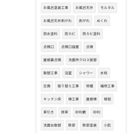
お風呂塗装工事
お風呂天井
モルタル
お風呂天井剥がれ
剥がれ
めくれ
防水塗料
防カビ
防カビ塗料
点検口
点検口設置
点検
屋根裏点検
洗面所クロス張替
取替工事
浴室
シャワー
水栓
交換
張り替え工事
修繕
補修工事
キッチン床
棟工事
屋根棟
植栽
草引き
除草
砂利敷
砂利
洗面台取替
鉄部
鉄部塗装
小庇