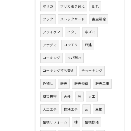
ポリカ
ポリカ張り替え
割れ
フック
ストックヤード
害虫駆除
アライグマ
イタチ
ネズミ
アナグマ
コウモリ
戸建
コーキング
ひび割れ
コーキング打ち替え
チョーキング
色褪せ
軒天
軒天修繕
軒天工事
風災被害
天井
軒
大工
大工工事
修繕工事
瓦
屋根
屋根リフォーム
棟
屋根修繕