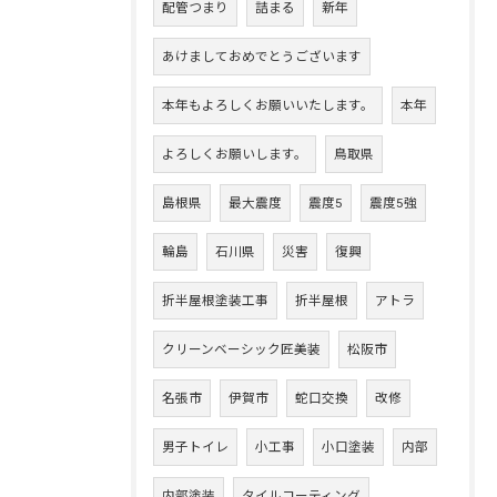
配管つまり
詰まる
新年
あけましておめでとうございます
本年もよろしくお願いいたします。
本年
よろしくお願いします。
鳥取県
島根県
最大震度
震度5
震度5強
輪島
石川県
災害
復興
折半屋根塗装工事
折半屋根
アトラ
クリーンベーシック匠美装
松阪市
名張市
伊賀市
蛇口交換
改修
男子トイレ
小工事
小口塗装
内部
内部塗装
タイルコーティング