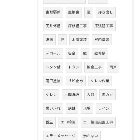
害獣駆除
屋根裏
窓
掃き出し
天井修繕
床修繕工事
床張替工事
洗面
庇
木部塗装
室内塗装
デコール
板金
壁
壁修繕
トタン壁
トタン
板金工事
雨戸
雨戸塗装
サビ止め
ケレン作業
ケレン
土間洗浄
入口
黒カビ
黒い汚れ
店舗
現場
ライン
養生
エコ給湯
エコ給湯設置工事
エラーメッセージ
沸かない