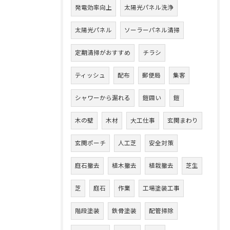
発電効率向上
太陽光パネル洗浄
太陽光パネル
ソーラーパネル清掃
定期清掃がおすすめ
チラシ
ティッシュ
配布
郵便局
集客
シャワーから漏れる
鎧囲い
鎧
木の壁
木材
大工仕事
玄関まわり
玄関ポーチ
人工芝
安全対策
庭石撤去
植木撤去
植栽撤去
芝生
芝
庭石
作業
工場塗装工事
階段塗装
鉄骨塗装
配管掃除