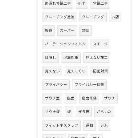
雨漏れ修繕工事
折半
営繕工事
グレーチング塗装
グレーチング
お店
製造
スーパー
惣菜
パーテーションフィルム
スモーク
目隠し
地震対策
見えない施工
見えない
見えにくい
防犯対策
プライバシー
プライバシー保護
サウナ室
座面
座面修繕
サウナ
サウナ板
板
ザラ板
ざらいた
フィットネスクラブ
運動
ジム