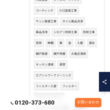
コーティング
小口塗装工事
サッシ取替工事
タイル薬品洗浄
薬品洗浄
シロアリ防除工事
防除工事
防除
時期
春
虫
入居
退去
網戸張替
網戸修繕
お風呂清掃
キッチン清掃
賃貸
エアシャワークリーニング
フィルター入替
フィルター
エアコンフィルター
0120-373-680
お問い合わせ
エアコンフィルター清掃
定期清掃