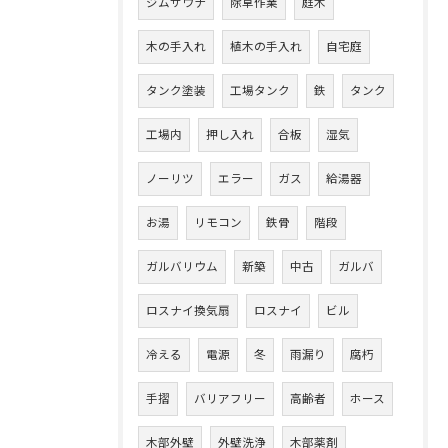
ジムサウナ
除草作業
庭木
木の手入れ
植木の手入れ
自宅庭
タンク塗装
工場タンク
鉄
タンク
工場内
押し入れ
合板
湿気
ノーリツ
エラー
ガス
給湯器
お湯
リモコン
鉄骨
階段
ガルバリウム
新築
中古
ガルバ
ロスナイ換気扇
ロスナイ
ビル
冷える
電源
冬
雨漏り
腐朽
手摺
バリアフリー
高齢者
ホース
木部外壁
外壁洗浄
木部薬剤