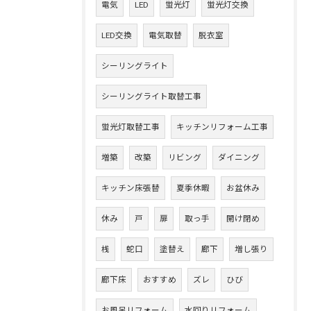
電気
LED
蛍光灯
蛍光灯交換
LED交換
電気取替
脱衣室
シーリングライト
シーリングライト取替工事
蛍光灯取替工事
キッチンリフォーム工事
増築
改築
リビング
ダイニング
キッチン床張替
夏季休暇
お盆休み
休み
戸
扉
取っ手
開け閉め
桟
蛇口
塗替え
廊下
増し張り
廊下床
おすすめ
ズレ
ひび
お風呂リフォーム
水回りリフォーム