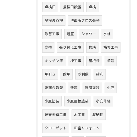
点検口
点検口設置
点検
屋根裏点検
洗面所クロス張替
取替工事
浴室
シャワー
水栓
交換
張り替え工事
修繕
補修工事
キッチン床
棟工事
屋根棟
植栽
草引き
除草
砂利敷
砂利
洗面台取替
鉄部
鉄部塗装
小庇
小庇塗装
小庇屋根塗装
小庇修繕
軒天修繕工事
木工事
収納棚
クローゼット
和室リフォーム