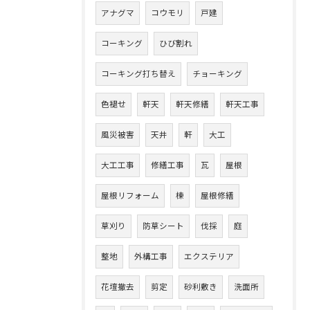
アナグマ
コウモリ
戸建
コーキング
ひび割れ
コーキング打ち替え
チョーキング
色褪せ
軒天
軒天修繕
軒天工事
風災被害
天井
軒
大工
大工工事
修繕工事
瓦
屋根
屋根リフォーム
棟
屋根修繕
草刈り
防草シート
伐採
庭
整地
外構工事
エクステリア
花壇撤去
剪定
砂利敷き
洗面所