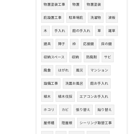
物置塗装工事
物置
物置塗装
庇設置工事
駐車場庇
洗濯物
波板
木
手入れ
庭の手入れ
草
雑草
建具
障子
枠
応接間
床の間
収納スペース
収納
防腐剤
サビ
腐食
はがれ
風災
マンション
設備工事
洗面お風呂
庭お手入れ
植木
植木伐採
エアコンお手入れ
ホコリ
カビ
張り替え
貼り替え
屋修繕
陸屋根
シーリング取替工事