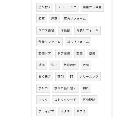
塗り替え
フローリング
和室から洋室
和室
洋室
室内リフォーム
クロス張替
床張替
内装リフォーム
部屋リフォーム
ぷちリフォーム
玄関ドア
ドア塗装
玄関
塗装
清掃
洗い
数奇屋門
木部
あく抜き
薬剤
門
クリーニング
ポリカ
ポリカ張り替え
割れ
フック
ストックヤード
害虫駆除
アライグマ
イタチ
ネズミ