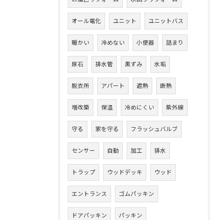
オール電化
ユニット
ユニットバス
暖かい
冷めない
小便器
詰まり
尿石
排水管
黒ずみ
水垢
脱衣所
アパート
遮熱
断熱
増改築
保温
冷めにくい
紫外線
守る
家を守る
フラッシュバルブ
センサー
自動
加工
排水
トラップ
ウッドデッキ
ウッド
エントランス
ゴムパッキン
ドアパッキン
パッキン