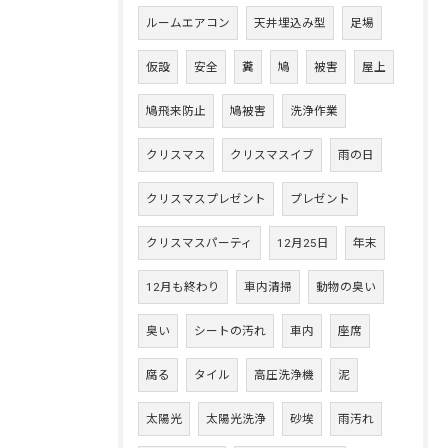
ルームエアコン
天井埋込み型
足場
仮設
安全
糞
鳩
被害
屋上
鳩飛来防止
鳩被害
洗浄作業
クリスマス
クリスマスイブ
雨の日
クリスマスプレゼント
プレゼント
クリスマスパーティ
12月25日
年末
12月も終わり
車内清掃
動物の臭い
臭い
シートの汚れ
車内
座席
腐る
タイル
高圧洗浄機
泥
太陽光
太陽光洗浄
砂埃
雨汚れ