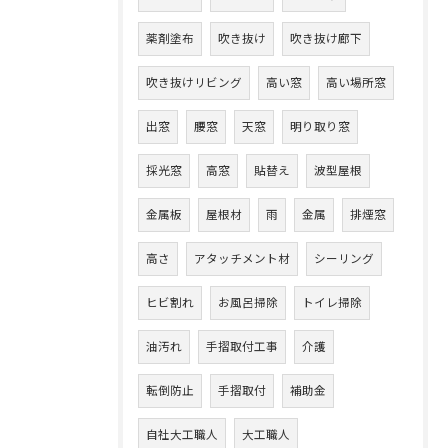
薬剤塗布
吹き抜け
吹き抜け廊下
吹き抜けリビング
高い窓
高い場所窓
出窓
腰窓
天窓
明り取り窓
採光窓
高窓
貼替え
波型屋根
金属板
屋根材
雨
金属
排煙窓
高さ
アタッチメント材
シーリング
ヒビ割れ
お風呂掃除
トイレ掃除
油汚れ
手摺取付工事
介護
転倒防止
手摺取付
補助金
自社大工職人
大工職人