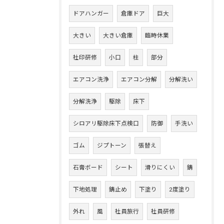
ドアハンガー
倉庫ドア
巨大
大きい
大きい倉庫
臨時休業
社印研修
小口
柱
部分
エアコン洗浄
エアコン分解
分解洗い
分解洗浄
駆除
床下
シロアリ駆除床下点検口
防御
手洗い
ゴム
ジプトーン
張替え
石膏ボード
シート
滑りにくい
錆
下地処理
錆止め
下塗り
2度塗り
外れ
風
社員旅行
社員研修