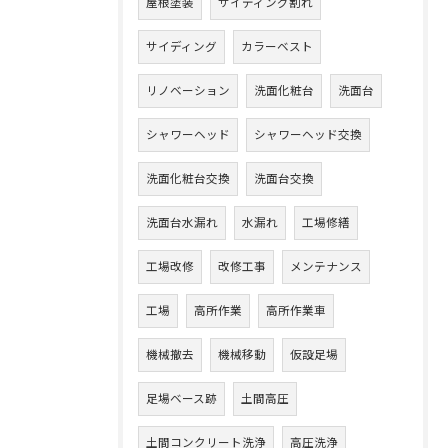
屋根塗装
サイディング割れ
サイディング
カラーベスト
リノベーション
洗面化粧台
洗面台
シャワーヘッド
シャワーヘッド交換
洗面化粧台交換
洗面台交換
洗面台水漏れ
水漏れ
工場修繕
工場改修
改修工事
メンテナンス
工場
高所作業
高所作業車
機械撤去
機械移動
仮設足場
足場ベース跡
土間高圧
土間コンクリート洗浄
高圧洗浄