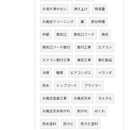
お湯が沸かない
沸き上げ
残湯量
お風呂クリーニング
蔵
部分修繕
外壁
換気口
換気口フード
換気
換気口フード取付
取付工事
エアコン
エアコン取付工事
電気工事
電化製品
冷房
暖房
エアコンガス
ベランダ
防水
トップコート
プライマー
お風呂塗装工事
お風呂天井
モルタル
お風呂天井剥がれ
剥がれ
めくれ
防水塗料
防カビ
防カビ塗料