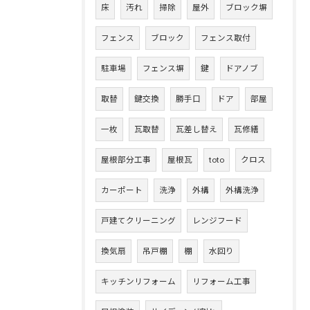
床
汚れ
掃除
屋外
ブロック塀
フェンス
ブロック
フェンス取付
駐車場
フェンス塀
鍵
ドアノブ
取替
鍵交換
勝手口
ドア
部屋
一枚
瓦取替
瓦差し替え
瓦修繕
屋根部分工事
屋根瓦
toto
クロス
カーポート
洗浄
外構
外構洗浄
戸建てクリーニング
レンジフード
換気扇
吊戸棚
棚
水回り
キッチンリフォーム
リフォーム工事