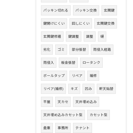
パッキン切れる
パッキン交換
玄関鍵
鍵開けにくい
回しにくい
玄関鍵交換
玄関鍵修繕
鍵調整
調整
樋
劣化
ゴミ
部分張替
雨侵入経路
雨侵入
板金張替
ロータンク
ボールタップ
リペア
補修
リペア(補修)
キズ
凹み
軒天貼替
平屋
天カセ
天井埋め込み
天井埋め込みカセット型
カセット型
倉庫
事務所
テナント