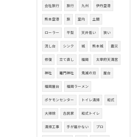
会社旅行
旅行
九州
伊丹空港
熊本空港
旅
室内
土間
ローラー
平型
天井低い
狭い
流し台
シンク
城
熊本城
震災
修復
立て直し
福岡
太宰府天満宮
神社
竈門神社
鬼滅の刃
屋台
福岡屋台
福岡ラーメン
ポケモンセンター
トイレ清掃
和式
大掃除
古民家
和式トイレ
清掃工事
手が届かない
プロ