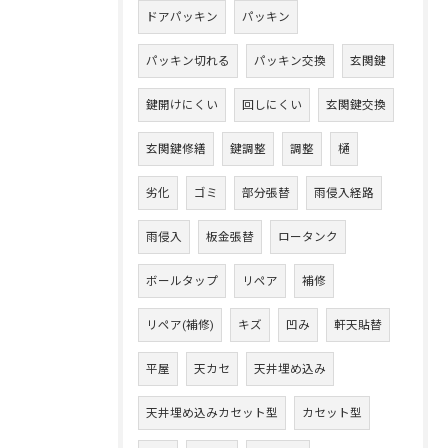
ドアパッキン
パッキン
パッキン切れる
パッキン交換
玄関鍵
鍵開けにくい
回しにくい
玄関鍵交換
玄関鍵修繕
鍵調整
調整
樋
劣化
ゴミ
部分張替
雨侵入経路
雨侵入
板金張替
ロータンク
ボールタップ
リペア
補修
リペア(補修)
キズ
凹み
軒天貼替
平屋
天カセ
天井埋め込み
天井埋め込みカセット型
カセット型