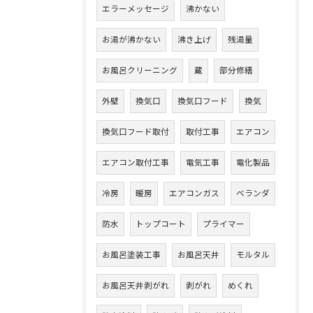
エラーメッセージ
沸かない
お湯が沸かない
沸き上げ
残湯量
お風呂クリーニング
蔵
部分修繕
外壁
換気口
換気口フード
換気
換気口フード取付
取付工事
エアコン
エアコン取付工事
電気工事
電化製品
冷房
暖房
エアコンガス
ベランダ
防水
トップコート
プライマー
お風呂塗装工事
お風呂天井
モルタル
お風呂天井剥がれ
剥がれ
めくれ