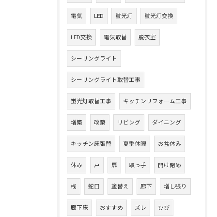
電気
LED
蛍光灯
蛍光灯交換
LED交換
電気取替
脱衣室
シーリングライト
シーリングライト取替工事
蛍光灯取替工事
キッチンリフォーム工事
増築
改築
リビング
ダイニング
キッチン床張替
夏季休暇
お盆休み
休み
戸
扉
取っ手
開け閉め
桟
蛇口
塗替え
廊下
増し張り
廊下床
おすすめ
ズレ
ひび