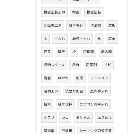
物置塗装工事
物置
物置塗装
庇設置工事
駐車場庇
洗濯物
波板
木
手入れ
庭の手入れ
草
雑草
建具
障子
枠
応接間
床の間
収納スペース
収納
防腐剤
サビ
腐食
はがれ
風災
マンション
設備工事
洗面お風呂
庭お手入れ
植木
植木伐採
エアコンお手入れ
ホコリ
カビ
張り替え
貼り替え
屋修繕
陸屋根
シーリング取替工事