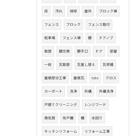
床
汚れ
掃除
屋外
ブロック塀
フェンス
ブロック
フェンス取付
駐車場
フェンス塀
鍵
ドアノブ
取替
鍵交換
勝手口
ドア
部屋
一枚
瓦取替
瓦差し替え
瓦修繕
屋根部分工事
屋根瓦
toto
クロス
カーポート
洗浄
外構
外構洗浄
戸建てクリーニング
レンジフード
換気扇
吊戸棚
棚
水回り
キッチンリフォーム
リフォーム工事