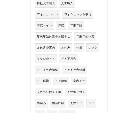
自社大工職人
大工職人
ウォシュレット
ウォシュレット取付
洋式トイレ
洋式
年末年始
年末年始休業のお知らせ
年末年始休業
お休みの案内
お休み
休業
サッシ
サッシのドア
ドア不具合
ドア不具合調整
ドア不具合修繕
ドア修繕
ドア調整
室内天井
天井張り替え工事
天井張り替え
雨染み
雨漏れ跡
天井シミ
シミ