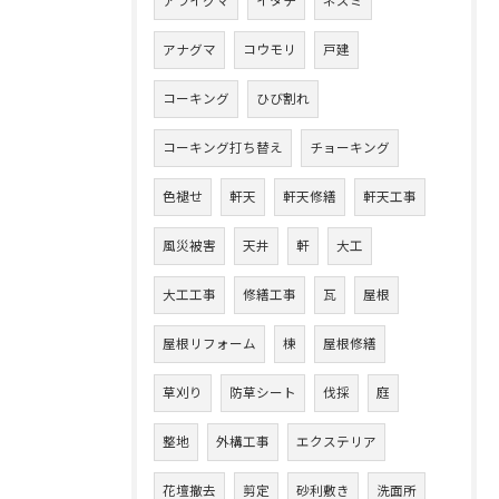
アライグマ
イタチ
ネズミ
アナグマ
コウモリ
戸建
コーキング
ひび割れ
コーキング打ち替え
チョーキング
色褪せ
軒天
軒天修繕
軒天工事
風災被害
天井
軒
大工
大工工事
修繕工事
瓦
屋根
屋根リフォーム
棟
屋根修繕
草刈り
防草シート
伐採
庭
整地
外構工事
エクステリア
花壇撤去
剪定
砂利敷き
洗面所