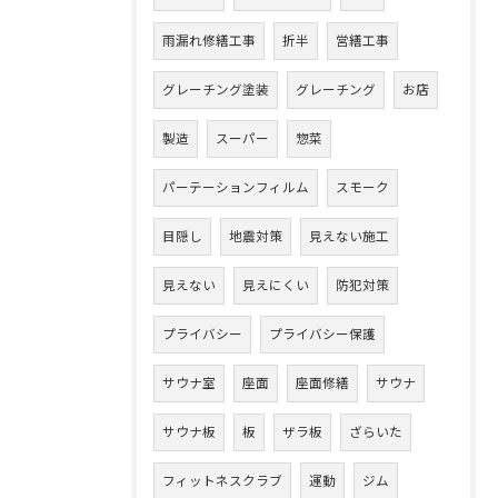
雨漏れ修繕工事
折半
営繕工事
グレーチング塗装
グレーチング
お店
製造
スーパー
惣菜
パーテーションフィルム
スモーク
目隠し
地震対策
見えない施工
見えない
見えにくい
防犯対策
プライバシー
プライバシー保護
サウナ室
座面
座面修繕
サウナ
サウナ板
板
ザラ板
ざらいた
フィットネスクラブ
運動
ジム