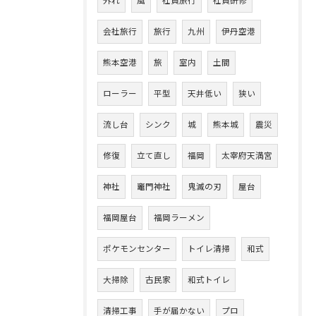
外れ
風
社員旅行
社員研修
会社旅行
旅行
九州
伊丹空港
熊本空港
旅
室内
土間
ローラー
平型
天井低い
狭い
流し台
シンク
城
熊本城
震災
修復
立て直し
福岡
太宰府天満宮
神社
竈門神社
鬼滅の刃
屋台
福岡屋台
福岡ラーメン
ポケモンセンター
トイレ清掃
和式
大掃除
古民家
和式トイレ
清掃工事
手が届かない
プロ