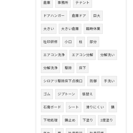
倉庫
事務所
テナント
ドアハンガー
倉庫ドア
巨大
大きい
大きい倉庫
臨時休業
社印研修
小口
柱
部分
エアコン洗浄
エアコン分解
分解洗い
分解洗浄
駆除
床下
シロアリ駆除床下点検口
防御
手洗い
ゴム
ジプトーン
張替え
石膏ボード
シート
滑りにくい
錆
下地処理
錆止め
下塗り
2度塗り