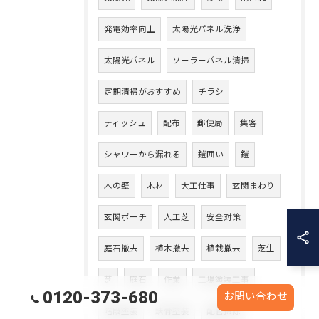
発電効率向上
太陽光パネル洗浄
太陽光パネル
ソーラーパネル清掃
定期清掃がおすすめ
チラシ
ティッシュ
配布
郵便局
集客
シャワーから漏れる
鎧囲い
鎧
木の壁
木材
大工仕事
玄関まわり
玄関ポーチ
人工芝
安全対策
庭石撤去
植木撤去
植栽撤去
芝生
芝
庭石
作業
工場塗装工事
0120-373-680
お問い合わせ
階段塗装
鉄骨塗装
配管掃除