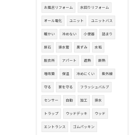
お風呂リフォーム
水回りリフォーム
オール電化
ユニット
ユニットバス
暖かい
冷めない
小便器
詰まり
尿石
排水管
黒ずみ
水垢
脱衣所
アパート
遮熱
断熱
増改築
保温
冷めにくい
紫外線
守る
家を守る
フラッシュバルブ
センサー
自動
加工
排水
トラップ
ウッドデッキ
ウッド
エントランス
ゴムパッキン