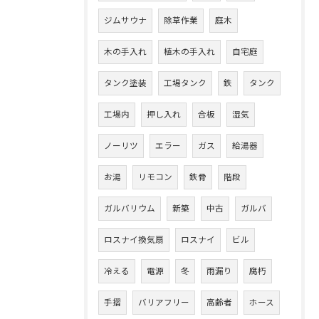
ジムサウナ
除草作業
庭木
木の手入れ
植木の手入れ
自宅庭
タンク塗装
工場タンク
鉄
タンク
工場内
押し入れ
合板
湿気
ノーリツ
エラー
ガス
給湯器
お湯
リモコン
鉄骨
階段
ガルバリウム
新築
中古
ガルバ
ロスナイ換気扇
ロスナイ
ビル
冷える
電源
冬
雨漏り
腐朽
手摺
バリアフリー
高齢者
ホース