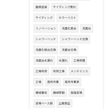
屋根塗装
サイディング割れ
サイディング
カラーベスト
リノベーション
洗面化粧台
洗面台
シャワーヘッド
シャワーヘッド交換
洗面化粧台交換
洗面台交換
洗面台水漏れ
水漏れ
工場修繕
工場改修
改修工事
メンテナンス
工場
高所作業
高所作業車
機械撤去
機械移動
仮設足場
足場ベース跡
土間高圧