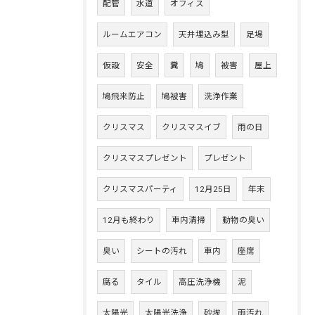
配管
水道
オフィス
ルームエアコン
天井埋込み型
足場
仮設
安全
糞
鳩
被害
屋上
鳩飛来防止
鳩被害
洗浄作業
クリスマス
クリスマスイブ
雨の日
クリスマスプレゼント
プレゼント
クリスマスパーティ
12月25日
年末
12月も終わり
車内清掃
動物の臭い
臭い
シートの汚れ
車内
座席
腐る
タイル
高圧洗浄機
泥
太陽光
太陽光洗浄
砂埃
雨汚れ