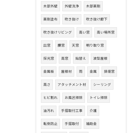
木部外壁
外壁洗浄
木部薬剤
薬剤塗布
吹き抜け
吹き抜け廊下
吹き抜けリビング
高い窓
高い場所窓
出窓
腰窓
天窓
明り取り窓
採光窓
高窓
貼替え
波型屋根
金属板
屋根材
雨
金属
排煙窓
高さ
アタッチメント材
シーリング
ヒビ割れ
お風呂掃除
トイレ掃除
油汚れ
手摺取付工事
介護
転倒防止
手摺取付
補助金