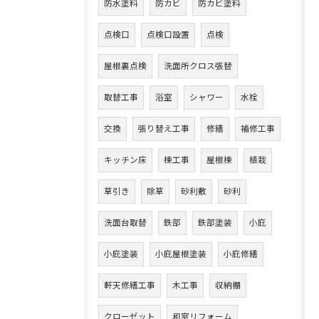
防水塗料
防カビ
防カビ塗料
点検口
点検口設置
点検
屋根裏点検
洗面所クロス張替
取替工事
浴室
シャワー
水栓
交換
張り替え工事
修繕
補修工事
キッチン床
棟工事
屋根棟
植栽
草引き
除草
砂利敷
砂利
洗面台取替
鉄部
鉄部塗装
小庇
小庇塗装
小庇屋根塗装
小庇修繕
軒天修繕工事
木工事
収納棚
クローゼット
和室リフォーム