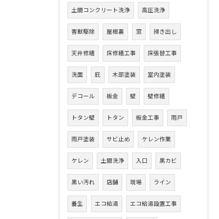
土間コンクリート洗浄
高圧洗浄
害獣駆除
屋根裏
窓
掃き出し
天井修繕
床修繕工事
床張替工事
洗面
庇
木部塗装
室内塗装
デコール
板金
壁
壁修繕
トタン壁
トタン
板金工事
雨戸
雨戸塗装
サビ止め
ケレン作業
ケレン
土間洗浄
入口
黒カビ
黒い汚れ
店舗
現場
ライン
養生
エコ給湯
エコ給湯設置工事