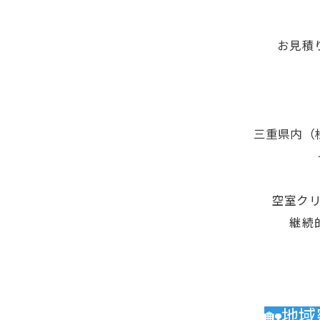
お見積
三重県内（
空室ク
継続
🏡地