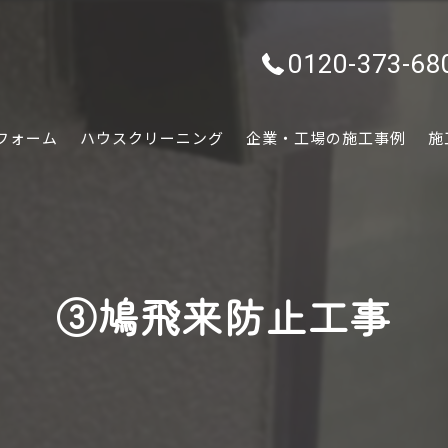
0120-373-68
フォーム
ハウスクリーニング
企業・工場の施工事例
施
水回り
内装
③鳩飛来防止工事
外装
ぷちリフォーム
外構・エクステリア
害虫害獣駆除