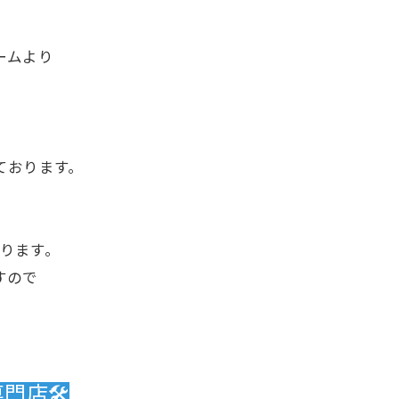
ームより
ております。
。
ります。
すので
店🛠️