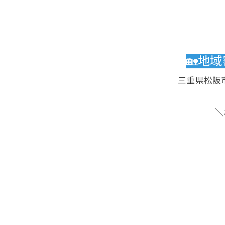
🏡地
三重県松阪
＼