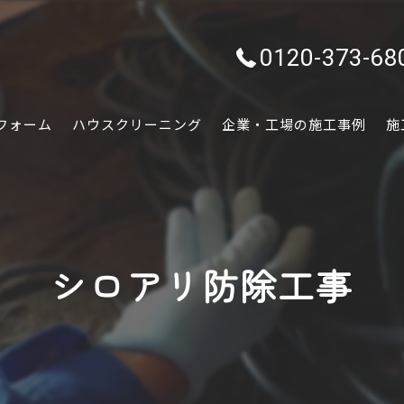
0120-373-68
フォーム
ハウスクリーニング
企業・工場の施工事例
施
水回り
内装
シロアリ防除工事
外装
ぷちリフォーム
外構・エクステリア
害虫害獣駆除