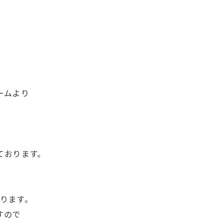
ームより
ております。
。
ります。
すので