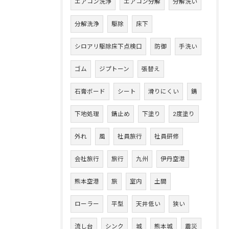
エアコン洗浄
エアコン分解
分解洗い
分解洗浄
駆除
床下
シロアリ駆除床下点検口
防御
手洗い
ゴム
ジプトーン
張替え
石膏ボード
シート
滑りにくい
錆
下地処理
錆止め
下塗り
2度塗り
外れ
風
社員旅行
社員研修
会社旅行
旅行
九州
伊丹空港
熊本空港
旅
室内
土間
ローラー
平型
天井低い
狭い
流し台
シンク
城
熊本城
震災