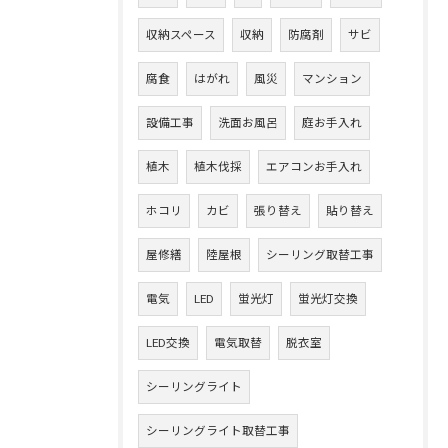
収納スペース
収納
防腐剤
サビ
腐食
はがれ
風災
マンション
設備工事
洗面お風呂
庭お手入れ
植木
植木伐採
エアコンお手入れ
ホコリ
カビ
張り替え
貼り替え
屋修繕
陸屋根
シーリング取替工事
電気
LED
蛍光灯
蛍光灯交換
LED交換
電気取替
脱衣室
シーリングライト
シーリングライト取替工事