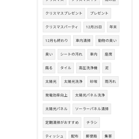
クリスマスプレゼント
プレゼント
クリスマスパーティ
12月25日
年末
12月も終わり
車内清掃
動物の臭い
臭い
シートの汚れ
車内
座席
腐る
タイル
高圧洗浄機
泥
太陽光
太陽光洗浄
砂埃
雨汚れ
発電効率向上
太陽光パネル洗浄
太陽光パネル
ソーラーパネル清掃
定期清掃がおすすめ
チラシ
ティッシュ
配布
郵便局
集客