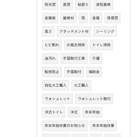
採光窓
高窓
貼替え
波型屋根
金属板
屋根材
雨
金属
排煙窓
高さ
アタッチメント材
シーリング
ヒビ割れ
お風呂掃除
トイレ掃除
油汚れ
手摺取付工事
介護
転倒防止
手摺取付
補助金
自社大工職人
大工職人
ウォシュレット
ウォシュレット取付
洋式トイレ
洋式
年末年始
年末年始休業のお知らせ
年末年始休業