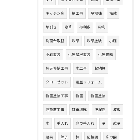
キッチン床
棟工事
屋根棟
植栽
草引き
除草
砂利敷
砂利
洗面台取替
鉄部
鉄部塗装
小庇
小庇塗装
小庇屋根塗装
小庇修繕
軒天修繕工事
木工事
収納棚
クローゼット
和室リフォーム
物置塗装工事
物置
物置塗装
庇設置工事
駐車場庇
洗濯物
波板
木
手入れ
庭の手入れ
草
雑草
建具
障子
枠
応接間
床の間