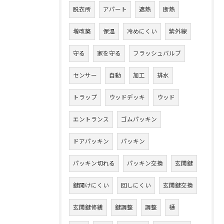
脱衣所
アパート
遮熱
断熱
増改築
保温
冷めにくい
紫外線
守る
家を守る
フラッシュバルブ
センサー
自動
加工
排水
トラップ
ウッドデッキ
ウッド
エントランス
ゴムパッキン
ドアパッキン
パッキン
パッキン切れる
パッキン交換
玄関鍵
鍵開けにくい
回しにくい
玄関鍵交換
玄関鍵修繕
鍵調整
調整
樋