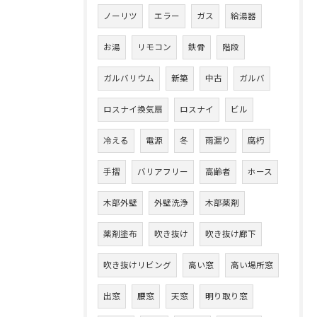
ノーリツ
エラー
ガス
給湯器
お湯
リモコン
鉄骨
階段
ガルバリウム
新築
中古
ガルバ
ロスナイ換気扇
ロスナイ
ビル
冷える
電源
冬
雨漏り
腐朽
手摺
バリアフリー
高齢者
ホース
木部外壁
外壁洗浄
木部薬剤
薬剤塗布
吹き抜け
吹き抜け廊下
吹き抜けリビング
高い窓
高い場所窓
出窓
腰窓
天窓
明り取り窓