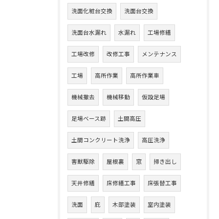
洗面化粧台交換
洗面台交換
洗面台水漏れ
水漏れ
工場修繕
工場改修
改修工事
メンテナンス
工場
高所作業
高所作業車
機械撤去
機械移動
仮設足場
足場ベース跡
土間高圧
土間コンクリート洗浄
高圧洗浄
害獣駆除
屋根裏
窓
掃き出し
天井修繕
床修繕工事
床張替工事
洗面
庇
木部塗装
室内塗装