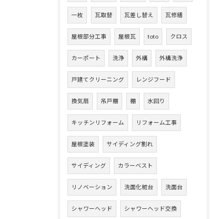
一枚
瓦取替
瓦差し替え
瓦修繕
屋根部分工事
屋根瓦
toto
クロス
カーポート
洗浄
外構
外構洗浄
戸建てクリーニング
レンジフード
換気扇
吊戸棚
棚
水回り
キッチンリフォーム
リフォーム工事
屋根塗装
サイディング割れ
サイディング
カラーベスト
リノベーション
洗面化粧台
洗面台
シャワーヘッド
シャワーヘッド交換