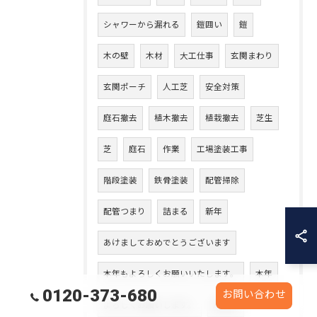
シャワーから漏れる
鎧囲い
鎧
木の壁
木材
大工仕事
玄関まわり
玄関ポーチ
人工芝
安全対策
庭石撤去
植木撤去
植栽撤去
芝生
芝
庭石
作業
工場塗装工事
階段塗装
鉄骨塗装
配管掃除
配管つまり
詰まる
新年
あけましておめでとうございます
本年もよろしくお願いいたします。
本年
0120-373-680
お問い合わせ
よろしくお願いします。
鳥取県