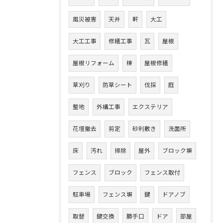
風災被害
天井
軒
大工
大工工事
修繕工事
瓦
屋根
屋根リフォーム
棟
屋根修繕
草刈り
防草シート
伐採
庭
整地
外構工事
エクステリア
花壇撤去
剪定
砂利敷き
洗面所
床
汚れ
掃除
屋外
ブロック塀
フェンス
ブロック
フェンス取付
駐車場
フェンス塀
鍵
ドアノブ
取替
鍵交換
勝手口
ドア
部屋