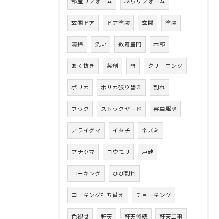
部屋リフォーム
ぷちリフォーム
玄関ドア
ドア塗装
玄関
塗装
清掃
洗い
数奇屋門
木部
あく抜き
薬剤
門
クリーニング
ポリカ
ポリカ張り替え
割れ
フック
ストックヤード
害虫駆除
アライグマ
イタチ
ネズミ
アナグマ
コウモリ
戸建
コーキング
ひび割れ
コーキング打ち替え
チョーキング
色褪せ
軒天
軒天修繕
軒天工事