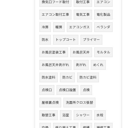
換気口フード取付
取付工事
エアコン
エアコン取付工事
電気工事
電化製品
冷房
暖房
エアコンガス
ベランダ
防水
トップコート
プライマー
お風呂塗装工事
お風呂天井
モルタル
お風呂天井剥がれ
剥がれ
めくれ
防水塗料
防カビ
防カビ塗料
点検口
点検口設置
点検
屋根裏点検
洗面所クロス張替
取替工事
浴室
シャワー
水栓
交換
張り替え工事
修繕
補修工事