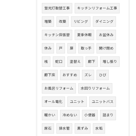
蛍光灯取替工事
キッチンリフォーム工事
増築
改築
リビング
ダイニング
キッチン床張替
夏季休暇
お盆休み
休み
戸
扉
取っ手
開け閉め
桟
蛇口
塗替え
廊下
増し張り
廊下床
おすすめ
ズレ
ひび
お風呂リフォーム
水回りリフォーム
オール電化
ユニット
ユニットバス
暖かい
冷めない
小便器
詰まり
尿石
排水管
黒ずみ
水垢