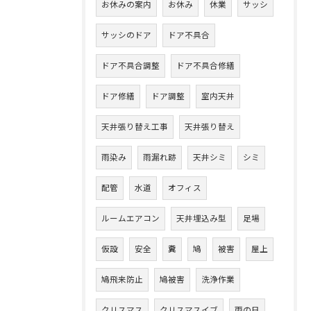
お休みの案内
お休み
休業
サッシ
サッシのドア
ドア不具合
ドア不具合調整
ドア不具合修繕
ドア修繕
ドア調整
室内天井
天井張り替え工事
天井張り替え
雨染み
雨漏れ跡
天井シミ
シミ
配管
水道
オフィス
ルームエアコン
天井埋込み型
足場
仮設
安全
糞
鳩
被害
屋上
鳩飛来防止
鳩被害
洗浄作業
クリスマス
クリスマスイブ
雨の日