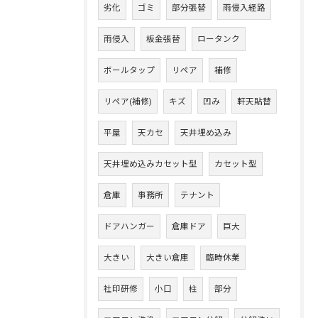
劣化
ゴミ
部分張替
雨侵入経路
雨侵入
板金張替
ロータンク
ボールタップ
リペア
補修
リペア(補修)
キズ
凹み
軒天貼替
平屋
天カセ
天井埋め込み
天井埋め込みカセット型
カセット型
倉庫
事務所
テナント
ドアハンガー
倉庫ドア
巨大
大きい
大きい倉庫
臨時休業
社印研修
小口
柱
部分