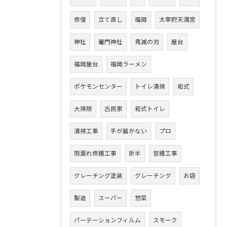
修復
立て直し
福岡
太宰府天満宮
神社
竈門神社
鬼滅の刃
屋台
福岡屋台
福岡ラーメン
ポケモンセンター
トイレ清掃
和式
大掃除
古民家
和式トイレ
清掃工事
手が届かない
プロ
雨漏れ修繕工事
折半
営繕工事
グレーチング塗装
グレーチング
お店
製造
スーパー
惣菜
パーテーションフィルム
スモーク