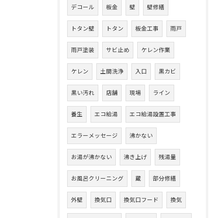
デコール
板金
壁
壁修繕
トタン壁
トタン
板金工事
雨戸
雨戸塗装
サビ止め
ケレン作業
ケレン
土間洗浄
入口
黒カビ
黒い汚れ
店舗
現場
ライン
養生
エコ給湯
エコ給湯設置工事
エラーメッセージ
沸かない
お湯が沸かない
沸き上げ
残湯量
お風呂クリーニング
蔵
部分修繕
外壁
換気口
換気口フード
換気