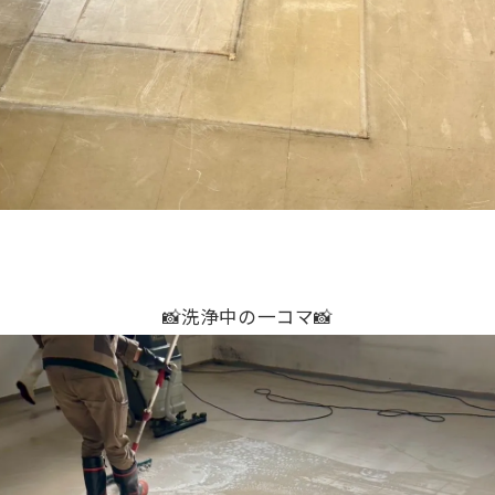
📸洗浄中の一コマ📸