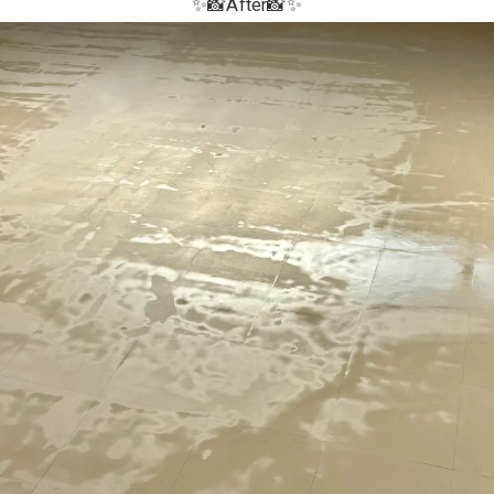
✨📸After📸✨