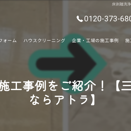
床剥離洗
0120-373-68
フォーム
ハウスクリーニング
企業・工場の施工事例
施
水回り
内装
施工事例をご紹介！【
外装
ならアトラ】
ぷちリフォーム
外構・エクステリア
害虫害獣駆除