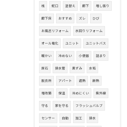
桟
蛇口
塗替え
廊下
増し張り
廊下床
おすすめ
ズレ
ひび
お風呂リフォーム
水回りリフォーム
オール電化
ユニット
ユニットバス
暖かい
冷めない
小便器
詰まり
尿石
排水管
黒ずみ
水垢
脱衣所
アパート
遮熱
断熱
増改築
保温
冷めにくい
紫外線
守る
家を守る
フラッシュバルブ
センサー
自動
加工
排水