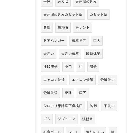
平屋
天カセ
天井埋め込み
天井埋め込みカセット型
カセット型
倉庫
事務所
テナント
ドアハンガー
倉庫ドア
巨大
大きい
大きい倉庫
臨時休業
社印研修
小口
柱
部分
エアコン洗浄
エアコン分解
分解洗い
分解洗浄
駆除
床下
シロアリ駆除床下点検口
防御
手洗い
ゴム
ジプトーン
張替え
石膏ボード
シート
滑りにくい
錆