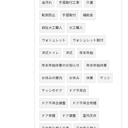
油汚れ
手摺取付工事
介護
転倒防止
手摺取付
補助金
自社大工職人
大工職人
ウォシュレット
ウォシュレット取付
洋式トイレ
洋式
年末年始
年末年始休業のお知らせ
年末年始休業
お休みの案内
お休み
休業
サッシ
サッシのドア
ドア不具合
ドア不具合調整
ドア不具合修繕
ドア修繕
ドア調整
室内天井