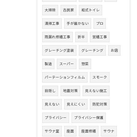
大掃除
古民家
和式トイレ
清掃工事
手が届かない
プロ
雨漏れ修繕工事
折半
営繕工事
グレーチング塗装
グレーチング
お店
製造
スーパー
惣菜
パーテーションフィルム
スモーク
目隠し
地震対策
見えない施工
見えない
見えにくい
防犯対策
プライバシー
プライバシー保護
サウナ室
座面
座面修繕
サウナ