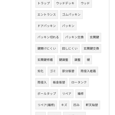
トラップ
ウッドデッキ
ウッド
エントランス
ゴムパッキン
ドアパッキン
パッキン
パッキン切れる
パッキン交換
玄関鍵
鍵開けにくい
回しにくい
玄関鍵交換
玄関鍵修繕
鍵調整
調整
樋
劣化
ゴミ
部分張替
雨侵入経路
雨侵入
板金張替
ロータンク
ボールタップ
リペア
補修
リペア(補修)
キズ
凹み
軒天貼替