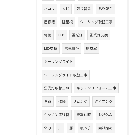
ホコリ
カビ
張り替え
貼り替え
屋修繕
陸屋根
シーリング取替工事
電気
LED
蛍光灯
蛍光灯交換
LED交換
電気取替
脱衣室
シーリングライト
シーリングライト取替工事
蛍光灯取替工事
キッチンリフォーム工事
増築
改築
リビング
ダイニング
キッチン床張替
夏季休暇
お盆休み
休み
戸
扉
取っ手
開け閉め