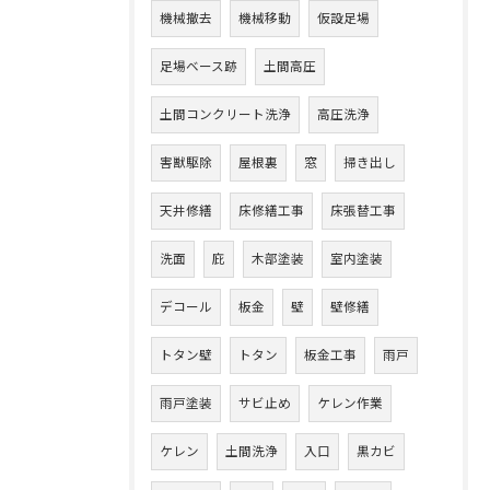
機械撤去
機械移動
仮設足場
足場ベース跡
土間高圧
土間コンクリート洗浄
高圧洗浄
害獣駆除
屋根裏
窓
掃き出し
天井修繕
床修繕工事
床張替工事
洗面
庇
木部塗装
室内塗装
デコール
板金
壁
壁修繕
トタン壁
トタン
板金工事
雨戸
雨戸塗装
サビ止め
ケレン作業
ケレン
土間洗浄
入口
黒カビ