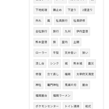
下地処理
錆止め
下塗り
2度塗り
外れ
風
社員旅行
社員研修
会社旅行
旅行
九州
伊丹空港
熊本空港
旅
室内
土間
ローラー
平型
天井低い
狭い
流し台
シンク
城
熊本城
震災
修復
立て直し
福岡
太宰府天満宮
神社
竈門神社
鬼滅の刃
屋台
福岡屋台
福岡ラーメン
ポケモンセンター
トイレ清掃
和式