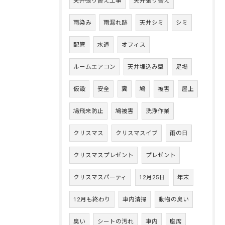
天井張り替え工事
天井張り替え
雨染み
雨漏れ跡
天井シミ
シミ
配管
水道
オフィス
ルームエアコン
天井埋込み型
足場
仮設
安全
糞
鳩
被害
屋上
鳩飛来防止
鳩被害
洗浄作業
クリスマス
クリスマスイブ
雨の日
クリスマスプレゼント
プレゼント
クリスマスパーティ
12月25日
年末
12月も終わり
車内清掃
動物の臭い
臭い
シートの汚れ
車内
座席