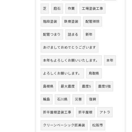
芝
庭石
作業
工場塗装工事
階段塗装
鉄骨塗装
配管掃除
配管つまり
詰まる
新年
あけましておめでとうございます
本年もよろしくお願いいたします。
本年
よろしくお願いします。
鳥取県
島根県
最大震度
震度5
震度5強
輪島
石川県
災害
復興
折半屋根塗装工事
折半屋根
アトラ
クリーンベーシック匠美装
松阪市