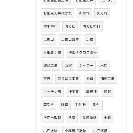
お風呂塗装工事
お風呂天井
モルタル
お風呂天井剥がれ
剥がれ
めくれ
防水塗料
防カビ
防カビ塗料
点検口
点検口設置
点検
屋根裏点検
洗面所クロス張替
取替工事
浴室
シャワー
水栓
交換
張り替え工事
修繕
補修工事
キッチン床
棟工事
屋根棟
植栽
草引き
除草
砂利敷
砂利
洗面台取替
鉄部
鉄部塗装
小庇
小庇塗装
小庇屋根塗装
小庇修繕