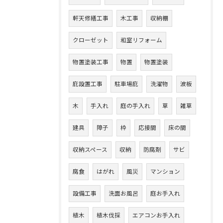
軒天修繕工事
木工事
収納棚
クローゼット
和室リフォーム
物置塗装工事
物置
物置塗装
庇設置工事
駐車場庇
洗濯物
波板
木
手入れ
庭の手入れ
草
雑草
建具
障子
枠
応接間
床の間
収納スペース
収納
防腐剤
サビ
腐食
はがれ
風災
マンション
設備工事
洗面お風呂
庭お手入れ
植木
植木伐採
エアコンお手入れ