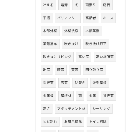
冷える
電源
冬
雨漏り
腐朽
手摺
バリアフリー
高齢者
ホース
木部外壁
外壁洗浄
木部薬剤
薬剤塗布
吹き抜け
吹き抜け廊下
吹き抜けリビング
高い窓
高い場所窓
出窓
腰窓
天窓
明り取り窓
採光窓
高窓
貼替え
波型屋根
金属板
屋根材
雨
金属
排煙窓
高さ
アタッチメント材
シーリング
ヒビ割れ
お風呂掃除
トイレ掃除