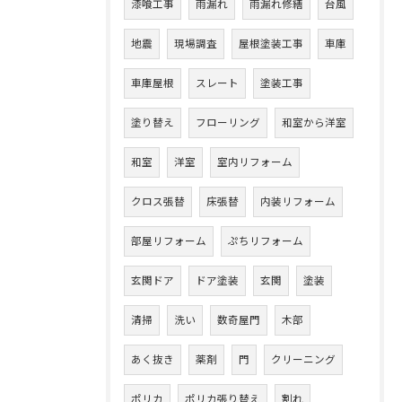
漆喰工事
雨漏れ
雨漏れ修繕
台風
地震
現場調査
屋根塗装工事
車庫
車庫屋根
スレート
塗装工事
塗り替え
フローリング
和室から洋室
和室
洋室
室内リフォーム
クロス張替
床張替
内装リフォーム
部屋リフォーム
ぷちリフォーム
玄関ドア
ドア塗装
玄関
塗装
清掃
洗い
数奇屋門
木部
あく抜き
薬剤
門
クリーニング
ポリカ
ポリカ張り替え
割れ