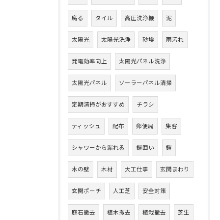
腐る
タイル
高圧洗浄機
泥
太陽光
太陽光洗浄
砂埃
雨汚れ
発電効率向上
太陽光パネル洗浄
太陽光パネル
ソーラーパネル清掃
定期清掃がおすすめ
チラシ
ティッシュ
配布
郵便局
集客
シャワーから漏れる
鎧囲い
鎧
木の壁
木材
大工仕事
玄関まわり
玄関ポーチ
人工芝
安全対策
庭石撤去
植木撤去
植栽撤去
芝生