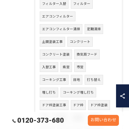
フィルター入替
フィルター
エアコンフィルター
エアコンフィルター清掃
定期清掃
土間塗装工事
コンクリート
コンクリート塗装
換気扇フード
入替工事
県営
市営
コーキング工事
目地
打ち替え
増し打ち
コーキング増し打ち
ドア枠塗装工事
ドア枠
ドア枠塗装
1月
2026年
お正月
年越し
0120-373-680
お問い合わせ