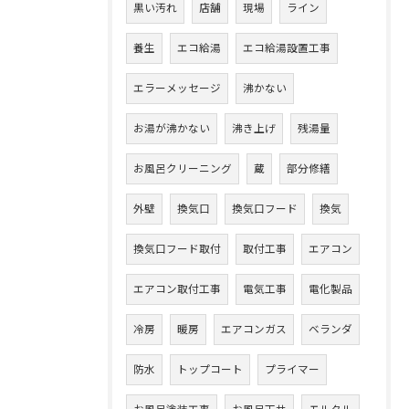
黒い汚れ
店舗
現場
ライン
養生
エコ給湯
エコ給湯設置工事
エラーメッセージ
沸かない
お湯が沸かない
沸き上げ
残湯量
お風呂クリーニング
蔵
部分修繕
外壁
換気口
換気口フード
換気
換気口フード取付
取付工事
エアコン
エアコン取付工事
電気工事
電化製品
冷房
暖房
エアコンガス
ベランダ
防水
トップコート
プライマー