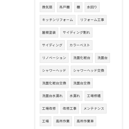
換気扇
吊戸棚
棚
水回り
キッチンリフォーム
リフォーム工事
屋根塗装
サイディング割れ
サイディング
カラーベスト
リノベーション
洗面化粧台
洗面台
シャワーヘッド
シャワーヘッド交換
洗面化粧台交換
洗面台交換
洗面台水漏れ
水漏れ
工場修繕
工場改修
改修工事
メンテナンス
工場
高所作業
高所作業車