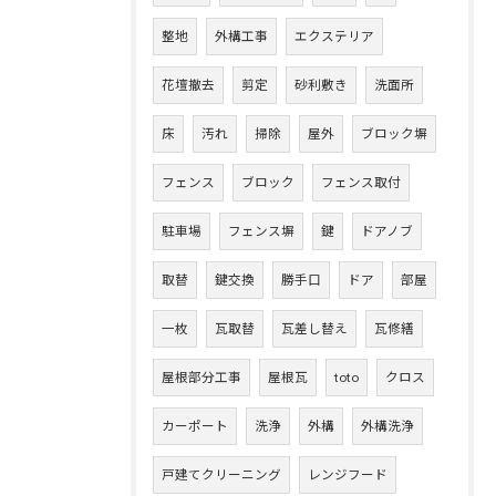
整地
外構工事
エクステリア
花壇撤去
剪定
砂利敷き
洗面所
床
汚れ
掃除
屋外
ブロック塀
フェンス
ブロック
フェンス取付
駐車場
フェンス塀
鍵
ドアノブ
取替
鍵交換
勝手口
ドア
部屋
一枚
瓦取替
瓦差し替え
瓦修繕
屋根部分工事
屋根瓦
toto
クロス
カーポート
洗浄
外構
外構洗浄
戸建てクリーニング
レンジフード