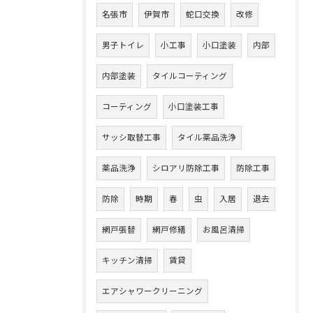
名張市
伊賀市
蛇口交換
改修
男子トイレ
小工事
小口塗装
内部
内部塗装
タイルコーティング
コーティング
小口塗装工事
サッシ取替工事
タイル薬品洗浄
薬品洗浄
シロアリ防除工事
防除工事
防除
時期
春
虫
入居
退去
網戸張替
網戸修繕
お風呂清掃
キッチン清掃
賃貸
エアシャワークリーニング