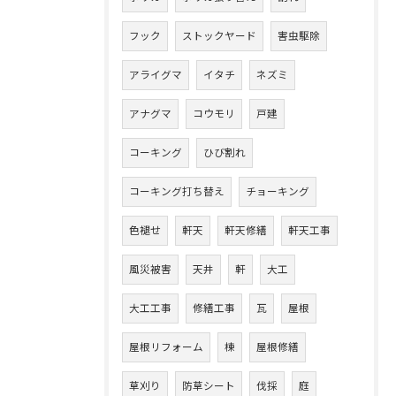
フック
ストックヤード
害虫駆除
アライグマ
イタチ
ネズミ
アナグマ
コウモリ
戸建
コーキング
ひび割れ
コーキング打ち替え
チョーキング
色褪せ
軒天
軒天修繕
軒天工事
風災被害
天井
軒
大工
大工工事
修繕工事
瓦
屋根
屋根リフォーム
棟
屋根修繕
草刈り
防草シート
伐採
庭