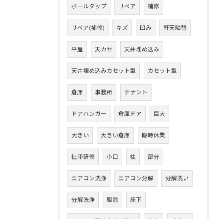
ボールタップ
リペア
補修
リペア(補修)
キズ
凹み
軒天貼替
平屋
天カセ
天井埋め込み
天井埋め込みカセット型
カセット型
倉庫
事務所
テナント
ドアハンガー
倉庫ドア
巨大
大きい
大きい倉庫
臨時休業
社印研修
小口
柱
部分
エアコン洗浄
エアコン分解
分解洗い
分解洗浄
駆除
床下