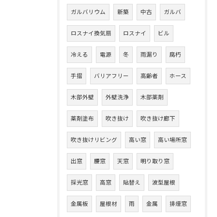
ガルバリウム
新築
中古
ガルバ
ロスナイ換気扇
ロスナイ
ビル
冷える
電源
冬
雨漏り
腐朽
手摺
バリアフリー
高齢者
ホース
木部外壁
外壁洗浄
木部薬剤
薬剤塗布
吹き抜け
吹き抜け廊下
吹き抜けリビング
高い窓
高い場所窓
出窓
腰窓
天窓
明り取り窓
採光窓
高窓
貼替え
波型屋根
金属板
屋根材
雨
金属
排煙窓