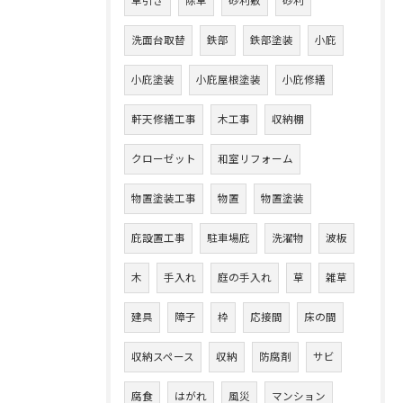
草引き
除草
砂利敷
砂利
洗面台取替
鉄部
鉄部塗装
小庇
小庇塗装
小庇屋根塗装
小庇修繕
軒天修繕工事
木工事
収納棚
クローゼット
和室リフォーム
物置塗装工事
物置
物置塗装
庇設置工事
駐車場庇
洗濯物
波板
木
手入れ
庭の手入れ
草
雑草
建具
障子
枠
応接間
床の間
収納スペース
収納
防腐剤
サビ
腐食
はがれ
風災
マンション