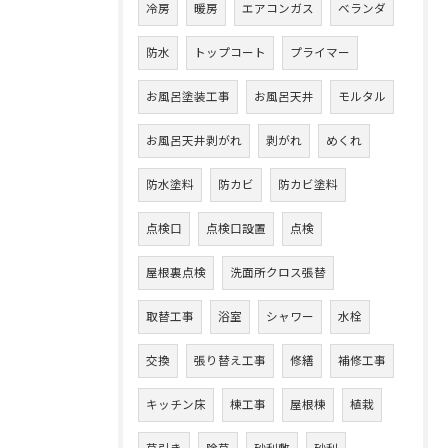
冷房
暖房
エアコンガス
ベランダ
防水
トップコート
プライマー
お風呂塗装工事
お風呂天井
モルタル
お風呂天井剥がれ
剥がれ
めくれ
防水塗料
防カビ
防カビ塗料
点検口
点検口設置
点検
屋根裏点検
洗面所クロス張替
取替工事
浴室
シャワー
水栓
交換
張り替え工事
修繕
補修工事
キッチン床
棟工事
屋根棟
植栽