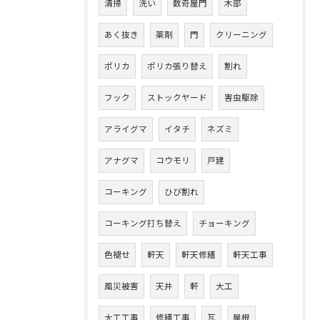
清掃
洗い
数奇屋門
木部
あく抜き
薬剤
門
クリーニング
ポリカ
ポリカ張り替え
割れ
フック
ストックヤード
害虫駆除
アライグマ
イタチ
ネズミ
アナグマ
コウモリ
戸建
コーキング
ひび割れ
コーキング打ち替え
チョーキング
色褪せ
軒天
軒天修繕
軒天工事
風災被害
天井
軒
大工
大工工事
修繕工事
瓦
屋根