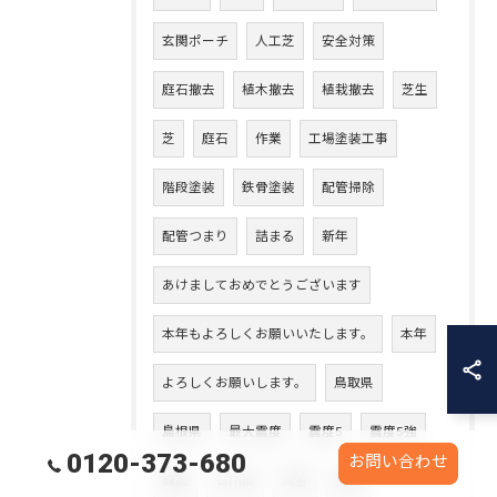
玄関ポーチ
人工芝
安全対策
庭石撤去
植木撤去
植栽撤去
芝生
芝
庭石
作業
工場塗装工事
階段塗装
鉄骨塗装
配管掃除
配管つまり
詰まる
新年
あけましておめでとうございます
本年もよろしくお願いいたします。
本年
よろしくお願いします。
鳥取県
島根県
最大震度
震度5
震度5強
0120-373-680
お問い合わせ
輪島
石川県
災害
復興