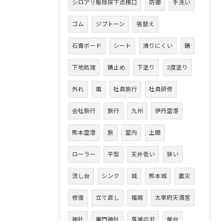
シロアリ駆除床下点検口
防御
手洗い
ゴム
ジプトーン
張替え
石膏ボード
シート
滑りにくい
錆
下地処理
錆止め
下塗り
2度塗り
外れ
風
社員旅行
社員研修
会社旅行
旅行
九州
伊丹空港
熊本空港
旅
室内
土間
ローラー
平型
天井低い
狭い
流し台
シンク
城
熊本城
震災
修復
立て直し
福岡
太宰府天満宮
神社
竈門神社
鬼滅の刃
屋台