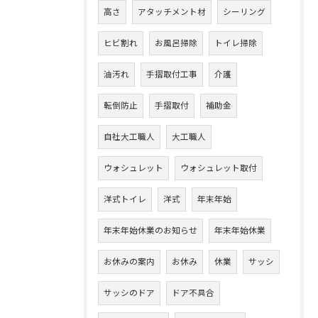
高さ
アタッチメント材
シーリング
ヒビ割れ
お風呂掃除
トイレ掃除
油汚れ
手摺取付工事
介護
転倒防止
手摺取付
補助金
自社大工職人
大工職人
ウォシュレット
ウォシュレット取付
洋式トイレ
洋式
年末年始
年末年始休業のお知らせ
年末年始休業
お休みの案内
お休み
休業
サッシ
サッシのドア
ドア不具合