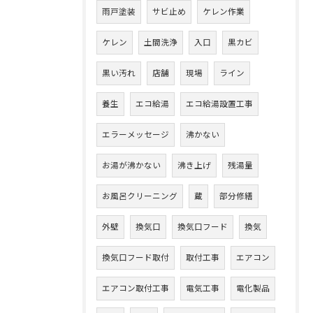
雨戸塗装
サビ止め
ケレン作業
ケレン
土間洗浄
入口
黒カビ
黒い汚れ
店舗
現場
ライン
養生
エコ給湯
エコ給湯設置工事
エラーメッセージ
沸かない
お湯が沸かない
沸き上げ
残湯量
お風呂クリーニング
蔵
部分修繕
外壁
換気口
換気口フード
換気
換気口フード取付
取付工事
エアコン
エアコン取付工事
電気工事
電化製品