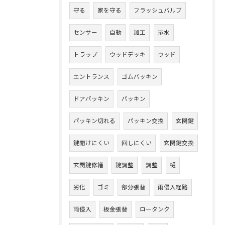
守る
家を守る
フラッシュバルブ
センサー
自動
加工
排水
トラップ
ウッドデッキ
ウッド
エントランス
ゴムパッキン
ドアパッキン
パッキン
パッキン切れる
パッキン交換
玄関鍵
鍵開けにくい
回しにくい
玄関鍵交換
玄関鍵修繕
鍵調整
調整
樋
劣化
ゴミ
部分張替
雨侵入経路
雨侵入
板金張替
ロータンク