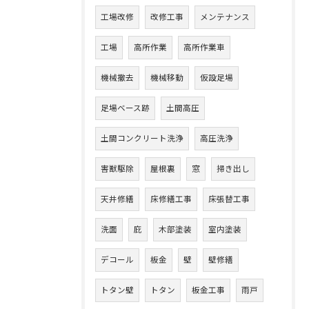
工場改修
改修工事
メンテナンス
工場
高所作業
高所作業車
機械撤去
機械移動
仮設足場
足場ベース跡
土間高圧
土間コンクリート洗浄
高圧洗浄
害獣駆除
屋根裏
窓
掃き出し
天井修繕
床修繕工事
床張替工事
洗面
庇
木部塗装
室内塗装
デコール
板金
壁
壁修繕
トタン壁
トタン
板金工事
雨戸