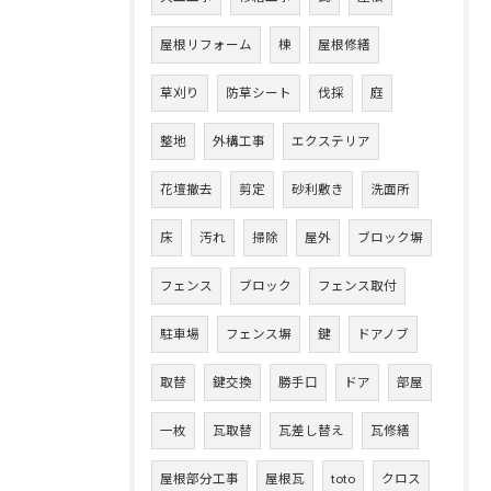
屋根リフォーム
棟
屋根修繕
草刈り
防草シート
伐採
庭
整地
外構工事
エクステリア
花壇撤去
剪定
砂利敷き
洗面所
床
汚れ
掃除
屋外
ブロック塀
フェンス
ブロック
フェンス取付
駐車場
フェンス塀
鍵
ドアノブ
取替
鍵交換
勝手口
ドア
部屋
一枚
瓦取替
瓦差し替え
瓦修繕
屋根部分工事
屋根瓦
toto
クロス