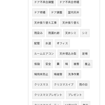
ドア不具合調整
ドア不具合修繕
ドア修繕
ドア調整
室内天井
天井張り替え工事
天井張り替え
雨染み
雨漏れ跡
天井シミ
シミ
配管
水道
オフィス
ルームエアコン
天井埋込み型
足場
仮設
安全
糞
鳩
被害
屋上
鳩飛来防止
鳩被害
洗浄作業
クリスマス
クリスマスイブ
雨の日
クリスマスプレゼント
プレゼント