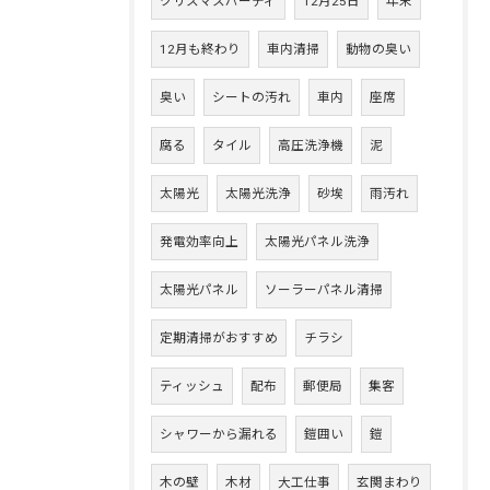
クリスマスパーティ
12月25日
年末
12月も終わり
車内清掃
動物の臭い
臭い
シートの汚れ
車内
座席
腐る
タイル
高圧洗浄機
泥
太陽光
太陽光洗浄
砂埃
雨汚れ
発電効率向上
太陽光パネル洗浄
太陽光パネル
ソーラーパネル清掃
定期清掃がおすすめ
チラシ
ティッシュ
配布
郵便局
集客
シャワーから漏れる
鎧囲い
鎧
木の壁
木材
大工仕事
玄関まわり