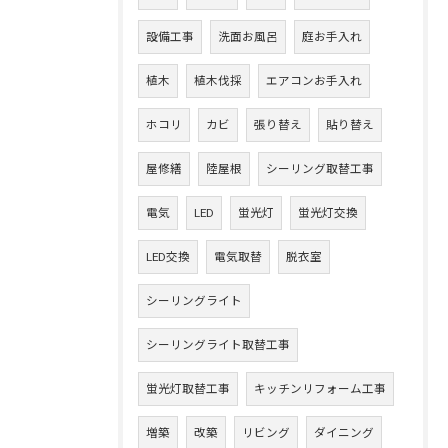
設備工事
洗面お風呂
庭お手入れ
植木
植木伐採
エアコンお手入れ
ホコリ
カビ
張り替え
貼り替え
屋修繕
陸屋根
シーリング取替工事
電気
LED
蛍光灯
蛍光灯交換
LED交換
電気取替
脱衣室
シーリングライト
シーリングライト取替工事
蛍光灯取替工事
キッチンリフォーム工事
増築
改築
リビング
ダイニング