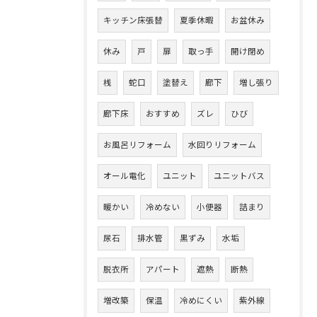
キッチン床張替
夏季休暇
お盆休み
休み
戸
扉
取っ手
開け閉め
桟
蛇口
塗替え
廊下
増し張り
廊下床
おすすめ
ズレ
ひび
お風呂リフォーム
水回りリフォーム
オール電化
ユニット
ユニットバス
暖かい
冷めない
小便器
詰まり
尿石
排水管
黒ずみ
水垢
脱衣所
アパート
遮熱
断熱
増改築
保温
冷めにくい
紫外線