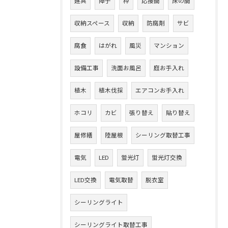
建具
障子
枠
応接間
床の間
収納スペース
収納
防腐剤
サビ
腐食
はがれ
風災
マンション
設備工事
洗面お風呂
庭お手入れ
植木
植木伐採
エアコンお手入れ
ホコリ
カビ
張り替え
貼り替え
屋修繕
陸屋根
シーリング取替工事
電気
LED
蛍光灯
蛍光灯交換
LED交換
電気取替
脱衣室
シーリングライト
シーリングライト取替工事