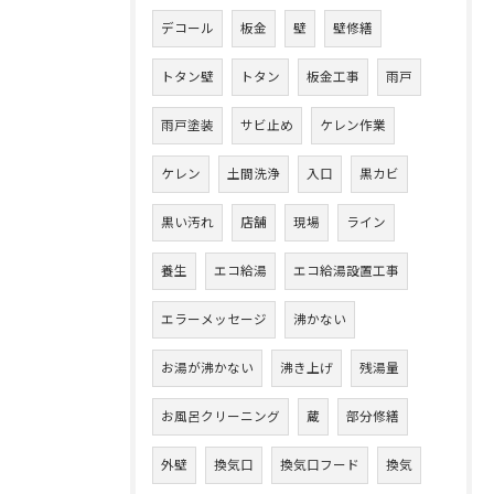
デコール
板金
壁
壁修繕
トタン壁
トタン
板金工事
雨戸
雨戸塗装
サビ止め
ケレン作業
ケレン
土間洗浄
入口
黒カビ
黒い汚れ
店舗
現場
ライン
養生
エコ給湯
エコ給湯設置工事
エラーメッセージ
沸かない
お湯が沸かない
沸き上げ
残湯量
お風呂クリーニング
蔵
部分修繕
外壁
換気口
換気口フード
換気