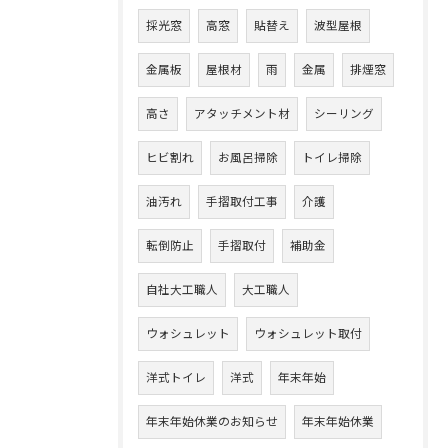
採光窓
高窓
貼替え
波型屋根
金属板
屋根材
雨
金属
排煙窓
高さ
アタッチメント材
シーリング
ヒビ割れ
お風呂掃除
トイレ掃除
油汚れ
手摺取付工事
介護
転倒防止
手摺取付
補助金
自社大工職人
大工職人
ウォシュレット
ウォシュレット取付
洋式トイレ
洋式
年末年始
年末年始休業のお知らせ
年末年始休業