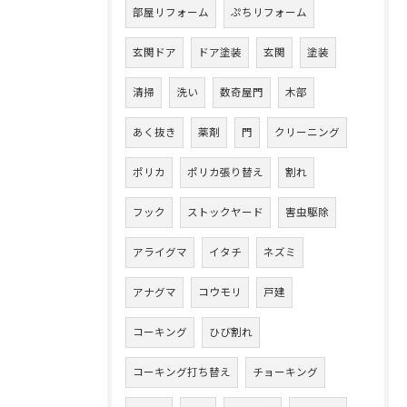
部屋リフォーム
ぷちリフォーム
玄関ドア
ドア塗装
玄関
塗装
清掃
洗い
数奇屋門
木部
あく抜き
薬剤
門
クリーニング
ポリカ
ポリカ張り替え
割れ
フック
ストックヤード
害虫駆除
アライグマ
イタチ
ネズミ
アナグマ
コウモリ
戸建
コーキング
ひび割れ
コーキング打ち替え
チョーキング