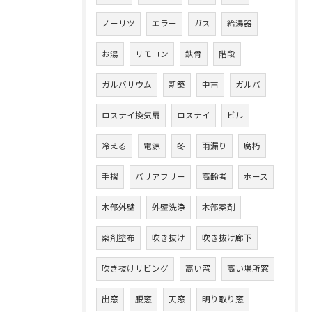
ノーリツ
エラー
ガス
給湯器
お湯
リモコン
鉄骨
階段
ガルバリウム
新築
中古
ガルバ
ロスナイ換気扇
ロスナイ
ビル
冷える
電源
冬
雨漏り
腐朽
手摺
バリアフリー
高齢者
ホース
木部外壁
外壁洗浄
木部薬剤
薬剤塗布
吹き抜け
吹き抜け廊下
吹き抜けリビング
高い窓
高い場所窓
出窓
腰窓
天窓
明り取り窓