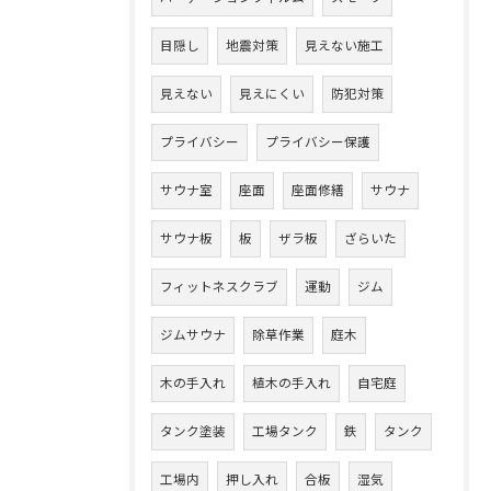
目隠し
地震対策
見えない施工
見えない
見えにくい
防犯対策
プライバシー
プライバシー保護
サウナ室
座面
座面修繕
サウナ
サウナ板
板
ザラ板
ざらいた
フィットネスクラブ
運動
ジム
ジムサウナ
除草作業
庭木
木の手入れ
植木の手入れ
自宅庭
タンク塗装
工場タンク
鉄
タンク
工場内
押し入れ
合板
湿気