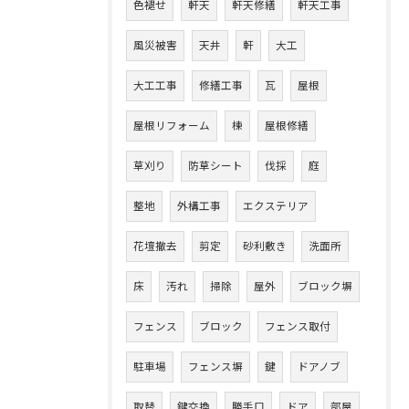
色褪せ
軒天
軒天修繕
軒天工事
風災被害
天井
軒
大工
大工工事
修繕工事
瓦
屋根
屋根リフォーム
棟
屋根修繕
草刈り
防草シート
伐採
庭
整地
外構工事
エクステリア
花壇撤去
剪定
砂利敷き
洗面所
床
汚れ
掃除
屋外
ブロック塀
フェンス
ブロック
フェンス取付
駐車場
フェンス塀
鍵
ドアノブ
取替
鍵交換
勝手口
ドア
部屋