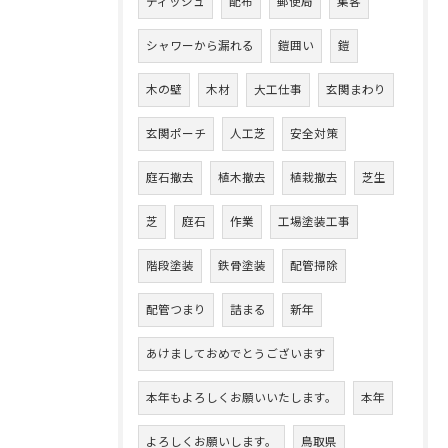
ティッシュ
配布
郵便局
集客
シャワーから漏れる
鎧囲い
鎧
木の壁
木材
大工仕事
玄関まわり
玄関ポーチ
人工芝
安全対策
庭石撤去
植木撤去
植栽撤去
芝生
芝
庭石
作業
工場塗装工事
階段塗装
鉄骨塗装
配管掃除
配管つまり
詰まる
新年
あけましておめでとうございます
本年もよろしくお願いいたします。
本年
よろしくお願いします。
鳥取県