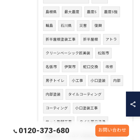
島根県
最大震度
震度5
震度5強
輪島
石川県
災害
復興
折半屋根塗装工事
折半屋根
アトラ
クリーンベーシック匠美装
松阪市
名張市
伊賀市
蛇口交換
改修
男子トイレ
小工事
小口塗装
内部
内部塗装
タイルコーティング
コーティング
小口塗装工事
サッシ取替工事
タイル薬品洗浄
0120-373-680
お問い合わせ
薬品洗浄
シロアリ防除工事
防除工事