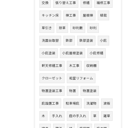
交換
張り替え工事
修繕
補修工事
キッチン床
棟工事
屋根棟
植栽
草引き
除草
砂利敷
砂利
洗面台取替
鉄部
鉄部塗装
小庇
小庇塗装
小庇屋根塗装
小庇修繕
軒天修繕工事
木工事
収納棚
クローゼット
和室リフォーム
物置塗装工事
物置
物置塗装
庇設置工事
駐車場庇
洗濯物
波板
木
手入れ
庭の手入れ
草
雑草