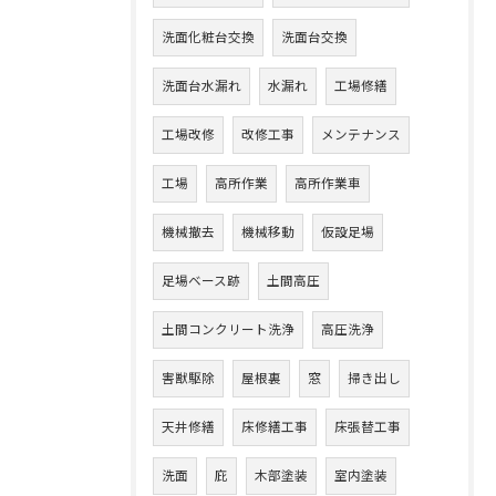
洗面化粧台交換
洗面台交換
洗面台水漏れ
水漏れ
工場修繕
工場改修
改修工事
メンテナンス
工場
高所作業
高所作業車
機械撤去
機械移動
仮設足場
足場ベース跡
土間高圧
土間コンクリート洗浄
高圧洗浄
害獣駆除
屋根裏
窓
掃き出し
天井修繕
床修繕工事
床張替工事
洗面
庇
木部塗装
室内塗装