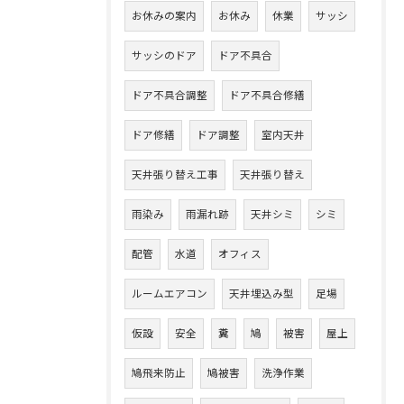
お休みの案内
お休み
休業
サッシ
サッシのドア
ドア不具合
ドア不具合調整
ドア不具合修繕
ドア修繕
ドア調整
室内天井
天井張り替え工事
天井張り替え
雨染み
雨漏れ跡
天井シミ
シミ
配管
水道
オフィス
ルームエアコン
天井埋込み型
足場
仮設
安全
糞
鳩
被害
屋上
鳩飛来防止
鳩被害
洗浄作業