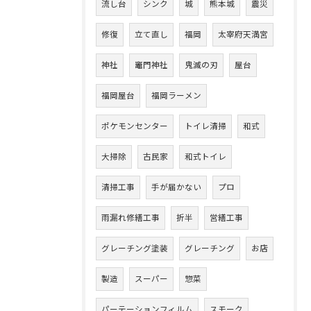
流し台
シンク
城
熊本城
震災
修復
立て直し
福岡
太宰府天満宮
神社
竈門神社
鬼滅の刃
屋台
福岡屋台
福岡ラーメン
ポケモンセンター
トイレ清掃
和式
大掃除
古民家
和式トイレ
清掃工事
手が届かない
プロ
雨漏れ修繕工事
折半
営繕工事
グレーチング塗装
グレーチング
お店
製造
スーパー
惣菜
パーテーションフィルム
スモーク