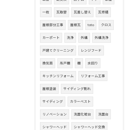
一枚
瓦取替
瓦差し替え
瓦修繕
屋根部分工事
屋根瓦
toto
クロス
カーポート
洗浄
外構
外構洗浄
戸建てクリーニング
レンジフード
換気扇
吊戸棚
棚
水回り
キッチンリフォーム
リフォーム工事
屋根塗装
サイディング割れ
サイディング
カラーベスト
リノベーション
洗面化粧台
洗面台
シャワーヘッド
シャワーヘッド交換