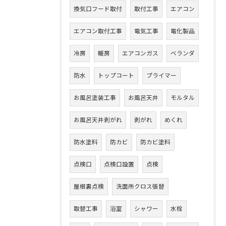
換気口フード取付
取付工事
エアコン
エアコン取付工事
電気工事
電化製品
冷房
暖房
エアコンガス
ベランダ
防水
トップコート
プライマー
お風呂塗装工事
お風呂天井
モルタル
お風呂天井剥がれ
剥がれ
めくれ
防水塗料
防カビ
防カビ塗料
点検口
点検口設置
点検
屋根裏点検
洗面所クロス張替
取替工事
浴室
シャワー
水栓