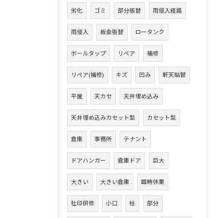
劣化
ゴミ
部分張替
雨侵入経路
雨侵入
板金張替
ロータンク
ボールタップ
リペア
補修
リペア(補修)
キズ
凹み
軒天貼替
平屋
天カセ
天井埋め込み
天井埋め込みカセット型
カセット型
倉庫
事務所
テナント
ドアハンガー
倉庫ドア
巨大
大きい
大きい倉庫
臨時休業
社印研修
小口
柱
部分