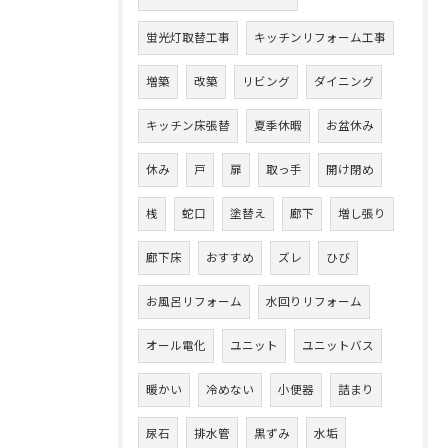
蛍光灯取替工事
キッチンリフォーム工事
増築
改築
リビング
ダイニング
キッチン床張替
夏季休暇
お盆休み
休み
戸
扉
取っ手
開け閉め
桟
蛇口
塗替え
廊下
増し張り
廊下床
おすすめ
ズレ
ひび
お風呂リフォーム
水回りリフォーム
オール電化
ユニット
ユニットバス
暖かい
冷めない
小便器
詰まり
尿石
排水管
黒ずみ
水垢