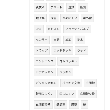
脱衣所
アパート
遮熱
断熱
増改築
保温
冷めにくい
紫外線
守る
家を守る
フラッシュバルブ
センサー
自動
加工
排水
トラップ
ウッドデッキ
ウッド
エントランス
ゴムパッキン
ドアパッキン
パッキン
パッキン切れる
パッキン交換
玄関鍵
鍵開けにくい
回しにくい
玄関鍵交換
玄関鍵修繕
鍵調整
調整
樋