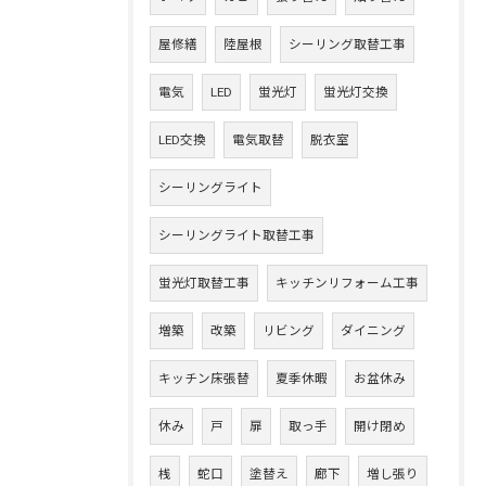
屋修繕
陸屋根
シーリング取替工事
電気
LED
蛍光灯
蛍光灯交換
LED交換
電気取替
脱衣室
シーリングライト
シーリングライト取替工事
蛍光灯取替工事
キッチンリフォーム工事
増築
改築
リビング
ダイニング
キッチン床張替
夏季休暇
お盆休み
休み
戸
扉
取っ手
開け閉め
桟
蛇口
塗替え
廊下
増し張り