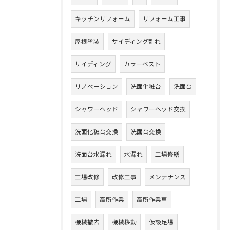
キッチンリフォーム
リフォーム工事
屋根塗装
サイディング割れ
サイディング
カラーベスト
リノベーション
洗面化粧台
洗面台
シャワーヘッド
シャワーヘッド交換
洗面化粧台交換
洗面台交換
洗面台水漏れ
水漏れ
工場修繕
工場改修
改修工事
メンテナンス
工場
高所作業
高所作業車
機械撤去
機械移動
仮設足場