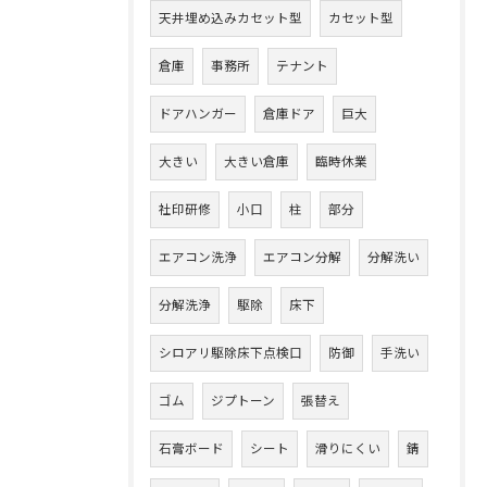
天井埋め込みカセット型
カセット型
倉庫
事務所
テナント
ドアハンガー
倉庫ドア
巨大
大きい
大きい倉庫
臨時休業
社印研修
小口
柱
部分
エアコン洗浄
エアコン分解
分解洗い
分解洗浄
駆除
床下
シロアリ駆除床下点検口
防御
手洗い
ゴム
ジプトーン
張替え
石膏ボード
シート
滑りにくい
錆