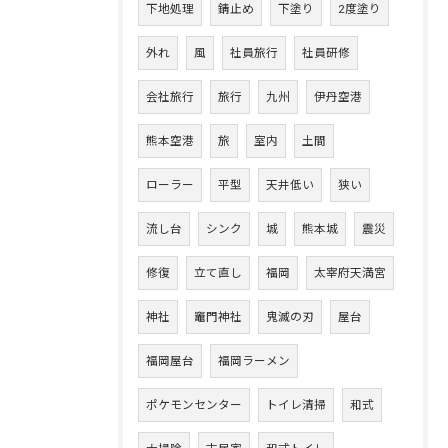
下地処理
錆止め
下塗り
2度塗り
外れ
風
社員旅行
社員研修
会社旅行
旅行
九州
伊丹空港
熊本空港
旅
室内
土間
ローラー
平型
天井低い
狭い
流し台
シンク
城
熊本城
震災
修復
立て直し
福岡
太宰府天満宮
神社
竈門神社
鬼滅の刃
屋台
福岡屋台
福岡ラーメン
ポケモンセンター
トイレ清掃
和式