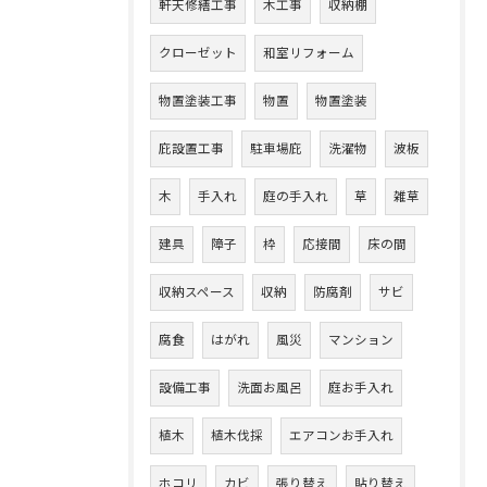
軒天修繕工事
木工事
収納棚
クローゼット
和室リフォーム
物置塗装工事
物置
物置塗装
庇設置工事
駐車場庇
洗濯物
波板
木
手入れ
庭の手入れ
草
雑草
建具
障子
枠
応接間
床の間
収納スペース
収納
防腐剤
サビ
腐食
はがれ
風災
マンション
設備工事
洗面お風呂
庭お手入れ
植木
植木伐採
エアコンお手入れ
ホコリ
カビ
張り替え
貼り替え