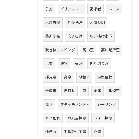
手摺
バリアフリー
高齢者
ホース
木部外壁
外壁洗浄
木部薬剤
薬剤塗布
吹き抜け
吹き抜け廊下
吹き抜けリビング
高い窓
高い場所窓
出窓
腰窓
天窓
明り取り窓
採光窓
高窓
貼替え
波型屋根
金属板
屋根材
雨
金属
排煙窓
高さ
アタッチメント材
シーリング
ヒビ割れ
お風呂掃除
トイレ掃除
油汚れ
手摺取付工事
介護