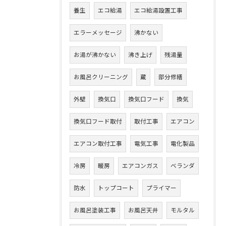
養生
エコ給湯
エコ給湯設置工事
エラーメッセージ
沸かない
お湯が沸かない
沸き上げ
残湯量
お風呂クリーニング
蔵
部分修繕
外壁
換気口
換気口フード
換気
換気口フード取付
取付工事
エアコン
エアコン取付工事
電気工事
電化製品
冷房
暖房
エアコンガス
ベランダ
防水
トップコート
プライマー
お風呂塗装工事
お風呂天井
モルタル