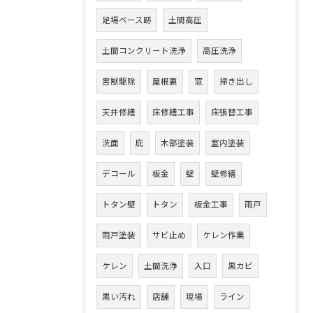
足場ベース跡
土間高圧
土間コンクリート洗浄
高圧洗浄
害獣駆除
屋根裏
窓
掃き出し
天井修繕
床修繕工事
床張替工事
洗面
庇
木部塗装
室内塗装
デコール
板金
壁
壁修繕
トタン壁
トタン
板金工事
雨戸
雨戸塗装
サビ止め
ケレン作業
ケレン
土間洗浄
入口
黒カビ
黒い汚れ
店舗
現場
ライン