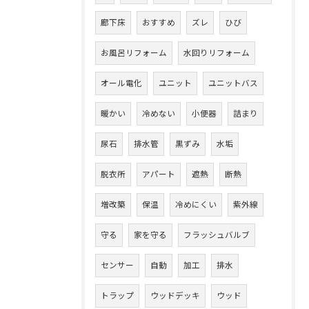
廊下床
おすすめ
ズレ
ひび
お風呂リフォーム
水回りリフォーム
オール電化
ユニット
ユニットバス
暖かい
冷めない
小便器
詰まり
尿石
排水管
黒ずみ
水垢
脱衣所
アパート
遮熱
断熱
増改築
保温
冷めにくい
紫外線
守る
家を守る
フラッシュバルブ
センサー
自動
加工
排水
トラップ
ウッドデッキ
ウッド