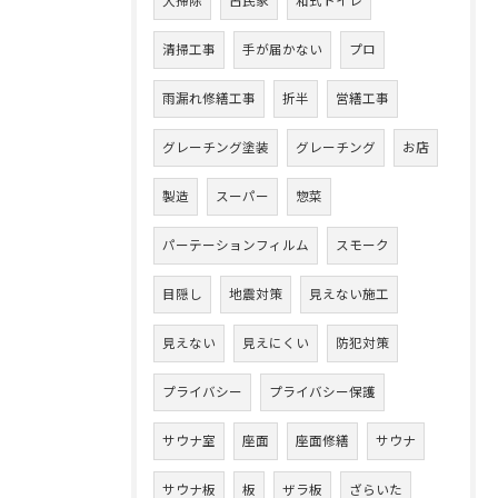
大掃除
古民家
和式トイレ
清掃工事
手が届かない
プロ
雨漏れ修繕工事
折半
営繕工事
グレーチング塗装
グレーチング
お店
製造
スーパー
惣菜
パーテーションフィルム
スモーク
目隠し
地震対策
見えない施工
見えない
見えにくい
防犯対策
プライバシー
プライバシー保護
サウナ室
座面
座面修繕
サウナ
サウナ板
板
ザラ板
ざらいた