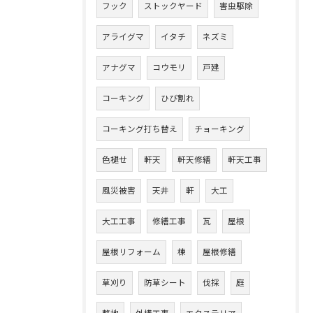
フック
ストックヤード
害虫駆除
アライグマ
イタチ
ネズミ
アナグマ
コウモリ
戸建
コーキング
ひび割れ
コーキング打ち替え
チョーキング
色褪せ
軒天
軒天修繕
軒天工事
風災被害
天井
軒
大工
大工工事
修繕工事
瓦
屋根
屋根リフォーム
棟
屋根修繕
草刈り
防草シート
伐採
庭