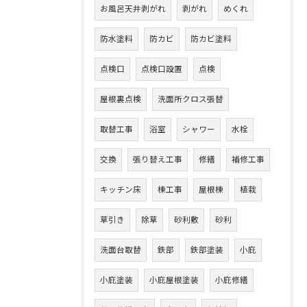
お風呂天井剥がれ
剥がれ
めくれ
防水塗料
防カビ
防カビ塗料
点検口
点検口設置
点検
屋根裏点検
洗面所クロス張替
取替工事
浴室
シャワー
水栓
交換
張り替え工事
修繕
補修工事
キッチン床
棟工事
屋根棟
植栽
草引き
除草
砂利敷
砂利
洗面台取替
鉄部
鉄部塗装
小庇
小庇塗装
小庇屋根塗装
小庇修繕