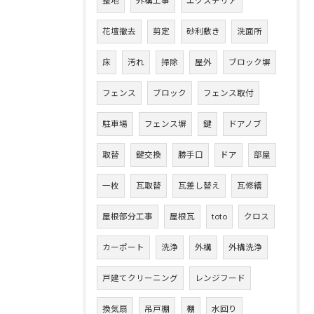
整地
外構工事
エクステリア
花壇撤去
剪定
砂利敷き
洗面所
床
汚れ
掃除
屋外
ブロック塀
フェンス
ブロック
フェンス取付
駐車場
フェンス塀
鍵
ドアノブ
取替
鍵交換
勝手口
ドア
部屋
一枚
瓦取替
瓦差し替え
瓦修繕
屋根部分工事
屋根瓦
toto
クロス
カーポート
洗浄
外構
外構洗浄
戸建てクリーニング
レンジフード
換気扇
吊戸棚
棚
水回り