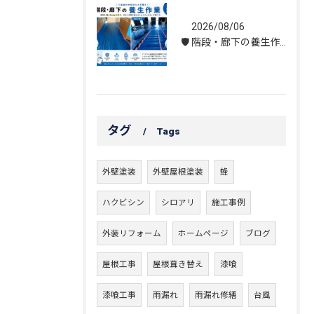
2026/08/06
🛡️ 階段・廊下の養生作業｜建物を守る丁寧な保護施工
タグ
Tags
外壁塗装
外壁屋根塗装
蜂
ハクビシン
シロアリ
施工事例
外装リフォーム
ホームページ
ブログ
屋根工事
屋根葺き替え
漆喰
漆喰工事
雨漏れ
雨漏れ修繕
台風