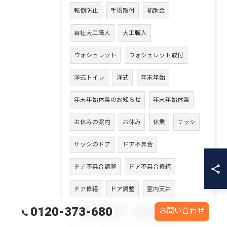
転倒防止
手摺取付
補助金
自社大工職人
大工職人
ウォシュレット
ウォシュレット取付
洋式トイレ
洋式
年末年始
年末年始休業のお知らせ
年末年始休業
お休みの案内
お休み
休業
サッシ
サッシのドア
ドア不具合
ドア不具合調整
ドア不具合修繕
ドア修繕
ドア調整
室内天井
0120-373-680
お問い合わせ
天井張り替え工事
天井張り替え