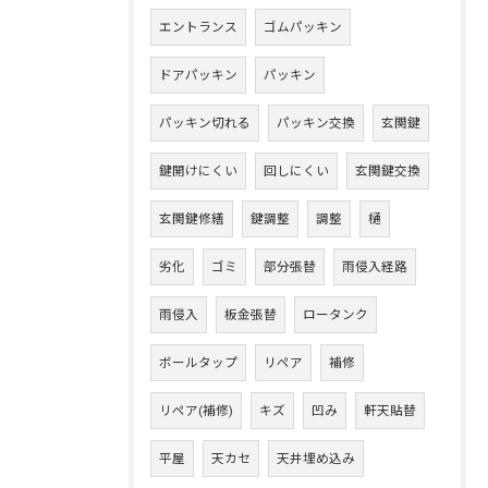
エントランス
ゴムパッキン
ドアパッキン
パッキン
パッキン切れる
パッキン交換
玄関鍵
鍵開けにくい
回しにくい
玄関鍵交換
玄関鍵修繕
鍵調整
調整
樋
劣化
ゴミ
部分張替
雨侵入経路
雨侵入
板金張替
ロータンク
ボールタップ
リペア
補修
リペア(補修)
キズ
凹み
軒天貼替
平屋
天カセ
天井埋め込み