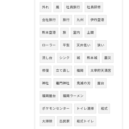
外れ
風
社員旅行
社員研修
会社旅行
旅行
九州
伊丹空港
熊本空港
旅
室内
土間
ローラー
平型
天井低い
狭い
流し台
シンク
城
熊本城
震災
修復
立て直し
福岡
太宰府天満宮
神社
竈門神社
鬼滅の刃
屋台
福岡屋台
福岡ラーメン
ポケモンセンター
トイレ清掃
和式
大掃除
古民家
和式トイレ