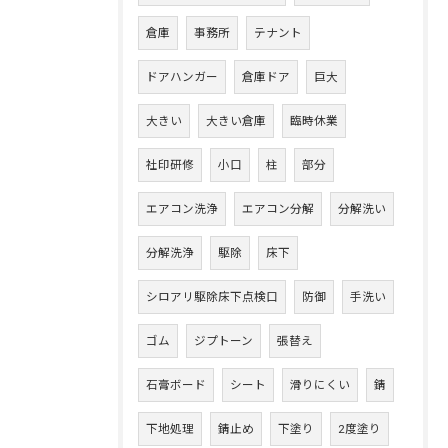
倉庫
事務所
テナント
ドアハンガー
倉庫ドア
巨大
大きい
大きい倉庫
臨時休業
社印研修
小口
柱
部分
エアコン洗浄
エアコン分解
分解洗い
分解洗浄
駆除
床下
シロアリ駆除床下点検口
防御
手洗い
ゴム
ジプトーン
張替え
石膏ボード
シート
滑りにくい
錆
下地処理
錆止め
下塗り
2度塗り