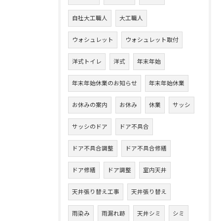
自社大工職人
大工職人
ウォシュレット
ウォシュレット取付
洋式トイレ
洋式
年末年始
年末年始休業のお知らせ
年末年始休業
お休みの案内
お休み
休業
サッシ
サッシのドア
ドア不具合
ドア不具合調整
ドア不具合修繕
ドア修繕
ドア調整
室内天井
天井張り替え工事
天井張り替え
雨染み
雨漏れ跡
天井シミ
シミ