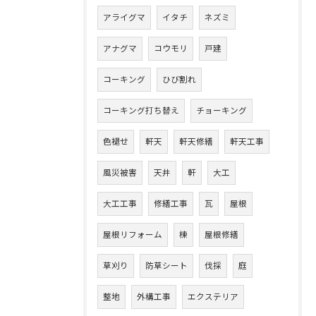
アライグマ
イタチ
ネズミ
アナグマ
コウモリ
戸建
コーキング
ひび割れ
コーキング打ち替え
チョーキング
色褪せ
軒天
軒天修繕
軒天工事
風災被害
天井
軒
大工
大工工事
修繕工事
瓦
屋根
屋根リフォーム
棟
屋根修繕
草刈り
防草シート
伐採
庭
整地
外構工事
エクステリア