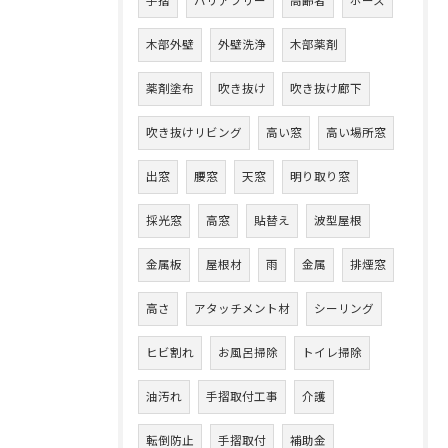
手摺
バリアフリー
高齢者
ホース
木部外壁
外壁洗浄
木部薬剤
薬剤塗布
吹き抜け
吹き抜け廊下
吹き抜けリビング
高い窓
高い場所窓
出窓
腰窓
天窓
明り取り窓
採光窓
高窓
貼替え
波型屋根
金属板
屋根材
雨
金属
排煙窓
高さ
アタッチメント材
シーリング
ヒビ割れ
お風呂掃除
トイレ掃除
油汚れ
手摺取付工事
介護
転倒防止
手摺取付
補助金