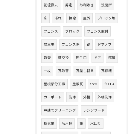
花壇撤去
剪定
砂利敷き
洗面所
床
汚れ
掃除
屋外
ブロック塀
フェンス
ブロック
フェンス取付
駐車場
フェンス塀
鍵
ドアノブ
取替
鍵交換
勝手口
ドア
部屋
一枚
瓦取替
瓦差し替え
瓦修繕
屋根部分工事
屋根瓦
toto
クロス
カーポート
洗浄
外構
外構洗浄
戸建てクリーニング
レンジフード
換気扇
吊戸棚
棚
水回り