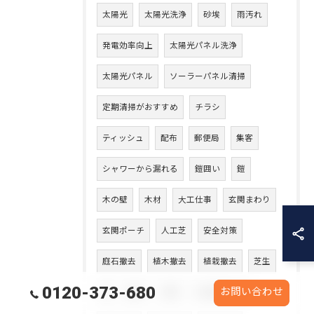
太陽光
太陽光洗浄
砂埃
雨汚れ
発電効率向上
太陽光パネル洗浄
太陽光パネル
ソーラーパネル清掃
定期清掃がおすすめ
チラシ
ティッシュ
配布
郵便局
集客
シャワーから漏れる
鎧囲い
鎧
木の壁
木材
大工仕事
玄関まわり
玄関ポーチ
人工芝
安全対策
庭石撤去
植木撤去
植栽撤去
芝生
0120-373-680
お問い合わせ
芝
庭石
作業
工場塗装工事