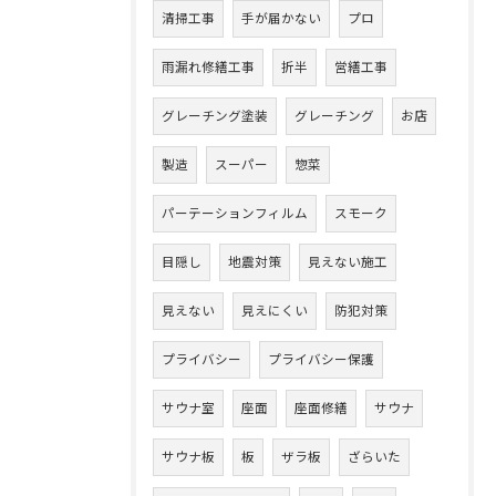
清掃工事
手が届かない
プロ
雨漏れ修繕工事
折半
営繕工事
グレーチング塗装
グレーチング
お店
製造
スーパー
惣菜
パーテーションフィルム
スモーク
目隠し
地震対策
見えない施工
見えない
見えにくい
防犯対策
プライバシー
プライバシー保護
サウナ室
座面
座面修繕
サウナ
サウナ板
板
ザラ板
ざらいた