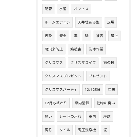
配管
水道
オフィス
ルームエアコン
天井埋込み型
足場
仮設
安全
糞
鳩
被害
屋上
鳩飛来防止
鳩被害
洗浄作業
クリスマス
クリスマスイブ
雨の日
クリスマスプレゼント
プレゼント
クリスマスパーティ
12月25日
年末
12月も終わり
車内清掃
動物の臭い
臭い
シートの汚れ
車内
座席
腐る
タイル
高圧洗浄機
泥