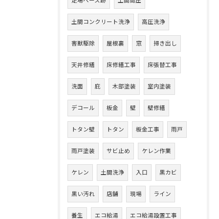
足場ベース跡
土間高圧
土間コンクリート洗浄
高圧洗浄
害獣駆除
屋根裏
窓
掃き出し
天井修繕
床修繕工事
床張替工事
洗面
庇
木部塗装
室内塗装
デコール
板金
壁
壁修繕
トタン壁
トタン
板金工事
雨戸
雨戸塗装
サビ止め
ケレン作業
ケレン
土間洗浄
入口
黒カビ
黒い汚れ
店舗
現場
ライン
養生
エコ給湯
エコ給湯設置工事