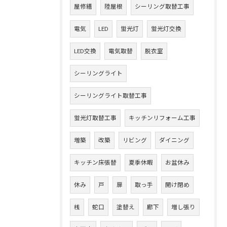
屋修繕
陸屋根
シーリング取替工事
電気
LED
蛍光灯
蛍光灯交換
LED交換
電気取替
脱衣室
シーリングライト
シーリングライト取替工事
蛍光灯取替工事
キッチンリフォーム工事
増築
改築
リビング
ダイニング
キッチン床張替
夏季休暇
お盆休み
休み
戸
扉
取っ手
開け閉め
桟
蛇口
塗替え
廊下
増し張り