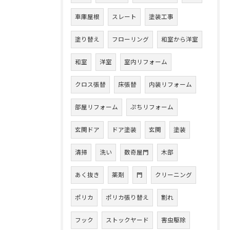
車庫屋根
スレート
塗装工事
塗り替え
フローリング
和室から洋室
和室
洋室
室内リフォーム
クロス張替
床張替
内装リフォーム
部屋リフォーム
ぷちリフォーム
玄関ドア
ドア塗装
玄関
塗装
清掃
洗い
数奇屋門
木部
あく抜き
薬剤
門
クリーニング
ポリカ
ポリカ張り替え
割れ
フック
ストックヤード
害虫駆除