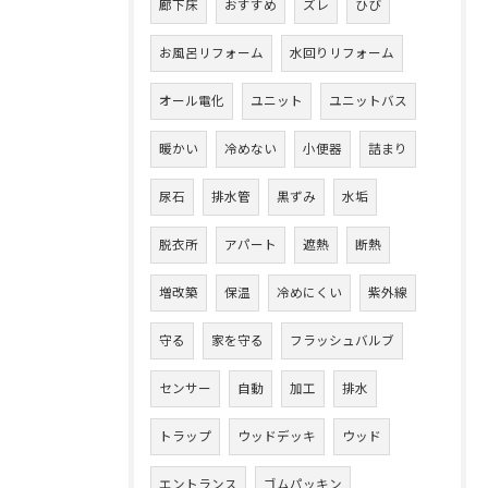
廊下床
おすすめ
ズレ
ひび
お風呂リフォーム
水回りリフォーム
オール電化
ユニット
ユニットバス
暖かい
冷めない
小便器
詰まり
尿石
排水管
黒ずみ
水垢
脱衣所
アパート
遮熱
断熱
増改築
保温
冷めにくい
紫外線
守る
家を守る
フラッシュバルブ
センサー
自動
加工
排水
トラップ
ウッドデッキ
ウッド
エントランス
ゴムパッキン