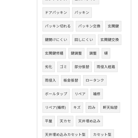
ドアパッキン
パッキン
パッキン切れる
パッキン交換
玄関鍵
鍵開けにくい
回しにくい
玄関鍵交換
玄関鍵修繕
鍵調整
調整
樋
劣化
ゴミ
部分張替
雨侵入経路
雨侵入
板金張替
ロータンク
ボールタップ
リペア
補修
リペア(補修)
キズ
凹み
軒天貼替
平屋
天カセ
天井埋め込み
天井埋め込みカセット型
カセット型