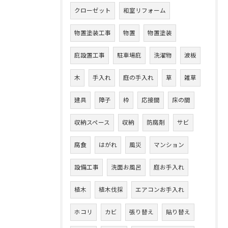
クローゼット
和室リフォーム
物置塗装工事
物置
物置塗装
庇設置工事
駐車場庇
洗濯物
波板
木
手入れ
庭の手入れ
草
雑草
建具
障子
枠
応接間
床の間
収納スペース
収納
防腐剤
サビ
腐食
はがれ
風災
マンション
設備工事
洗面お風呂
庭お手入れ
植木
植木伐採
エアコンお手入れ
ホコリ
カビ
張り替え
貼り替え