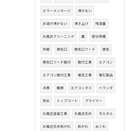
エラーメッセージ
沸かない
お湯が沸かない
沸き上げ
残湯量
お風呂クリーニング
蔵
部分修繕
外壁
換気口
換気口フード
換気
換気口フード取付
取付工事
エアコン
エアコン取付工事
電気工事
電化製品
冷房
暖房
エアコンガス
ベランダ
防水
トップコート
プライマー
お風呂塗装工事
お風呂天井
モルタル
お風呂天井剥がれ
剥がれ
めくれ