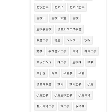
防水塗料
防カビ
防カビ塗料
点検口
点検口設置
点検
屋根裏点検
洗面所クロス張替
取替工事
浴室
シャワー
水栓
交換
張り替え工事
修繕
補修工事
キッチン床
棟工事
屋根棟
植栽
草引き
除草
砂利敷
砂利
洗面台取替
鉄部
鉄部塗装
小庇
小庇塗装
小庇屋根塗装
小庇修繕
軒天修繕工事
木工事
収納棚