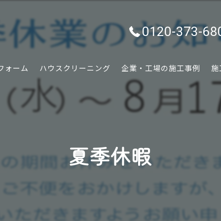
0120-373-68
フォーム
ハウスクリーニング
企業・工場の施工事例
施
水回り
内装
夏季休暇
外装
ぷちリフォーム
外構・エクステリア
害虫害獣駆除