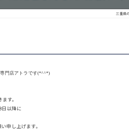
三重県
店アトラです(*^^*)
きます。
8日以降に
願い申し上げます。