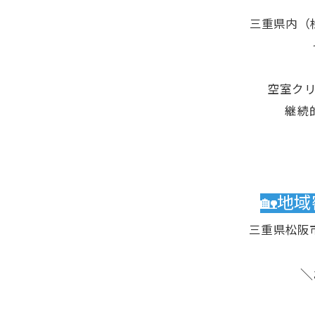
三重県内（
空室ク
継続
🏡地
三重県松阪
＼