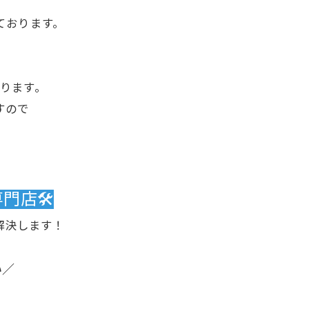
ております。
。
ります。
すので
店🛠️
解決します！
い／