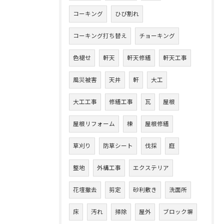
コーキング
ひび割れ
コーキング打ち替え
チョーキング
色褪せ
軒天
軒天修繕
軒天工事
風災被害
天井
軒
大工
大工工事
修繕工事
瓦
屋根
屋根リフォーム
棟
屋根修繕
草刈り
防草シート
伐採
庭
整地
外構工事
エクステリア
花壇撤去
剪定
砂利敷き
洗面所
床
汚れ
掃除
屋外
ブロック塀