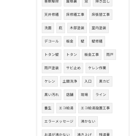
害獣駆除
屋根裏
窓
掃き出し
天井修繕
床修繕工事
床張替工事
洗面
庇
木部塗装
室内塗装
デコール
板金
壁
壁修繕
トタン壁
トタン
板金工事
雨戸
雨戸塗装
サビ止め
ケレン作業
ケレン
土間洗浄
入口
黒カビ
黒い汚れ
店舗
現場
ライン
養生
エコ給湯
エコ給湯設置工事
エラーメッセージ
沸かない
お湯が沸かない
沸き上げ
残湯量