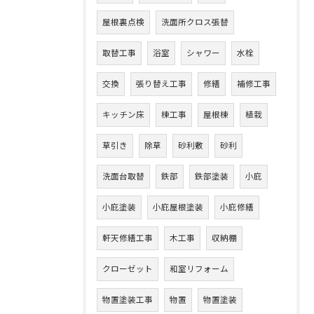
屋根裏点検
洗面所クロス張替
取替工事
浴室
シャワー
水栓
交換
張り替え工事
修繕
補修工事
キッチン床
棟工事
屋根棟
植栽
草引き
除草
砂利敷
砂利
洗面台取替
鉄部
鉄部塗装
小庇
小庇塗装
小庇屋根塗装
小庇修繕
軒天修繕工事
木工事
収納棚
クローゼット
和室リフォーム
物置塗装工事
物置
物置塗装