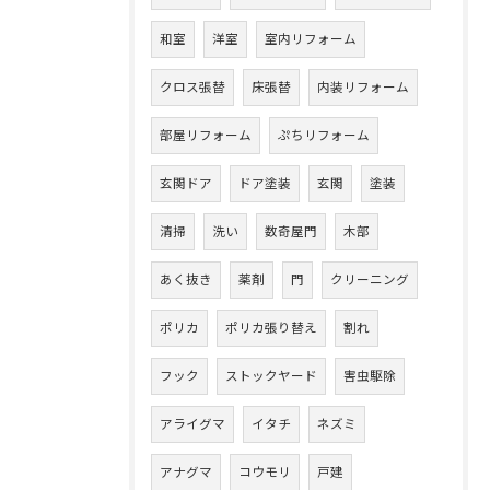
和室
洋室
室内リフォーム
クロス張替
床張替
内装リフォーム
部屋リフォーム
ぷちリフォーム
玄関ドア
ドア塗装
玄関
塗装
清掃
洗い
数奇屋門
木部
あく抜き
薬剤
門
クリーニング
ポリカ
ポリカ張り替え
割れ
フック
ストックヤード
害虫駆除
アライグマ
イタチ
ネズミ
アナグマ
コウモリ
戸建