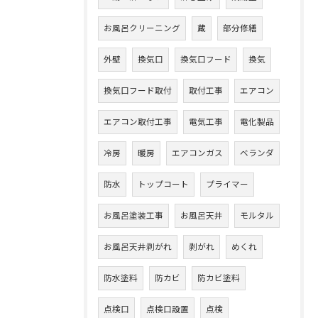
お風呂クリーニング
蔵
部分修繕
外壁
換気口
換気口フード
換気
換気口フード取付
取付工事
エアコン
エアコン取付工事
電気工事
電化製品
冷房
暖房
エアコンガス
ベランダ
防水
トップコート
プライマー
お風呂塗装工事
お風呂天井
モルタル
お風呂天井剥がれ
剥がれ
めくれ
防水塗料
防カビ
防カビ塗料
点検口
点検口設置
点検