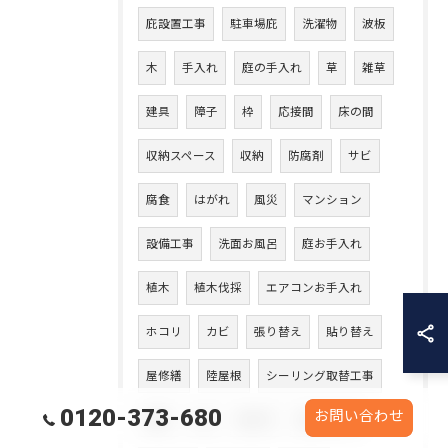
庇設置工事
駐車場庇
洗濯物
波板
木
手入れ
庭の手入れ
草
雑草
建具
障子
枠
応接間
床の間
収納スペース
収納
防腐剤
サビ
腐食
はがれ
風災
マンション
設備工事
洗面お風呂
庭お手入れ
植木
植木伐採
エアコンお手入れ
ホコリ
カビ
張り替え
貼り替え
屋修繕
陸屋根
シーリング取替工事
0120-373-680
お問い合わせ
電気
LED
蛍光灯
蛍光灯交換