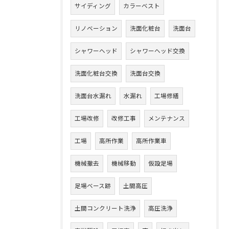
サイディング
カラーベスト
リノベーション
洗面化粧台
洗面台
シャワーヘッド
シャワーヘッド交換
洗面化粧台交換
洗面台交換
洗面台水漏れ
水漏れ
工場修繕
工場改修
改修工事
メンテナンス
工場
高所作業
高所作業車
機械撤去
機械移動
仮設足場
足場ベース跡
土間高圧
土間コンクリート洗浄
高圧洗浄