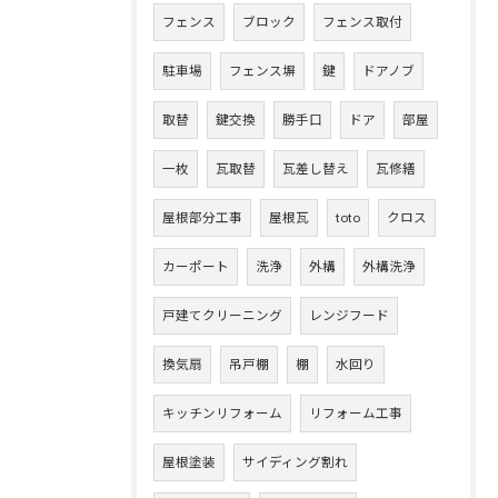
フェンス
ブロック
フェンス取付
駐車場
フェンス塀
鍵
ドアノブ
取替
鍵交換
勝手口
ドア
部屋
一枚
瓦取替
瓦差し替え
瓦修繕
屋根部分工事
屋根瓦
toto
クロス
カーポート
洗浄
外構
外構洗浄
戸建てクリーニング
レンジフード
換気扇
吊戸棚
棚
水回り
キッチンリフォーム
リフォーム工事
屋根塗装
サイディング割れ