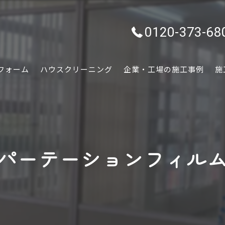
0120-373-68
フォーム
ハウスクリーニング
企業・工場の施工事例
施
水回り
内装
パーテーションフィル
外装
ぷちリフォーム
外構・エクステリア
害虫害獣駆除