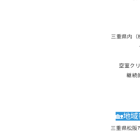
三重県内（
空室ク
継続
🏡地
三重県松阪