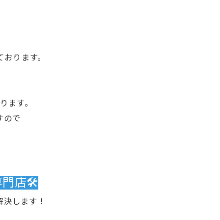
ております。
。
ります。
すので
店🛠️
解決します！