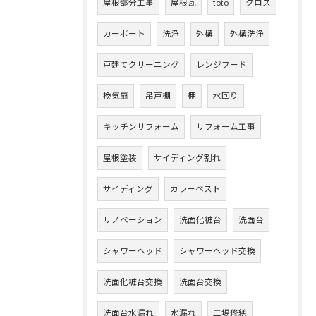
屋根部分工事
屋根瓦
toto
クロス
カーポート
洗浄
外構
外構洗浄
戸建てクリーニング
レンジフード
換気扇
吊戸棚
棚
水回り
キッチンリフォーム
リフォーム工事
屋根塗装
サイディング割れ
サイディング
カラーベスト
リノベーション
洗面化粧台
洗面台
シャワーヘッド
シャワーヘッド交換
洗面化粧台交換
洗面台交換
洗面台水漏れ
水漏れ
工場修繕