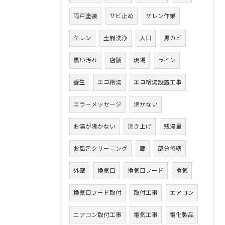
雨戸塗装
サビ止め
ケレン作業
ケレン
土間洗浄
入口
黒カビ
黒い汚れ
店舗
現場
ライン
養生
エコ給湯
エコ給湯設置工事
エラーメッセージ
沸かない
お湯が沸かない
沸き上げ
残湯量
お風呂クリーニング
蔵
部分修繕
外壁
換気口
換気口フード
換気
換気口フード取付
取付工事
エアコン
エアコン取付工事
電気工事
電化製品