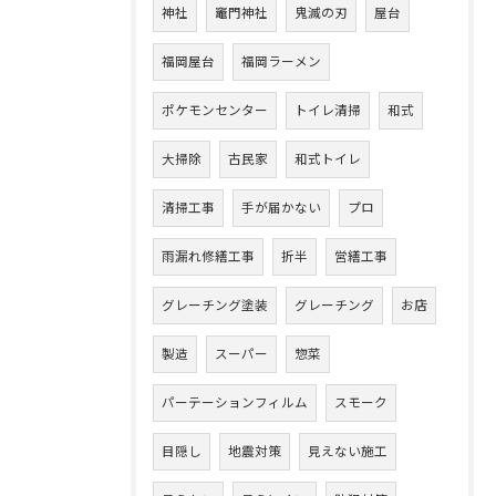
神社
竈門神社
鬼滅の刃
屋台
福岡屋台
福岡ラーメン
ポケモンセンター
トイレ清掃
和式
大掃除
古民家
和式トイレ
清掃工事
手が届かない
プロ
雨漏れ修繕工事
折半
営繕工事
グレーチング塗装
グレーチング
お店
製造
スーパー
惣菜
パーテーションフィルム
スモーク
目隠し
地震対策
見えない施工