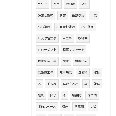
草引き
除草
砂利敷
砂利
洗面台取替
鉄部
鉄部塗装
小庇
小庇塗装
小庇屋根塗装
小庇修繕
軒天修繕工事
木工事
収納棚
クローゼット
和室リフォーム
物置塗装工事
物置
物置塗装
庇設置工事
駐車場庇
洗濯物
波板
木
手入れ
庭の手入れ
草
雑草
建具
障子
枠
応接間
床の間
収納スペース
収納
防腐剤
サビ