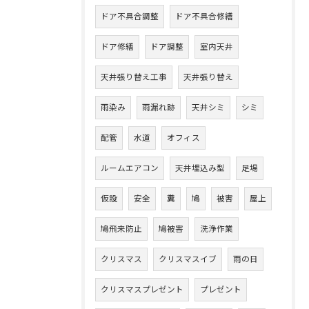
ドア不具合調整
ドア不具合修繕
ドア修繕
ドア調整
室内天井
天井張り替え工事
天井張り替え
雨染み
雨漏れ跡
天井シミ
シミ
配管
水道
オフィス
ルームエアコン
天井埋込み型
足場
仮設
安全
糞
鳩
被害
屋上
鳩飛来防止
鳩被害
洗浄作業
クリスマス
クリスマスイブ
雨の日
クリスマスプレゼント
プレゼント