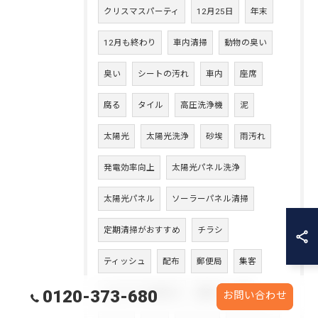
クリスマスパーティ
12月25日
年末
12月も終わり
車内清掃
動物の臭い
臭い
シートの汚れ
車内
座席
腐る
タイル
高圧洗浄機
泥
太陽光
太陽光洗浄
砂埃
雨汚れ
発電効率向上
太陽光パネル洗浄
太陽光パネル
ソーラーパネル清掃
定期清掃がおすすめ
チラシ
ティッシュ
配布
郵便局
集客
0120-373-680
シャワーから漏れる
鎧囲い
鎧
お問い合わせ