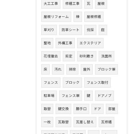
大工工事
修繕工事
瓦
屋根
屋根リフォーム
棟
屋根修繕
草刈り
防草シート
伐採
庭
整地
外構工事
エクステリア
花壇撤去
剪定
砂利敷き
洗面所
床
汚れ
掃除
屋外
ブロック塀
フェンス
ブロック
フェンス取付
駐車場
フェンス塀
鍵
ドアノブ
取替
鍵交換
勝手口
ドア
部屋
一枚
瓦取替
瓦差し替え
瓦修繕