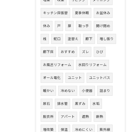
キッチン床張替
夏季休暇
お盆休み
休み
戸
扉
取っ手
開け閉め
桟
蛇口
塗替え
廊下
増し張り
廊下床
おすすめ
ズレ
ひび
お風呂リフォーム
水回りリフォーム
オール電化
ユニット
ユニットバス
暖かい
冷めない
小便器
詰まり
尿石
排水管
黒ずみ
水垢
脱衣所
アパート
遮熱
断熱
増改築
保温
冷めにくい
紫外線