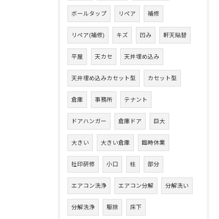
ボールタップ
リペア
補修
リペア(補修)
キズ
凹み
軒天貼替
平屋
天カセ
天井埋め込み
天井埋め込みカセット型
カセット型
倉庫
事務所
テナント
ドアハンガー
倉庫ドア
巨大
大きい
大きい倉庫
臨時休業
社印研修
小口
柱
部分
エアコン洗浄
エアコン分解
分解洗い
分解洗浄
駆除
床下