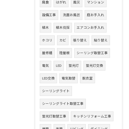
腐食
はがれ
風災
マンション
設備工事
洗面お風呂
庭お手入れ
植木
植木伐採
エアコンお手入れ
ホコリ
カビ
張り替え
貼り替え
屋修繕
陸屋根
シーリング取替工事
電気
LED
蛍光灯
蛍光灯交換
LED交換
電気取替
脱衣室
シーリングライト
シーリングライト取替工事
蛍光灯取替工事
キッチンリフォーム工事
増築
改築
リビング
ダイニング