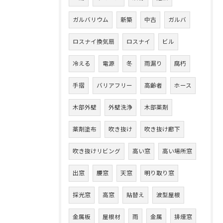
ガルバリウム
新築
中古
ガルバ
ロスナイ換気扇
ロスナイ
ビル
冷える
電源
冬
雨漏り
腐朽
手摺
バリアフリー
高齢者
ホース
木部外壁
外壁洗浄
木部薬剤
薬剤塗布
吹き抜け
吹き抜け廊下
吹き抜けリビング
高い窓
高い場所窓
出窓
腰窓
天窓
明り取り窓
採光窓
高窓
貼替え
波型屋根
金属板
屋根材
雨
金属
排煙窓