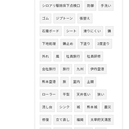
シロアリ駆除床下点検口
防御
手洗い
ゴム
ジプトーン
張替え
石膏ボード
シート
滑りにくい
錆
下地処理
錆止め
下塗り
2度塗り
外れ
風
社員旅行
社員研修
会社旅行
旅行
九州
伊丹空港
熊本空港
旅
室内
土間
ローラー
平型
天井低い
狭い
流し台
シンク
城
熊本城
震災
修復
立て直し
福岡
太宰府天満宮