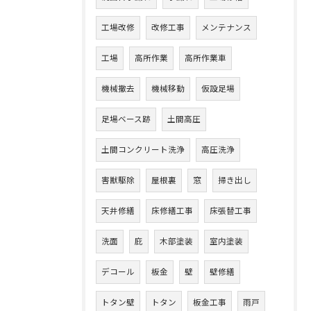
工場改修
改修工事
メンテナンス
工場
高所作業
高所作業車
機械撤去
機械移動
仮設足場
足場ベース跡
土間高圧
土間コンクリート洗浄
高圧洗浄
害獣駆除
屋根裏
窓
掃き出し
天井修繕
床修繕工事
床張替工事
洗面
庇
木部塗装
室内塗装
デコール
板金
壁
壁修繕
トタン壁
トタン
板金工事
雨戸