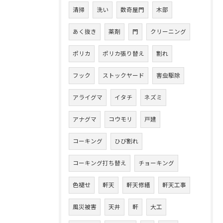
清掃
洗い
数奇屋門
木部
あく抜き
薬剤
門
クリーニング
ポリカ
ポリカ張り替え
割れ
フック
ストックヤード
害虫駆除
アライグマ
イタチ
ネズミ
アナグマ
コウモリ
戸建
コーキング
ひび割れ
コーキング打ち替え
チョーキング
色褪せ
軒天
軒天修繕
軒天工事
風災被害
天井
軒
大工