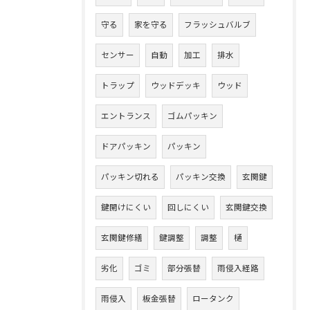
守る
家を守る
フラッシュバルブ
センサー
自動
加工
排水
トラップ
ウッドデッキ
ウッド
エントランス
ゴムパッキン
ドアパッキン
パッキン
パッキン切れる
パッキン交換
玄関鍵
鍵開けにくい
回しにくい
玄関鍵交換
玄関鍵修繕
鍵調整
調整
樋
劣化
ゴミ
部分張替
雨侵入経路
雨侵入
板金張替
ロータンク