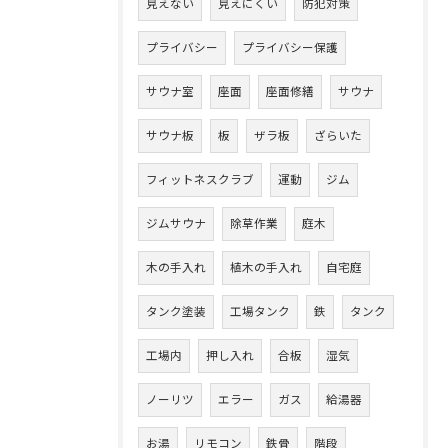
見えない
見えにくい
防犯対策
プライバシー
プライバシー保護
サウナ室
座面
座面修繕
サウナ
サウナ板
板
ザラ板
ざらいた
フィットネスクラブ
運動
ジム
ジムサウナ
除草作業
庭木
木の手入れ
植木の手入れ
自宅庭
タンク塗装
工場タンク
鉄
タンク
工場内
押し入れ
合板
湿気
ノーリツ
エラー
ガス
給湯器
お湯
リモコン
鉄骨
階段