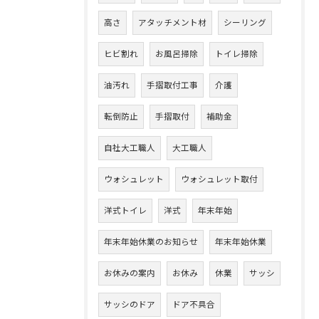
高さ
アタッチメント材
シーリング
ヒビ割れ
お風呂掃除
トイレ掃除
油汚れ
手摺取付工事
介護
転倒防止
手摺取付
補助金
自社大工職人
大工職人
ウォシュレット
ウォシュレット取付
洋式トイレ
洋式
年末年始
年末年始休業のお知らせ
年末年始休業
お休みの案内
お休み
休業
サッシ
サッシのドア
ドア不具合