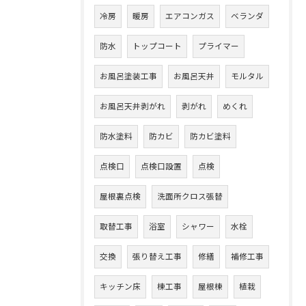
冷房
暖房
エアコンガス
ベランダ
防水
トップコート
プライマー
お風呂塗装工事
お風呂天井
モルタル
お風呂天井剥がれ
剥がれ
めくれ
防水塗料
防カビ
防カビ塗料
点検口
点検口設置
点検
屋根裏点検
洗面所クロス張替
取替工事
浴室
シャワー
水栓
交換
張り替え工事
修繕
補修工事
キッチン床
棟工事
屋根棟
植栽