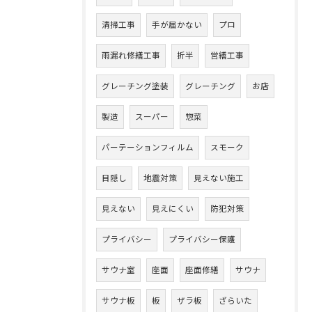
清掃工事
手が届かない
プロ
雨漏れ修繕工事
折半
営繕工事
グレーチング塗装
グレーチング
お店
製造
スーパー
惣菜
パーテーションフィルム
スモーク
目隠し
地震対策
見えない施工
見えない
見えにくい
防犯対策
プライバシー
プライバシー保護
サウナ室
座面
座面修繕
サウナ
サウナ板
板
ザラ板
ざらいた