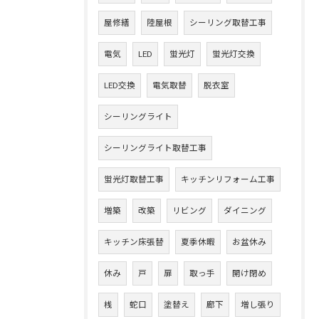
屋修繕
陸屋根
シーリング取替工事
電気
LED
蛍光灯
蛍光灯交換
LED交換
電気取替
脱衣室
シーリングライト
シーリングライト取替工事
蛍光灯取替工事
キッチンリフォーム工事
増築
改築
リビング
ダイニング
キッチン床張替
夏季休暇
お盆休み
休み
戸
扉
取っ手
開け閉め
桟
蛇口
塗替え
廊下
増し張り