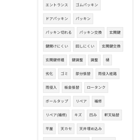
エントランス
ゴムパッキン
ドアパッキン
パッキン
パッキン切れる
パッキン交換
玄関鍵
鍵開けにくい
回しにくい
玄関鍵交換
玄関鍵修繕
鍵調整
調整
樋
劣化
ゴミ
部分張替
雨侵入経路
雨侵入
板金張替
ロータンク
ボールタップ
リペア
補修
リペア(補修)
キズ
凹み
軒天貼替
平屋
天カセ
天井埋め込み