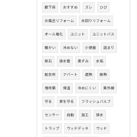
廊下床
おすすめ
ズレ
ひび
お風呂リフォーム
水回りリフォーム
オール電化
ユニット
ユニットバス
暖かい
冷めない
小便器
詰まり
尿石
排水管
黒ずみ
水垢
脱衣所
アパート
遮熱
断熱
増改築
保温
冷めにくい
紫外線
守る
家を守る
フラッシュバルブ
センサー
自動
加工
排水
トラップ
ウッドデッキ
ウッド