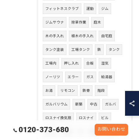
フィットネスクラブ
運動
ジム
ジムサウナ
除草作業
庭木
木の手入れ
植木の手入れ
自宅庭
タンク塗装
工場タンク
鉄
タンク
工場内
押し入れ
合板
湿気
ノーリツ
エラー
ガス
給湯器
お湯
リモコン
鉄骨
階段
ガルバリウム
新築
中古
ガルバ
ロスナイ換気扇
ロスナイ
ビル
0120-373-680
お問い合わせ
冷える
電源
冬
雨漏り
腐朽