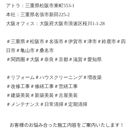
アトラ：三重県松阪市東町553-1
本社：三重県名張市新田225-2
大阪オフィス：大阪府大阪市浪速区桜川1-1-28
＃三重県＃松阪市＃名張市＃伊賀市＃津市＃鈴鹿市＃四
日市＃亀山市＃桑名市
＃関西圏＃大阪＃奈良＃京都＃滋賀＃愛知県
＃リフォーム＃ハウスクリーニング＃増改築
＃改修工事＃修繕工事＃営繕工事
＃建築美装＃新築美装＃古屋美装
＃メンテナンス＃日常清掃＃定期清掃
お客様のお悩み合った施工内容をご案内いたします！