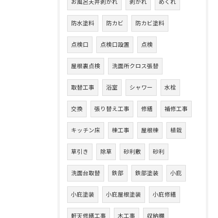
お風呂天井剥がれ
剥がれ
めくれ
防水塗料
防カビ
防カビ塗料
点検口
点検口設置
点検
屋根裏点検
洗面所クロス張替
取替工事
浴室
シャワー
水栓
交換
張り替え工事
修繕
補修工事
キッチン床
棟工事
屋根棟
植栽
草引き
除草
砂利敷
砂利
洗面台取替
鉄部
鉄部塗装
小庇
小庇塗装
小庇屋根塗装
小庇修繕
軒天修繕工事
木工事
収納棚