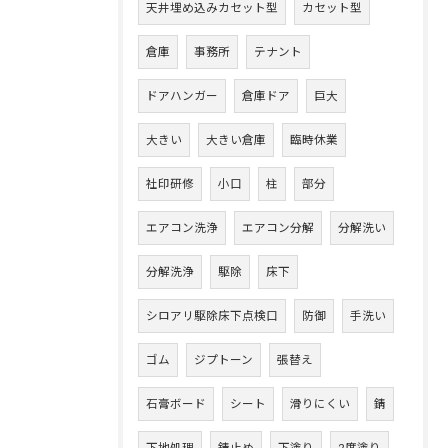
天井埋め込みカセット型
カセット型
倉庫
事務所
テナント
ドアハンガー
倉庫ドア
巨大
大きい
大きい倉庫
臨時休業
社印研修
小口
柱
部分
エアコン洗浄
エアコン分解
分解洗い
分解洗浄
駆除
床下
シロアリ駆除床下点検口
防御
手洗い
ゴム
ジプトーン
張替え
石膏ボード
シート
滑りにくい
錆