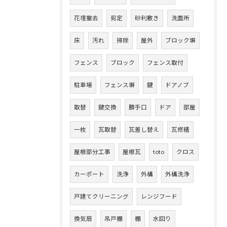
花壇撤去
剪定
砂利敷き
洗面所
床
汚れ
掃除
屋外
ブロック塀
フェンス
ブロック
フェンス取付
駐車場
フェンス塀
鍵
ドアノブ
取替
鍵交換
勝手口
ドア
部屋
一枚
瓦取替
瓦差し替え
瓦修繕
屋根部分工事
屋根瓦
toto
クロス
カーポート
洗浄
外構
外構洗浄
戸建てクリーニング
レンジフード
換気扇
吊戸棚
棚
水回り