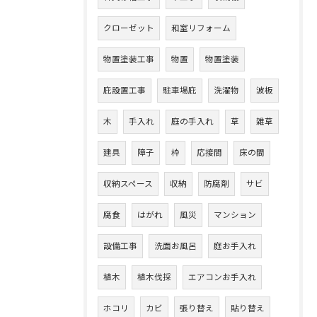
クローゼット
和室リフォーム
物置塗装工事
物置
物置塗装
庇設置工事
駐車場庇
洗濯物
波板
木
手入れ
庭の手入れ
草
雑草
建具
障子
枠
応接間
床の間
収納スペース
収納
防腐剤
サビ
腐食
はがれ
風災
マンション
設備工事
洗面お風呂
庭お手入れ
植木
植木伐採
エアコンお手入れ
ホコリ
カビ
張り替え
貼り替え