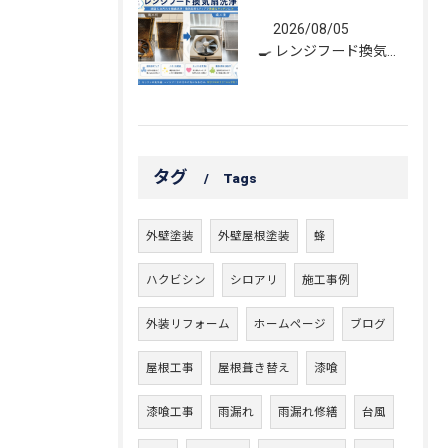
2026/08/05
🍳 レンジフード換気扇洗浄｜頑固な油汚れもスッキリ！
タグ
Tags
外壁塗装
外壁屋根塗装
蜂
ハクビシン
シロアリ
施工事例
外装リフォーム
ホームページ
ブログ
屋根工事
屋根葺き替え
漆喰
漆喰工事
雨漏れ
雨漏れ修繕
台風