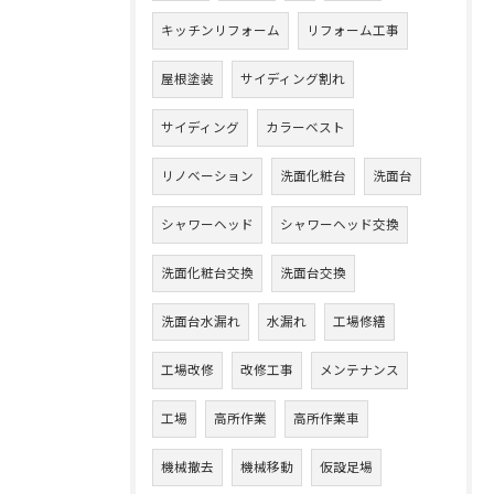
キッチンリフォーム
リフォーム工事
屋根塗装
サイディング割れ
サイディング
カラーベスト
リノベーション
洗面化粧台
洗面台
シャワーヘッド
シャワーヘッド交換
洗面化粧台交換
洗面台交換
洗面台水漏れ
水漏れ
工場修繕
工場改修
改修工事
メンテナンス
工場
高所作業
高所作業車
機械撤去
機械移動
仮設足場