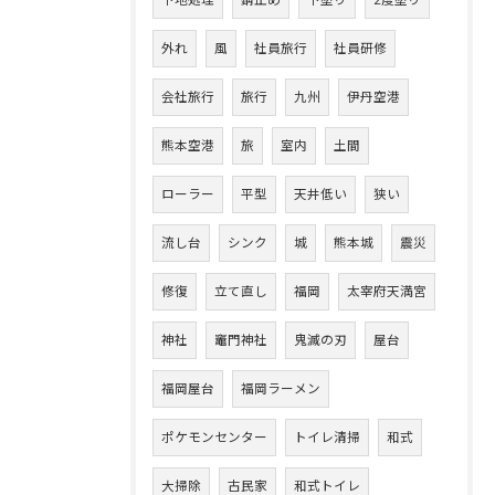
下地処理
錆止め
下塗り
2度塗り
外れ
風
社員旅行
社員研修
会社旅行
旅行
九州
伊丹空港
熊本空港
旅
室内
土間
ローラー
平型
天井低い
狭い
流し台
シンク
城
熊本城
震災
修復
立て直し
福岡
太宰府天満宮
神社
竈門神社
鬼滅の刃
屋台
福岡屋台
福岡ラーメン
ポケモンセンター
トイレ清掃
和式
大掃除
古民家
和式トイレ