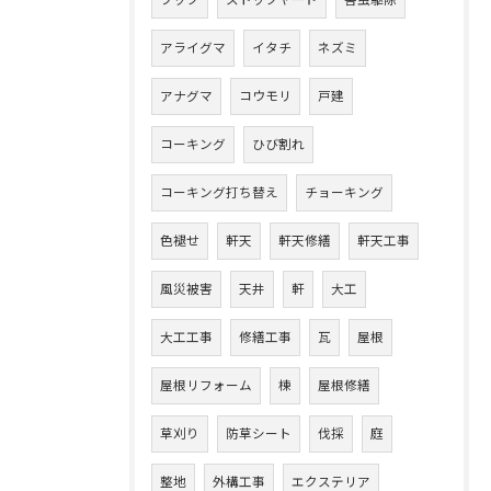
フック
ストックヤード
害虫駆除
アライグマ
イタチ
ネズミ
アナグマ
コウモリ
戸建
コーキング
ひび割れ
コーキング打ち替え
チョーキング
色褪せ
軒天
軒天修繕
軒天工事
風災被害
天井
軒
大工
大工工事
修繕工事
瓦
屋根
屋根リフォーム
棟
屋根修繕
草刈り
防草シート
伐採
庭
整地
外構工事
エクステリア