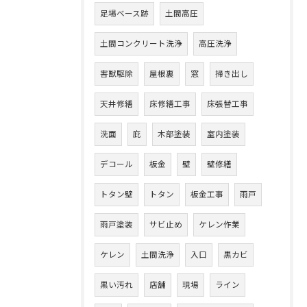
足場ベース跡
土間高圧
土間コンクリート洗浄
高圧洗浄
害獣駆除
屋根裏
窓
掃き出し
天井修繕
床修繕工事
床張替工事
洗面
庇
木部塗装
室内塗装
デコール
板金
壁
壁修繕
トタン壁
トタン
板金工事
雨戸
雨戸塗装
サビ止め
ケレン作業
ケレン
土間洗浄
入口
黒カビ
黒い汚れ
店舗
現場
ライン