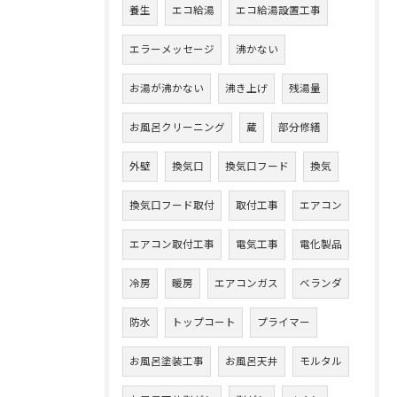
養生
エコ給湯
エコ給湯設置工事
エラーメッセージ
沸かない
お湯が沸かない
沸き上げ
残湯量
お風呂クリーニング
蔵
部分修繕
外壁
換気口
換気口フード
換気
換気口フード取付
取付工事
エアコン
エアコン取付工事
電気工事
電化製品
冷房
暖房
エアコンガス
ベランダ
防水
トップコート
プライマー
お風呂塗装工事
お風呂天井
モルタル