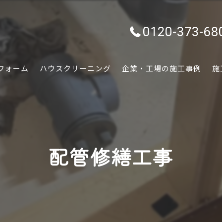
0120-373-68
フォーム
ハウスクリーニング
企業・工場の施工事例
施
水回り
内装
配管修繕工事
外装
ぷちリフォーム
外構・エクステリア
害虫害獣駆除