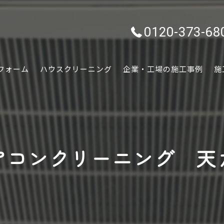
0120-373-68
フォーム
ハウスクリーニング
企業・工場の施工事例
施
水回り
内装
アコンクリーニング 天
外装
ぷちリフォーム
外構・エクステリア
害虫害獣駆除