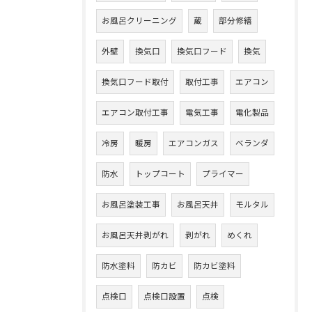
お風呂クリーニング
蔵
部分修繕
外壁
換気口
換気口フード
換気
換気口フード取付
取付工事
エアコン
エアコン取付工事
電気工事
電化製品
冷房
暖房
エアコンガス
ベランダ
防水
トップコート
プライマー
お風呂塗装工事
お風呂天井
モルタル
お風呂天井剥がれ
剥がれ
めくれ
防水塗料
防カビ
防カビ塗料
点検口
点検口設置
点検