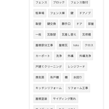
フェンス
ブロック
フェンス取付
駐車場
フェンス塀
鍵
ドアノブ
取替
鍵交換
勝手口
ドア
部屋
一枚
瓦取替
瓦差し替え
瓦修繕
屋根部分工事
屋根瓦
toto
クロス
カーポート
洗浄
外構
外構洗浄
戸建てクリーニング
レンジフード
換気扇
吊戸棚
棚
水回り
キッチンリフォーム
リフォーム工事
屋根塗装
サイディング割れ