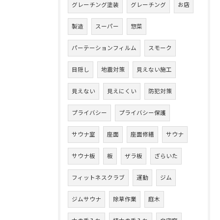
グレーチング塗装
グレーチング
お店
製造
スーパー
惣菜
パーテーションフィルム
スモーク
目隠し
地震対策
見えない施工
見えない
見えにくい
防犯対策
プライバシー
プライバシー保護
サウナ室
座面
座面修繕
サウナ
サウナ板
板
ザラ板
ざらいた
フィットネスクラブ
運動
ジム
ジムサウナ
除草作業
庭木