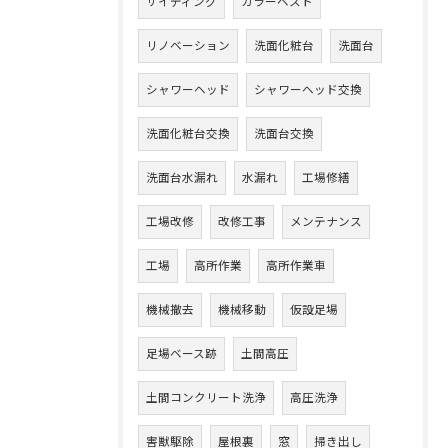
サイディング
カラーベスト
リノベーション
洗面化粧台
洗面台
シャワーヘッド
シャワーヘッド交換
洗面化粧台交換
洗面台交換
洗面台水漏れ
水漏れ
工場修繕
工場改修
改修工事
メンテナンス
工場
高所作業
高所作業車
機械撤去
機械移動
仮設足場
足場ベース跡
土間高圧
土間コンクリート洗浄
高圧洗浄
害獣駆除
屋根裏
窓
掃き出し