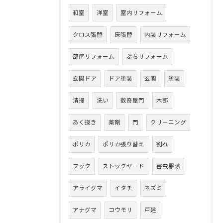
和室
洋室
室内リフォーム
クロス張替
床張替
内装リフォーム
部屋リフォーム
ぷちリフォーム
玄関ドア
ドア塗装
玄関
塗装
清掃
洗い
数奇屋門
木部
あく抜き
薬剤
門
クリーニング
ポリカ
ポリカ張り替え
割れ
フック
ストックヤード
害虫駆除
アライグマ
イタチ
ネズミ
アナグマ
コウモリ
戸建