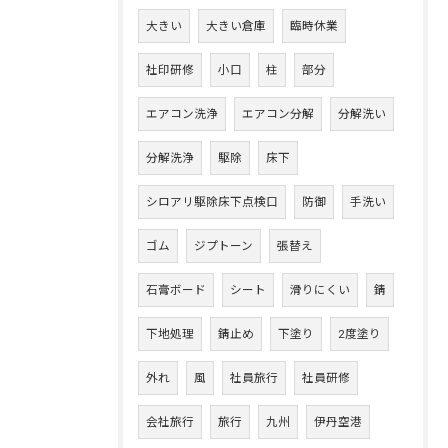
大きい
大きい倉庫
臨時休業
社印研修
小口
柱
部分
エアコン洗浄
エアコン分解
分解洗い
分解洗浄
駆除
床下
シロアリ駆除床下点検口
防御
手洗い
ゴム
ジプトーン
張替え
石膏ボード
シート
滑りにくい
錆
下地処理
錆止め
下塗り
2度塗り
外れ
風
社員旅行
社員研修
会社旅行
旅行
九州
伊丹空港