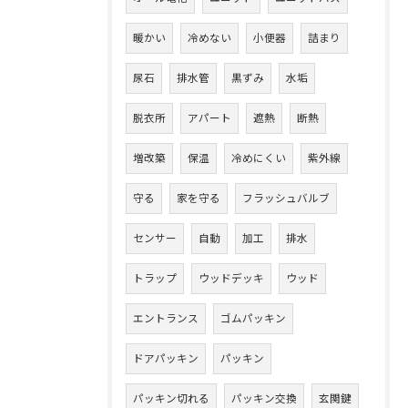
暖かい
冷めない
小便器
詰まり
尿石
排水管
黒ずみ
水垢
脱衣所
アパート
遮熱
断熱
増改築
保温
冷めにくい
紫外線
守る
家を守る
フラッシュバルブ
センサー
自動
加工
排水
トラップ
ウッドデッキ
ウッド
エントランス
ゴムパッキン
ドアパッキン
パッキン
パッキン切れる
パッキン交換
玄関鍵