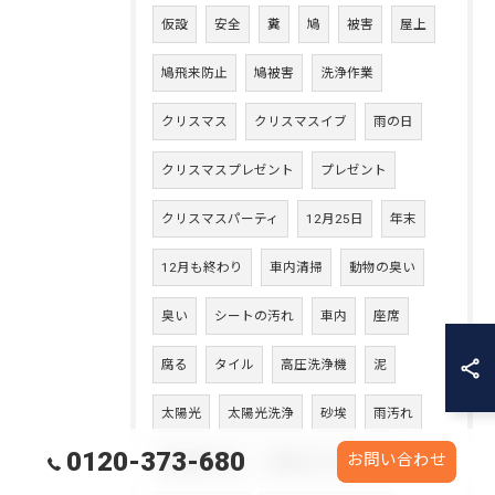
仮設
安全
糞
鳩
被害
屋上
鳩飛来防止
鳩被害
洗浄作業
クリスマス
クリスマスイブ
雨の日
クリスマスプレゼント
プレゼント
クリスマスパーティ
12月25日
年末
12月も終わり
車内清掃
動物の臭い
臭い
シートの汚れ
車内
座席
腐る
タイル
高圧洗浄機
泥
太陽光
太陽光洗浄
砂埃
雨汚れ
0120-373-680
お問い合わせ
発電効率向上
太陽光パネル洗浄