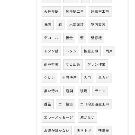
天井修繕
床修繕工事
床張替工事
洗面
庇
木部塗装
室内塗装
デコール
板金
壁
壁修繕
トタン壁
トタン
板金工事
雨戸
雨戸塗装
サビ止め
ケレン作業
ケレン
土間洗浄
入口
黒カビ
黒い汚れ
店舗
現場
ライン
養生
エコ給湯
エコ給湯設置工事
エラーメッセージ
沸かない
お湯が沸かない
沸き上げ
残湯量