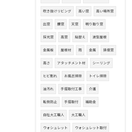
吹き抜けリビング
高い窓
高い場所窓
出窓
腰窓
天窓
明り取り窓
採光窓
高窓
貼替え
波型屋根
金属板
屋根材
雨
金属
排煙窓
高さ
アタッチメント材
シーリング
ヒビ割れ
お風呂掃除
トイレ掃除
油汚れ
手摺取付工事
介護
転倒防止
手摺取付
補助金
自社大工職人
大工職人
ウォシュレット
ウォシュレット取付