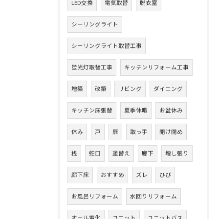
LED交換
電気取替
脱衣室
シーリングライト
シーリングライト取替工事
蛍光灯取替工事
キッチンリフォーム工事
増築
改築
リビング
ダイニング
キッチン床張替
夏季休暇
お盆休み
休み
戸
扉
取っ手
開け閉め
桟
蛇口
塗替え
廊下
増し張り
廊下床
おすすめ
ズレ
ひび
お風呂リフォーム
水回りリフォーム
オール電化
ユニット
ユニットバス