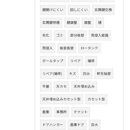
鍵開けにくい
回しにくい
玄関鍵交換
玄関鍵修繕
鍵調整
調整
樋
劣化
ゴミ
部分張替
雨侵入経路
雨侵入
板金張替
ロータンク
ボールタップ
リペア
補修
リペア(補修)
キズ
凹み
軒天貼替
平屋
天カセ
天井埋め込み
天井埋め込みカセット型
カセット型
倉庫
事務所
テナント
ドアハンガー
倉庫ドア
巨大