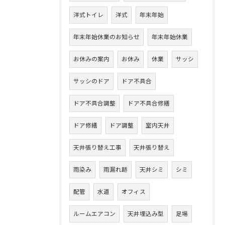
洋式トイレ
洋式
年末年始
年末年始休業のお知らせ
年末年始休業
お休みの案内
お休み
休業
サッシ
サッシのドア
ドア不具合
ドア不具合調整
ドア不具合修繕
ドア修繕
ドア調整
室内天井
天井張り替え工事
天井張り替え
雨染み
雨漏れ跡
天井シミ
シミ
配管
水道
オフィス
ルームエアコン
天井埋込み型
足場