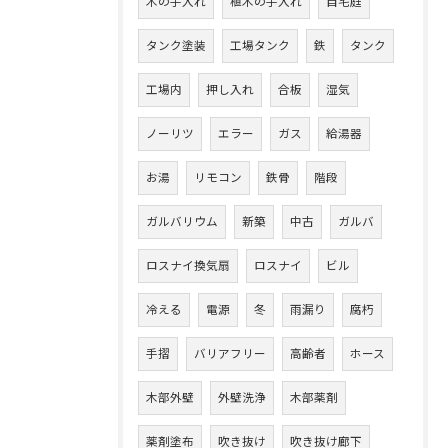
木の手入れ
植木の手入れ
自宅庭
タンク塗装
工場タンク
鉄
タンク
工場内
押し入れ
合板
湿気
ノーリツ
エラー
ガス
給湯器
お湯
リモコン
鉄骨
階段
ガルバリウム
新築
中古
ガルバ
ロスナイ換気扇
ロスナイ
ビル
冷える
電源
冬
雨漏り
腐朽
手摺
バリアフリー
高齢者
ホース
木部外壁
外壁洗浄
木部薬剤
薬剤塗布
吹き抜け
吹き抜け廊下