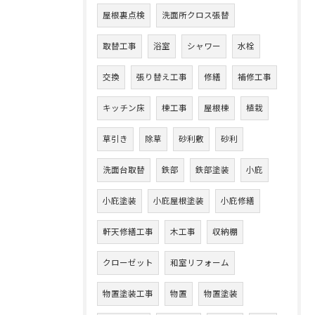
屋根裏点検
洗面所クロス張替
取替工事
浴室
シャワー
水栓
交換
張り替え工事
修繕
補修工事
キッチン床
棟工事
屋根棟
植栽
草引き
除草
砂利敷
砂利
洗面台取替
鉄部
鉄部塗装
小庇
小庇塗装
小庇屋根塗装
小庇修繕
軒天修繕工事
木工事
収納棚
クローゼット
和室リフォーム
物置塗装工事
物置
物置塗装