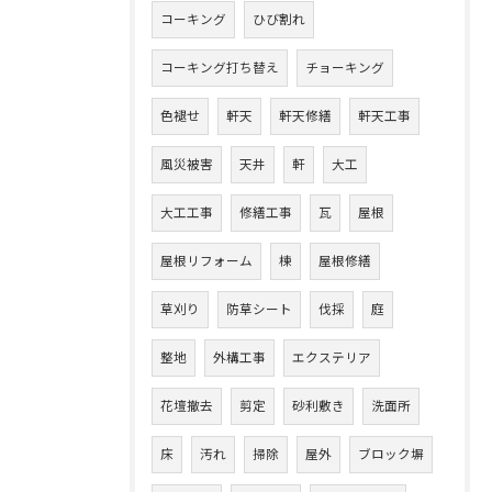
コーキング
ひび割れ
コーキング打ち替え
チョーキング
色褪せ
軒天
軒天修繕
軒天工事
風災被害
天井
軒
大工
大工工事
修繕工事
瓦
屋根
屋根リフォーム
棟
屋根修繕
草刈り
防草シート
伐採
庭
整地
外構工事
エクステリア
花壇撤去
剪定
砂利敷き
洗面所
床
汚れ
掃除
屋外
ブロック塀