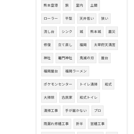
熊本空港
旅
室内
土間
ローラー
平型
天井低い
狭い
流し台
シンク
城
熊本城
震災
修復
立て直し
福岡
太宰府天満宮
神社
竈門神社
鬼滅の刃
屋台
福岡屋台
福岡ラーメン
ポケモンセンター
トイレ清掃
和式
大掃除
古民家
和式トイレ
清掃工事
手が届かない
プロ
雨漏れ修繕工事
折半
営繕工事