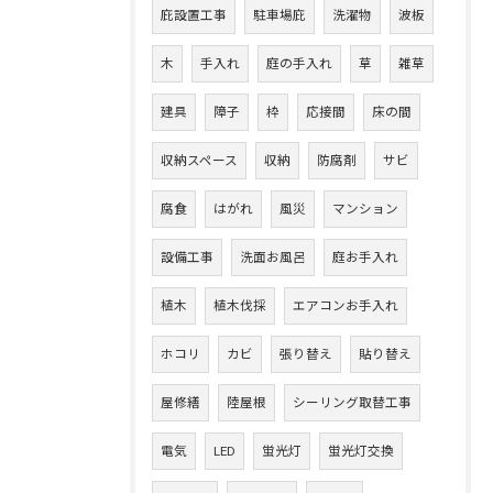
庇設置工事
駐車場庇
洗濯物
波板
木
手入れ
庭の手入れ
草
雑草
建具
障子
枠
応接間
床の間
収納スペース
収納
防腐剤
サビ
腐食
はがれ
風災
マンション
設備工事
洗面お風呂
庭お手入れ
植木
植木伐採
エアコンお手入れ
ホコリ
カビ
張り替え
貼り替え
屋修繕
陸屋根
シーリング取替工事
電気
LED
蛍光灯
蛍光灯交換