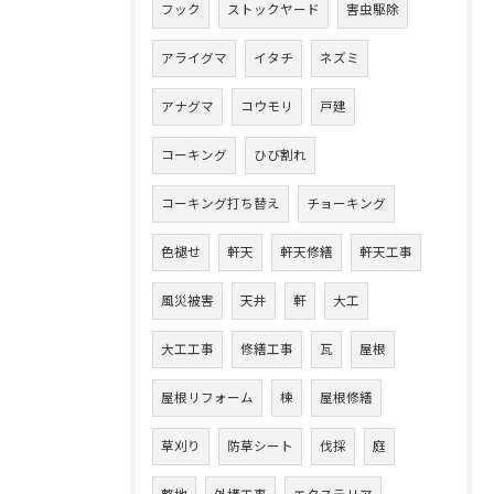
フック
ストックヤード
害虫駆除
アライグマ
イタチ
ネズミ
アナグマ
コウモリ
戸建
コーキング
ひび割れ
コーキング打ち替え
チョーキング
色褪せ
軒天
軒天修繕
軒天工事
風災被害
天井
軒
大工
大工工事
修繕工事
瓦
屋根
屋根リフォーム
棟
屋根修繕
草刈り
防草シート
伐採
庭