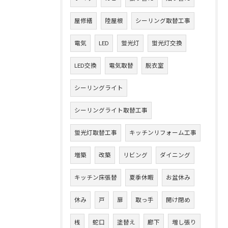
屋修繕
陸屋根
シーリング取替工事
電気
LED
蛍光灯
蛍光灯交換
LED交換
電気取替
脱衣室
シーリングライト
シーリングライト取替工事
蛍光灯取替工事
キッチンリフォーム工事
増築
改築
リビング
ダイニング
キッチン床張替
夏季休暇
お盆休み
休み
戸
扉
取っ手
開け閉め
桟
蛇口
塗替え
廊下
増し張り