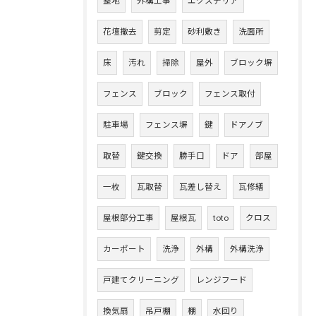
整地
外構工事
エクステリア
花壇撤去
剪定
砂利敷き
洗面所
床
汚れ
掃除
屋外
ブロック塀
フェンス
ブロック
フェンス取付
駐車場
フェンス塀
鍵
ドアノブ
取替
鍵交換
勝手口
ドア
部屋
一枚
瓦取替
瓦差し替え
瓦修繕
屋根部分工事
屋根瓦
toto
クロス
カーポート
洗浄
外構
外構洗浄
戸建てクリーニング
レンジフード
換気扇
吊戸棚
棚
水回り