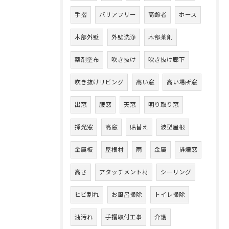
手摺
バリアフリー
高齢者
ホース
木部外壁
外壁洗浄
木部薬剤
薬剤塗布
吹き抜け
吹き抜け廊下
吹き抜けリビング
高い窓
高い場所窓
出窓
腰窓
天窓
明り取り窓
採光窓
高窓
貼替え
波型屋根
金属板
屋根材
雨
金属
排煙窓
高さ
アタッチメント材
シーリング
ヒビ割れ
お風呂掃除
トイレ掃除
油汚れ
手摺取付工事
介護