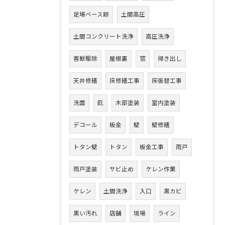
足場ベース跡
土間高圧
土間コンクリート洗浄
高圧洗浄
害獣駆除
屋根裏
窓
掃き出し
天井修繕
床修繕工事
床張替工事
洗面
庇
木部塗装
室内塗装
デコール
板金
壁
壁修繕
トタン壁
トタン
板金工事
雨戸
雨戸塗装
サビ止め
ケレン作業
ケレン
土間洗浄
入口
黒カビ
黒い汚れ
店舗
現場
ライン