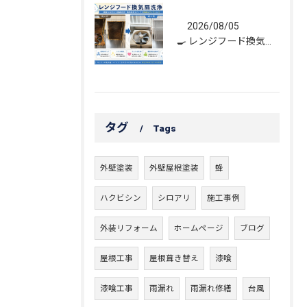
2026/08/05
🍳 レンジフード換気扇洗浄｜頑固な油汚れもスッキリ！
タグ
Tags
外壁塗装
外壁屋根塗装
蜂
ハクビシン
シロアリ
施工事例
外装リフォーム
ホームページ
ブログ
屋根工事
屋根葺き替え
漆喰
漆喰工事
雨漏れ
雨漏れ修繕
台風