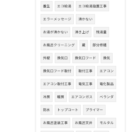
養生
エコ給湯
エコ給湯設置工事
エラーメッセージ
沸かない
お湯が沸かない
沸き上げ
残湯量
お風呂クリーニング
蔵
部分修繕
外壁
換気口
換気口フード
換気
換気口フード取付
取付工事
エアコン
エアコン取付工事
電気工事
電化製品
冷房
暖房
エアコンガス
ベランダ
防水
トップコート
プライマー
お風呂塗装工事
お風呂天井
モルタル