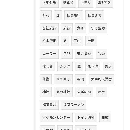
下地処理
錆止め
下塗り
2度塗り
外れ
風
社員旅行
社員研修
会社旅行
旅行
九州
伊丹空港
熊本空港
旅
室内
土間
ローラー
平型
天井低い
狭い
流し台
シンク
城
熊本城
震災
修復
立て直し
福岡
太宰府天満宮
神社
竈門神社
鬼滅の刃
屋台
福岡屋台
福岡ラーメン
ポケモンセンター
トイレ清掃
和式