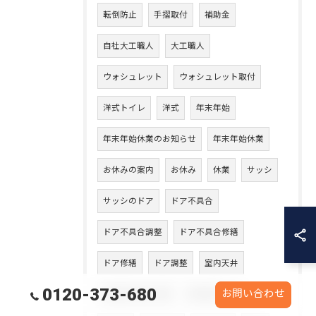
転倒防止
手摺取付
補助金
自社大工職人
大工職人
ウォシュレット
ウォシュレット取付
洋式トイレ
洋式
年末年始
年末年始休業のお知らせ
年末年始休業
お休みの案内
お休み
休業
サッシ
サッシのドア
ドア不具合
ドア不具合調整
ドア不具合修繕
ドア修繕
ドア調整
室内天井
0120-373-680
お問い合わせ
天井張り替え工事
天井張り替え