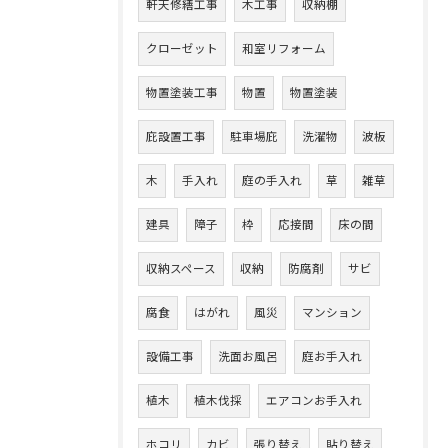
軒天修繕工事
木工事
収納棚
クローゼット
和室リフォーム
物置塗装工事
物置
物置塗装
庇設置工事
駐車場庇
洗濯物
波板
木
手入れ
庭の手入れ
草
雑草
建具
障子
枠
応接間
床の間
収納スペース
収納
防腐剤
サビ
腐食
はがれ
風災
マンション
設備工事
洗面お風呂
庭お手入れ
植木
植木伐採
エアコンお手入れ
ホコリ
カビ
張り替え
貼り替え