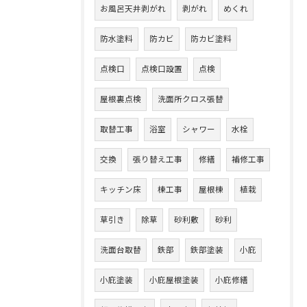
お風呂天井剥がれ
剥がれ
めくれ
防水塗料
防カビ
防カビ塗料
点検口
点検口設置
点検
屋根裏点検
洗面所クロス張替
取替工事
浴室
シャワー
水栓
交換
張り替え工事
修繕
補修工事
キッチン床
棟工事
屋根棟
植栽
草引き
除草
砂利敷
砂利
洗面台取替
鉄部
鉄部塗装
小庇
小庇塗装
小庇屋根塗装
小庇修繕