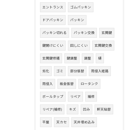
エントランス
ゴムパッキン
ドアパッキン
パッキン
パッキン切れる
パッキン交換
玄関鍵
鍵開けにくい
回しにくい
玄関鍵交換
玄関鍵修繕
鍵調整
調整
樋
劣化
ゴミ
部分張替
雨侵入経路
雨侵入
板金張替
ロータンク
ボールタップ
リペア
補修
リペア(補修)
キズ
凹み
軒天貼替
平屋
天カセ
天井埋め込み