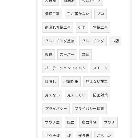
大掃除
古民家
和式トイレ
清掃工事
手が届かない
プロ
雨漏れ修繕工事
折半
営繕工事
グレーチング塗装
グレーチング
お店
製造
スーパー
惣菜
パーテーションフィルム
スモーク
目隠し
地震対策
見えない施工
見えない
見えにくい
防犯対策
プライバシー
プライバシー保護
サウナ室
座面
座面修繕
サウナ
サウナ板
板
ザラ板
ざらいた