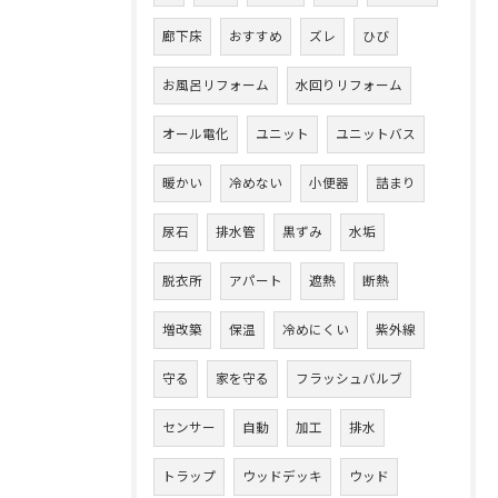
廊下床
おすすめ
ズレ
ひび
お風呂リフォーム
水回りリフォーム
オール電化
ユニット
ユニットバス
暖かい
冷めない
小便器
詰まり
尿石
排水管
黒ずみ
水垢
脱衣所
アパート
遮熱
断熱
増改築
保温
冷めにくい
紫外線
守る
家を守る
フラッシュバルブ
センサー
自動
加工
排水
トラップ
ウッドデッキ
ウッド