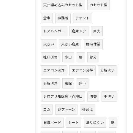
天井埋め込みカセット型
カセット型
倉庫
事務所
テナント
ドアハンガー
倉庫ドア
巨大
大きい
大きい倉庫
臨時休業
社印研修
小口
柱
部分
エアコン洗浄
エアコン分解
分解洗い
分解洗浄
駆除
床下
シロアリ駆除床下点検口
防御
手洗い
ゴム
ジプトーン
張替え
石膏ボード
シート
滑りにくい
錆