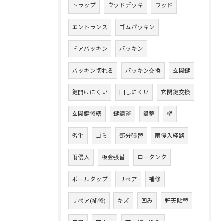
トラップ
ウッドデッキ
ウッド
エントランス
ゴムパッキン
ドアパッキン
パッキン
パッキン切れる
パッキン交換
玄関鍵
鍵開けにくい
回しにくい
玄関鍵交換
玄関鍵修繕
鍵調整
調整
樋
劣化
ゴミ
部分張替
雨侵入経路
雨侵入
板金張替
ロータンク
ボールタップ
リペア
補修
リペア(補修)
キズ
凹み
軒天貼替