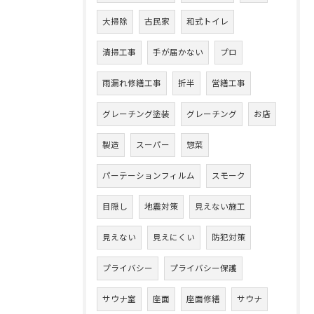
大掃除
古民家
和式トイレ
清掃工事
手が届かない
プロ
雨漏れ修繕工事
折半
営繕工事
グレーチング塗装
グレーチング
お店
製造
スーパー
惣菜
パーテーションフィルム
スモーク
目隠し
地震対策
見えない施工
見えない
見えにくい
防犯対策
プライバシー
プライバシー保護
サウナ室
座面
座面修繕
サウナ