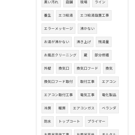
黒い汚れ
店舗
現場
ライン
養生
エコ給湯
エコ給湯設置工事
エラーメッセージ
沸かない
お湯が沸かない
沸き上げ
残湯量
お風呂クリーニング
蔵
部分修繕
外壁
換気口
換気口フード
換気
換気口フード取付
取付工事
エアコン
エアコン取付工事
電気工事
電化製品
冷房
暖房
エアコンガス
ベランダ
防水
トップコート
プライマー
お風呂塗装工事
お風呂天井
モルタル