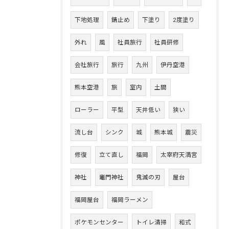
下地処理
錆止め
下塗り
2度塗り
外れ
風
社員旅行
社員研修
会社旅行
旅行
九州
伊丹空港
熊本空港
旅
室内
土間
ローラー
平型
天井低い
狭い
流し台
シンク
城
熊本城
震災
修復
立て直し
福岡
太宰府天満宮
神社
竈門神社
鬼滅の刃
屋台
福岡屋台
福岡ラーメン
ポケモンセンター
トイレ清掃
和式