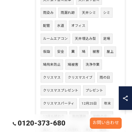
雨染み
雨漏れ跡
天井シミ
シミ
配管
水道
オフィス
ルームエアコン
天井埋込み型
足場
仮設
安全
糞
鳩
被害
屋上
鳩飛来防止
鳩被害
洗浄作業
クリスマス
クリスマスイブ
雨の日
クリスマスプレゼント
プレゼント
クリスマスパーティ
12月25日
年末
12月も終わり
車内清掃
動物の臭い
0120-373-680
お問い合わせ
臭い
シートの汚れ
車内
座席