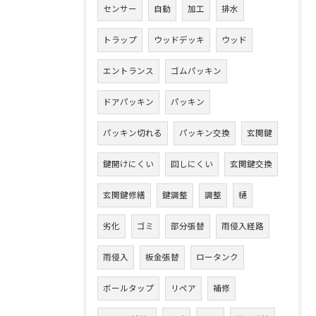
センサー
自動
加工
排水
トラップ
ウッドデッキ
ウッド
エントランス
ゴムパッキン
ドアパッキン
パッキン
パッキン切れる
パッキン交換
玄関鍵
鍵開けにくい
回しにくい
玄関鍵交換
玄関鍵修繕
鍵調整
調整
樋
劣化
ゴミ
部分張替
雨侵入経路
雨侵入
板金張替
ロータンク
ボールタップ
リペア
補修