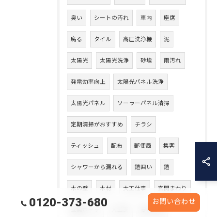
臭い
シートの汚れ
車内
座席
腐る
タイル
高圧洗浄機
泥
太陽光
太陽光洗浄
砂埃
雨汚れ
発電効率向上
太陽光パネル洗浄
太陽光パネル
ソーラーパネル清掃
定期清掃がおすすめ
チラシ
ティッシュ
配布
郵便局
集客
シャワーから漏れる
鎧囲い
鎧
木の壁
木材
大工仕事
玄関まわり
0120-373-680
お問い合わせ
玄関ポーチ
人工芝
安全対策