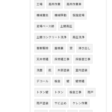
工場
高所作業
高所作業車
機械撤去
機械移動
仮設足場
足場ベース跡
土間高圧
土間コンクリート洗浄
高圧洗浄
害獣駆除
屋根裏
窓
掃き出し
天井修繕
床修繕工事
床張替工事
洗面
庇
木部塗装
室内塗装
デコール
板金
壁
壁修繕
トタン壁
トタン
板金工事
雨戸
雨戸塗装
サビ止め
ケレン作業