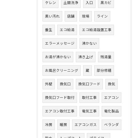
ケレン
土間洗浄
入口
黒カビ
黒い汚れ
店舗
現場
ライン
養生
エコ給湯
エコ給湯設置工事
エラーメッセージ
沸かない
お湯が沸かない
沸き上げ
残湯量
お風呂クリーニング
蔵
部分修繕
外壁
換気口
換気口フード
換気
換気口フード取付
取付工事
エアコン
エアコン取付工事
電気工事
電化製品
冷房
暖房
エアコンガス
ベランダ