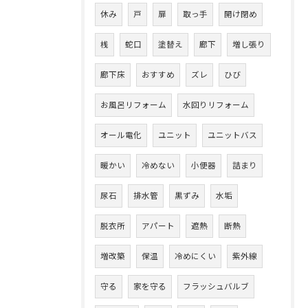
休み
戸
扉
取っ手
開け閉め
桟
蛇口
塗替え
廊下
増し張り
廊下床
おすすめ
ズレ
ひび
お風呂リフォーム
水回りリフォーム
オール電化
ユニット
ユニットバス
暖かい
冷めない
小便器
詰まり
尿石
排水管
黒ずみ
水垢
脱衣所
アパート
遮熱
断熱
増改築
保温
冷めにくい
紫外線
守る
家を守る
フラッシュバルブ