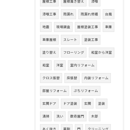
屋根工事
屋根葺き替え
漆喰
漆喰工事
雨漏れ
雨漏れ修繕
台風
地震
現場調査
屋根塗装工事
車庫
車庫屋根
スレート
塗装工事
塗り替え
フローリング
和室から洋室
和室
洋室
室内リフォーム
クロス張替
床張替
内装リフォーム
部屋リフォーム
ぷちリフォーム
玄関ドア
ドア塗装
玄関
塗装
清掃
洗い
数奇屋門
木部
あく抜き
薬剤
門
クリーニング