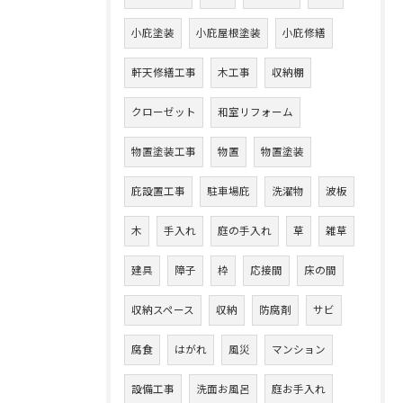
小庇塗装
小庇屋根塗装
小庇修繕
軒天修繕工事
木工事
収納棚
クローゼット
和室リフォーム
物置塗装工事
物置
物置塗装
庇設置工事
駐車場庇
洗濯物
波板
木
手入れ
庭の手入れ
草
雑草
建具
障子
枠
応接間
床の間
収納スペース
収納
防腐剤
サビ
腐食
はがれ
風災
マンション
設備工事
洗面お風呂
庭お手入れ