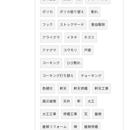
ポリカ
ポリカ張り替え
割れ
フック
ストックヤード
害虫駆除
アライグマ
イタチ
ネズミ
アナグマ
コウモリ
戸建
コーキング
ひび割れ
コーキング打ち替え
チョーキング
色褪せ
軒天
軒天修繕
軒天工事
風災被害
天井
軒
大工
大工工事
修繕工事
瓦
屋根
屋根リフォーム
棟
屋根修繕