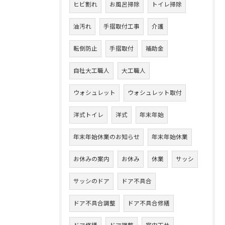
ヒビ割れ
お風呂掃除
トイレ掃除
油汚れ
手摺取付工事
介護
転倒防止
手摺取付
補助金
自社大工職人
大工職人
ウォシュレット
ウォシュレット取付
洋式トイレ
洋式
年末年始
年末年始休業のお知らせ
年末年始休業
お休みの案内
お休み
休業
サッシ
サッシのドア
ドア不具合
ドア不具合調整
ドア不具合修繕