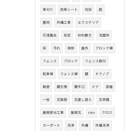
草刈り
防草シート
伐採
庭
整地
外構工事
エクステリア
花壇撤去
剪定
砂利敷き
洗面所
床
汚れ
掃除
屋外
ブロック塀
フェンス
ブロック
フェンス取付
駐車場
フェンス塀
鍵
ドアノブ
取替
鍵交換
勝手口
ドア
部屋
一枚
瓦取替
瓦差し替え
瓦修繕
屋根部分工事
屋根瓦
toto
クロス
カーポート
洗浄
外構
外構洗浄