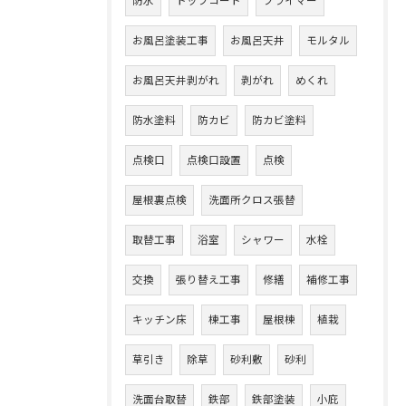
防水
トップコート
プライマー
お風呂塗装工事
お風呂天井
モルタル
お風呂天井剥がれ
剥がれ
めくれ
防水塗料
防カビ
防カビ塗料
点検口
点検口設置
点検
屋根裏点検
洗面所クロス張替
取替工事
浴室
シャワー
水栓
交換
張り替え工事
修繕
補修工事
キッチン床
棟工事
屋根棟
植栽
草引き
除草
砂利敷
砂利
洗面台取替
鉄部
鉄部塗装
小庇