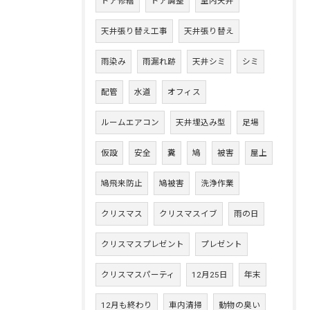
ドア修繕
ドア調整
室内天井
天井張り替え工事
天井張り替え
雨染み
雨漏れ跡
天井シミ
シミ
配管
水道
オフィス
ルームエアコン
天井埋込み型
足場
仮設
安全
糞
鳩
被害
屋上
鳩飛来防止
鳩被害
洗浄作業
クリスマス
クリスマスイブ
雨の日
クリスマスプレゼント
プレゼント
クリスマスパーティ
12月25日
年末
12月も終わり
車内清掃
動物の臭い