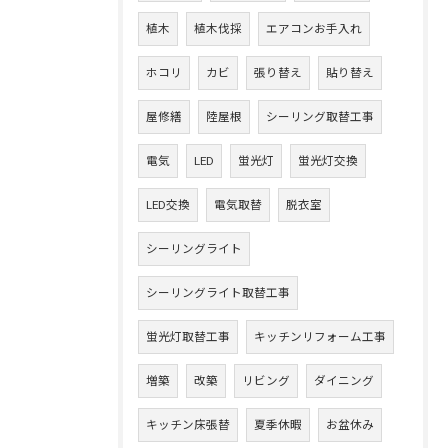
植木
植木伐採
エアコンお手入れ
ホコリ
カビ
張り替え
貼り替え
屋修繕
陸屋根
シーリング取替工事
電気
LED
蛍光灯
蛍光灯交換
LED交換
電気取替
脱衣室
シーリングライト
シーリングライト取替工事
蛍光灯取替工事
キッチンリフォーム工事
増築
改築
リビング
ダイニング
キッチン床張替
夏季休暇
お盆休み