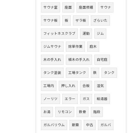
サウナ室
座面
座面修繕
サウナ
サウナ板
板
ザラ板
ざらいた
フィットネスクラブ
運動
ジム
ジムサウナ
除草作業
庭木
木の手入れ
植木の手入れ
自宅庭
タンク塗装
工場タンク
鉄
タンク
工場内
押し入れ
合板
湿気
ノーリツ
エラー
ガス
給湯器
お湯
リモコン
鉄骨
階段
ガルバリウム
新築
中古
ガルバ