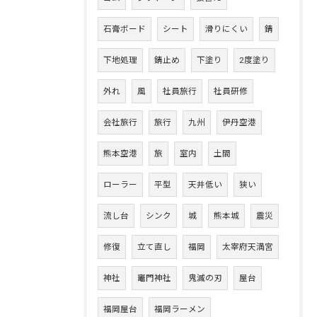
石膏ボード
シート
滑りにくい
錆
下地処理
錆止め
下塗り
2度塗り
外れ
風
社員旅行
社員研修
会社旅行
旅行
九州
伊丹空港
熊本空港
旅
室内
土間
ローラー
平型
天井低い
狭い
流し台
シンク
城
熊本城
震災
修復
立て直し
福岡
太宰府天満宮
神社
竈門神社
鬼滅の刃
屋台
福岡屋台
福岡ラーメン