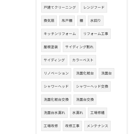
戸建てクリーニング
レンジフード
換気扇
吊戸棚
棚
水回り
キッチンリフォーム
リフォーム工事
屋根塗装
サイディング割れ
サイディング
カラーベスト
リノベーション
洗面化粧台
洗面台
シャワーヘッド
シャワーヘッド交換
洗面化粧台交換
洗面台交換
洗面台水漏れ
水漏れ
工場修繕
工場改修
改修工事
メンテナンス