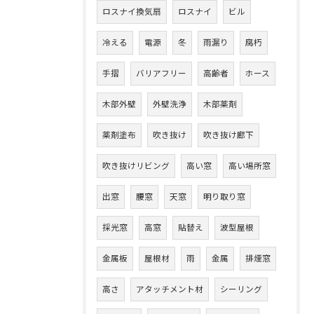
ロスナイ換気扇
ロスナイ
ビル
冷える
電源
冬
雨漏り
腐朽
手摺
バリアフリー
高齢者
ホース
木部外壁
外壁洗浄
木部薬剤
薬剤塗布
吹き抜け
吹き抜け廊下
吹き抜けリビング
高い窓
高い場所窓
出窓
腰窓
天窓
明り取り窓
採光窓
高窓
貼替え
波型屋根
金属板
屋根材
雨
金属
排煙窓
高さ
アタッチメント材
シーリング