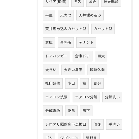
リペア(補修)
キズ
凹み
軒天貼替
平屋
天カセ
天井埋め込み
天井埋め込みカセット型
カセット型
倉庫
事務所
テナント
ドアハンガー
倉庫ドア
巨大
大きい
大きい倉庫
臨時休業
社印研修
小口
柱
部分
エアコン洗浄
エアコン分解
分解洗い
分解洗浄
駆除
床下
シロアリ駆除床下点検口
防御
手洗い
ゴム
ジプトーン
張替え